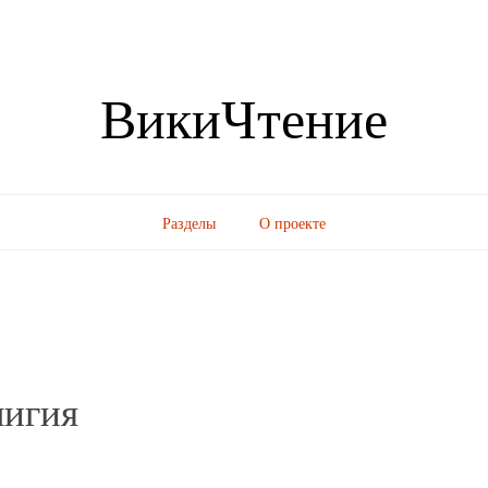
ВикиЧтение
Разделы
О проекте
лигия