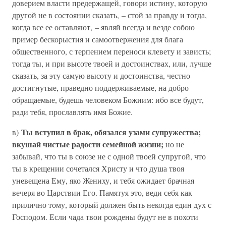
доверием власти предержащей, говори истину, которую
другой не в состоянии сказать, – стой за правду и тогда,
когда все ее оставляют, – являй всегда и везде собою
пример бескорыстия и самоотвержения для блага
общественного, с терпением переноси клевету и зависть;
тогда ты, и при высоте твоей и достоинствах, или, лучше
сказать, за эту самую высоту и достоинства, честно
достигнутые, праведно поддерживаемые, на добро
обращаемые, будешь человеком Божиим: ибо все будут,
ради тебя, прославлять имя Божие.
Ты вступил в брак, обязался узами супружества;
в)
вкушай чистые радости семейной жизни;
но не
забывай, что ты в союзе не с одной твоей супругой, что
ты в крещении сочетался Христу и что душа твоя
уневещена Ему, яко Жениху, и тебя ожидает брачная
вечеря во Царствии Его. Памятуя это, веди себя как
прилично тому, который должен быть некогда един дух с
Господом. Если чада твои рождены будут не в похоти