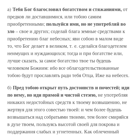
Тебя Бог благословил богатством и стяжаниями,
а)
от
предков ли доставшимися, или тобою самим
пользуйся ими, но не употребляй во
приобретенными;
зло
– свое и других; соделай блага земные средствами к
приобретению благ небесных; яви собою в малом виде
то, что Бог делает в великом, т. е. сделайся благодетелем
неимущих и нуждающихся; тогда и при богатстве или,
лучше сказать, за самое богатство твое ты будешь
человеком Божиим: ибо все облагодетельствованные
тобою будут прославлять ради тебя Отца, Иже на небесех.
Пред тобою открыт путь достоинств и почестей; иди
б)
по нему, но иди прямой и чистой стезею,
не употребляя
никаких недостойных средств к твоему возвышению, не
жертвуя для этого совестью твоей: и чем более будешь
возвышаться над собратьями твоими, тем более смиряйся
в духе твоем, пользуясь высотой своей для покрова и
поддержания слабых и угнетенных. Как облеченный