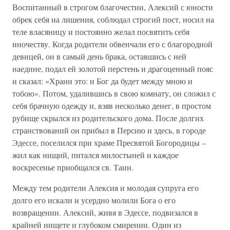
Воспитанный в строгом благочестии, Алексий с юности
обрек себя на лишения, соблюдал строгий пост, носил на
теле власяницу и постоянно желал посвятить себя
иночеству. Когда родители обвенчали его с благородной
девицей, он в самый день брака, оставшись с ней
наедине, подал ей золотой перстень и драгоценный пояс
и сказал: «Храни это: и Бог да будет между мною и
тобою». Потом, удалившись в свою комнату, он сложил с
себя брачную одежду и, взяв несколько денег, в простом
рубище скрылся из родительского дома. После долгих
странствований он прибыл в Персию и здесь, в городе
Эдессе, поселился при храме Пресвятой Богородицы –
жил как нищий, питался милостыней и каждое
воскресенье приобщался св. Таин.
Между тем родители Алексия и молодая супруга его
долго его искали и усердно молили Бога о его
возвращении. Алексий, живя в Эдессе, подвизался в
крайней нищете и глубоком смирении. Один из