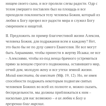
нищем своего сына, и все пролили слезы радости. Одр с
телом умершего поставлен был на площадь и все
приходили поклониться телу человека Божия, который из
любви к Богу презрел все радости мира и служил Богу
смирением и нищетой.
II. Предложить ли пример благочестивой жизни Алексия,
человека Божия, для подражания всем и каждому? Нет,
это было бы не по духу самого Евангелия. Не все могут
быть Авраамами, чтобы принести в жертву Исаака; не все
– Алексиями, чтобы из-под венца брачного устремиться
прямо за венцом строгого подвижника, оставившего мир,
отчий дом, молодую жену и все утехи земной жизни.
Могий вместити, да вместит
(Мф. 19, 12). Но, не имея
способности подражать некоторым подвигам святых
человеков Божиих во всей их полноте и, можно сказать,
беспредельности, мы должны приближаться к ним –
насколько для нас возможно –
в их любви к Богу и
презрении благ мирских
.