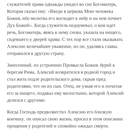
служителей храма однажды увидел во сне Богоматерь,
Которая сказал ему: «Введи в церковь Мою человека
Божия, ибо молитва его восходит к небу и на нем почиет
Дух Божий». Когда служитель недоумевал, о ком идет
речь, Богоматерь, явясь к нему снова, указала на нищего,
сидевшего у дверей храма. С тех пор все стали оказывать
Алексию величайшее уважение, но он, удаляясь славы,
отправился в другую страну.
Занесенный, по устроению Промысла Божия, бурей к
берегам Рима, Алексий возвратился в родной город и
стал жить подле родительского дома, скрыв пред
родителями, что он их сын. Отец, не узнав его и почитая
его за нищего, подавал ему милостыню, которой Алексий
делился с другими.
Когда Господь предвозвестил Алексию его близкую
кончину, он описал свою жизнь, просил в этом описании
прощения у родителей и спокойно ожидал смерти.