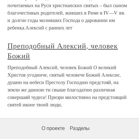
почитаемых на Руси христианских святых – был сыном
благочестивых родителей, живших в Риме в IV—V вв.
и долгие годы моливших Господа о даровании им
ребенка.Алексий с ранних лет
Преподобный Алексий, человек
Божий
Преподобный Алексий, человек Божий О великий
Христов угодниче, святый человече Божий Алексие,
душею на небеси Престолу Господню предстояй, на
земли же данною ти свыше благодатию различная
совершаяй чудеса! Призри милостивно на предстоящий
святей иконе твоей люди,
О проекте
Разделы