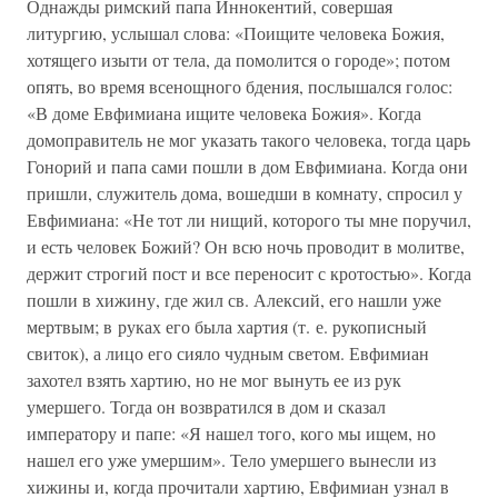
Однажды римский папа Иннокентий, совершая
литургию, услышал слова: «Поищите человека Божия,
хотящего изыти от тела, да помолится о городе»; потом
опять, во время всенощного бдения, послышался голос:
«В доме Евфимиана ищите человека Божия». Когда
домоправитель не мог указать такого человека, тогда царь
Гонорий и папа сами пошли в дом Евфимиана. Когда они
пришли, служитель дома, вошедши в комнату, спросил у
Евфимиана: «Не тот ли нищий, которого ты мне поручил,
и есть человек Божий? Он всю ночь проводит в молитве,
держит строгий пост и все переносит с кротостью». Когда
пошли в хижину, где жил св. Алексий, его нашли уже
мертвым; в руках его была хартия (т. е. рукописный
свиток), а лицо его сияло чудным светом. Евфимиан
захотел взять хартию, но не мог вынуть ее из рук
умершего. Тогда он возвратился в дом и сказал
императору и папе: «Я нашел того, кого мы ищем, но
нашел его уже умершим». Тело умершего вынесли из
хижины и, когда прочитали хартию, Евфимиан узнал в