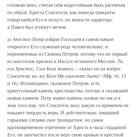
головою вниз, считая себя недостойным быть распятым
по образу Христа Спасителя, как некогда трикраты
отвергшийся Его в испуге, по живости характера;
а Павел был усекнут мечом.
а)
Апостол Петр
избран Господом в самом начале
открытого Его служения роду человеческому, и
переименован из Симона Петром, потому что он первый
из апостолов признал в Иисусе истинного Мессию.
Ты
еси Христос, Сын Бога живаго, –
сказал он на вопрос
Спасителя:
вы же Кого Мя глаголете быти?
(Мф. 16, 15
и 16). Исповедание, сказанное Петром, есть
краеугольный камень христианства, потому и сказавший
назван камнем: Петр значит камень; назван он так и в
знак того еще, что Спаситель знал, какую со временем он
покажет твердость веры. И действительно, омывший
горькими слезами свое троекратное, но самое
кратковременное отречение от Христа в часы страданий
Его, он запечатлел после веру свою кровью и крестной