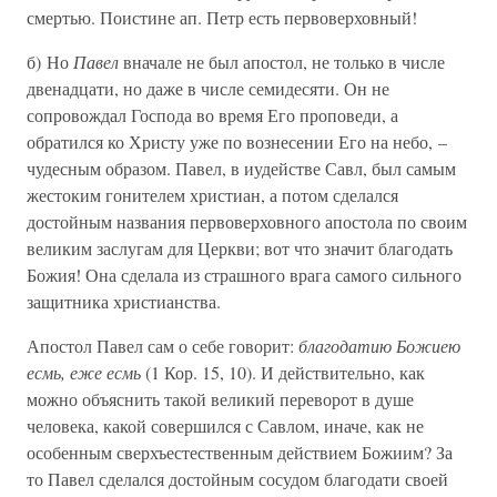
смертью. Поистине ап. Петр есть первоверховный!
б) Но
Павел
вначале не был апостол, не только в числе
двенадцати, но даже в числе семидесяти. Он не
сопровождал Господа во время Его проповеди, а
обратился ко Христу уже по вознесении Его на небо, –
чудесным образом. Павел, в иудействе Савл, был самым
жестоким гонителем христиан, а потом сделался
достойным названия первоверховного апостола по своим
великим заслугам для Церкви; вот что значит благодать
Божия! Она сделала из страшного врага самого сильного
защитника христианства.
Апостол Павел сам о себе говорит:
благодатию Божиею
есмь, еже есмь
(1 Кор. 15, 10). И действительно, как
можно объяснить такой великий переворот в душе
человека, какой совершился с Савлом, иначе, как не
особенным сверхъестественным действием Божиим? За
то Павел сделался достойным сосудом благодати своей