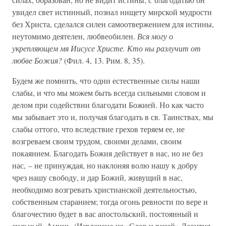
увидел свет истинный, познал нищету мирской мудрости
без Христа, сделался силен самоотвержением для истины,
неутомимо деятелен, любвеобилен.
Вся могу о
укрепляющем мя Иисусе Христе. Кто ны разлучит от
любве Божия?
(Фил. 4, 13. Рим. 8, 35).
Будем же помнить, что одни естественные силы наши
слабы, и что мы можем быть всегда сильными словом и
делом при содействии благодати Божией. Но как часто
мы забывает это и, получая благодать в св. Таинствах, мы
слабы оттого, что вследствие грехов теряем ее, не
возгреваем своим трудом, своими делами, своим
покаянием. Благодать Божия действует в нас, но не без
нас, – не принуждая, но наклоняя волю нашу к добру
чрез нашу свободу, и дар Божий, живущий в нас,
необходимо возгревать христианской деятельностью,
собственным старанием; тогда огонь ревности по вере и
благочестию будет в вас апостольский, постоянный и
сильный. Аминь. (Извлечено из «Слов и речей» Леонтия,