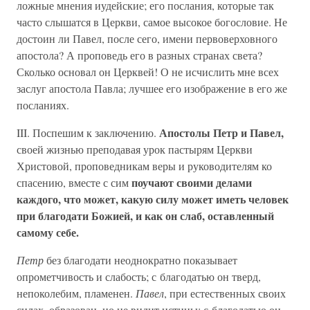
ложные мнения иудейские; его послания, которые так
часто слышатся в Церкви, самое высокое богословие. Не
достоин ли Павел, после сего, имени первоверховного
апостола? А проповедь его в разных странах света?
Сколько основал он Церквей! О не исчислить мне всех
заслуг апостола Павла; лучшее его изображение в его же
посланиях.
Апостолы Петр и Павел,
III. Поспешим к заключению.
своей жизнью преподавая урок пастырям Церкви
Христовой, проповедникам веры и руководителям ко
поучают своими делами
спасению, вместе с сим
каждого, что может, какую силу может иметь человек
при благодати Божией, и как он слаб, оставленный
самому себе.
Петр
без благодати неоднократно показывает
опрометчивость и слабость; с благодатью он тверд,
непоколебим, пламенен.
Павел
, при естественных своих
силах, образован, но не видит истины; с благодатью он