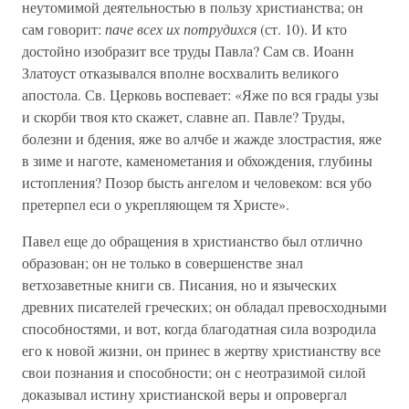
неутомимой деятельностью в пользу христианства; он
сам говорит:
паче всех их потрудихся
(ст. 10). И кто
достойно изобразит все труды Павла? Сам св. Иоанн
Златоуст отказывался вполне восхвалить великого
апостола. Св. Церковь воспевает: «Яже по вся грады узы
и скорби твоя кто скажет, славне ап. Павле? Труды,
болезни и бдения, яже во алчбе и жажде злострастия, яже
в зиме и наготе, каменометания и обхождения, глубины
истопления? Позор бысть ангелом и человеком: вся убо
претерпел еси о укрепляющем тя Христе».
Павел еще до обращения в христианство был отлично
образован; он не только в совершенстве знал
ветхозаветные книги св. Писания, но и языческих
древних писателей греческих; он обладал превосходными
способностями, и вот, когда благодатная сила возродила
его к новой жизни, он принес в жертву христианству все
свои познания и способности; он с неотразимой силой
доказывал истину христианской веры и опровергал