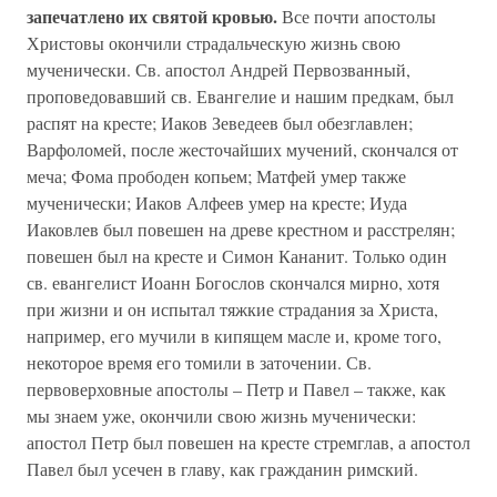
запечатлено их святой кровью.
Все почти апостолы
Христовы окончили страдальческую жизнь свою
мученически. Св. апостол Андрей Первозванный,
проповедовавший св. Евангелие и нашим предкам, был
распят на кресте; Иаков Зеведеев был обезглавлен;
Варфоломей, после жесточайших мучений, скончался от
меча; Фома прободен копьем; Матфей умер также
мученически; Иаков Алфеев умер на кресте; Иуда
Иаковлев был повешен на древе крестном и расстрелян;
повешен был на кресте и Симон Кананит. Только один
св. евангелист Иоанн Богослов скончался мирно, хотя
при жизни и он испытал тяжкие страдания за Христа,
например, его мучили в кипящем масле и, кроме того,
некоторое время его томили в заточении. Св.
первоверховные апостолы – Петр и Павел – также, как
мы знаем уже, окончили свою жизнь мученически:
апостол Петр был повешен на кресте стремглав, а апостол
Павел был усечен в главу, как гражданин римский.