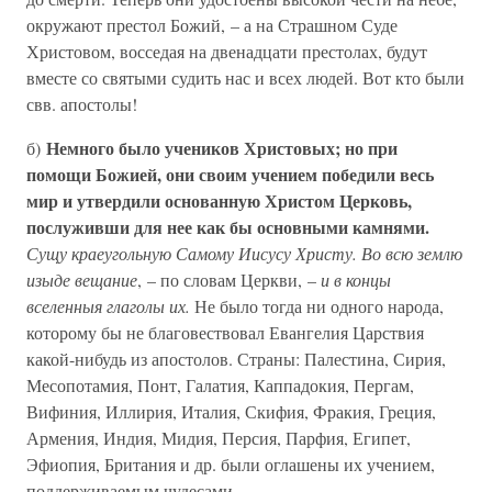
окружают престол Божий, – а на Страшном Суде
Христовом, восседая на двенадцати престолах, будут
вместе со святыми судить нас и всех людей. Вот кто были
свв. апостолы!
Немного было учеников Христовых; но при
б)
помощи Божией, они своим учением победили весь
мир и утвердили основанную Христом Церковь,
послуживши для нее как бы основными камнями.
Сущу краеугольную Самому Иисусу Христу. Во всю землю
изыде вещание
, – по словам Церкви, –
и в концы
вселенныя глаголы их.
Не было тогда ни одного народа,
которому бы не благовествовал Евангелия Царствия
какой-нибудь из апостолов. Страны: Палестина, Сирия,
Месопотамия, Понт, Галатия, Каппадокия, Пергам,
Вифиния, Иллирия, Италия, Скифия, Фракия, Греция,
Армения, Индия, Мидия, Персия, Парфия, Египет,
Эфиопия, Британия и др. были оглашены их учением,
поддерживаемым чудесами.