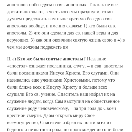
апостолов побеседуем о свв. апостолах. Так как не все
достаточно знают, в честь кого мы празднуем, то мы
думаем предложить вам ныне краткую беседу о свв.
апостолах вообще, и именно скажем: 1) кто были свв.
апостолы, 2) что они сделали для св. нашей веры и для
верующих, 3) как они окончили святую жизнь свою и 4) в
чем мы должны подражать им.
Кто же были святые апостолы?
II. а)
Название
«апостол» означает посланника, слугу, – и свв. апостолы
были посланниками Иисуса Христа, Его слугами. Они
назывались еще учениками Христовыми, потому что
были ближе всех к Иисусу Христу и больше всех
слушали Его св. учение. Спаситель наш избрал их на
служение людям, когда Сам выступил на общественное
служение роду человеческому, – за три года до Своей
крестной смерти. Дабы открыть миру Свое
всемогущество, Спаситель избрал их почти всех из
бедного и незнатного рода; по происхождению они были