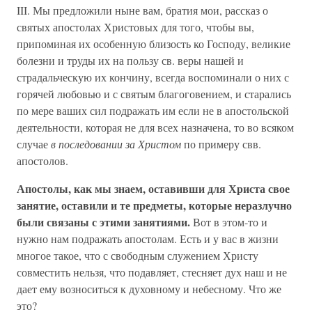
III. Мы предложили ныне вам, братия мои, рассказ о
святых апостолах Христовых для того, чтобы вы,
припоминая их особенную близость ко Господу, великие
болезни и труды их на пользу св. веры нашей и
страдальческую их кончину, всегда воспоминали о них с
горячей любовью и с святым благоговением, и старались
по мере ваших сил подражать им если не в апостольской
деятельности, которая не для всех назначена, то во всяком
случае
в последовании за Христом
по примеру свв.
апостолов.
Апостолы, как мы знаем, оставивши для Христа свое
занятие, оставили и те предметы, которые неразлучно
были связаны с этими занятиями.
Вот в этом-то и
нужно нам подражать апостолам. Есть и у вас в жизни
многое такое, что с свободным служением Христу
совместить нельзя, что подавляет, стесняет дух наш и не
дает ему возноситься к духовному и небесному. Что же
это?