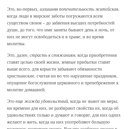
Это, во-первых,
излишняя попечительность житейская
,
когда люди в мирские заботы погружаются всем
существом своим – до забвения высших потребностей
души, до того, что ими заняты бывают день и ночь, от
них не могут освободиться и в храме, и во время
молитвы.
Это, далее,
страсть к стяжаниям
, когда приобретения
ставят целью своей жизни, земные прибытки ставят
выше всего, для корысти забывают обязанности
христианские, считая ни во что нарушение праздников,
опущение богослужения церковного и пренебрежение к
молитве домашней.
Это еще
жажда удовольствий
, когда не знают ни меры,
ни времени для них, не разбирают свойства их, когда об
удовольствиях только и думают и говорят, для них одних
желают и жить, когда на них употребляют большую
половину достояния своего. Вот что особенно опасно в