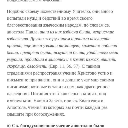
Подобно своему Божественному Учителю, они много
испытали нужд и бедствий во время своего
благовествования языческим народам; по словам св.
апостола Павла,
инии из них избиени быша, неприемше
избавления. Друзии же руганием и ранами искушение
прияша, еще же и узами и темницею; камением побиени
быша, претрени быша, искушени быша, убийством меча
умроша: проидоша в милотех и в козиях кожах, лишени,
скорбяще, озлоблени.
(Евр. 11, 36, 37). С такими
страданиями распространяя учение Христово устно и
письменно при жизни, они и доныне учат мир своими
писаниями, которые оставили нам, как драгоценное
наследство. Писания эти заключены в книгах, под
именем книг Нового Завета, или св. Евангелия и
Апостола, чтения из которых вы почти каждый раз
слышите при богослужениях.
Св. богодухновенное учение апостолов было
в)