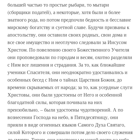
большей частью то простые рыбари, то мытари
(сборщики податей), а некоторые, хотя были и более
знатного рода, но потом предпочли бедность и бесславие
мирскому богатству и суетной славе. Будучи призваны к
апостольству, они оставили своих родных, свои дома и
все свое имущество и неотлучно следовали за Иисусом
Христом. По повелению своего Божественного Учителя
они проповедовали по городам и весям, охотно разделяли
с Ним все лишения и страдания. За то, как ближайшие
ученики Спасителя, они неоднократно удостаивались и
особенных бесед с Ним о тайнах Царствия Божия, до
времени скрываемых от народа; за то, как усердные слуги
Христовы, они были удостоены от Него и особенной
благодатной силы, которая почивала на них
преизобильно, – были удостоены чудотворений. А по
вознесении Господа на небо, в Пятидесятницу, они
прияли в виде огненных языков Самого Духа Святаго,
силой Которого и совершали потом дело своего служения
до смерти. Теперь они удостоены высокой чести на небе,