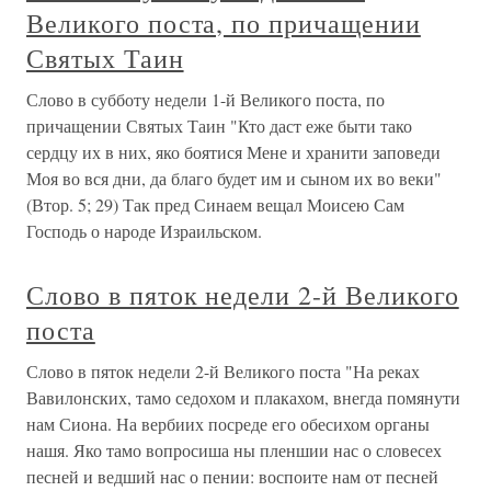
Великого поста, по причащении
Святых Таин
Слово в субботу недели 1-й Великого поста, по
причащении Святых Таин "Кто даст еже быти тако
сердцу их в них, яко боятися Мене и хранити заповеди
Моя во вся дни, да благо будет им и сыном их во веки"
(Втор. 5; 29) Так пред Синаем вещал Моисею Сам
Господь о народе Израильском.
Слово в пяток недели 2-й Великого
поста
Слово в пяток недели 2-й Великого поста "На реках
Вавилонских, тамо седохом и плакахом, внегда помянути
нам Сиона. На вербиих посреде его обесихом органы
нашя. Яко тамо вопросиша ны пленшии нас о словесех
песней и ведший нас о пении: воспоите нам от песней