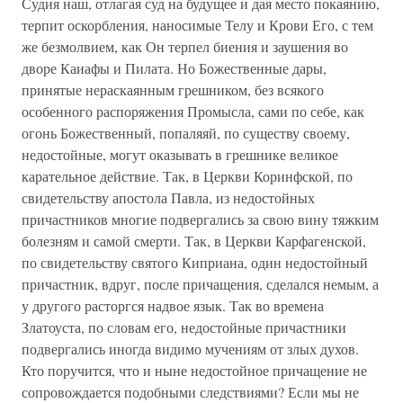
Судия наш, отлагая суд на будущее и дая место покаянию,
терпит оскорбления, наносимые Телу и Крови Его, с тем
же безмолвием, как Он терпел биения и заушения во
дворе Каиафы и Пилата. Но Божественные дары,
принятые нераскаянным грешником, без всякого
особенного распоряжения Промысла, сами по себе, как
огонь Божественный, попаляяй, по существу своему,
недостойные, могут оказывать в грешнике великое
карательное действие. Так, в Церкви Коринфской, по
свидетельству апостола Павла, из недостойных
причастников многие подвергались за свою вину тяжким
болезням и самой смерти. Так, в Церкви Карфагенской,
по свидетельству святого Киприана, один недостойный
причастник, вдруг, после причащения, сделался немым, а
у другого расторгся надвое язык. Так во времена
Златоуста, по словам его, недостойные причастники
подвергались иногда видимо мучениям от злых духов.
Кто поручится, что и ныне недостойное причащение не
сопровождается подобными следствиями? Если мы не