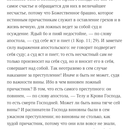
самое счастье и обращается для них в величайшее
несчастье, потому что Божественное брашно, которое
истинным причастникам служит в оставление грехов и в
жизнь вечную, для ложных ведет за собой суд и
осуждение. Ядый бо и пияй недостойне, — по слову
апостола, — суд себе яст и пиет (1 Кор. 11; 29). И заметьте
силу выражения апостольского: не говорит подвергает
себя суду; а суд яст и пиет; то есть несчастный сам не
только произносит на себя суд, но и вносит его в себя,
совершает над собой. Так неотразимо в сем случае
наказание за преступление! Иначе и быть не может, судя
по важности вины. Ибо в чем виновен ложный
причастник? В том, что есть самого преступного: он
повинен, — по слову апостола, — Телу и Крови Господа,
то есть смерти Господней. Может ли быть вина тягче сей
вины? И распинатели Господа виновны были в сем
ужасном преступлении; но виновны не столько, как
худой причастник, потому что они или вовсе не знали,