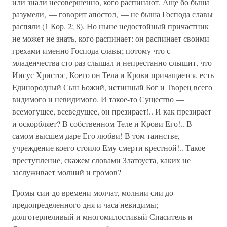
или знали несовершенно, кого распинают. Аще бо быша
разумели, — говорит апостол, — не быша Господа славы
распяли (1 Кор. 2; 8). Но ныне недостойный причастник
не может не знать, кого распинает: он распинает своими
грехами именно Господа славы; потому что с
младенчества сто раз слышал и непрестанно слышит, что
Иисус Христос, Коего он Тела и Крови причащается, есть
Единородный Сын Божий, истинный Бог и Творец всего
видимого и невидимого. И такое-то Существо —
всемогущее, всеведущее, он презирает!.. И как презирает
и оскорбляет? В собственном Теле и Крови Его!.. В
самом высшем даре Его любви! В том таинстве,
учреждение коего стоило Ему смерти крестной!.. Такое
преступление, скажем словами Златоуста, каких не
заслуживает молний и громов?
Громы сии до времени молчат, молнии сии до
предопределенного дня и часа невидимы;
долготерпеливый и многомилостивый Спаситель и