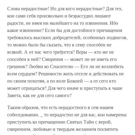
Слова нерадостные! Но для кого нерадостные? Для тех,
кои сами себя произвольно и безрассудно лишают
радости, не имея ни малейшего на то извинения. Ибо
какое извинение? Если бы для достойного причащения
требовалось высоких добродетелей, особенных подвигов,
то можно было бы сказать, что к сему способен не
всякий. А от нас чего требуется? Веры — кто же не
способен к ней? Смирения — может ли не иметь его
грешник? Любви ко Спасителю — Его ли не возлюбить
всем сердцем? Решимости жить отселе и действовать не
по своим похотям, а по воле Божией — а от сего кто
может отрицаться? Для чего иначе и приступать к чаше
Завета, как не для сего самого?
Таким образом, что есть нерадостного в сем нашем
собеседовании, _ то нерадостно не для вас, кои намерены
приступить ко причащению Святых Тайн с верой,
смирением, любовью и твердым желанием посвятить