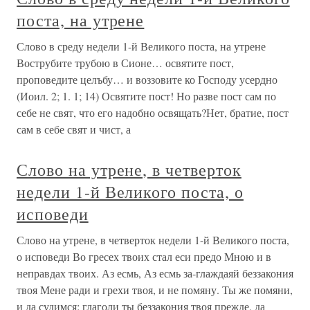
поста, на утрене
Слово в среду недели 1-й Великого поста, на утрене
Вострубите трубою в Сионе… освятите пост,
проповедите целъбу… и воззовите ко Господу усердно
(Иоил. 2; 1. 1; 14) Освятите пост! Но разве пост сам по
себе не свят, что его надобно освящать?Нет, братие, пост
сам в себе свят и чист, а
Слово на утрене, в четверток
недели 1-й Великого поста, о
исповеди
Слово на утрене, в четверток недели 1-й Великого поста,
о исповеди Во гресех твоих стал еси предо Мною и в
неправдах твоих. Аз есмь, Аз есмь за-глаждаяй беззакония
твоя Мене ради и грехи твоя, и не помяну. Ты же помяни,
и да судимся: глаголи ты беззакония твоя прежде, да