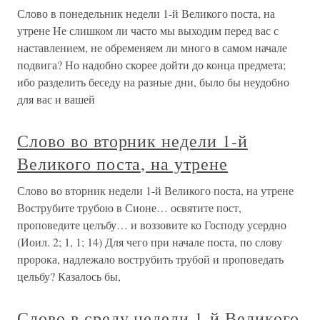
Слово в понедельник недели 1-й Великого поста, на
утрене Не слишком ли часто мы выходим перед вас с
наставлением, не обременяем ли много в самом начале
подвига? Но надобно скорее дойти до конца предмета;
ибо разделить беседу на разные дни, было бы неудобно
для вас и вашей
Слово во вторник недели 1-й
Великого поста, на утрене
Слово во вторник недели 1-й Великого поста, на утрене
Вострубите трубою в Сионе… освятите пост,
проповедите целъбу… и воззовите ко Господу усердно
(Иоил. 2; 1, 1; 14) Для чего при начале поста, по слову
пророка, надлежало вострубить трубой и проповедать
цельбу? Казалось бы,
Слово в среду недели 1-й Великого