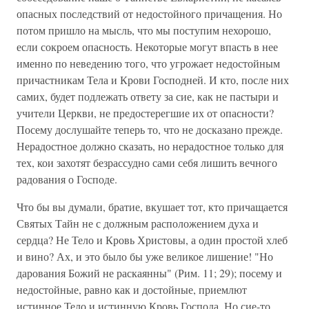
опасных последствий от недостойного причащения. Но
потом пришло на мысль, что мы поступим нехорошо,
если сокроем опасность. Некоторые могут впасть в нее
именно по неведению того, что угрожает недостойным
причастникам Тела и Крови Господней. И кто, после них
самих, будет подлежать ответу за сие, как не пастыри и
учители Церкви, не предостерегшие их от опасности?
Посему дослушайте теперь то, что не досказано прежде.
Нерадостное должно сказать, но нерадостное только для
тех, кои захотят безрассудно сами себя лишить вечного
радования о Господе.
Что бы вы думали, братие, вкушает тот, кто причащается
Святых Тайн не с должным расположением духа и
сердца? Не Тело и Кровь Христовы, а один простой хлеб
и вино? Ах, и это было бы уже великое лишение! "Но
дарования Божий не раскаянны" (Рим. 11; 29); посему и
недостойные, равно как и достойные, приемлют
истинное Тело и истинную Кровь Господа. Но сие-то