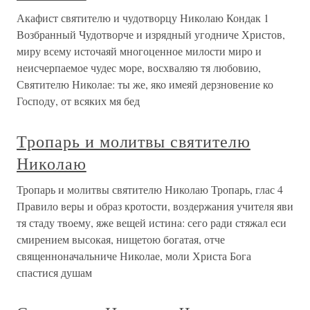
Акафист святителю и чудотворцу Николаю Кондак 1
Возбранный Чудотворче и изрядный угодниче Христов,
миру всему источаяй многоценное милости миро и
неисчерпаемое чудес море, восхваляю тя любовию,
Святителю Николае: ты же, яко имеяй дерзновение ко
Господу, от всяких мя бед
Тропарь и молитвы святителю
Николаю
Тропарь и молитвы святителю Николаю Тропарь, глас 4
Правило веры и образ кротости, воздержания учителя яви
тя стаду твоему, яже вещей истина: сего ради стяжал еси
смирением высокая, нищетою богатая, отче
священноначальниче Николае, моли Христа Бога
спастися душам