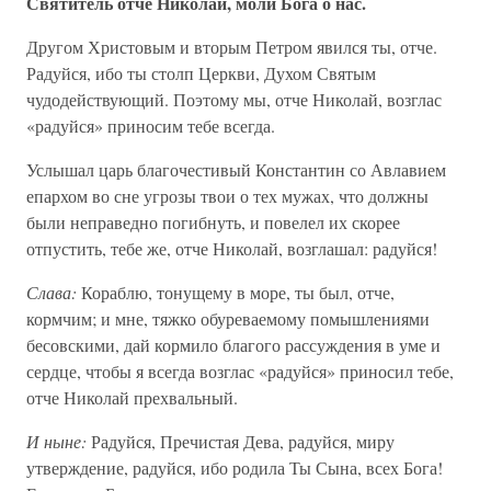
Святитель отче Николай, моли Бога о нас.
Другом Христовым и вторым Петром явился ты, отче.
Радуйся, ибо ты столп Церкви, Духом Святым
чудодействующий. Поэтому мы, отче Николай, возглас
«радуйся» приносим тебе всегда.
Услышал царь благочестивый Константин со Авлавием
епархом во сне угрозы твои о тех мужах, что должны
были неправедно погибнуть, и повелел их скорее
отпустить, тебе же, отче Николай, возглашал: радуйся!
Слава:
Кораблю, тонущему в море, ты был, отче,
кормчим; и мне, тяжко обуреваемому помышлениями
бесовскими, дай кормило благого рассуждения в уме и
сердце, чтобы я всегда возглас «радуйся» приносил тебе,
отче Николай прехвальный.
И ныне:
Радуйся, Пречистая Дева, радуйся, миру
утверждение, радуйся, ибо родила Ты Сына, всех Бога!