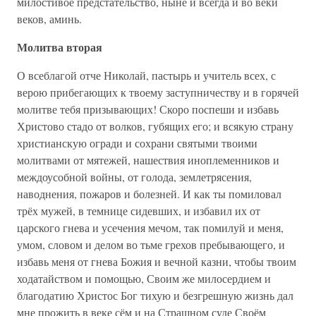
милостивое предстательство, ныне и всегда и во веки
веков, аминь.
Молитва вторая
О всеблагой отче Николай, пастырь и учитель всех, с
верою прибегающих к твоему заступничеству и в горячей
молитве тебя призывающих! Скоро поспеши и избавь
Христово стадо от волков, губящих его; и всякую страну
христианскую огради и сохрани святыми твоими
молитвами от мятежей, нашествия иноплеменников и
междоусобной войны, от голода, землетрясения,
наводнения, пожаров и болезней. И как ты помиловал
трёх мужей, в темнице сидевших, и избавил их от
царского гнева и усечения мечом, так помилуй и меня,
умом, словом и делом во тьме грехов пребывающего, и
избавь меня от гнева Божия и вечной казни, чтобы твоим
ходатайством и помощью, Своим же милосердием и
благодатию Христос Бог тихую и безгрешную жизнь дал
мне прожить в веке сём и на Страшном суде Своём