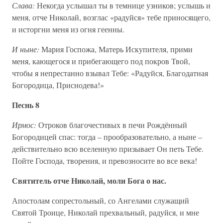
Слава:
Некогда услышал ты в темнице узников; услышь и
меня, отче Николай, возглас «радуйся» тебе приносящего,
и исторгни меня из огня геенны.
И ныне:
Мария Госпожа, Матерь Искупителя, прими
меня, кающегося и прибегающего под покров Твой,
чтобы я непрестанно взывал Тебе: «Радуйся, Благодатная
Богородица, Приснодева!»
Песнь 8
Ирмос:
Отроков благочестивых в печи Рождённый
Богородицей спас: тогда – прообразовательно, а ныне –
действительно всю вселенную призывает Он петь Тебе.
Пойте Господа, творения, и превозносите во все века!
Святитель отче Николай, моли Бога о нас.
Апостолам сопрестольный, со Ангелами служащий
Святой Троице, Николай прехвальный, радуйся, и мне