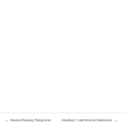
←
→
Канон Иоанну Предтече
Акафист святителю Николаю