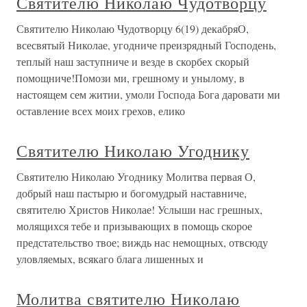
Святителю Николаю Чудотворцу
Святителю Николаю Чудотворцу 6(19) декабряО,
всесвятый Николае, угодниче преизрядный Господень,
теплый наш заступниче и везде в скорбех скорый
помощниче!Помози ми, грешному и унылому, в
настоящем сем житии, умоли Господа Бога даровати ми
оставление всех моих грехов, елико
Святителю Николаю Угоднику
Святителю Николаю Угоднику Молитва первая О,
добрый наш пастырю и богомудрый наставниче,
святителю Христов Николае! Услыши нас грешных,
молящихся тебе и призывающих в помощь скорое
предстательство твое; виждь нас немощных, отвсюду
уловляемых, всякаго блага лишенных и
Молитва святителю Николаю