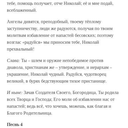
тебе, помощь получает, отче Николай; её и мне подай,
всеблаженный.
Ангелы дивятся, преподобный, твоему тёплому
заступничеству, люди же радуются, получая по твоим
молитвам избавление от напастей бесовских; поэтому
возглас «радуйся» мы приносим тебе, Николай
прехвальный!
Слава:
Ты – шлем и оружие непобедимое против
диавола, христианам же – утверждение, и иерархам –
украшение, Николай чудный. Радуйся, чудотворец
великий, в бурях бедствующим тихое пристанище.
И ныне:
Зачав Создателя Своего, Богородица, Ты родила
всех Творца и Господа; Его моли об избавлении нас от
напастей; ведь всё, что хочешь, можешь, как благая и
Благого Родительница.
Песнь 4