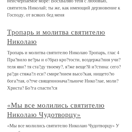
неисчерпаемое море! Восхваляю тебя с любовью,
святитель Николай; ты же, как имеющий дерзновение к
Господу, от всяких бед меня
Тропарь и молитва святителю
Николаю
Тропарь и молитва святителю Николаю Тропарь, глас 4
Пра?вило ве?ры и о?браз кро?тости, воздержа?ния учи?
теля яви? тя ста?ду твоему?, я?же веще?й и?стина: сего?
ра?ди стяжа?л еси? смире?нием высо?кая, нището?ю
бога?тая, о?тче священнонача?льниче Нико?лае, моли?
Христа? Бо?га спасти?ся
«Мы все молились святителю
Николаю Чудотворцу»
«Мы все молились святителю Николаю Чудотворцу» У