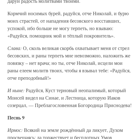
даруй радость молитвами твоими.
Кормчий носимых бурей, радуйся, отче Николай, и бурю
моих страстей, от нападения бесовского восставших,
успокой, ибо больше не могу терпеть, но взываю:
«Радуйся, помощник мой и тёплый покровитель».
Слава:
О, сколь великая скорбь охватывает меня от стрел
бесовских, и раны терпеть мне невозможно, наложить же
повязку – нет врача; но ты, отче Николай, исцели мои
раны елеем молитв твоих, чтобы я взывал тебе: «Радуйся,
отче преподобный!»
И ныне:
Радуйся, Куст терновый неопалимый, который
Моисей видел на Синае, и Лестница, которую Иаков
созерцал, — Преблагословенная Богородица Приснодева!
Песнь 9
Ирмос:
Всякий на земле рождённый да ликует, Духом
просвещаясь; да торжествует и бесплотных Умов