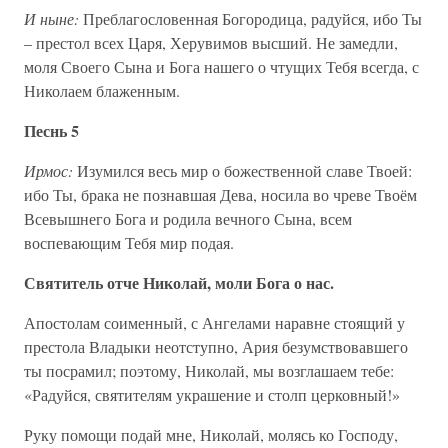
И ныне:
Преблагословенная Богородица, радуйся, ибо Ты
– престол всех Царя, Херувимов высший. Не замедли,
моля Своего Сына и Бога нашего о чтущих Тебя всегда, с
Николаем блаженным.
Песнь 5
Ирмос:
Изумился весь мир о божественной славе Твоей:
ибо Ты, брака не познавшая Дева, носила во чреве Твоём
Всевышнего Бога и родила вечного Сына, всем
воспевающим Тебя мир подая.
Святитель отче Николай, моли Бога о нас.
Апостолам соименный, с Ангелами наравне стоящий у
престола Владыки неотступно, Ария безумствовавшего
ты посрамил; поэтому, Николай, мы возглашаем тебе:
«Радуйся, святителям украшение и столп церковный!»
Руку помощи подай мне, Николай, молясь ко Господу,