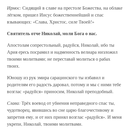
Ирмос:
Сидящий в славе на престоле Божества, на облаке
лёгком, пришел Иисус божественнейший и спас
взывающих: «Слава, Христос, силе Твоей!»
Святитель отче Николай, моли Бога о нас.
Апостолам сопрестольный, радуйся, Николай, ибо ты
Ария ересь посрамил и надменность велиара низложил
твоими молитвами; не переставай молиться о рабах
твоих.
Юношу из рук эмира сарацинского ты избавил и
родителям его радость даровал, потому и мы с ними тебе
возглас «радуйся» приносим, Николай преподобный.
Слава:
Трёх воевод от убиения неправедного спас ты,
чудотворец, явившись во сне царю благочестивому и
запретив ему, и от них принял возглас «радуйся». И меня
укрепи, Николай, твоими молитвами.