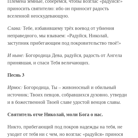
Племена земные, соберёмся, чтобы возглас «радуйся!»
приносить святителю: ибо он приносит радость
вселенной неоскудевающую.
Слава:
Тебе, избавившему трёх воевод от убиения
неправедного, мы взываем: «Радуйся, Николай,
заступник прибегающим под покровительство твоё!»
И ныне:
Богородица Дева, радуйся, радость от Ангела
принявшая, и спаси Тебя величающих.
Песнь 3
Ирмос:
Богородица, Ты – живоносный и обильный
источник; Твоих певцов, собравшихся духовно, утверди
и в божественной Твоей славе удостой венцов славы.
Святитель отче Николай, моли Бога о нас.
Никто, прибегающий под покров надежды на тебя, не
уходит от тебя ни с чем, но возглас «радуйся» принося