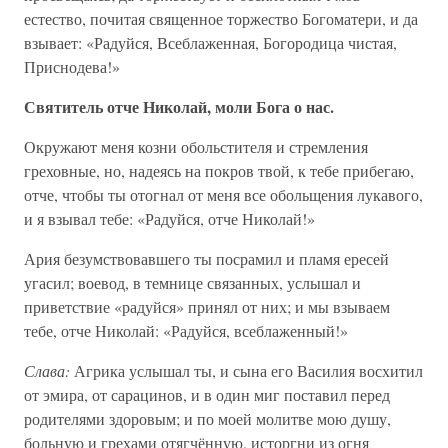
естество, почитая священное торжество Богоматери, и да
взывает: «Радуйся, Всеблаженная, Богородица чистая,
Приснодева!»
Святитель отче Николай, моли Бога о нас.
Окружают меня козни обольстителя и стремления
греховные, но, надеясь на покров твой, к тебе прибегаю,
отче, чтобы ты отогнал от меня все обольщения лукавого,
и я взывал тебе: «Радуйся, отче Николай!»
Ария безумствовавшего ты посрамил и пламя ересей
угасил; воевод, в темнице связанных, услышал и
приветствие «радуйся» принял от них; и мы взываем
тебе, отче Николай: «Радуйся, всеблаженный!»
Слава:
Агрика услышал ты, и сына его Василия восхитил
от эмира, от сарацинов, и в один миг поставил перед
родителями здоровым; и по моей молитве мою душу,
больную и грехами отягчённую, исторгни из огня