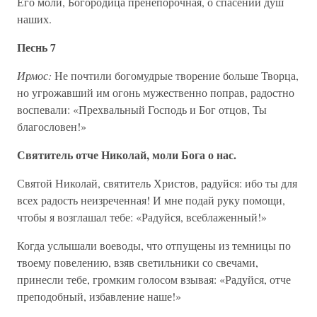
Его моли, Богородица пренепорочная, о спасении душ
наших.
Песнь 7
Ирмос:
Не почтили богомудрые творение больше Творца,
но угрожавший им огонь мужественно поправ, радостно
воспевали: «Прехвальный Господь и Бог отцов, Ты
благословен!»
Святитель отче Николай, моли Бога о нас.
Святой Николай, святитель Христов, радуйся: ибо ты для
всех радость неизреченная! И мне подай руку помощи,
чтобы я возглашал тебе: «Радуйся, всеблаженный!»
Когда услышали воеводы, что отпущены из темницы по
твоему повелению, взяв светильники со свечами,
принесли тебе, громким голосом взывая: «Радуйся, отче
преподобный, избавление наше!»