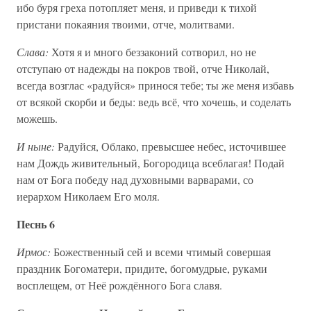
ибо буря греха потопляет меня, и приведи к тихой
пристани покаяния твоими, отче, молитвами.
Слава:
Хотя я и много беззаконий сотворил, но не
отступаю от надежды на покров твой, отче Николай,
всегда возглас «радуйся» принося тебе; ты же меня избавь
от всякой скорби и беды: ведь всё, что хочешь, и соделать
можешь.
И ныне:
Радуйся, Облако, превысшее небес, источившее
нам Дождь живительный, Богородица всеблагая! Подай
нам от Бога победу над духовными варварами, со
иерархом Николаем Его моля.
Песнь 6
Ирмос:
Божественный сей и всеми чтимый совершая
праздник Богоматери, придите, богомудрые, руками
восплещем, от Неё рождённого Бога славя.