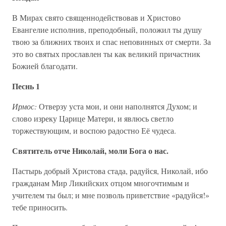
В Мирах свято священнодействовав и Христово
Евангелие исполнив, преподобный, положил ты душу
твою за ближних твоих и спас неповинных от смерти. За
это во святых прославлен ты как великий причастник
Божией благодати.
Песнь 1
Ирмос:
Отверзу уста мои, и они наполнятся Духом; и
слово изреку Царице Матери, и явлюсь светло
торжествующим, и воспою радостно Её чудеса.
Святитель отче Николай, моли Бога о нас.
Пастырь добрый Христова стада, радуйся, Николай, ибо
гражданам Мир Ликийских отцом многочтимым и
учителем ты был; и мне позволь приветствие «радуйся!»
тебе приносить.