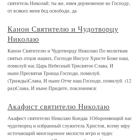
святитель Николай; ты же, имея дерзновение ко Господу,
от всяких меня бед освободи, да
Канон Святителю и Чудотворцу
Николаю
Канон Святителю и Чудотворцу Николаю По молитвам
святых отцов наших, Господи Иисусе Христе Боже наш,
помилуй нас.Царь Небесный:Трисвятое.Слава, И
ныне.Пресвятая Троица.Господи, помилуй.
(Трижды)Слава, И ныне.Отче наш.Господи, помилуй. (12
раз)Слава, И ныне.Придите, поклонимся:
Акафист святителю Николаю
Акафист святителю Николаю Кондак 1Обороняющий нас
чудотворец и избранный служитель Христов, всему мiру
источающий многоценное милости мvро и чудес