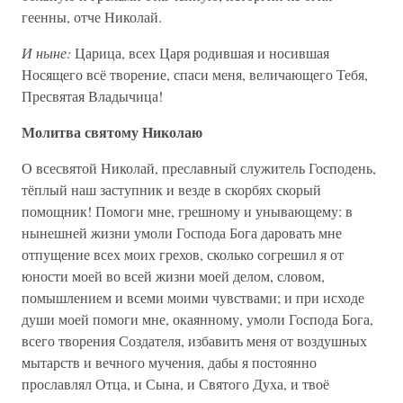
геенны, отче Николай.
И ныне:
Царица, всех Царя родившая и носившая
Носящего всё творение, спаси меня, величающего Тебя,
Пресвятая Владычица!
Молитва святому Николаю
О всесвятой Николай, преславный служитель Господень,
тёплый наш заступник и везде в скорбях скорый
помощник! Помоги мне, грешному и унывающему: в
нынешней жизни умоли Господа Бога даровать мне
отпущение всех моих грехов, сколько согрешил я от
юности моей во всей жизни моей делом, словом,
помышлением и всеми моими чувствами; и при исходе
души моей помоги мне, окаянному, умоли Господа Бога,
всего творения Создателя, избавить меня от воздушных
мытарств и вечного мучения, дабы я постоянно
прославлял Отца, и Сына, и Святого Духа, и твоё