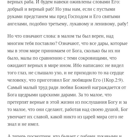
верных раба. И будем навеки оживлены словами Его:
добрый и верный раб! Но увы нам, если с пустыми
руками предстанем мы пред Господом и Его святыми
ангелами, подобно третьему, лукавому и ленивому, рабу!
Но что означают слова: в малом ты был верен, над
многим тебя поставлю? Означают, что все дары, которые
мы в этом мире принимаем от Бога, сколько бы их ни
было, малы по сравнению с теми сокровищами, что
ожидают верных в мире ином. Ибо написано: не видел
того глаз, не слышало ухо, и не приходило то на сердце
человеку, что приготовил Бог любящим Его (1Кор.2:9).
Самый малый труд ради любви Божией награждается от
Бога щедрыми царскими дарами. За то малое, что
претерпят верные в этой жизни из послушания Богу и за
то малое, что они сделают, работая над своею душой, Бог
увенчает их славой, какой никто из царей мира сего не
знал и не имел.
А теперь посмотрим, что бывает с рабами лукавыми и