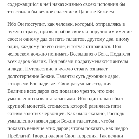
содержащийся в ней наказ жизнью своею исполнил бы,
тот стяжал бы вечное спасение в Царстве Божием.
Ибо Он поступит, как человек, который, отправляясь в
чужую страну, призвал рабов своих и поручил им имение
свое: и одному дал он пять талантов, другому два, иному
один, каждому по его силе; и тотчас отправился. Под
человеком должно понимать Всевышнего Бога, Подателя
всех даров благих. Под рабами подразумеваются ангелы
и люди. Путешествие в чужую страну означает
долготерпение Божие. Таланты суть духовные дары,
которыми Бог наделяет Свои разумные создания.
Величие всех даров сих показано чрез то, что они
умышленно названы талантами. Ибо один талант был
крупной монетой, стоимость которой равнялась пяти
сотням золотых червонцев. Как было сказано, Господь
умышленно назвал дары Божии талантами, чтобы
показать величие этих даров; чтобы показать, как щедро
Преблагий Творец одарил Свои творения. Так велики