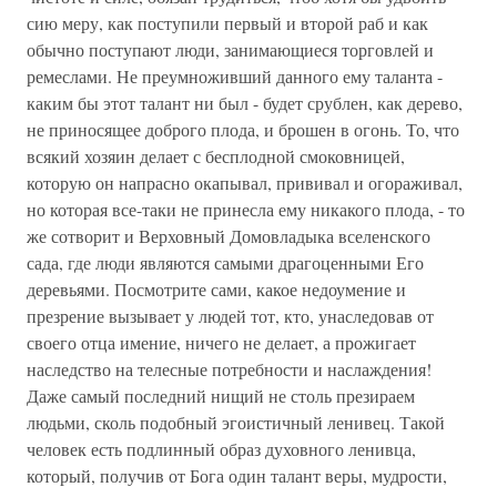
сию меру, как поступили первый и второй раб и как
обычно поступают люди, занимающиеся торговлей и
ремеслами. Не преумноживший данного ему таланта -
каким бы этот талант ни был - будет срублен, как дерево,
не приносящее доброго плода, и брошен в огонь. То, что
всякий хозяин делает с бесплодной смоковницей,
которую он напрасно окапывал, прививал и огораживал,
но которая все-таки не принесла ему никакого плода, - то
же сотворит и Верховный Домовладыка вселенского
сада, где люди являются самыми драгоценными Его
деревьями. Посмотрите сами, какое недоумение и
презрение вызывает у людей тот, кто, унаследовав от
своего отца имение, ничего не делает, а прожигает
наследство на телесные потребности и наслаждения!
Даже самый последний нищий не столь презираем
людьми, сколь подобный эгоистичный ленивец. Такой
человек есть подлинный образ духовного ленивца,
который, получив от Бога один талант веры, мудрости,