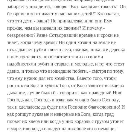
забирает у них детей, говоря: "Вот, какая жестокость - Он
безвременно отнимает у нас наших детей!" Кто сказал,
что эти дети - ваши? Не принадлежали ли они Ему
прежде, чем вы назвали их своими? И почему -
безвременно? Разве Сотворивший времена и сроки не
знает, когда чему время? Ни один хозяин на земле не
откладывает рубки своего леса, ожидая, пока все деревья
в нем состарятся, но в соответствии со своими
надобностями рубит и старые, и молодые, и те: что стоят
давно, и только что взошедшие побеги, - смотря по тому,
что ему нужно для его хозяйства. Вместо того, чтобы
роптать на Бога и хулить Того, от Кого зависит всякое их
дыхание, лучше было бы говорить, как праведный Иов:
Господь дал, Господь и взял; как угодно было Господу,
так и сделалось; да будет имя Господне благословенно! И
как ропщут лукавые и неверные на Бога, когда град
побьет их хлеба или когда у них корабль с грузом утонет
в море, или когда нападут на них болезни и немощи, -