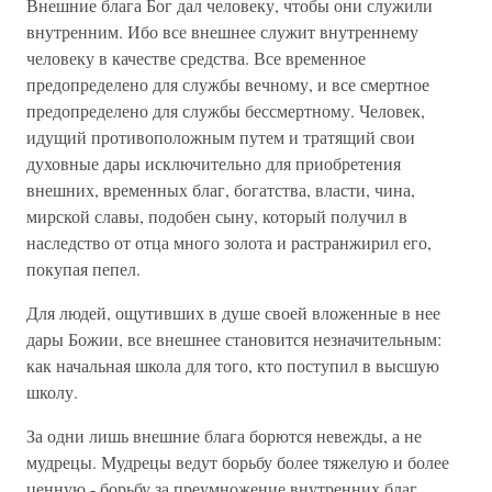
Внешние блага Бог дал человеку, чтобы они служили
внутренним. Ибо все внешнее служит внутреннему
человеку в качестве средства. Все временное
предопределено для службы вечному, и все смертное
предопределено для службы бессмертному. Человек,
идущий противоположным путем и тратящий свои
духовные дары исключительно для приобретения
внешних, временных благ, богатства, власти, чина,
мирской славы, подобен сыну, который получил в
наследство от отца много золота и растранжирил его,
покупая пепел.
Для людей, ощутивших в душе своей вложенные в нее
дары Божии, все внешнее становится незначительным:
как начальная школа для того, кто поступил в высшую
школу.
За одни лишь внешние блага борются невежды, а не
мудрецы. Мудрецы ведут борьбу более тяжелую и более
ценную - борьбу за преумножение внутренних благ.