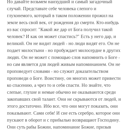
Но давайте возьмем наихудший и самый загадочный
случай. Представьте себе человека слепого и
глухонемого, который в таком положении прожил на
земле весь свой век, от рождения до смерти. Кто-нибудь
из вас спросит: "Какой же дар от Бога получил такой
человек? И как он может спастись?" Есть у него дар, и
великий. Он не видит людей - но люди видят его. Он не
подает милостыни - но пробуждает милосердие в других
людях. Он не может с помощью слов напомнить о Боге -
но сам является для людей живым напоминанием. Он не
проповедует словами - но служит доказательством
проповеди о Боге. Воистину, он многих может привести
ко спасению, а чрез то и себя спасти. Но знайте, что
слепые, глухие и немые обычно не оказываются среди
закопавших свой талант. Они не скрываются от людей, и
этого достаточно. Ибо все, что они могут показать, они
показывают. Сами себя! И сие есть серебро, которое они
пускают в оборот и с прибылью возвращают Господину.
Они суть рабы Божии, напоминание Божие, призыв