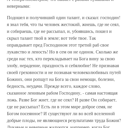
неверными:
Подошел и получивший один талант, и сказал: господин!
я знал тебя, что ты человек жестокий, жнешь, где не сеял,
и собираешь, где не рассыпал, и, убоявшись, пошел и
скрыл талант твой в земле; вот тебе твое. Так
оправдывает пред Господином этот третий раб свое
лукавство и леность! Но в сем он не одинок. Сколько же
среди нас тех, кто перекладывает на Бога вину за свою
злобу, нерадение, праздность и себялюбие! Не признавая
своей греховности и не познавая человеколюбивых путей
Божиих, они ропщут на Бога за свои немощи, болезни,
бедность, неудачи. Прежде всего, каждое слово,
сказанное ленивым рабом Господину, - самая настоящая
ложь. Разве Бог жнет, где не сеял? И разве Он собирает,
где не рассыпал? Есть ли в этом мире доброе семя, не
Богом посеянное? И существуют ли во всей вселенной
добрые плоды, не являющиеся результатами труда Божия?
Лукавые и неверные жалуются, например, когда Бог