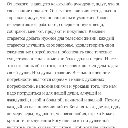
От всякого, знающего какое-либо рукоделие, ждут, что он
свое знание покажет. От всякого, вложившего деньги в
торговлю, ждут, что он сии деньги умножит. Люди
передвигаются, работают, совершенствуют вещи,
собирают, меняют, продают и покупают. Каждый
старается добыть нужное для телесной жизни, каждый
старается улучшить свое здоровье, удовлетворить свои
ежедневные потребности и обеспечить свое телесное
существование на как можно более долги и срок. И все
это есть лишь образ того, что человек должен делать для
своей души. Ибо душа - главное. Все наши внешние
потребности являются образами наших духовных
потребностей, напоминаниями и уроками того, что нам
надо потрудиться и для нашей души, алчущей и
жаждущей, нагой и больной, нечистой и жалкой. Потому
каждый из нас, получивший от Бога пять ли, две ли, одну
ли меру веры, мудрости, человеколюбия, страха Божия,
кротости, послушания Богу или тоски по душевной
чистоте и силе, обязан трудиться, чтоб хотя бы удвоить