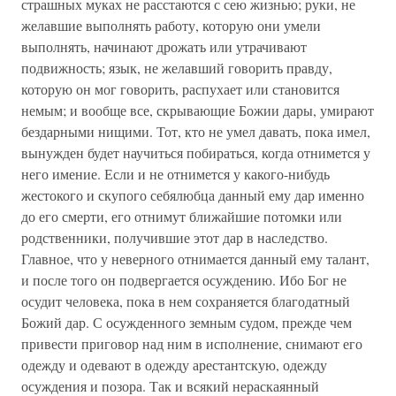
страшных муках не расстаются с сею жизнью; руки, не
желавшие выполнять работу, которую они умели
выполнять, начинают дрожать или утрачивают
подвижность; язык, не желавший говорить правду,
которую он мог говорить, распухает или становится
немым; и вообще все, скрывающие Божии дары, умирают
бездарными нищими. Тот, кто не умел давать, пока имел,
вынужден будет научиться побираться, когда отнимется у
него имение. Если и не отнимется у какого-нибудь
жестокого и скупого себялюбца данный ему дар именно
до его смерти, его отнимут ближайшие потомки или
родственники, получившие этот дар в наследство.
Главное, что у неверного отнимается данный ему талант,
и после того он подвергается осуждению. Ибо Бог не
осудит человека, пока в нем сохраняется благодатный
Божий дар. С осужденного земным судом, прежде чем
привести приговор над ним в исполнение, снимают его
одежду и одевают в одежду арестантскую, одежду
осуждения и позора. Так и всякий нераскаянный