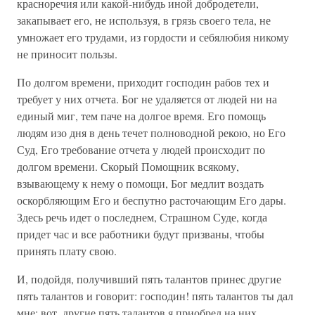
красноречия или какой-нибудь иной добродетели,
закапывает его, не используя, в грязь своего тела, не
умножает его трудами, из гордости и себялюбия никому
не приносит пользы.
По долгом времени, приходит господин рабов тех и
требует у них отчета. Бог не удаляется от людей ни на
единый миг, тем паче на долгое время. Его помощь
людям изо дня в день течет полноводной рекою, но Его
Суд, Его требование отчета у людей происходит по
долгом времени. Скорый Помощник всякому,
взывающему к нему о помощи, Бог медлит воздать
оскорбляющим Его и беспутно расточающим Его дары.
Здесь речь идет о последнем, Страшном Суде, когда
придет час и все работники будут призваны, чтобы
принять плату свою.
И, подойдя, получивший пять талантов принес другие
пять талантов и говорит: господин! пять талантов ты дал
мне; вот, другие пять талантов я приобрел на них.