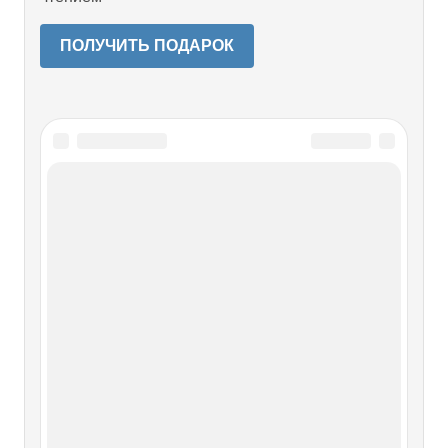
ПОЛУЧИТЬ ПОДАРОК
Читайте также
Неделя 16-я по Пятидесятнице.
Притча о талантах
Неделя 16-я по Пятидесятнице. Притча о талантах Во имя
Отца и Сына и Святого Духа.Прочитанная сегодня
притча о талантах – одно из целого ряда пророческих
предупреждений и приточных сказаний Христа о
грядущем Суде. Если прочесть 24 и 25 главы Евангелия
от Матфея, откуда и