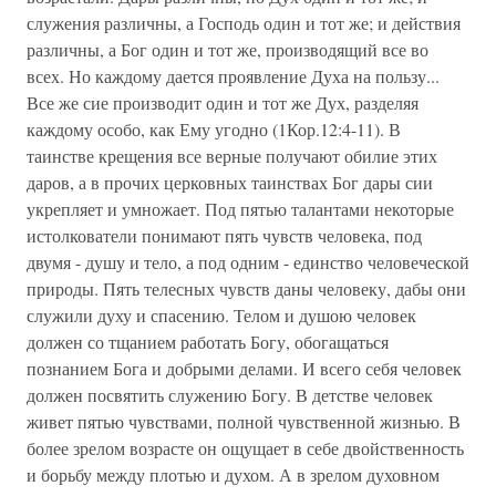
служения различны, а Господь один и тот же; и действия
различны, а Бог один и тот же, производящий все во
всех. Но каждому дается проявление Духа на пользу...
Все же сие производит один и тот же Дух, разделяя
каждому особо, как Ему угодно (1Кор.12:4-11). В
таинстве крещения все верные получают обилие этих
даров, а в прочих церковных таинствах Бог дары сии
укрепляет и умножает. Под пятью талантами некоторые
истолкователи понимают пять чувств человека, под
двумя - душу и тело, а под одним - единство человеческой
природы. Пять телесных чувств даны человеку, дабы они
служили духу и спасению. Телом и душою человек
должен со тщанием работать Богу, обогащаться
познанием Бога и добрыми делами. И всего себя человек
должен посвятить служению Богу. В детстве человек
живет пятью чувствами, полной чувственной жизнью. В
более зрелом возрасте он ощущает в себе двойственность
и борьбу между плотью и духом. А в зрелом духовном