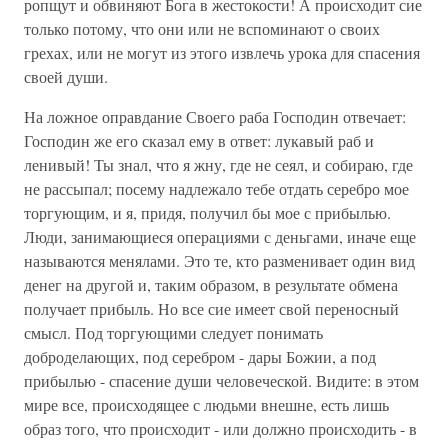
ропщут и обвиняют Бога в жестокости! А происходит сие
только потому, что они или не вспоминают о своих
грехах, или не могут из этого извлечь урока для спасения
своей души.
На ложное оправдание Своего раба Господин отвечает:
Господин же его сказал ему в ответ: лукавый раб и
ленивый! Ты знал, что я жну, где не сеял, и собираю, где
не рассыпал; посему надлежало тебе отдать серебро мое
торгующим, и я, придя, получил бы мое с прибылью.
Люди, занимающиеся операциями с деньгами, иначе еще
называются менялами. Это те, кто разменивает один вид
денег на другой и, таким образом, в результате обмена
получает прибыль. Но все сие имеет свой переносный
смысл. Под торгующими следует понимать
доброделающих, под серебром - дары Божии, а под
прибылью - спасение души человеческой. Видите: в этом
мире все, происходящее с людьми внешне, есть лишь
образ того, что происходит - или должно происходить - в