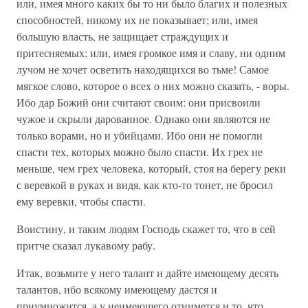
или, имея много каких бы то ни было благих и полезных
способностей, никому их не показывает; или, имея
большую власть, не защищает страждущих и
притесняемых; или, имея громкое имя и славу, ни одним
лучом не хочет осветить находящихся во тьме! Самое
мягкое слово, которое о всех о них можно сказать, - воры.
Ибо дар Божий они считают своим: они присвоили
чужое и скрыли дарованное. Однако они являются не
только ворами, но и убийцами. Ибо они не помогли
спасти тех, которых можно было спасти. Их грех не
меньше, чем грех человека, который, стоя на берегу реки
с веревкой в руках и видя, как кто-то тонет, не бросил
ему веревки, чтобы спасти.
Воистину, и таким людям Господь скажет то, что в сей
притче сказал лукавому рабу.
Итак, возьмите у него талант и дайте имеющему десять
талантов, ибо всякому имеющему дастся и
приумножится, а у неимеющего отнимется и то, что