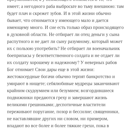
имеет; а негодного раба выбросьте во тьму внешнюю: там
будет плач и скрежет зубов. И в этой жизни обычно
бывает, что отнимается у имеющего мало и дается
имеющему много. И сие есть только образ происходящего
в духовной области. Не отбирает ли отец деньги у сына
распутного и не дает ли сыну разумному, который может
их с пользою употребить? Не отбирает ли военачальник
боеприпасы у безответственного солдата и не отдает ли
их солдату хорошему и надежному? У неверных рабов
Бог отнимает Свои дары еще в этой жизни:
жестокосердные богачи обычно терпят банкротство и
умирают в нищете; себялюбивые мудрецы заканчивают
крайним скудоумием или безумием; возгордившиеся
подвижники предаются греху и завершают жизнь
великими грешниками; деспотичные властители
переживают поругание, позор и бессилие; священники,
не наставлявшие других ни словом, ни примером,
впадают во все более и более тяжкие грехи, пока в