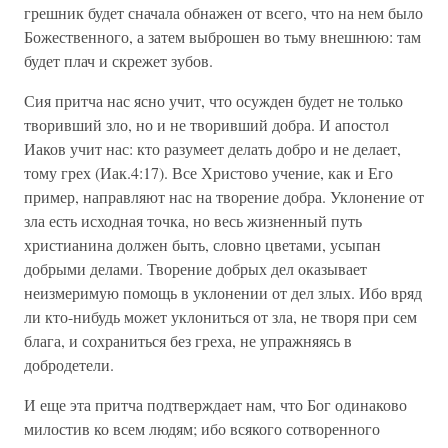
грешник будет сначала обнажен от всего, что на нем было
Божественного, а затем выброшен во тьму внешнюю: там
будет плач и скрежет зубов.
Сия притча нас ясно учит, что осужден будет не только
творивший зло, но и не творивший добра. И апостол
Иаков учит нас: кто разумеет делать добро и не делает,
тому грех (Иак.4:17). Все Христово учение, как и Его
пример, направляют нас на творение добра. Уклонение от
зла есть исходная точка, но весь жизненный путь
христианина должен быть, словно цветами, усыпан
добрыми делами. Творение добрых дел оказывает
неизмеримую помощь в уклонении от дел злых. Ибо вряд
ли кто-нибудь может уклониться от зла, не творя при сем
блага, и сохраниться без греха, не упражняясь в
добродетели.
И еще эта притча подтверждает нам, что Бог одинаково
милостив ко всем людям; ибо всякого сотворенного