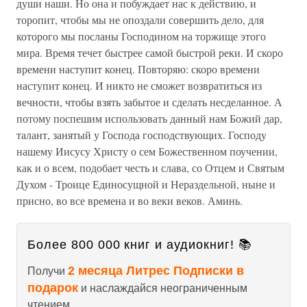
души наши. Но она и побуждает нас к действию, и
торопит, чтобы мы не опоздали совершить дело, для
которого мы посланы Господином на торжище этого
мира. Время течет быстрее самой быстрой реки. И скоро
времени наступит конец. Повторяю: скоро времени
наступит конец. И никто не сможет возвратиться из
вечности, чтобы взять забытое и сделать несделанное. А
потому поспешим использовать данный нам Божий дар,
талант, занятый у Господа господствующих. Господу
нашему Иисусу Христу о сем Божественном поучении,
как и о всем, подобает честь и слава, со Отцем и Святым
Духом - Троице Единосущной и Нераздельной, ныне и
присно, во все времена и во веки веков. Аминь.
Более 800 000 книг и аудиокниг! 📚
2 месяца Литрес Подписки в
Получи
подарок
и наслаждайся неограниченным
чтением