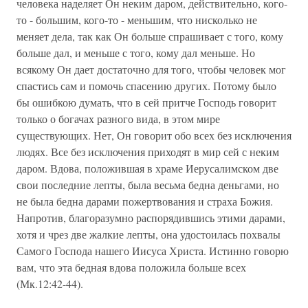
человека наделяет Он неким даром, действительно, кого-
то - большим, кого-то - меньшим, что нисколько не
меняет дела, так как Он больше спрашивает с того, кому
больше дал, и меньше с того, кому дал меньше. Но
всякому Он дает достаточно для того, чтобы человек мог
спастись сам и помочь спасению других. Потому было
бы ошибкою думать, что в сей притче Господь говорит
только о богачах разного вида, в этом мире
существующих. Нет, Он говорит обо всех без исключения
людях. Все без исключения приходят в мир сей с неким
даром. Вдова, положившая в храме Иерусалимском две
свои последние лепты, была весьма бедна деньгами, но
не была бедна дарами пожертвования и страха Божия.
Напротив, благоразумно распорядившись этими дарами,
хотя и чрез две жалкие лепты, она удостоилась похвалы
Самого Господа нашего Иисуса Христа. Истинно говорю
вам, что эта бедная вдова положила больше всех
(Мк.12:42-44).