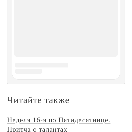
Неделя шестая по Пятидесятнице. Евангелие о радости и
злорадстве Мф., 29 зач., 9:1-8. Не радоваться чужому
благу есть одно из самых недостойных отличий
огрубевшей от греха души человеческой.Чему с утра до
вечера учит людей солнце? Люди, радуйтесь благому, и
радость сия сделает
Неделя девятая по Пятидесятнице.
Евангелие о Сильнейшем природы
Неделя девятая по Пятидесятнице. Евангелие о
Сильнейшем природы Мф., 59 зач., 14:22-34 Победитель
есть Бог наш, и все благие и прочные победы с начала и
до конца времен принадлежат Ему.Он побеждает
беспорядок во вселенной и устанавливает порядок.Он
побеждает вызванный
Неделя одиннадцатая по