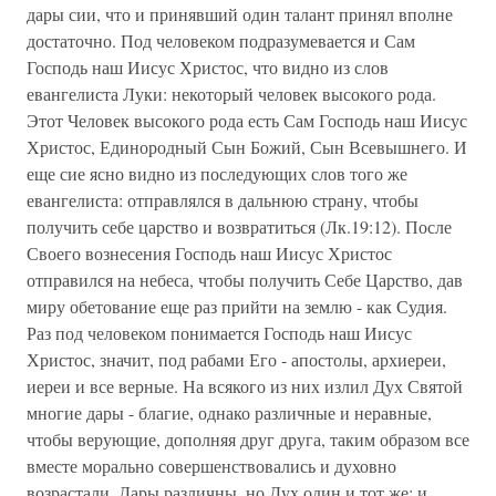
дары сии, что и принявший один талант принял вполне
достаточно. Под человеком подразумевается и Сам
Господь наш Иисус Христос, что видно из слов
евангелиста Луки: некоторый человек высокого рода.
Этот Человек высокого рода есть Сам Господь наш Иисус
Христос, Единородный Сын Божий, Сын Всевышнего. И
еще сие ясно видно из последующих слов того же
евангелиста: отправлялся в дальнюю страну, чтобы
получить себе царство и возвратиться (Лк.19:12). После
Своего вознесения Господь наш Иисус Христос
отправился на небеса, чтобы получить Себе Царство, дав
миру обетование еще раз прийти на землю - как Судия.
Раз под человеком понимается Господь наш Иисус
Христос, значит, под рабами Его - апостолы, архиереи,
иереи и все верные. На всякого из них излил Дух Святой
многие дары - благие, однако различные и неравные,
чтобы верующие, дополняя друг друга, таким образом все
вместе морально совершенствовались и духовно
возрастали. Дары различны, но Дух один и тот же; и