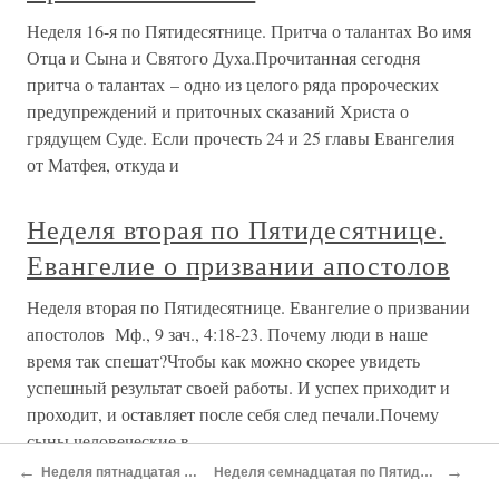
Пятидесятнице. Евангелие о
прощении
Неделя одиннадцатая по Пятидесятнице. Евангелие о
прощении Мф., 77 зач., 18:23-35 Когда Господь наш
Иисус Христос умирал на Кресте, Он и в предсмертных
страданиях старался принести людям пользу. Думая не о
Себе, но о людях, Он, испуская дух, дал человеческому
роду один из
Неделя двенадцатая по
Пятидесятнице. Евангелие о
бремени богатства
Неделя двенадцатая по Пятидесятнице. Евангелие о
бремени богатства Мф., 79 зач., 19:16-26 Представьте
себе, что огромный гордый корабль начинает тонуть в
←
→
Неделя пятнадцатая по Пятидесятнице. Евангелие о любви
Неделя семнадцатая по Пятидесятнице. Евангелие о постоянстве в вере и молитве
глубиной морской. Что происходит с путниками?Один