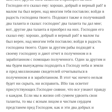
Господин его сказал ему: хорошо, добрый и верный раб! в
малом ты был верен, над многим тебя поставлю; войди в
радость господина твоего. Подошел также и получивший
два таланта и сказал: господин! два таланта ты дал мне;
вот, другие два таланта я приобрел на них. Господин его
сказал ему: хорошо, добрый и верный раб! в малом ты
был верен, над многим тебя поставлю; войди в радость
господина твоего. Один за другим рабы подходят к
своему господину и дают отчет в полученном и в
заработанном с помощью полученного. Один за другим и
мы будем вынуждены подходить к Господу неба и земли
и пред миллионами свидетелей отчитываться в
полученном и в заработанном. В этот час ничего нельзя
будет ни скрыть, ни исправить. Ибо так осветит
присутствующих Господне сияние, что все узнают правду
о каждом. Если мы в жизни сей сумеем удвоить свои
таланты, то мы с ясным лицом и чистым сердцем
предстанем пред Господом, как и эти два добрых и