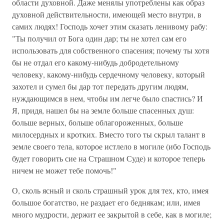
области духовной. Даже менялы употреблены как образ
духовной действительности, имеющей место внутри, в
самих людях! Господь хочет этим сказать ленивому рабу:
"Ты получил от Бога один дар; ты не хотел сам его
использовать для собственного спасения; почему ты хотя
бы не отдал его какому-нибудь добродетельному
человеку, какому-нибудь сердечному человеку, который
захотел и сумел бы дар тот передать другим людям,
нуждающимся в нем, чтобы им легче было спастись? И
Я, придя, нашел бы на земле больше спасенных душ:
больше верных, больше облагороженных, больше
милосердных и кротких. Вместо того ты скрыл талант в
земле своего тела, которое истлело в могиле (ибо Господь
будет говорить сие на Страшном Суде) и которое теперь
ничем не может тебе помочь!"
О, сколь ясный и сколь страшный урок для тех, кто, имея
большое богатство, не раздает его беднякам; или, имея
много мудрости, держит ее закрытой в себе, как в могиле;