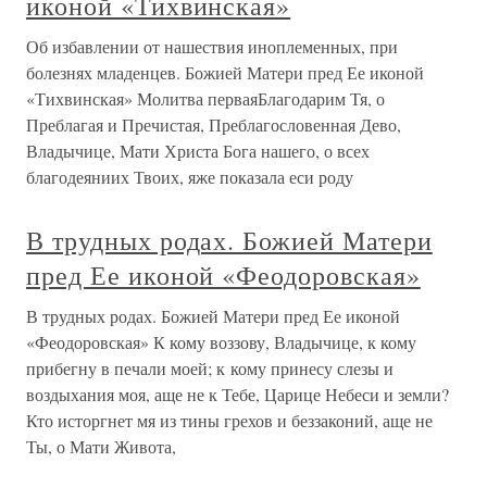
иконой «Тихвинская»
Об избавлении от нашествия иноплеменных, при
болезнях младенцев. Божией Матери пред Ее иконой
«Тихвинская» Молитва перваяБлагодарим Тя, о
Преблагая и Пречистая, Преблагословенная Дево,
Владычице, Мати Христа Бога нашего, о всех
благодеяниих Твоих, яже показала еси роду
В трудных родах. Божией Матери
пред Ее иконой «Феодоровская»
В трудных родах. Божией Матери пред Ее иконой
«Феодоровская» К кому воззову, Владычице, к кому
прибегну в печали моей; к кому принесу слезы и
воздыхания моя, аще не к Тебе, Царице Небеси и земли?
Кто исторгнет мя из тины грехов и беззаконий, аще не
Ты, о Мати Живота,