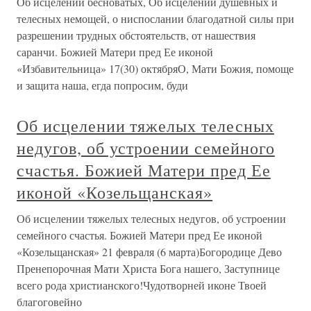
Об исцелении бесноватых, Об исцелении душевных и
телесных немощей, о ниспослании благодатной силы при
разрешении трудных обстоятельств, от нашествия
саранчи. Божией Матери пред Ее иконой
«Избавительница» 17(30) октябряО, Мати Божия, помоще
и защита наша, егда попросим, буди
Об исцелении тяжелых телесных
недугов, об устроении семейного
счастья. Божией Матери пред Ее
иконой «Козельщанская»
Об исцелении тяжелых телесных недугов, об устроении
семейного счастья. Божией Матери пред Ее иконой
«Козельщанская» 21 февраля (6 марта)Богородице Дево
Пренепорочная Мати Христа Бога нашего, Заступнице
всего рода христианского!Чудотворней иконе Твоей
благоговейно