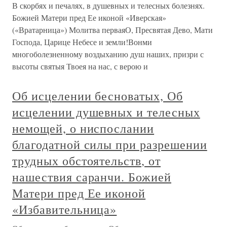
В скорбях и печалях, в душевных и телесных болезнях.
Божией Матери пред Ее иконой «Иверская»
(«Вратарница») Молитва перваяО, Пресвятая Дево, Мати
Господа, Царице Небесе и земли!Вонми
многоболезненному воздыханию душ наших, призри с
высоты святыя Твоея на нас, с верою и
Об исцелении бесноватых, Об
исцелении душевных и телесных
немощей, о ниспослании
благодатной силы при разрешении
трудных обстоятельств, от
нашествия саранчи. Божией
Матери пред Ее иконой
«Избавительница»