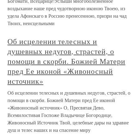
Богомати, Всецарице!Услыши многоболезненное
воздыхание наше пред чудотворною иконою Твоею, из
удела Афонскаго в Россию пренесенною, призри на чад
Твоих, неисцельными
Об исцелении телесных и
душевных недугов, страстей, о
помощи в скорби. Божией Матери
пред Ее иконой «Живоносный
источник»
Об исцелении телесных и душевных недугов, страстей, о
помощи в скорби. Божией Матери пред Ее иконой
«Живоносный источник» О, Пресвятая Дево,
Всемилостивая Госпоже Владычице Богородице,
Живоносный Источник Твой, целебные дары на здравие
душ и телес наших и на спасение миру