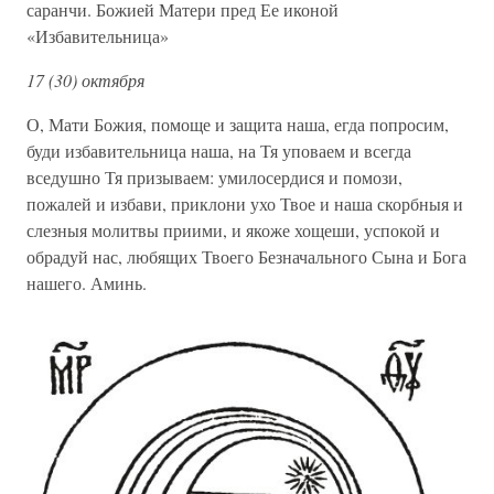
саранчи. Божией Матери пред Ее иконой
«Избавительница»
17 (30) октября
О, Мати Божия, помоще и защита наша, егда попросим,
буди избавительница наша, на Тя уповаем и всегда
вседушно Тя призываем: умилосердися и помози,
пожалей и избави, приклони ухо Твое и наша скорбныя и
слезныя молитвы приими, и якоже хощеши, успокой и
обрадуй нас, любящих Твоего Безначального Сына и Бога
нашего. Аминь.