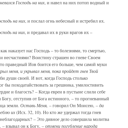
гневался Господь на них
, и навел на них потоп водный и
осподь на них
, и послал огнь небесный и истребил их.
осподь на них
, и предавал их в руки врагов их –
как наказует нас Господь – то болезнями, то смертью,
и несчастиями? Воистину страшен во гневе Своем
 что праведный Иов боится его больше, чем самой муки
крыл меня, и укрывал меня, пока пройдет гнев Твой
орби души своей. И вот, когда Господь столько
 мог бы походатайствовать за грешника, умилостивить
рдие и благость? – Когда евреи в пустыне слили себе
и Богу, отступив от Бога истинного, – то прогневанный
ица земли.
Оставь Меня,
– говорил Он Моисею, –
да
реблю их
(Исх. 32, 10). Но кто же удержал тогда гнев
 неблагодарных? – Это дивное дело совершила молитва
,
– взывал он к Богу, –
отмени погубление народа