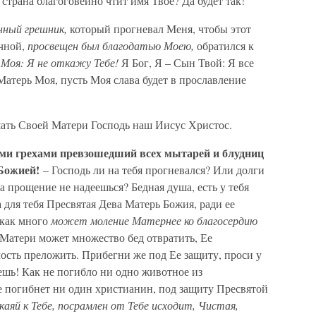
и страна благоговейно чтит имя Твое? Да будет так!
нный грешник,
который прогневал Меня, чтобы этот
ечной,
просвещен был благодатью Моею,
обратился к
Моя: Я не откажу Тебе!
Я Бог, Я – Сын Твой: Я все
Матерь Моя, пусть Моя слава будет в прославление
лушать Своей Матери Господь наш Иисус Христос.
ими грехами превзошедший всех мытарей и блудниц
 Божией!
– Господь ли на тебя прогневался? Или долги
на прощение не надеешься? Бедная душа, есть у тебя
 для тебя Пресвятая Дева Матерь Божия, ради ее
 как много
может моление Матернее ко благосердию
Матери может множество бед отвратить, Ее
ость преложить. Прибегни же под Ее защиту, проси у
ешь! Как не погибло ни одно животное из
е погибнет ни один христианин, под защиту Пресвятой
аяй к Тебе, посрамлен от Тебе исходит, Чистая,