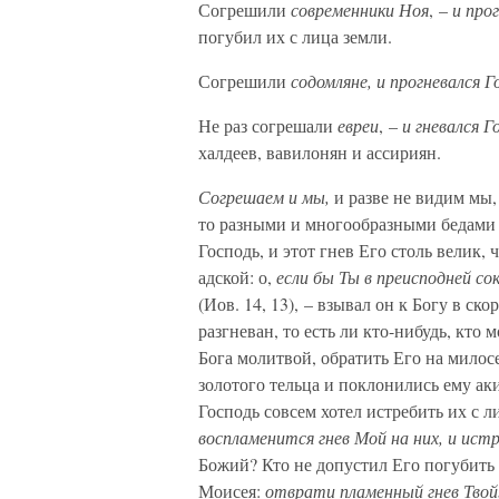
Согрешили
современники Ноя
, –
и про
погубил их с лица земли.
Согрешили
содомляне, и прогневался Г
Не раз согрешали
евреи
, –
и гневался Г
халдеев, вавилонян и ассириян.
Согрешаем и мы,
и разве не видим мы, 
то разными и многообразными бедами 
Господь, и этот гнев Его столь велик,
адской: о,
если бы Ты в преисподней со
(Иов. 14, 13), – взывал он к Богу в ск
разгневан, то есть ли кто-нибудь, кто
Бога молитвой, обратить Его на милосе
золотого тельца и поклонились ему ак
Господь совсем хотел истребить их с л
воспламенится гнев Мой на них, и ист
Божий? Кто не допустил Его погубить
Моисея:
отврати пламенный гнев Твой