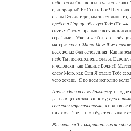
небо, когда Она вошла в чертог славы 
единородный Ее Сын и Бог? Нам никог
славы Богоматери; мы знаем лишь то, 
предста Царица одесную Тебе
(Пс. 44,
святых Своих, превыше всех чинов ан
серафимов. Ужели же Он, как любящий 
матери:
проси, Мати Моя: Я не откажу
всех женах благословенная! Как на зе
небе Ты преисполнена славы. Царствуй
и человеки, как Царице Божией Матери
славу Мою, как Сын Я отдаю Тебе се
чего хочешь: Я во всем исполню волю
Проси здравия сему болящему,
на одре
давно в цепях закованному;
проси пом
спасения мореплавателю,
в волнах от 
них имя Твое, – и он будет услышан:
п
Желаешь ли Ты сохранить какой-либо г