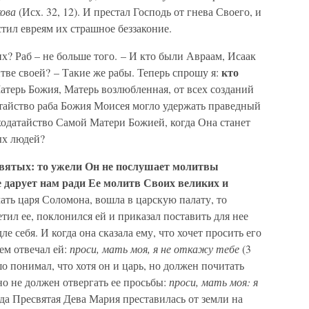
кова
(Исх. 32, 12). И престал Господь от гнева Своего, и
тил евреям их страшное беззаконие.
х? Раб – не больше того. – И кто были Авраам, Исаак
кто
тве своей? – Такие же рабы. Теперь спрошу я:
терь Божия, Матерь возлюбленная, от всех созданий
атайство раба Божия Моисея могло удержать праведный
 ходатайство Самой Матери Божией, когда Она станет
ых людей?
святых: то ужели Он не послушает молитвы
 дарует нам ради Ее молитв Своих великих и
ать царя Соломона, вошла в царскую палату, то
етил ее, поклонился ей и приказал поставить для нее
е себя. И когда она сказала ему, что хочет просить его
ем отвечал ей:
проси, мать моя, я не откажу тебе
(3
о понимал, что хотя он и царь, но должен почитать
 но не должен отвергать ее просьбы:
проси, мать моя: я
да Пресвятая Дева Мария преставилась от земли на