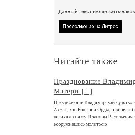
Данный текст является ознак
Продолжение на Литрес
Читайте также
Празднование Владимир
Матери [1 ]
Празднование Владимирской чудотворн
Ахмат, хан Большой Орды, пришел с бо
великим князем Иоанном Васильевичем 
вооружившись молитвою