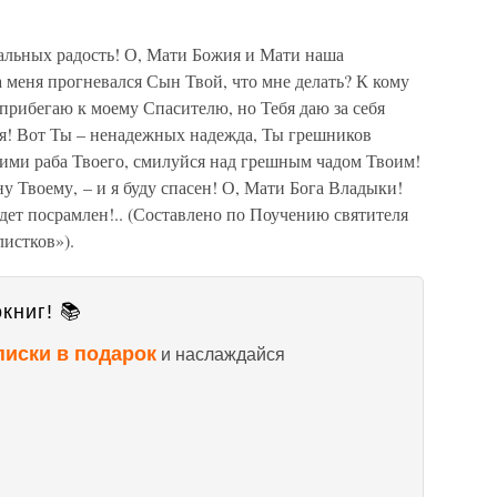
чальных радость! О, Мати Божия и Мати наша
а меня прогневался Сын Твой, что мне делать? К кому
 прибегаю к моему Спасителю, но Тебя даю за себя
ся! Вот Ты – ненадежных надежда, Ты грешников
ими раба Твоего, смилуйся над грешным чадом Твоим!
у Твоему, – и я буду спасен! О, Мати Бога Владыки!
будет посрамлен!.. (Составлено по Поучению святителя
истков»).
книг! 📚
писки в подарок
и наслаждайся