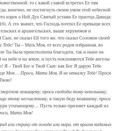
божественной, то с какой славой встретил Ее там
да, конечно, не постигнуть своим умом этой небесной
что изрек о Ней Дух Святый устами Ее праотца Давида:
 10). А это значит, что Господь почтил Ее превыше всех
гельских и архангельских, выше херувимов и
Сын, не сказал Ей того же, что сказал Соломон своей
 Тебе!
Ты – Мать Моя, от всех родов избранная, во
мле Ты была преисполнена благодати, так и ныне на
 на небе и на земле, и пусть поклоняются Тебе ангелы
! Я – Твой Бог и Твой Сын: как Бог Я дарую Тебе
рдце Мое…
Проси, Мати Моя, Я не откажу Тебе!
Проси
 Твою!
 смертном лежащему;
проси свободы тому невольнику,
ощи этому несчастному,
в такую беду впавшему;
проси
бури утопающему… Пусть только призовет каждый из
роси, Мати Моя!
рад или страну от голода или мора, от врагов видимых