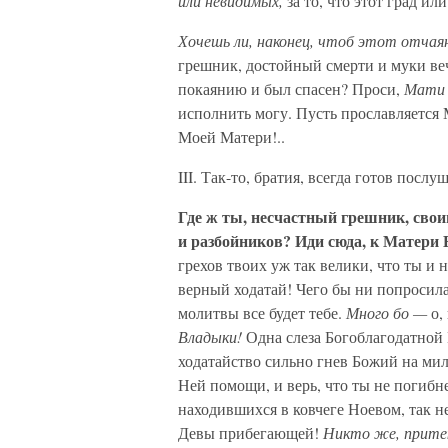
или невидимых,
за то, что этот град ил
Хочешь ли, наконец, чтоб этот отчая
грешник, достойный смерти и муки в
покаянию и был спасен? Проси,
Мати 
исполнить могу. Пусть прославляется 
Моей Матери!..
III. Так-то, братия, всегда готов пос
Где ж ты, несчастный грешник, сво
и разбойников? Иди сюда, к Матери
грехов твоих уж так велики, что ты и 
верный ходатай! Чего бы ни попросила
молитвы все будет тебе.
Много бо —
о,
Владыки!
Одна слеза Богоблагодатной 
ходатайство сильно гнев Божий на мил
Ней помощи, и верь, что ты не погибн
находившихся в ковчеге Ноевом, так н
Девы прибегающей!
Никто же, притек