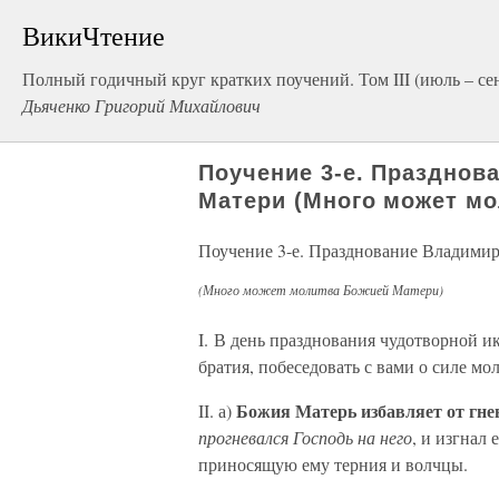
ВикиЧтение
Полный годичный круг кратких поучений. Том III (июль – се
Дьяченко Григорий Михайлович
Поучение 3-е. Празднов
Матери (Много может мо
Поучение 3-е. Празднование Владими
(Много может молитва Божией Матери)
I. В день празднования чудотворной 
братия, побеседовать с вами о силе м
Божия Матерь избавляет от гн
II. а)
прогневался Господь на него
, и изгнал 
приносящую ему терния и волчцы.