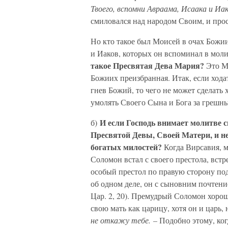
Твоего, вспомни Авраама, Исаака и Иа
смиловался над народом Своим, и прос
Но кто такое был Моисей в очах Божии
и Иаков, которых он вспоминал в моли
такое Пресвятая Дева Мария?
Это Ма
Божиих преизбранная. Итак, если ход
гнев Божий, то чего не может сделать
умолять Своего Сына и Бога за грешн
И если Господь внимает молитве 
б)
Пресвятой Девы, Своей Матери, и не
богатых милостей?
Когда Вирсавия, м
Соломон встал с своего престола, встр
особый престол по правую сторону подл
об одном деле, он с сыновним почтени
Цар. 2, 20). Премудрый Соломон хорош
свою мать как царицу, хотя он и царь,
не откажу тебе. –
Подобно этому, ког