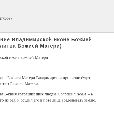
нтябрь)
ание Владимирской иконе Божией
литва Божией Матери)
рской иконе Божией Матери
иконе Божией Матери Владимирской прилично будет,
олитвы Божией Матери.
ева Божия согрешивших людей.
Согрешил
Адам, – и
его из рая, и осудил его в поте лица возделывать землю,