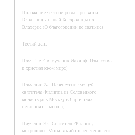
Положение честной ризы Пресвятой
Владычицы нашей Богородицы во
Влахерне (О благоговении ко святыне)
Третий день
Поуч. 1-е. Св. мученик Иакинф (Язычество
в христианском мире)
Поучение 2-е. Перенесение мощей
святителя Филиппа из Соловецкого
монастыря в Москву (О причинах
нетления св. мощей)
Поучение 3-е. Святитель Филипп,
митрополит Московский (перенесение его