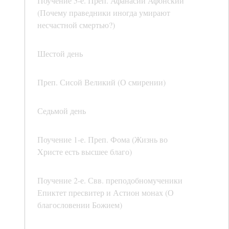
Поучение 5-е. Преп. Афанасий Афонский
(Почему праведники иногда умирают
несчастной смертью?)
Шестой день
Преп. Сисой Великий (О смирении)
Седьмой день
Поучение 1-е. Преп. Фома (Жизнь во
Xристе есть высшее благо)
Поучение 2-е. Свв. преподобномученики
Епиктет пресвитер и Астион монах (О
благословении Божием)