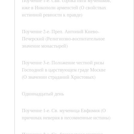
Поучение 1-е. Свв. сорока пяти мучеников,
иже в Никополи арменстей (О свойствах
истинной ревности к правде)
Поучение 2-е. Преп. Антоний Киево-
Печерский (Религиозно-воспитательное
значение монастырей)
Поучение 3-е. Положение честной ризы
Господней в царствующем граде Москве
(О значении страданий Христовых)
Одиннадцатый день
Поучение 1-е. Св. мученица Евфимия (О
причинах неверия в несомненные истины)