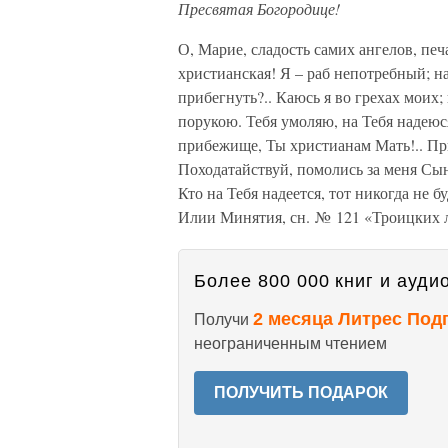
Пресвятая Богородице!
О, Марие, сладость самих ангелов, пе
христианская! Я – раб непотребный; н
прибегнуть?.. Каюсь я во грехах моих;
порукою. Тебя умоляю, на Тебя надею
прибежище, Ты христианам Мать!.. Пр
Походатайствуй, помолись за меня Сын
Кто на Тебя надеется, тот никогда не 
Илии Минятия, сн. № 121 «Троицких л
Более 800 000 книг и аудио
2 месяца Литрес Под
Получи
неограниченным чтением
ПОЛУЧИТЬ ПОДАРОК