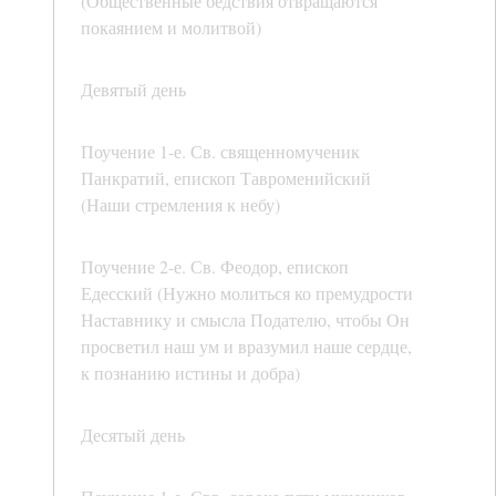
(Общественные бедствия отвращаются
покаянием и молитвой)
Девятый день
Поучение 1-е. Св. священномученик
Панкратий, епископ Тавроменийский
(Наши стремления к небу)
Поучение 2-е. Св. Феодор, епископ
Едесский (Нужно молиться ко премудрости
Наставнику и смысла Подателю, чтобы Он
просветил наш ум и вразумил наше сердце,
к познанию истины и добра)
Десятый день