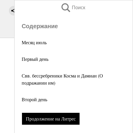
Поиск
Содержание
Месяц июль
Первый день
Свв. бессребреники Косма и Дамиан (О
подражании им)
Второй день
Продолжение на Литрес