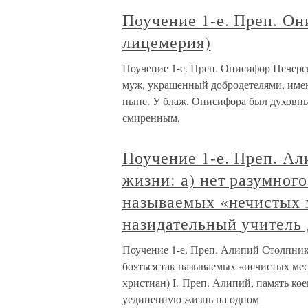
Поучение 1-е. Преп. О
лицемерия)
Поучение 1-е. Преп. Онисифор Печерс
муж, украшенный добродетелями, имен
ныне. У блаж. Онисифора был духовный
смиренным,
Поучение 1-е. Преп. Ал
жизни: а) нет разумного
называемых «нечистых 
назидательный учитель 
Поучение 1-е. Преп. Алипий Столпник 
бояться так называемых «нечистых мес
христиан) I. Преп. Алипий, память ко
уединенную жизнь на одном