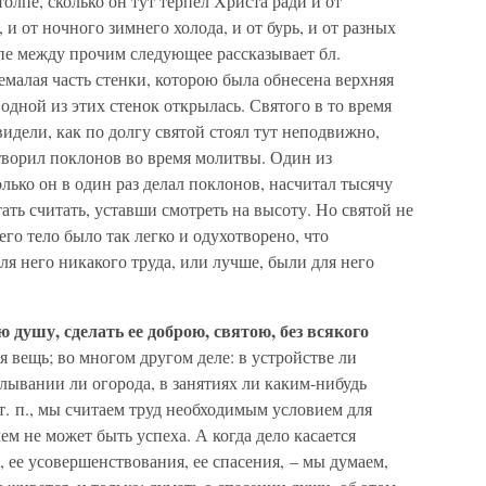
толпе, сколько он тут терпел Христа ради и от
 и от ночного зимнего холода, и от бурь, и от разных
лпе между прочим следующее рассказывает бл.
малая часть стенки, которою была обнесена верхняя
 одной из этих стенок открылась. Святого в то время
идели, как по долгу святой стоял тут неподвижно,
 творил поклонов во время молитвы. Один из
лько он в один раз делал поклонов, насчитал тысячу
тать считать, уставши смотреть на высоту. Но святой не
го тело было так легко и одухотворено, что
я него никакого труда, или лучше, были для него
 душу, сделать ее доброю, святою, без всякого
 вещь; во многом другом деле: в устройстве ли
делывании ли огорода, в занятиях ли каким-нибудь
 т. п., мы считаем труд необходимым условием для
чем не может быть успеха. А когда дело касается
 ее усовершенствования, ее спасения, – мы думаем,