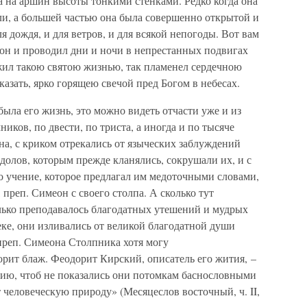
на на аршин высоты тонкими стенками. Редко когда она
ли, а большей частью она была совершенно открытой и
для дождя, и для ветров, и для всякой непогоды. Вот вам
 он и проводил дни и ночи в непрестанных подвигах
 жил такою святою жизнью, так пламенел сердечною
азать, ярко горящею свечой пред Богом в небесах.
была его жизнь, это можно видеть отчасти уже и из
ников, по двести, по триста, а иногда и по тысяче
а, с криком отрекались от языческих заблуждений
идолов, которым прежде кланялись, сокрушали их, и с
о учение, которое предлагал им медоточными словами,
преп. Симеон с своего столпа. А сколько тут
лько преподавалось благодатных утешений и мудрых
ке, они изливались от великой благодатной души
преп. Симеона Столпника хотя могу
ворит блаж. Феодорит Кирский, описатель его жития, –
нию, чтоб не показались они потомкам баснословными
человеческую природу» (Месяцеслов восточный, ч. II,