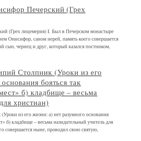
нисифор Печерский (Грех
кий (Грех лицемерия) I. Был в Печерском монастыре
ем Онисифор, саном иерей, память коего совершается
 сын, чернец и друг, который казался постником,
ипий Столпник (Уроки из его
 основания бояться так
мест» б) кладбище – весьма
для христиан)
(Уроки из его жизни: а) нет разумного основания
т» б) кладбище – весьма назидательный учитель для
его совершается ныне, проводил свою святую,