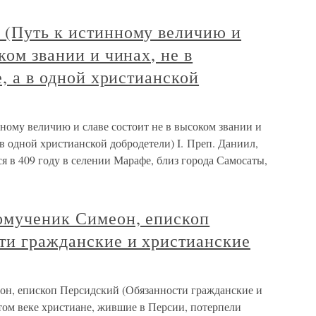
 (Путь к истинному величию и
ком звании и чинах, не в
е, а в одной христианской
ному величию и славе состоит не в высоком звании и
а в одной христианской добродетели) I. Преп. Даниил,
я в 409 году в селении Марафе, близ города Самосаты,
омученик Симеон, епископ
ти гражданские и христианские
он, епископ Персидский (Обязанности гражданские и
том веке христиане, жившие в Персии, потерпели