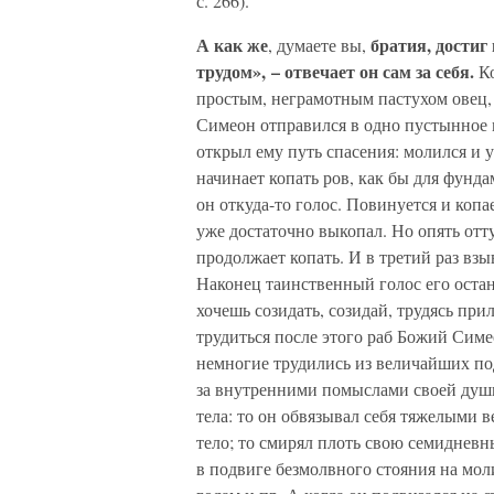
с. 266).
А как же
братия, достиг
, думаете вы,
трудом», – отвечает он сам за себя.
Ко
простым, неграмотным пастухом овец, 
Симеон отправился в одно пустынное м
открыл ему путь спасения: молился и у
начинает копать ров, как бы для фунд
он откуда-то голос. Повинуется и копае
уже достаточно выкопал. Но опять отт
продолжает копать. И в третий раз взыв
Наконец таинственный голос его остан
хочешь созидать, созидай, трудясь прил
трудиться после этого раб Божий Симе
немногие трудились из величайших по
за внутренними помыслами своей души
тела: то он обвязывал себя тяжелыми 
тело; то смирял плоть свою семидневн
в подвиге безмолвного стояния на мол