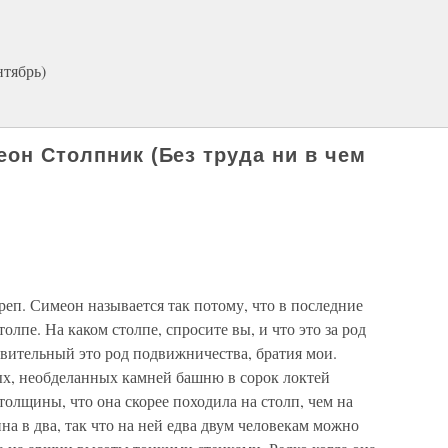
нтябрь)
еон Столпник (Без труда ни в чем
еп. Симеон называется так потому, что в последние
олпе. На каком столпе, спросите вы, и что это за род
вительный это род подвижничества, братия мои.
ых, необделанных камней башню в сорок локтей
 толщины, что она скорее походила на столп, чем на
а в два, так что на ней едва двум человекам можно