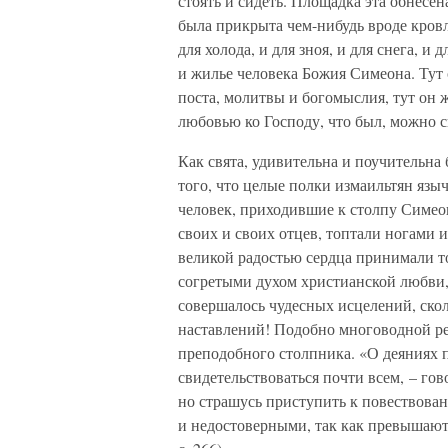
стоять и сидеть. Площадка эта обнесе
была прикрыта чем-нибудь вроде кров
для холода, и для зноя, и для снега, и 
и жилье человека Божия Симеона. Тут
поста, молитвы и богомыслия, тут он
любовью ко Господу, что был, можно ск
Как свята, удивительна и поучительна 
того, что целые полки измаильтян языч
человек, приходившие к столпу Симеон
своих и своих отцев, топтали ногами 
великой радостью сердца принимали т
согретыми духом христианской любви, 
совершалось чудесных исцелений, ско
наставлений! Подобно многоводной ре
преподобного столпника. «О деяниях 
свидетельствоваться почти всем, – го
но страшусь приступить к повествова
и недостоверными, так как превышают 