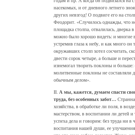
годам и пр. А когда он подвизался на с
насекомых, и от дневного летнего зноя,
других невзгод! О подвиге его на сто
Феодорит. «Случилось однажды, что не
площадка столпа, отвалилась, дверка в
можно было хорошо видеть: и многие в
устремив глаза к небу, и как много он
окружавших столп хотел сосчитать, ско
двести сорок четыре, а больше и перес
изнемогал творить поклоны и больше: е
молитвенные поклоны не составляли дл
обычным делом».
А мы, кажется, думаем спасти свою
II.
труда, без особенных забот…
Странная
хозяйства, в обработке ли поля, в воз
мастерством, в воспитании ли детей и
успеха дела и говорим: без труда ни в 
воспитания нашей души, ее улучшения,