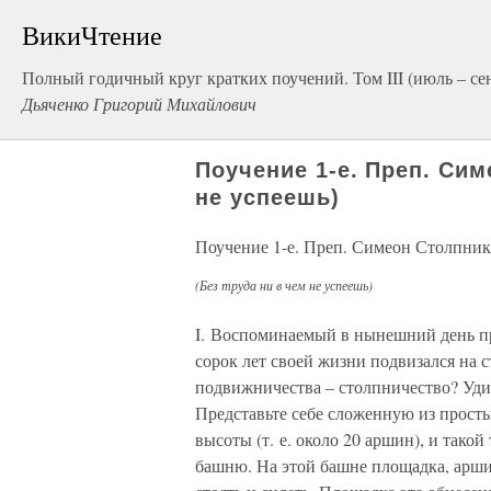
ВикиЧтение
Полный годичный круг кратких поучений. Том III (июль – се
Дьяченко Григорий Михайлович
Поучение 1-е. Преп. Сим
не успеешь)
Поучение 1-е. Преп. Симеон Столпник
(Без труда ни в чем не успеешь)
I. Воспоминаемый в нынешний день пр
сорок лет своей жизни подвизался на ст
подвижничества – столпничество? Уди
Представьте себе сложенную из прост
высоты (т. е. около 20 аршин), и такой
башню. На этой башне площадка, аршин