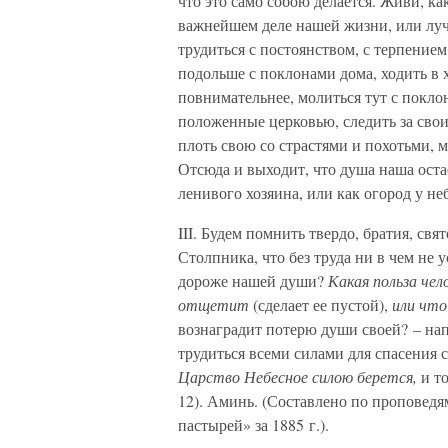
что это само собою делается. Живи, ка
важнейшем деле нашей жизни, или лучш
трудиться с постоянством, с терпением
подольше с поклонами дома, ходить в 
повнимательнее, молиться тут с покло
положенные церковью, следить за сво
плоть свою со страстями и похотьми,
Отсюда и выходит, что душа наша оста
ленивого хозяина, или как огород у не
III. Будем помнить твердо, братия, св
Столпника, что без труда ни в чем не 
дороже нашей души?
Какая польза чел
отщетит
(сделает ее пустой),
или что
вознаградит потерю души своей? – нап
трудиться всеми силами для спасения 
Царство Небесное силою берется,
и т
12). Аминь. (Составлено по проповедя
пастырей» за 1885 г.).