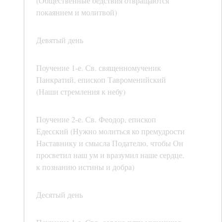
(Общественные бедствия отвращаются
покаянием и молитвой)
Девятый день
Поучение 1-е. Св. священномученик
Панкратий, епископ Тавроменийский
(Наши стремления к небу)
Поучение 2-е. Св. Феодор, епископ
Едесский (Нужно молиться ко премудрости
Наставнику и смысла Подателю, чтобы Он
просветил наш ум и вразумил наше сердце,
к познанию истины и добра)
Десятый день