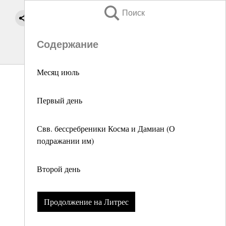
Поиск
Содержание
Месяц июль
Первый день
Свв. бессребреники Косма и Дамиан (О
подражании им)
Второй день
Продолжение на Литрес