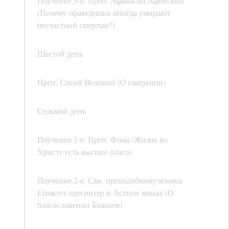
Поучение 5-е. Преп. Афанасий Афонский
(Почему праведники иногда умирают
несчастной смертью?)
Шестой день
Преп. Сисой Великий (О смирении)
Седьмой день
Поучение 1-е. Преп. Фома (Жизнь во
Xристе есть высшее благо)
Поучение 2-е. Свв. преподобномученики
Епиктет пресвитер и Астион монах (О
благословении Божием)