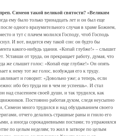
 преп. Симеон такой великой святости? «Великим
гда ему было только тринадцать лет и он был еще
после одного вразумительного случая в храме Божием,
есто и тут с плачем молился Господу, чтоб Господь
снул. И вот, видится ему такой сон: он будто бы
амента какого-нибудь здания. «Копай глубже!» – слышит
т. Уставши от труда, он прекращает работу, думая, что
уда же слышит голос: «Копай еще глубже!» Он опять
ает к нему тот же голос, возбуждая его к труду.
авливает и говорит: «Довольно уже; а теперь, если
ежно: ибо без труда ни в чем не успеешь». И стал
он над спасением своей души, и так трудился, как
движников. Постоянно работая духом, следя неусыпно
, Симеон много трудился и над обуздыванием своего
веригами, отчего делались страшные раны и гнило его
ыми, а иногда сорокадневными постами; то упражнялся
итве по целым неделям; то жил в затворе по целым