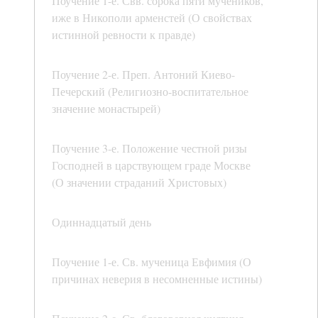
Поучение 1-е. Свв. сорока пяти мучеников,
иже в Никополи арменстей (О свойствах
истинной ревности к правде)
Поучение 2-е. Преп. Антоний Киево-
Печерский (Религиозно-воспитательное
значение монастырей)
Поучение 3-е. Положение честной ризы
Господней в царствующем граде Москве
(О значении страданий Христовых)
Одиннадцатый день
Поучение 1-е. Св. мученица Евфимия (О
причинах неверия в несомненные истины)