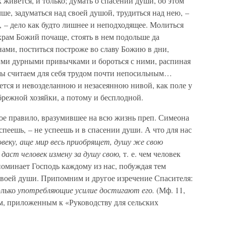
к живется, и только; думать о спасении души, об этом
е, задуматься над своей душой, трудиться над нею, –
, – дело как будто лишнее и неподходящее. Молиться
храм Божий почаще, стоять в нем подольше да
нами, поститься построже во славу Божию в дни,
ими дурными привычками и бороться с ними, распиная
 мы считаем для себя трудом почти непосильным…
ется и невозделанною и незасеянною нивой, как поле у
брежной хозяйки, а потому и бесплодной.
ятое правило, вразумившее на всю жизнь преп. Симеона
успеешь, – не успеешь и в спасении души. А что для нас
овеку, аще мир весь приобрящет, душу же свою
 даст человек измену за душу свою,
т. е. чем человек
оминает Господь каждому из нас, побуждая тем
своей души. Припомним и другое изречение Спасителя:
олько
употребляющие усилие достигают его.
(Мф. 11,
м, приложенным к «Руководству для сельских