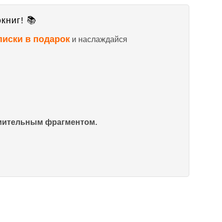
книг! 📚
писки в подарок
и наслаждайся
омительным фрагментом.