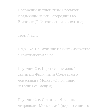
Положение честной ризы Пресвятой
Владычицы нашей Богородицы во
Влахерне (О благоговении ко святыне)
Третий день
Поуч. 1-е. Св. мученик Иакинф (Язычество
в христианском мире)
Поучение 2-е. Перенесение мощей
святителя Филиппа из Соловецкого
монастыря в Москву (О причинах
нетления св. мощей)
Поучение 3-е. Святитель Филипп,
митрополит Московский (перенесение его