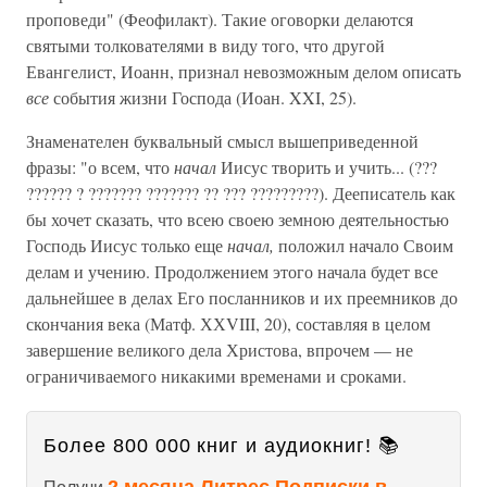
проповеди" (Феофилакт). Такие оговорки делаются
святыми толкователями в виду того, что другой
Евангелист, Иоанн, признал невозможным делом описать
все
события жизни Господа (Иоан. XXI, 25).
Знаменателен буквальный смысл вышеприведенной
фразы: "о всем, что
начал
Иисус творить и учить... (???
?????? ? ??????? ??????? ?? ??? ?????????). Дееписатель как
бы хочет сказать, что всею своею земною деятельностью
Господь Иисус только еще
начал,
положил начало Своим
делам и учению. Продолжением этого начала будет все
дальнейшее в делах Его посланников и их преемников до
скончания века (Матф. ХХVIII, 20), составляя в целом
завершение великого дела Христова, впрочем — не
ограничиваемого никакими временами и сроками.
Более 800 000 книг и аудиокниг! 📚