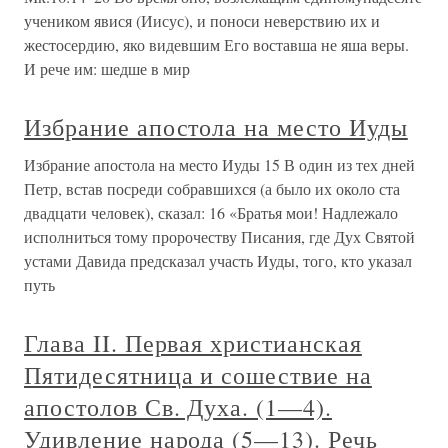
учеником явися (Иисус), и поноси неверствию их и
жестосердию, яко видевшим Его воставша не яша веры.
И рече им: шедше в мир
Избрание апостола на место Иуды
Избрание апостола на место Иуды 15 В один из тех дней
Петр, встав посреди собравшихся (а было их около ста
двадцати человек), сказал: 16 «Братья мои! Надлежало
исполниться тому пророчеству Писания, где Дух Святой
устами Давида предсказал участь Иуды, того, кто указал
путь
Глава II. Первая христианская
Пятидесятница и сошествие на
апостолов Св. Духа. (1—4).
Удивление народа (5—13). Речь