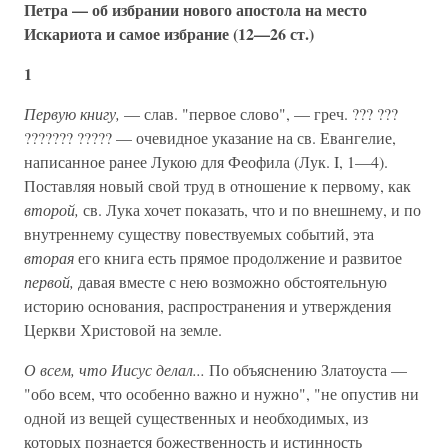
Петра — об избрании нового апостола на место
Искариота и самое избрание (12—26 ст.)
1
Первую книгу,
— слав. "первое слово", — греч. ??? ???
??????? ????? — очевидное указание на св. Евангелие,
написанное ранее Лукою для Феофила (Лук. I, 1—4).
Поставляя новый свой труд в отношение к первому, как
второй,
св. Лука хочет показать, что и по внешнему, и по
внутреннему существу повествуемых событий, эта
вторая
его книга есть прямое продолжение и развитое
первой,
давая вместе с нею возможно обстоятельную
историю основания, распространения и утверждения
Церкви Христовой на земле.
О всем, что Иисус делал...
По объяснению Златоуста —
"обо всем, что особенно важно и нужно", "не опустив ни
одной из вещей существенных и необходимых, из
которых познается божественность и истинность