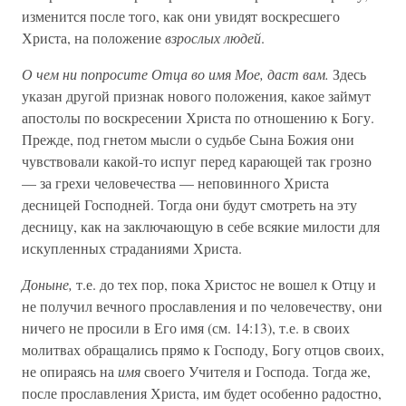
изменится после того, как они увидят воскресшего
Христа, на положение
взрослых людей
.
О чем ни попросите Отца во имя Мое, даст вам.
Здесь
указан другой признак нового положения, какое займут
апостолы по воскресении Христа по отношению к Богу.
Прежде, под гнетом мысли о судьбе Сына Божия они
чувствовали какой-то испуг перед карающей так грозно
— за грехи человечества — неповинного Христа
десницей Господней. Тогда они будут смотреть на эту
десницу, как на заключающую в себе всякие милости для
искупленных страданиями Христа.
Доныне,
т.е. до тех пор, пока Христос не вошел к Отцу и
не получил вечного прославления и по человечеству, они
ничего не просили в Его имя (см. 14:13), т.е. в своих
молитвах обращались прямо к Господу, Богу отцов своих,
не опираясь на
имя
своего Учителя и Господа. Тогда же,
после прославления Христа, им будет особенно радостно,