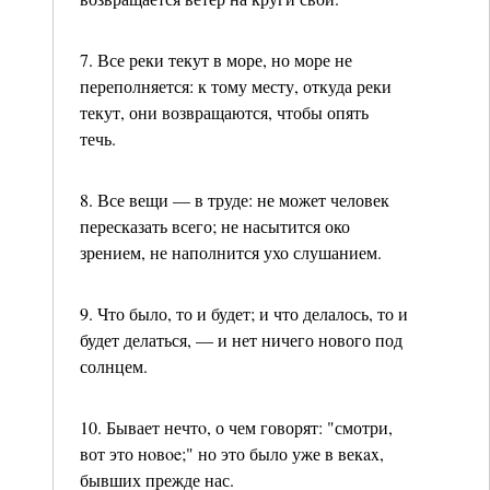
7. Все реки текут в море, но море не
переполняется: к тому месту, откуда реки
текут, они возвращаются, чтобы опять
течь.
8. Все вещи — в труде: не может человек
пересказать всего; не насытится око
зрением, не наполнится ухо слушанием.
9. Что было, то и будет; и что делалось, то и
будет делаться, — и нет ничего нового под
солнцем.
10. Бывает нечтo, о чем говорят: "смотри,
вот это нoвoe;" но это было уже в векax,
бывших прежде нас.