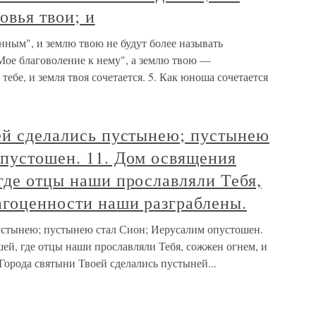
овья твои; и
енным", и землю твою не будут более называть
"Мое благоволение к нему", а землю твою —
тебе, и земля твоя сочетается. 5. Как юноша сочетается
оей сделались пустынею; пустынею
опустошен. 11. Дом освящения
где отцы наши прославляли Тебя,
агоценности наши разграблены.
пустынею; пустынею стал Сион; Иерусалим опустошен.
ей, где отцы наши прославляли Тебя, сожжен огнем, и
Города святыни Твоей сделались пустыней...