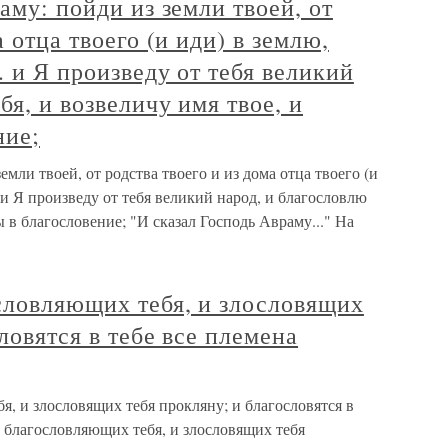
аму: пойди из земли твоей, от
а отца твоего (и иди) в землю,
. и Я произведу от тебя великий
бя, и возвеличу имя твое, и
ние;
емли твоей, от родства твоего и из дома отца твоего (и
 и Я произведу от тебя великий народ, и благословлю
ы в благословение; "И сказал Господь Авраму..." На
словляющих тебя, и злословящих
ловятся в тебе все племена
я, и злословящих тебя прокляну; и благословятся в
 благословляющих тебя, и злословящих тебя