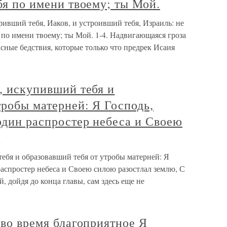
бя по имени твоему; ты Мой.
ривший тебя, Иаков, и устроивший тебя, Израиль: не
я по имени твоему; ты Мой. 1-4. Надвигающаяся гроза
асные бедствия, которые только что предрек Исаия
ь, искупивший тебя и
тробы матерней: Я Господь,
один распростер небеса и Своею
,
тебя и образовавший тебя от утробы матерней: Я
распростер небеса и Своею силою разостлал землю, С
й, дойдя до конца главы, сам здесь еще не
 во время благоприятное Я