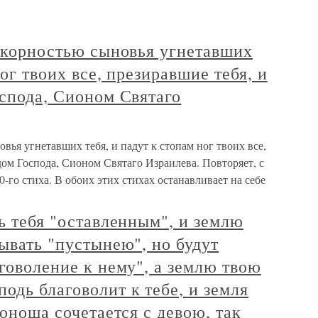
покорностью сыновья угнетавших
ног твоих все, презиравшие тебя, и
оспода, Сионом Святаго
овья угнетавших тебя, и падут к стопам ног твоих все,
дом Господа, Сионом Святаго Израилева. Повторяет, с
-го стиха. В обоих этих стихах останавливает на себе
ть тебя "оставленным", и землю
зывать "пустынею", но будут
аговоление к нему", а землю твою
одь благоволит к тебе, и земля
 юноша сочетается с девою, так