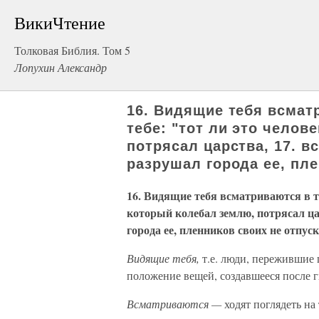
ВикиЧтение
Толковая Библия. Том 5
Лопухин Александр
16. Видящие тебя всмат
тебе: "тот ли это челов
потрясал царства, 17. 
разрушал города ее, пл
16. Видящие тебя всматриваются в т
который колебал землю, потрясал ца
города ее, пленников своих не отпус
Видящие тебя,
т.е. люди, пережившие
положение вещей, создавшееся после г
Всматриваются —
ходят поглядеть на 