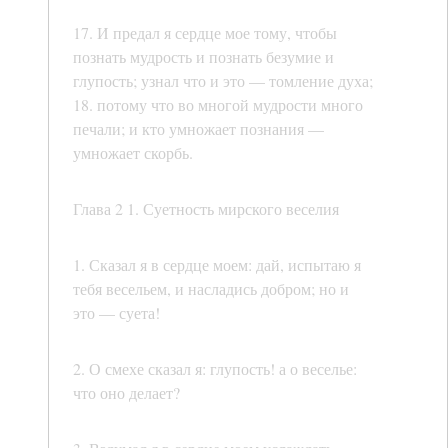
17. И предал я сердце мое тому, чтобы
познать мудрость и познать безумие и
глупость; узнал что и это — томление духа;
18. потому что во многой мудрости много
печали; и кто умножает познания —
умножает скорбь.
Глава 2 1. Суетность мирского веселия
1. Сказал я в сердце моем: дай, испытаю я
тебя весельем, и насладись добром; но и
это — суета!
2. О смехе сказал я: глупость! а о веселье:
что оно делает?