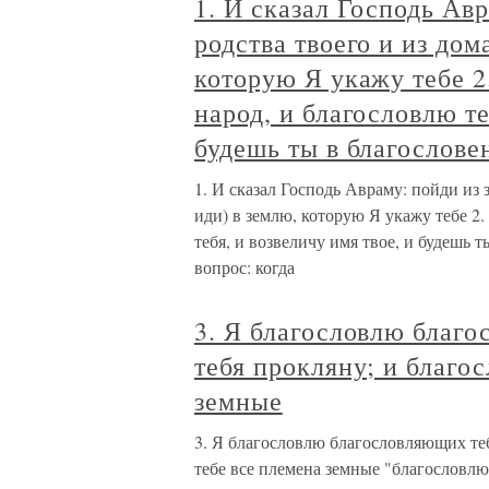
1. И сказал Господь Авр
родства твоего и из дом
которую Я укажу тебе 2
народ, и благословлю те
будешь ты в благослове
1. И сказал Господь Авраму: пойди из з
иди) в землю, которую Я укажу тебе 2.
тебя, и возвеличу имя твое, и будешь т
вопрос: когда
3. Я благословлю благо
тебя прокляну; и благос
земные
3. Я благословлю благословляющих теб
тебе все племена земные "благословлю