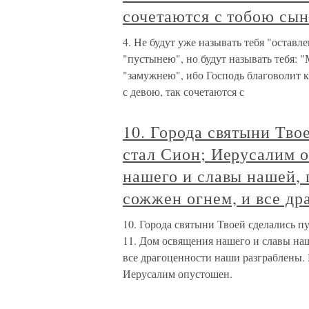
сочетаются с тобою сын
4. Не будут уже называть тебя "оставл
"пустынею", но будут называть тебя: 
"замужнею", ибо Господь благоволит к 
с девою, так сочетаются с
10. Города святыни Тв
стал Сион; Иерусалим 
нашего и славы нашей, 
сожжен огнем, и все др
10. Города святыни Твоей сделались 
11. Дом освящения нашего и славы наш
все драгоценности наши разграблены. 
Иерусалим опустошен.