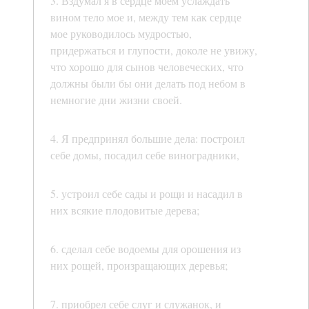
3. Вздумал я в сердце моем услаждать
вином тело мое и, между тем как сердце
мое руководилось мудростью,
придержаться и глупости, доколе не увижу,
что хорошо для сынов человеческих, что
должны были бы они делать под небом в
немногие дни жизни своей.
4. Я предпринял большие дела: построил
себе домы, посадил себе виноградники,
5. устроил себе сады и рощи и насадил в
них всякие плодовитые дерева;
6. сделал себе водоемы для орошения из
них рощей, произращающих деревья;
7. приобрел себе слуг и служанок, и