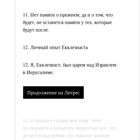
11. Нет памяти о прежнем; да и о тoм, что
будет, не останется памяти у тех, которые
будут после.
12. Личный опыт Екклезиаста
12. Я, Екклезиаст, был царем над Израилем
в Иерусалиме;
Продолжение на Литрес
13. и предал я сердце мое тому, чтоб
исследовать и испытать мудростью все, что
делается под небом: это тяжелое занятие