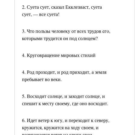
2. Суета сует, сказал Екклезиаст, суета
сует, — все суета!
3. Что пользы человеку от всех трудов eгo,
которыми трудится он под солнцем?
4. Круговращение мировых стихий
4. Род проходит, и род приходит, а земля
пребывает во веки.
5. Восходит солнце, и заходит солнце, и
спешит к месту своему, где оно восходит.
6. Идет ветер к югу, и переходит к северу,
кpyжитcя, кружится на ходу своем, и
возвращается ветер на круги свои.