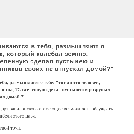
риваются в тебя, размышляют о
ек, который колебал землю,
вселенную сделал пустынею и
енников своих не отпускал домой?"
ебя, размышляют о тебе: "тот ли это человек,
рства, 17. вселенную сделал пустынею и разрушал
кал домой?"
 царя вавилонского и имеющие возможность обсуждать
ибели этого царя.
твой труп.