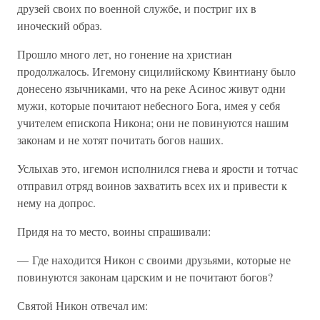
друзей своих по военной службе, и постриг их в
иноческий образ.
Прошло много лет, но гонение на христиан
продолжалось. Игемону сицилийскому Квинтиану было
донесено язычниками, что на реке Асинос живут одни
мужи, которые почитают небесного Бога, имея у себя
учителем епископа Никона; они не повинуются нашим
законам и не хотят почитать богов наших.
Услыхав это, игемон исполнился гнева и ярости и тотчас
отправил отряд воинов захватить всех их и привести к
нему на допрос.
Придя на то место, воины спрашивали:
— Где находится Никон с своими друзьями, которые не
повинуются законам царским и не почитают богов?
Святой Никон отвечал им: