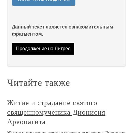
Данный текст является ознакомительным
фрагментом.
Продолжение на Литрес
Читайте также
Житие и страдание святого
священномученика Дионисия
Ареопагита
Житие и страдание святого священномученика Дионисия