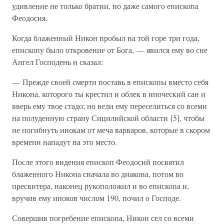
удивление не только братии, но даже самого епископа
Феодосия.
Когда блаженный Никон пробыл на той горе три года,
епископу было откровение от Бога, — явился ему во сне
Ангел Господень и сказал:
— Прежде своей смерти поставь в епископы вместо себя
Никона, которого ты крестил и облек в иноческий сан и
вверь ему твое стадо; но вели ему переселиться со всеми
на полуденную страну Сицилийской области [5], чтобы
не погибнуть инокам от меча варваров, которые в скором
времени нападут на это место.
После этого видения епископ Феодосий посвятил
блаженного Никона сначала во диакона, потом во
пресвитера, наконец рукоположил и во епископа и,
вручив ему иноков числом 190, почил о Господе.
Совершив погребение епископа, Никон сел со всеми