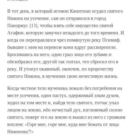
В тот день, в который игемон Квинтиан осудил святого
Никона на усечение, сам он отправился в город
Панормус [13], чтобы взять себе имущество святой
Агафии, которую замучил незадолго до того времени. И
когда он переправлялся чрез помянутую реку Псимиф,
бывшие с ним на перевозе кони вдруг рассвирепели.
Бросившись на него, один грыз лицо его зубами и
обезобразил его; другой так топтал, что сбросил его в
реку. И утонул окаянный, окончив, по пророчеству
святого Никона, в мучениях свою нечестивую жизнь.
Когда честное тело мученика лежало без погребения на
месте усечения, один пастух, одержимый злым духом,
ходил на том месте и, найдя тело святого, тотчас упал
лицом на землю, ибо нечистый дух, изгоняемый силою
святого, поверг его на землю и вышел из него с громким
воплем: «Горе мне, горе мне, куда мне бежать от лица
Никонова?!»