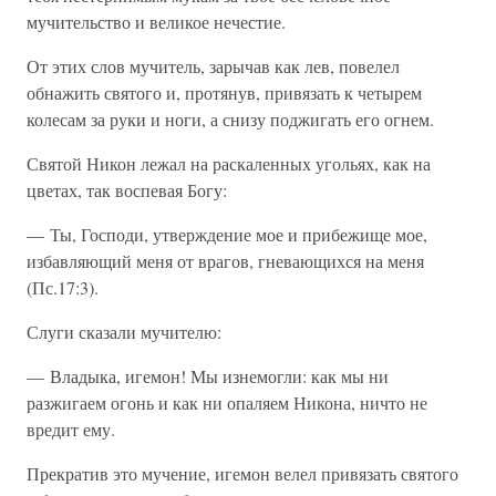
мучительство и великое нечестие.
От этих слов мучитель, зарычав как лев, повелел
обнажить святого и, протянув, привязать к четырем
колесам за руки и ноги, а снизу поджигать его огнем.
Святой Никон лежал на раскаленных угольях, как на
цветах, так воспевая Богу:
— Ты, Господи, утверждение мое и прибежище мое,
избавляющий меня от врагов, гневающихся на меня
(Пс.17:3).
Слуги сказали мучителю:
— Владыка, игемон! Мы изнемогли: как мы ни
разжигаем огонь и как ни опаляем Никона, ничто не
вредит ему.
Прекратив это мучение, игемон велел привязать святого