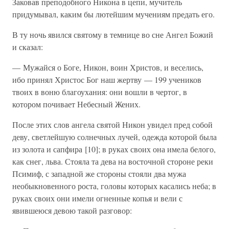
Заковав преподобного Никона в цепи, мучитель
придумывал, каким бы лютейшим мучениям предать его.
В ту ночь явился святому в темнице во сне Ангел Божий
и сказал:
— Мужайся о Боге, Никон, воин Христов, и веселись,
ибо принял Христос Бог наш жертву — 199 учеников
твоих в воню благоухания: они вошли в чертог, в
котором почивает Небесный Жених.
После этих слов ангела святой Никон увидел пред собой
деву, светлейшую солнечных лучей, одежда которой была
из золота и сапфира [10]; в руках своих она имела белого,
как снег, льва. Стояла та дева на восточной стороне реки
Псимиф, с западной же стороны стояли два мужа
необыкновенного роста, головы которых касались неба; в
руках своих они имели огненные копья и вели с
явившеюся девою такой разговор: