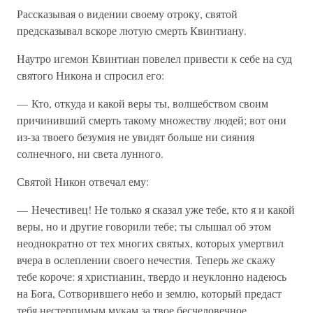
Рассказывая о видении своему отроку, святой
предсказывал вскоре лютую смерть Квинтиану.
Наутро игемон Квинтиан повелел привести к себе на суд
святого Никона и спросил его:
— Кто, откуда и какой веры ты, волшебством своим
причинивший смерть такому множеству людей; вот они
из-за твоего безумия не увидят больше ни сияния
солнечного, ни света лунного.
Святой Никон отвечал ему:
— Нечестивец! Не только я сказал уже тебе, кто я и какой
веры, но и другие говорили тебе; ты слышал об этом
неоднократно от тех многих святых, которых умертвил
вчера в ослеплении своего нечестия. Теперь же скажу
тебе короче: я христианин, твердо и неуклонно надеюсь
на Бога, Сотворившего небо и землю, который предаст
тебя нестерпимым мукам за твое бесчеловечное