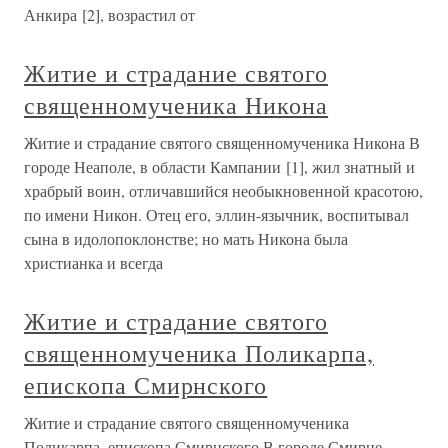
Анкира [2], возрастил от
Житие и страдание святого
священномученика Никона
Житие и страдание святого священномученика Никона В
городе Неаполе, в области Кампании [1], жил знатный и
храбрый воин, отличавшийся необыкновенной красотою,
по имени Никон. Отец его, эллин-язычник, воспитывал
сына в идолопоклонстве; но мать Никона была
христианка и всегда
Житие и страдание святого
священномученика Поликарпа,
епископа Смирнского
Житие и страдание святого священномученика
Поликарпа, епископа Смирнского В городе Смирне,