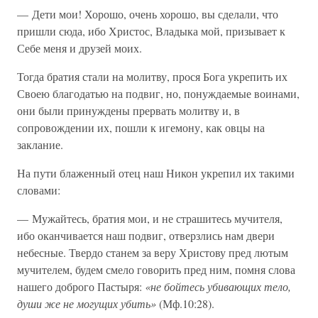
— Дети мои! Хорошо, очень хорошо, вы сделали, что
пришли сюда, ибо Христос, Владыка мой, призывает к
Себе меня и друзей моих.
Тогда братия стали на молитву, прося Бога укрепить их
Своею благодатью на подвиг, но, понуждаемые воинами,
они были принуждены прервать молитву и, в
сопровождении их, пошли к игемону, как овцы на
заклание.
На пути блаженный отец наш Никон укрепил их такими
словами:
— Мужайтесь, братия мои, и не страшитесь мучителя,
ибо оканчивается наш подвиг, отверзлись нам двери
небесные. Твердо станем за веру Христову пред лютым
мучителем, будем смело говорить пред ним, помня слова
нашего доброго Пастыря:
«не бойтесь убивающих тело,
души же не могущих убить»
(Мф.10:28).