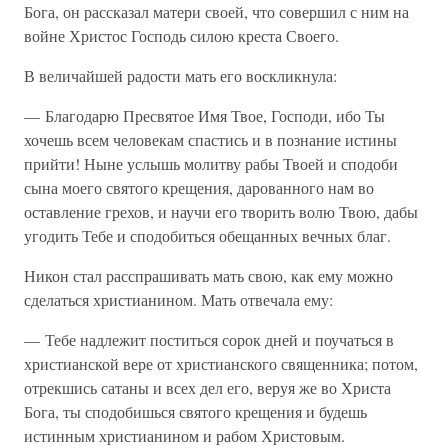
Бога, он рассказал матери своей, что совершил с ним на
войне Христос Господь силою креста Своего.
В величайшей радости мать его воскликнула:
— Благодарю Пресвятое Имя Твое, Господи, ибо Ты
хочешь всем человекам спастись и в познание истины
прийти! Ныне услышь молитву рабы Твоей и сподоби
сына моего святого крещения, дарованного нам во
оставление грехов, и научи его творить волю Твою, дабы
угодить Тебе и сподобиться обещанных вечных благ.
Никон стал расспрашивать мать свою, как ему можно
сделаться христианином. Мать отвечала ему:
— Тебе надлежит поститься сорок дней и поучаться в
христианской вере от христианского священника; потом,
отрекшись сатаны и всех дел его, веруя же во Христа
Бога, ты сподобишься святого крещения и будешь
истинным христианином и рабом Христовым.