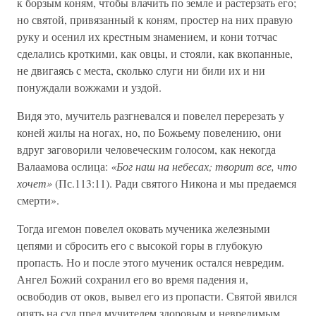
к борзым коням, чтобы влачить по земле и растерзать его;
но святой, привязанный к коням, простер на них правую
руку и осенил их крестным знамением, и кони тотчас
сделались кроткими, как овцы, и стояли, как вкопанные,
не двигаясь с места, сколько слуги ни били их и ни
понуждали вожжами и уздой.
Видя это, мучитель разгневался и повелел перерезать у
коней жилы на ногах, но, по Божьему повелению, они
вдруг заговорили человеческим голосом, как некогда
Валаамова ослица:
«Бог наш на небесах; творит все, что
хочет»
(Пс.113:11). Ради святого Никона и мы предаемся
смерти».
Тогда игемон повелел оковать мученика железными
цепями и сбросить его с высокой горы в глубокую
пропасть. Но и после этого мученик остался невредим.
Ангел Божий сохранил его во время падения и,
освободив от оков, вывел его из пропасти. Святой явился
опять на суд пред мучителем здоровым и невредимым.