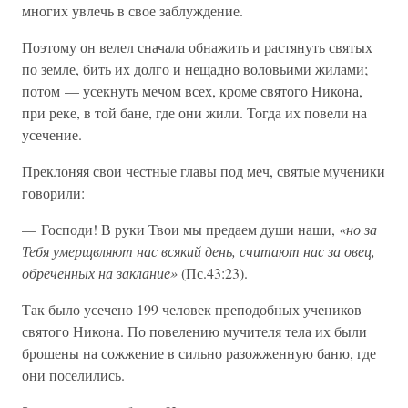
многих увлечь в свое заблуждение.
Поэтому он велел сначала обнажить и растянуть святых
по земле, бить их долго и нещадно воловьими жилами;
потом — усекнуть мечом всех, кроме святого Никона,
при реке, в той бане, где они жили. Тогда их повели на
усечение.
Преклоняя свои честные главы под меч, святые мученики
говорили:
— Господи! В руки Твои мы предаем души наши,
«но за
Тебя умерщвляют нас всякий день, считают нас за овец,
обреченных на заклание»
(Пс.43:23).
Так было усечено 199 человек преподобных учеников
святого Никона. По повелению мучителя тела их были
брошены на сожжение в сильно разожженную баню, где
они поселились.