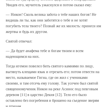
Увидев его, мучитель ужаснулся и потом сказал ему:
— Никон! Сколь велика забота о тебе наших богов! Не
видишь ли ты, как они заботятся о тебе и не хотят
погубить тела твоего? Познай же их милость: принеси им
жертвы и будь их другом.
Святой отвечал:
— Да будет анафема тебе и богам твоим и всем
надеющимся на них.
Тогда игемон повелел бить святого камнями по лицу,
вытянуть клещами язык и отрезать его; потом отвести на
место, называемое Гигиа, где он жил с учениками
своими, и там отсечь ему голову. Так усечен был святой
священномученик Никон на реке Асинос под певговым
деревом [11] в царство Декия [12]. Тело его было
оставлено без погребения и брошено на съедение зверям
и птицам.