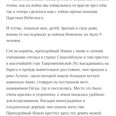
чтобы, как на войне мы избавлялись от врагов чрез тебя,
так и теперь сделаться нам с тобою причастниками
Царствия Небесного.
И тотчас, покинув жен, детей, братьев и свои дома,
воины те последовали за святым Никоном; их было 9
человек.
Сев на корабль, преподобный Никон с ними и своими
учениками отплыл в страну Сицилийскую и там пристал
к высочайшей горе Тавроменийской [9]; высадившись на
берега и пройдя значительное расстояние, они пришли к
реке Асинос, около которой нашли большую ветхую
каменную баню, стоящую на пустынном мете,
называемом Гигиа, где и поселились. Место это было
очень красиво и уединенно, а земля оказалась удобною
для возделывания. Насадив виноградники и
плодоносные деревья, они начали жить там.
Преподобный Никон крестил здесь тех девять мужей,