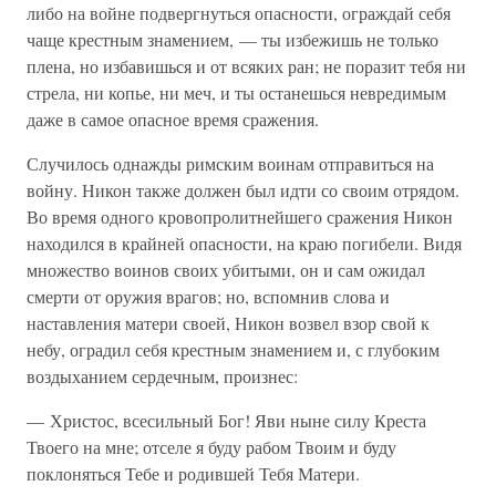
либо на войне подвергнуться опасности, ограждай себя
чаще крестным знамением, — ты избежишь не только
плена, но избавишься и от всяких ран; не поразит тебя ни
стрела, ни копье, ни меч, и ты останешься невредимым
даже в самое опасное время сражения.
Случилось однажды римским воинам отправиться на
войну. Никон также должен был идти со своим отрядом.
Во время одного кровопролитнейшего сражения Никон
находился в крайней опасности, на краю погибели. Видя
множество воинов своих убитыми, он и сам ожидал
смерти от оружия врагов; но, вспомнив слова и
наставления матери своей, Никон возвел взор свой к
небу, оградил себя крестным знамением и, с глубоким
воздыханием сердечным, произнес:
— Христос, всесильный Бог! Яви ныне силу Креста
Твоего на мне; отселе я буду рабом Твоим и буду
поклоняться Тебе и родившей Тебя Матери.