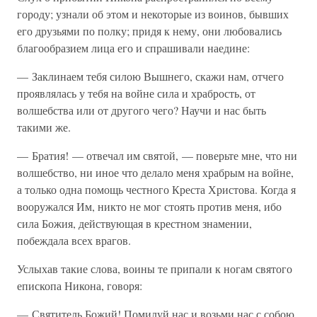
городу; узнали об этом и некоторые из воинов, бывших
его друзьями по полку; придя к нему, они любовались
благообразием лица его и спрашивали наедине:
— Заклинаем тебя силою Вышнего, скажи нам, отчего
проявлялась у тебя на войне сила и храбрость, от
волшебства или от другого чего? Научи и нас быть
такими же.
— Братия! — отвечал им святой, — поверьте мне, что ни
волшебство, ни иное что делало меня храбрым на войне,
а только одна помощь честного Креста Христова. Когда я
вооружался Им, никто не мог стоять против меня, ибо
сила Божия, действующая в крестном знамении,
побеждала всех врагов.
Услыхав такие слова, воины те припали к ногам святого
епископа Никона, говоря:
— Святитель Божий! Помилуй нас и возьми нас с собою,