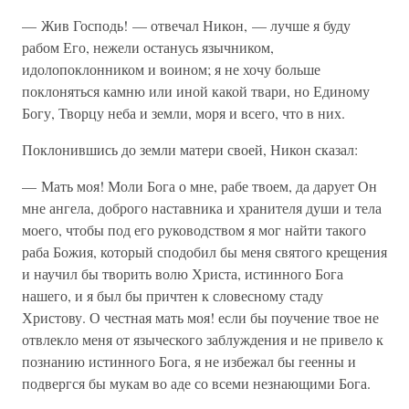
— Жив Господь! — отвечал Никон, — лучше я буду
рабом Его, нежели останусь язычником,
идолопоклонником и воином; я не хочу больше
поклоняться камню или иной какой твари, но Единому
Богу, Творцу неба и земли, моря и всего, что в них.
Поклонившись до земли матери своей, Никон сказал:
— Мать моя! Моли Бога о мне, рабе твоем, да дарует Он
мне ангела, доброго наставника и хранителя души и тела
моего, чтобы под его руководством я мог найти такого
раба Божия, который сподобил бы меня святого крещения
и научил бы творить волю Христа, истинного Бога
нашего, и я был бы причтен к словесному стаду
Христову. О честная мать моя! если бы поучение твое не
отвлекло меня от языческого заблуждения и не привело к
познанию истинного Бога, я не избежал бы геенны и
подвергся бы мукам во аде со всеми незнающими Бога.