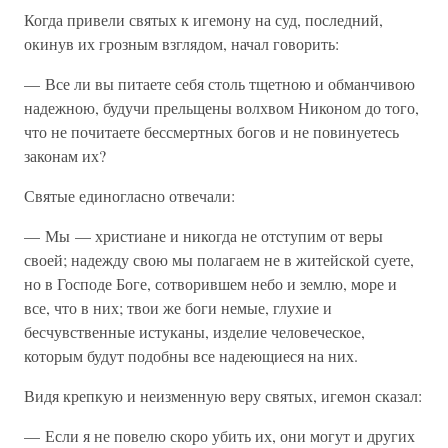
Когда привели святых к игемону на суд, последний,
окинув их грозным взглядом, начал говорить:
— Все ли вы питаете себя столь тщетною и обманчивою
надежною, будучи прельщены волхвом Никоном до того,
что не почитаете бессмертных богов и не повинуетесь
законам их?
Святые единогласно отвечали:
— Мы — христиане и никогда не отступим от веры
своей; надежду свою мы полагаем не в житейской суете,
но в Господе Боге, сотворившем небо и землю, море и
все, что в них; твои же боги немые, глухие и
бесчувственные истуканы, изделие человеческое,
которым будут подобны все надеющиеся на них.
Видя крепкую и неизменную веру святых, игемон сказал:
— Если я не повелю скоро убить их, они могут и других