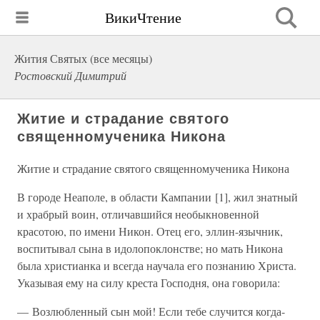
ВикиЧтение
Жития Святых (все месяцы)
Ростовский Димитрий
Житие и страдание святого
священномученика Никона
Житие и страдание святого священномученика Никона
В городе Неаполе, в области Кампании [1], жил знатный
и храбрый воин, отличавшийся необыкновенной
красотою, по имени Никон. Отец его, эллин-язычник,
воспитывал сына в идолопоклонстве; но мать Никона
была христианка и всегда научала его познанию Христа.
Указывая ему на силу креста Господня, она говорила:
— Возлюбленный сын мой! Если тебе случится когда-