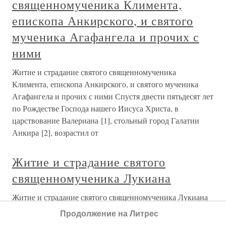
священномученика Климента,
епископа Анкирского, и святого
мученика Агафангела и прочих с
ними
Житие и страдание святого священномученика
Климента, епископа Анкирского, и святого мученика
Агафангела и прочих с ними Спустя двести пятьдесят лет
по Рождестве Господа нашего Иисуса Христа, в
царствование Валериана [1], стольный город Галатии
Анкира [2], возрастил от
Житие и страдание святого
священномученика Лукиана
Житие и страдание святого священномученика Лукиана
Вспоминать победы преславных мучеников над
Продолжение на Литрес
диаволом и слугами его и страдальческие деяния