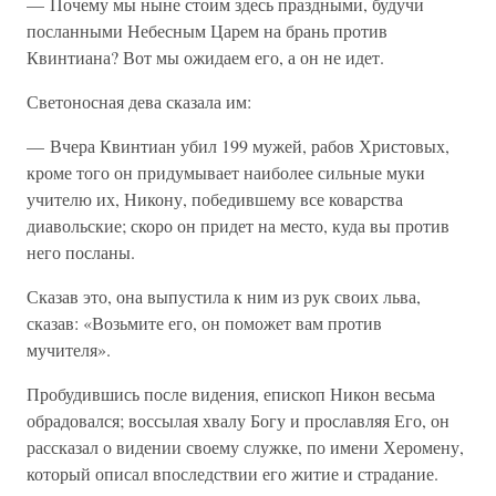
— Почему мы ныне стоим здесь праздными, будучи
посланными Небесным Царем на брань против
Квинтиана? Вот мы ожидаем его, а он не идет.
Светоносная дева сказала им:
— Вчера Квинтиан убил 199 мужей, рабов Христовых,
кроме того он придумывает наиболее сильные муки
учителю их, Никону, победившему все коварства
диавольские; скоро он придет на место, куда вы против
него посланы.
Сказав это, она выпустила к ним из рук своих льва,
сказав: «Возьмите его, он поможет вам против
мучителя».
Пробудившись после видения, епископ Никон весьма
обрадовался; воссылая хвалу Богу и прославляя Его, он
рассказал о видении своему служке, по имени Херомену,
который описал впоследствии его житие и страдание.