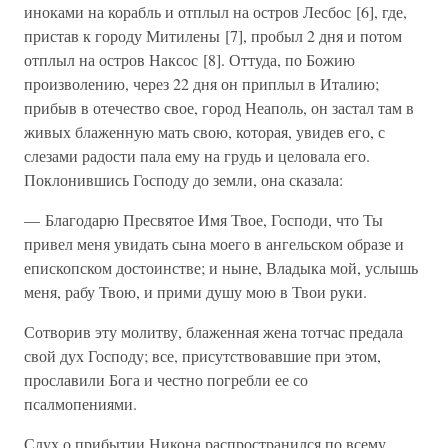
иноками на корабль и отплыл на остров Лесбос [6], где,
пристав к городу Митилены [7], пробыл 2 дня и потом
отплыл на остров Наксос [8]. Оттуда, по Божию
произволению, через 22 дня он приплыл в Италию;
прибыв в отечество свое, город Неаполь, он застал там в
живых блаженную мать свою, которая, увидев его, с
слезами радости пала ему на грудь и целовала его.
Поклонившись Господу до земли, она сказала:
— Благодарю Пресвятое Имя Твое, Господи, что Ты
привел меня увидать сына моего в ангельском образе и
епископском достоинстве; и ныне, Владыка мой, услышь
меня, рабу Твою, и прими душу мою в Твои руки.
Сотворив эту молитву, блаженная жена тотчас предала
свой дух Господу; все, присутствовавшие при этом,
прославили Бога и честно погребли ее со
псалмопениями.
Слух о прибытии Никона распространился по всему