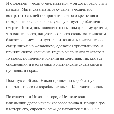
И с словами: «моли о мне, мать моя!» он хотел было уйти
из дому. Мать, схватив за руку сына, умоляла его
возвратиться к ней по принятии святого крещения и
похоронить ее, так как она уже чувствует приближение
смерти. Потом, помолившись о нем, она дала ему денег и,
что важнее всего, напутствовала его своим материнским
благословением и отпустила отыскивать христианского
священника; но желающему сделаться христианином и
принять святое крещение трудно было найти такового в
то время, по причине гонения на христиан, так как все
священники и наставники христианские скрывались в
пустынях и горах.
Покинув свой дом, Никон пришел на корабельную
пристань и, сев на корабль, отплыл в Константинополь.
По отшествии Никона в городе Неаполе воины и
начальники долго искали храброго воина и, придя в дом
к матери его, спросили ее: «Где находится сын?» Она