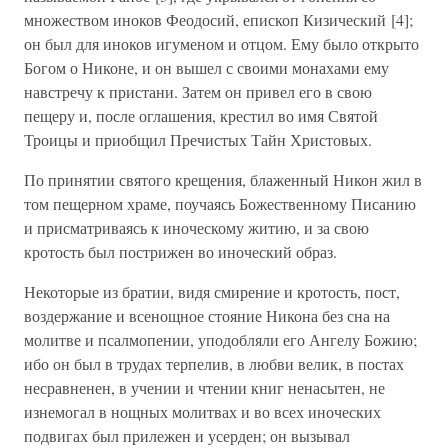
множеством иноков Феодосий, епископ Кизический [4];
он был для иноков игуменом и отцом. Ему было открыто
Богом о Никоне, и он вышел с своими монахами ему
навстречу к пристани. Затем он привел его в свою
пещеру и, после оглашения, крестил во имя Святой
Троицы и приобщил Пречистых Тайн Христовых.
По принятии святого крещения, блаженный Никон жил в
том пещерном храме, поучаясь Божественному Писанию
и присматриваясь к иноческому житию, и за свою
кротость был пострижен во иноческий образ.
Некоторые из братии, видя смирение и кротость, пост,
воздержание и всенощное стояние Никона без сна на
молитве и псалмопении, уподобляли его Ангелу Божию;
ибо он был в трудах терпелив, в любви велик, в постах
несравненен, в учении и чтении книг ненасытен, не
изнемогал в нощных молитвах и во всех иноческих
подвигах был прилежен и усерден; он вызывал