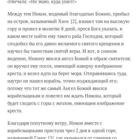
отвечала: «Не знаю, куда ушел!»
Между тем Никон, водимый благодатью Божию, прибыл
на остров, называемый Хиос [2], взошел там на высокую
гору и провел в молитве 8 дней, прося Бога указать, в
каком месте найти ему такого раба Господня, который
сподобил бы его давно желаемого святого крещения и
научил бы таинствам святой веры. И вот, в сонном
видении, Никону явился ангел Божий в образе святителя;
он вручил ему посох, имеющий наверху изображение
креста, и велел идти на берег моря. Отправившись туда,
наутро он нашел корабль, точно поджидающий его;
потому что тот же самый Ангел Божий явился
корабельщикам и повелел им ждать Никона, который
будет сходить с горы с жезлом, имеющим изображение
креста.
Благодаря попутному ветру, Никон вместе с
корабельщиками пристали чрез 2 дня к одной горе,
называемой Ганос [3], где укрывался от гонения со