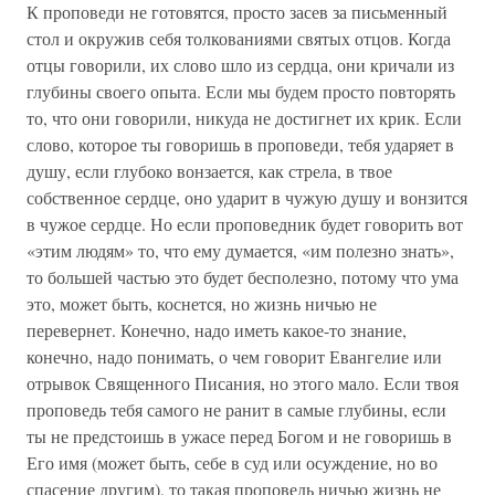
К проповеди не готовятся, просто засев за письменный
стол и окружив себя толкованиями святых отцов. Когда
отцы говорили, их слово шло из сердца, они кричали из
глубины своего опыта. Если мы будем просто повторять
то, что они говорили, никуда не достигнет их крик. Если
слово, которое ты говоришь в проповеди, тебя ударяет в
душу, если глубоко вонзается, как стрела, в твое
собственное сердце, оно ударит в чужую душу и вонзится
в чужое сердце. Но если проповедник будет говорить вот
«этим людям» то, что ему думается, «им полезно знать»,
то большей частью это будет бесполезно, потому что ума
это, может быть, коснется, но жизнь ничью не
перевернет. Конечно, надо иметь какое-то знание,
конечно, надо понимать, о чем говорит Евангелие или
отрывок Священного Писания, но этого мало. Если твоя
проповедь тебя самого не ранит в самые глубины, если
ты не предстоишь в ужасе перед Богом и не говоришь в
Его имя (может быть, себе в суд или осуждение, но во
спасение другим), то такая проповедь ничью жизнь не