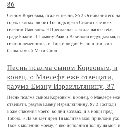
86
Сыном Кореовым, псалом песни, 86 2 Основания его на
горах святых; любит Господь врата Сионя паче всех
селений Иаковлих. 3 Преславная глаголашася о тебе,
граде Божий. 4 Помяну Раав и Вавилона ведущым мя, и
се иноплеменницы, и Тир, и людие Ефиопстии, сии
быша тамо. 5 Мати Сион
Песнь псалма сыном Кореовым, в
конец, о Маелефе еже отвещати,
разума Еману Израильтянину, 87
Песнь псалма сыном Кореовым, в конец, о Маелефе еже
отвещати, разума Еману Израильтянину, 87 2 Господи
Боже спасения моего, во дни воззвах, и в нощи пред
Тобою. 3 Да внидет пред Тя молитва моя: приклони ухо
Твое к молению моему, 4 яко исполнися зол душа моя, и