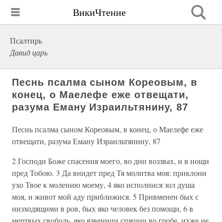
ВикиЧтение
Псалтирь
Давид царь
Песнь псалма сыном Кореовым, в
конец, о Маелефе еже отвещати,
разума Еману Израильтянину, 87
Песнь псалма сыном Кореовым, в конец, о Маелефе еже
отвещати, разума Еману Израильтянину, 87
2 Господи Боже спасения моего, во дни воззвах, и в нощи
пред Тобою. 3 Да внидет пред Тя молитва моя: приклони
ухо Твое к молению моему, 4 яко исполнися зол душа
моя, и живот мой аду приближися. 5 Привменен бых с
низходящими в ров, бых яко человек без помощи, 6 в
мертвых свободь, яко язвеннии спящии во гробе, ихже не