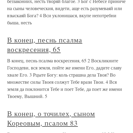
беззакониих, несть творяй благое. 3 Бог с Небесе приниче
на сыны человеческия, видети, аще есть разумеваяй или
взыскаяй Бога? 4 Вси уклонишася, вкупе непотребни
быша, несть
В конец, песнь псалма
воскресения, 65
В конец, песнь псалма воскресения, 65 2 Воскликните
Господеви, вся земля, пойте же имени Его, дадите славу
хвале Его. 3 Рцыте Богу: коль страшна дела Твоя? Во
множестве силы Твоея солжут Тебе врази Твои. 4 Вся
земля да поклонится Тебе и поет Тебе, да поет же имени
Твоему, Вышний. 5
В конец, о точилех, сыном
Кореовым, псалом 83