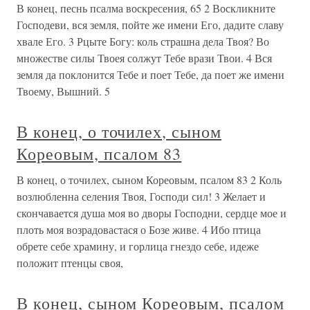
В конец, песнь псалма воскресения, 65 2 Воскликните
Господеви, вся земля, пойте же имени Его, дадите славу
хвале Его. 3 Рцыте Богу: коль страшна дела Твоя? Во
множестве силы Твоея солжут Тебе врази Твои. 4 Вся
земля да поклонится Тебе и поет Тебе, да поет же имени
Твоему, Вышний. 5
В конец, о точилех, сыном
Кореовым, псалом 83
В конец, о точилех, сыном Кореовым, псалом 83 2 Коль
возлюбленна селения Твоя, Господи сил! 3 Желает и
скончавается душа моя во дворы Господни, сердце мое и
плоть моя возрадовастася о Бозе живе. 4 Ибо птица
обрете себе храмину, и горлица гнездо себе, идеже
положит птенцы своя,
В конец, сыном Кореовым, псалом