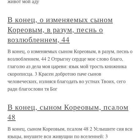
живот мой аду
В конец, о изменяемых сыном
Кореовым, в разум, песнь о
возлюбленнем, 44
В конец, о изменяемых сыном Кореовым, в разум, песнь о
возлюбленнем, 44 2 Отрыгну сердце мое слово благо,
глаголю аз дела моя цареви: язык мой трость книжника
скорописца. 3 Красен добротою паче сынов
человеческих, излияся благодать во устнах Твоих, сего
ради благослови тя Бог
В конец, сыном Кореовым, псалом
48
В конец, сыном Кореовым, псалом 48 2 Услышите сия вси
языцы, внушите вси живущии по вселенней: 3