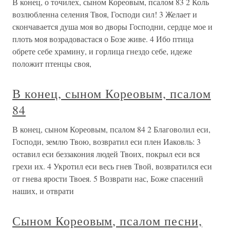
В конец, о точилех, сыном Кореовым, псалом 83 2 Коль
возлюбленна селения Твоя, Господи сил! 3 Желает и
скончавается душа моя во дворы Господни, сердце мое и
плоть моя возрадовастася о Бозе живе. 4 Ибо птица
обрете себе храмину, и горлица гнездо себе, идеже
положит птенцы своя,
В конец, сыном Кореовым, псалом
84
В конец, сыном Кореовым, псалом 84 2 Благоволил еси,
Господи, землю Твою, возвратил еси плен Иаковль: 3
оставил еси беззакония людей Твоих, покрыл еси вся
грехи их. 4 Укротил еси весь гнев Твой, возвратился еси
от гнева ярости Твоея. 5 Возврати нас, Боже спасений
наших, и отврати
Сыном Кореовым, псалом песни,