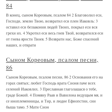
84
В конец, сыном Кореовым, псалом 84 2 Благоволил еси,
Господи, землю Твою, возвратил еси плен Иаковль: 3
оставил еси беззакония людей Твоих, покрыл еси вся
грехи их. 4 Укротил еси весь гнев Твой, возвратился еси
от гнева ярости Твоея. 5 Возврати нас, Боже спасений
наших, и отврати
Сыном Кореовым, псалом песни,
86
Сыном Кореовым, псалом песни, 86 2 Основания его на
горах святых; любит Господь врата Сионя паче всех
селений Иаковлих. 3 Преславная глаголашася о тебе,
граде Божий. 4 Помяну Раав и Вавилона ведущым мя, и
се иноплеменницы, и Тир, и людие Ефиопстии, сии
быша тамо. 5 Мати Сион