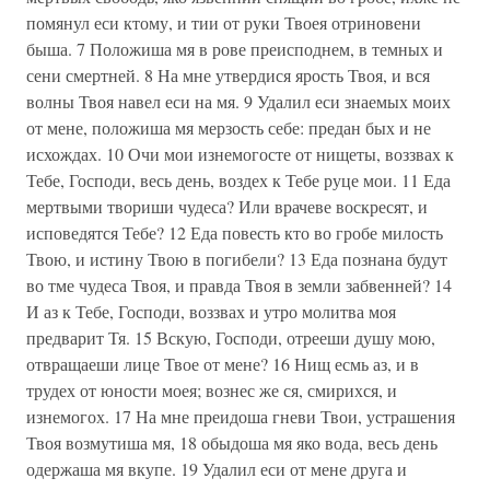
помянул еси ктому, и тии от руки Твоея отриновени
быша. 7 Положиша мя в рове преисподнем, в темных и
сени смертней. 8 На мне утвердися ярость Твоя, и вся
волны Твоя навел еси на мя. 9 Удалил еси знаемых моих
от мене, положиша мя мерзость себе: предан бых и не
исхождах. 10 Очи мои изнемогосте от нищеты, воззвах к
Тебе, Господи, весь день, воздех к Тебе руце мои. 11 Еда
мертвыми твориши чудеса? Или врачеве воскресят, и
исповедятся Тебе? 12 Еда повесть кто во гробе милость
Твою, и истину Твою в погибели? 13 Еда познана будут
во тме чудеса Твоя, и правда Твоя в земли забвенней? 14
И аз к Тебе, Господи, воззвах и утро молитва моя
предварит Тя. 15 Вскую, Господи, отрееши душу мою,
отвращаеши лице Твое от мене? 16 Нищ есмь аз, и в
трудех от юности моея; вознес же ся, смирихся, и
изнемогох. 17 На мне преидоша гневи Твои, устрашения
Твоя возмутиша мя, 18 обыдоша мя яко вода, весь день
одержаша мя вкупе. 19 Удалил еси от мене друга и