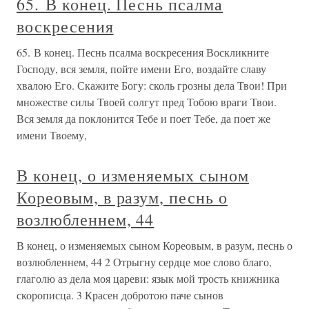
65. В конец. Песнь псалма
воскресения
65. В конец. Песнь псалма воскресения Воскликните
Господу, вся земля, пойте имени Его, воздайте славу
хвалою Его. Скажите Богу: сколь грозны дела Твои! При
множестве силы Твоей солгут пред Тобою враги Твои.
Вся земля да поклонится Тебе и поет Тебе, да поет же
имени Твоему,
В конец, о изменяемых сыном
Кореовым, в разум, песнь о
возлюбленнем, 44
В конец, о изменяемых сыном Кореовым, в разум, песнь о
возлюбленнем, 44 2 Отрыгну сердце мое слово благо,
глаголю аз дела моя цареви: язык мой трость книжника
скорописца. 3 Красен добротою паче сынов