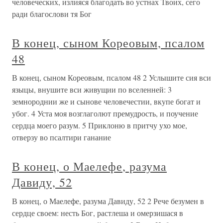
человеческих, излияся благодать во устнах Твоих, сего
ради благослови тя Бог
В конец, сыном Кореовым, псалом
48
В конец, сыном Кореовым, псалом 48 2 Услышите сия вси
языцы, внушите вси живущии по вселенней: 3
земнороднии же и сынове человечестии, вкупе богат и
убог. 4 Уста моя возглаголют премудрость, и поучение
сердца моего разум. 5 Приклоню в притчу ухо мое,
отверзу во псалтири ганание
В конец, о Маелефе, разума
Давиду, 52
В конец, о Маелефе, разума Давиду, 52 2 Рече безумен в
сердце своем: несть Бог, растлеша и омерзишася в