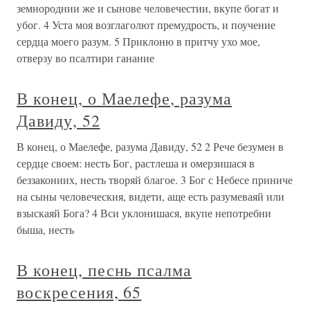
земнороднии же и сынове человечестии, вкупе богат и
убог. 4 Уста моя возглаголют премудрость, и поучение
сердца моего разум. 5 Приклоню в притчу ухо мое,
отверзу во псалтири ганание
В конец, о Маелефе, разума
Давиду, 52
В конец, о Маелефе, разума Давиду, 52 2 Рече безумен в
сердце своем: несть Бог, растлеша и омерзишася в
беззакониих, несть творяй благое. 3 Бог с Небесе приниче
на сыны человеческия, видети, аще есть разумеваяй или
взыскаяй Бога? 4 Вси уклонишася, вкупе непотребни
быша, несть
В конец, песнь псалма
воскресения, 65