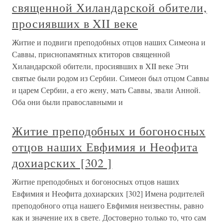
священной Хиландарской обители,
просиявших в XII веке
Житие и подвиги преподобных отцов наших Симеона и
Саввы, приснопамятных ктиторов священной
Хиландарской обители, просиявших в XII веке Эти
святые были родом из Сербии. Симеон был отцом Саввы
и царем Сербии, а его жену, мать Саввы, звали Анной.
Оба они были православными и
Житие преподобных и богоносных
отцов наших Евфимия и Неофита
дохиарских [302 ]
Житие преподобных и богоносных отцов наших
Евфимия и Неофита дохиарских [302] Имена родителей
преподобного отца нашего Евфимия неизвестны, равно
как и значение их в свете. Достоверно только то, что сам