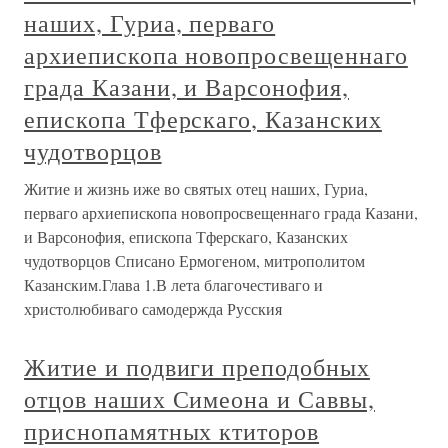
наших, Гуриа, перваго
архиепископа новопросвещеннаго
града Казани, и Варсонофия,
епископа Тферскаго, Казанских
чудотворцов
Житие и жизнь иже во святых отец наших, Гуриа,
перваго архиепископа новопросвещеннаго града Казани,
и Варсонофия, епископа Тферскаго, Казанских
чудотворцов Списано Ермогеном, митрополитом
Казанским.Глава 1.В лета благочестиваго и
христолюбиваго самодержда Русския
Житие и подвиги преподобных
отцов наших Симеона и Саввы,
приснопамятных ктиторов