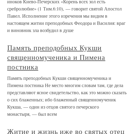
иноков Киево-Печерских «Корень всех зол есть
сребролюбие» (1 Тим.6:10), — говорит святой Апостол
Павел. Исполнение этого изречения мы видим в
настоящем житии преподобных Феодора и Василия: враг
и виновник зла возбудил в душе
Память преподобных Кукши
священномученика и Пимена
постника
Память преподобных Кукши священномученика и
Пимена постника Не место многим словам там, где дела
представляют ясное свидетельство, как это можно сказать
о сих блаженных; ибо блаженный священномученик
Кукша, — один из отцов святого печерского
монастыря, — был всем
Житие и жизнь иже во святых отец