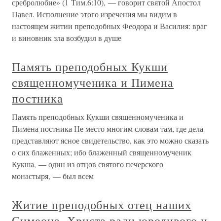
сребролюбие» (1 Тим.6:10), — говорит святой Апостол
Павел. Исполнение этого изречения мы видим в
настоящем житии преподобных Феодора и Василия: враг
и виновник зла возбудил в душе
Память преподобных Кукши
священномученика и Пимена
постника
Память преподобных Кукши священномученика и
Пимена постника Не место многим словам там, где дела
представляют ясное свидетельство, как это можно сказать
о сих блаженных; ибо блаженный священномученик
Кукша, — один из отцов святого печерского
монастыря, — был всем
Житие преподобных отец наших
Симеона, Христа ради юродивого и