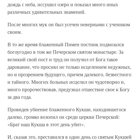
дождь с неба, иссушил озеро и показал много иных
различных удивительных знамений.
После многих мук он был усечен неверными с учеником
своим.
В то же время блаженный Пимен постник подвизался
богоугодно в том же Печерском святом монастыре. За
великий свой пост и труд он получил от Бога такое
дарование, что просиял не только исцелением недужных,
но и прозрением будущего, причем далекого, безвестного
и тайного. Многих больных исцелил он чудотворно и,
много пророчествовав, предузнал отшествие свое к Богу
за два года.
Провидев убиение блаженного Кукши, находившегося
далеко, громко возопил он среди церкви Печерской:
«Брат наш Кукша в этот день убит».
И, сказав это, преставился в один день со святым Кукшей