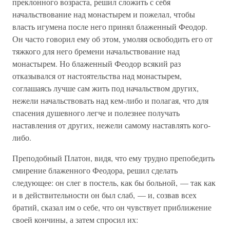
преклонного возраста, решил сложить с себя
начальствование над монастырем и пожелал, чтобы
власть игумена после него принял блаженный Феодор.
Он часто говорил ему об этом, умоляя освободить его от
тяжкого для него бремени начальствование над
монастырем. Но блаженный Феодор всякий раз
отказывался от настоятельства над монастырем,
соглашаясь лучше сам жить под начальством других,
нежели начальствовать над кем-либо и полагая, что для
спасения душевного легче и полезнее получать
наставления от других, нежели самому наставлять кого-
либо.
Преподобный Платон, видя, что ему трудно препобедить
смирение блаженного Феодора, решил сделать
следующее: он слег в постель, как бы больной, — так как
и в действительности он был слаб, — и, созвав всех
братий, сказал им о себе, что он чувствует приближение
своей кончины, а затем спросил их: