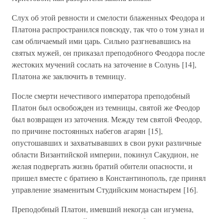
Слух об этой ревности и смелости блаженных Феодора и
Платона распространился повсюду, так что о том узнал и
сам обличаемый ими царь. Сильно разгневавшись на
святых мужей, он приказал преподобного Феодора после
жестоких мучений сослать на заточение в Солунь [14],
Платона же заключить в темницу.
После смерти нечестивого императора преподобный
Платон был освобожден из темницы, святой же Феодор
был возвращен из заточения. Между тем святой Феодор,
по причине постоянных набегов агарян [15],
опустошавших и захватывавших в свои руки различные
области Византийской империи, покинул Сакудион, не
желая подвергать жизнь братий обители опасности, и
пришел вместе с братиею в Константинополь, где принял
управление знаменитым Студийским монастырем [16].
Преподобный Платон, имевший некогда сан игумена,