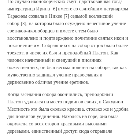
По случаю иконоборческих смут, царствовавшая тогда
императрица Ирина [6] вместе со святейшим патриархом
Тарасием созвала в Никее [7] седьмой вселенский
собор [8], на котором было осуждено нечестивое учение
еретиков-иконоборцев и вместе с тем было
восстановлено и подтверждено почитание святых икон и
поклонение им. Собравшихся на собор отцов было более
трехсот; в числе их был и преподобный Платон. Как
человек начитанный и сведущий в писаниях
божественных, он был весьма полезен на соборе, так как
мужественно защищал учение православия и
дерзновенно обличал учение еретиков.
Когда заседания собора окончились, преподобный
Платон удалился на место подвигов своих, в Сакудион.
Местность эта была сколько красива, столько же и удобна
для подвигов уединения. Находясь на горе, она была
окружена со всех сторон красивыми высокими
деревьями, единственный доступ сюда открывала