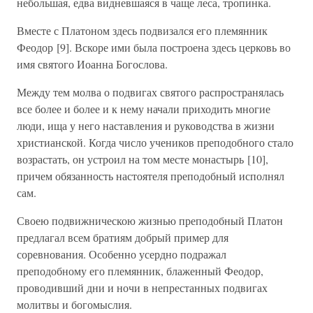
небольшая, едва видневшаяся в чаще леса, тропинка.
Вместе с Платоном здесь подвизался его племянник
Феодор [9]. Вскоре ими была построена здесь церковь во
имя святого Иоанна Богослова.
Между тем молва о подвигах святого распространялась
все более и более и к нему начали приходить многие
люди, ища у него наставления и руководства в жизни
христианской. Когда число учеников преподобного стало
возрастать, он устроил на том месте монастырь [10],
причем обязанность настоятеля преподобный исполнял
сам.
Своею подвижническою жизнью преподобный Платон
предлагал всем братиям добрый пример для
соревнования. Особенно усердно подражал
преподобному его племянник, блаженный Феодор,
проводивший дни и ночи в непрестанных подвигах
молитвы и богомыслия.