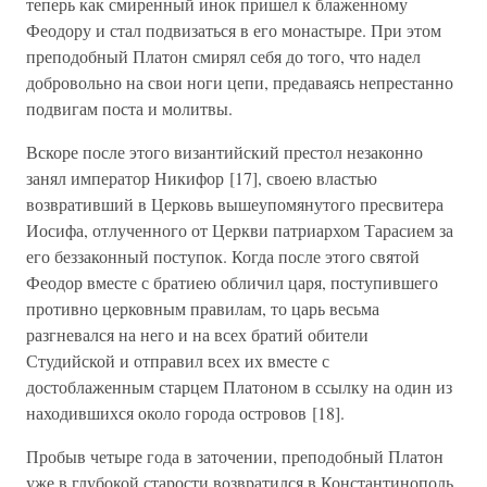
теперь как смиренный инок пришел к блаженному
Феодору и стал подвизаться в его монастыре. При этом
преподобный Платон смирял себя до того, что надел
добровольно на свои ноги цепи, предаваясь непрестанно
подвигам поста и молитвы.
Вскоре после этого византийский престол незаконно
занял император Никифор [17], своею властью
возвративший в Церковь вышеупомянутого пресвитера
Иосифа, отлученного от Церкви патриархом Тарасием за
его беззаконный поступок. Когда после этого святой
Феодор вместе с братиею обличил царя, поступившего
противно церковным правилам, то царь весьма
разгневался на него и на всех братий обители
Студийской и отправил всех их вместе с
достоблаженным старцем Платоном в ссылку на один из
находившихся около города островов [18].
Пробыв четыре года в заточении, преподобный Платон
уже в глубокой старости возвратился в Константинополь,