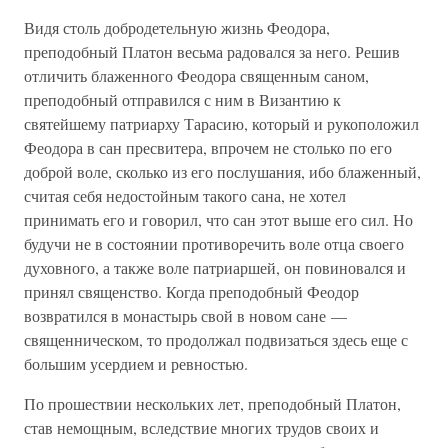
Видя столь добродетельную жизнь Феодора,
преподобный Платон весьма радовался за него. Решив
отличить блаженного Феодора священным саном,
преподобный отправился с ним в Византию к
святейшему патриарху Тарасию, который и рукоположил
Феодора в сан пресвитера, впрочем не столько по его
доброй воле, сколько из его послушания, ибо блаженный,
считая себя недостойным такого сана, не хотел
принимать его и говорил, что сан этот выше его сил. Но
будучи не в состоянии противоречить воле отца своего
духовного, а также воле патриаршей, он повиновался и
принял священство. Когда преподобный Феодор
возвратился в монастырь свой в новом сане —
священническом, то продолжал подвизаться здесь еще с
большим усердием и ревностью.
По прошествии нескольких лет, преподобный Платон,
став немощным, вследствие многих трудов своих и