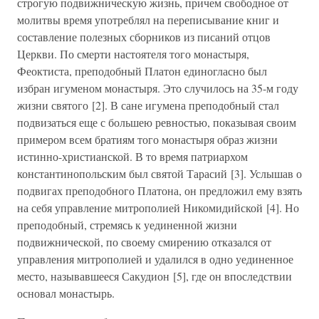
строгую подвижническую жизнь, причем свободное от
молитвы время употреблял на переписывание книг и
составление полезных сборников из писаний отцов
Церкви. По смерти настоятеля того монастыря,
Феоктиста, преподобный Платон единогласно был
избран игуменом монастыря. Это случилось на 35-м году
жизни святого [2]. В сане игумена преподобный стал
подвизаться еще с большею ревностью, показывая своим
примером всем братиям того монастыря образ жизни
истинно-христианской. В то время патриархом
константинопольским был святой Тарасий [3]. Услышав о
подвигах преподобного Платона, он предложил ему взять
на себя управление митрополией Никомидийской [4]. Но
преподобный, стремясь к уединенной жизни
подвижнической, по своему смирению отказался от
управления митрополией и удалился в одно уединенное
место, называвшееся Сакудион [5], где он впоследствии
основал монастырь.