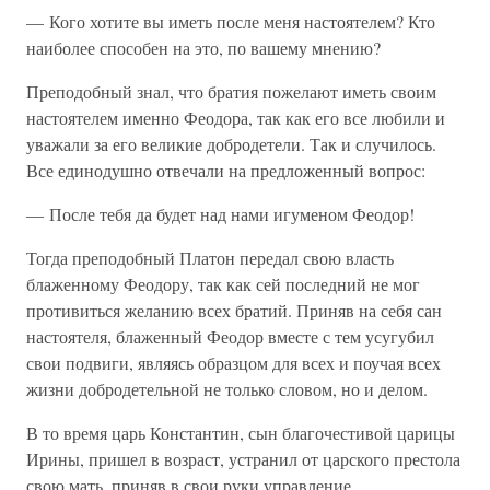
— Кого хотите вы иметь после меня настоятелем? Кто
наиболее способен на это, по вашему мнению?
Преподобный знал, что братия пожелают иметь своим
настоятелем именно Феодора, так как его все любили и
уважали за его великие добродетели. Так и случилось.
Все единодушно отвечали на предложенный вопрос:
— После тебя да будет над нами игуменом Феодор!
Тогда преподобный Платон передал свою власть
блаженному Феодору, так как сей последний не мог
противиться желанию всех братий. Приняв на себя сан
настоятеля, блаженный Феодор вместе с тем усугубил
свои подвиги, являясь образцом для всех и поучая всех
жизни добродетельной не только словом, но и делом.
В то время царь Константин, сын благочестивой царицы
Ирины, пришел в возраст, устранил от царского престола
свою мать, приняв в свои руки управление