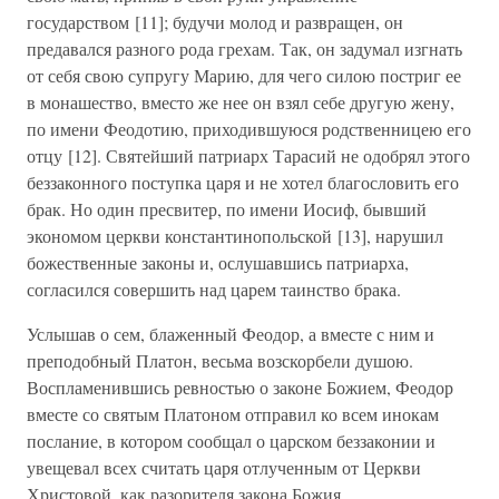
государством [11]; будучи молод и развращен, он
предавался разного рода грехам. Так, он задумал изгнать
от себя свою супругу Марию, для чего силою постриг ее
в монашество, вместо же нее он взял себе другую жену,
по имени Феодотию, приходившуюся родственницею его
отцу [12]. Святейший патриарх Тарасий не одобрял этого
беззаконного поступка царя и не хотел благословить его
брак. Но один пресвитер, по имени Иосиф, бывший
экономом церкви константинопольской [13], нарушил
божественные законы и, ослушавшись патриарха,
согласился совершить над царем таинство брака.
Услышав о сем, блаженный Феодор, а вместе с ним и
преподобный Платон, весьма возскорбели душою.
Воспламенившись ревностью о законе Божием, Феодор
вместе со святым Платоном отправил ко всем инокам
послание, в котором сообщал о царском беззаконии и
увещевал всех считать царя отлученным от Церкви
Христовой, как разорителя закона Божия.