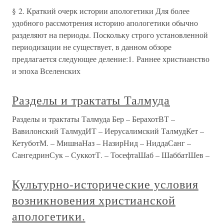
§ 2. Краткий очерк истории апологетики Для более
удобного рассмотрения историю апологетики обычно
разделяют на периоды. Поскольку строго установленной
периодизации не существует, в данном обзоре
предлагается следующее деление:1. Раннее христианство
и эпоха Вселенских
Разделы и трактаты Талмуда
Разделы и трактаты Талмуда Бер – БерахотВТ –
Вавилонский ТалмудИТ – Иерусалимский ТалмудКет –
КетуботМ. – МишнаНаз – НазирНид – НиддаСанг –
СангедринСук – СуккотТ. – ТосефтаШаб – ШаббатШев –
Культурно-исторические условия
возникновения христианской
апологетики.