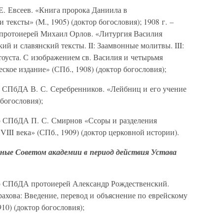
Е. Евсеев. «Книга пророка Даниила в
 тексты» (М., 1905) (доктор богословия); 1908 г. –
протоиерей Михаил Орлов. «Литургия Василия
кий и славянский тексты. II: Заамвонные молитвы. III:
оуста. С изображением св. Василия и четырьмя
ское издание» (СПб., 1908) (доктор богословия);
ра СПбДА В. С. Серебренников. «Лейбниц и его учение
 богословия);
ор СПбДА П. С. Смирнов «Ссоры и разделения
VIII века» (СПб., 1909) (доктор церковной истории).
ные Советом академии в период действия Устава
ор СПбДА протоиерей Александр Рождественский.
ахова: Введение, перевод и объяснение по еврейскому
10) (доктор богословия);