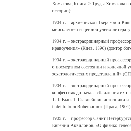
Хомякова; Книга 2: Труды Хомякова в 
истории);
1904 г. – архиепископ Тверской и Ка
многолетней и ценной учено-литератур
1904 г. – экстраординарный профессо
нравоучения» (Киев, 1896) (доктор бог
1904 г. – экстраординарный профессо
о посмертном состоянии и конечной уч
эсхатологических представлений» (СПб.
1904 г. – экстраординарный профессо
конфессиях до начала сближения их с 
Т. I. Вып. 1: Главнейшие источники и
fi dei fratrum Bohemorum» (Прага, 1904
1905 г. – профессор Санкт-Петербург
Евгений Аквилонов. «О физико-телеоло