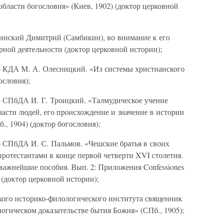
области богословия» (Киев, 1902) (доктор церковной
шинский Димитрий (Самбикин), во внимание к его
ной деятельности (доктор церковной истории);
р КДА М. А. Олесницкий. «Из системы христианского
ословия);
р СПбДА И. Г. Троицкий. «Талмудическое учение
асти людей, его происхождение и значение в истории
, 1904) (доктор богословия);
р СПбДА И. С. Пальмов. «Чешские братья в своих
протестантами в конце первой четверти XVI столетия.
 важнейшие пособия. Вып. 2: Приложения Confessiones
) (доктор церковной истории);
ского историко-филологического института священник
гическом доказательстве бытия Божия» (СПб., 1905);