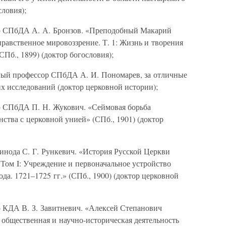
словия);
ор СПбДА А. А. Бронзов. «Преподобный Макарий
равственное мировоззрение. Т. 1: Жизнь и творения
Пб., 1899) (доктор богословия);
рный профессор СПбДА А. И. Пономарев, за отличные
х исследований (доктор церковной истории);
р СПбДА П. Н. Жукович. «Сеймовая борьба
нства с церковной унией» (СПб., 1901) (доктор
Синода С. Г. Рункевич. «История Русской Церкви
Том I: Учреждение и первоначальное устройство
а. 1721–1725 гг.» (СПб., 1900) (доктор церковной
р КДА В. З. Завитневич. «Алексей Степанович
, общественная и научно-историческая деятельность