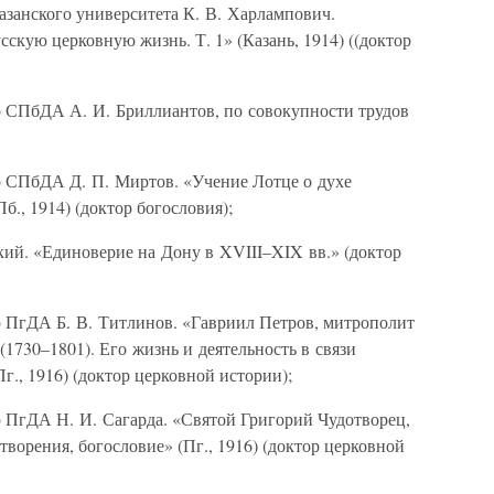
азанского университета К. В. Харлампович.
скую церковную жизнь. Т. 1» (Казань, 1914) ((доктор
р СПбДА А. И. Бриллиантов, по совокупности трудов
р СПбДА Д. П. Миртов. «Учение Лотце о духе
., 1914) (доктор богословия);
кий. «Единоверие на Дону в XVIII–XIX вв.» (доктор
р ПгДА Б. В. Титлинов. «Гавриил Петров, митрополит
1730–1801). Его жизнь и деятельность в связи
г., 1916) (доктор церковной истории);
р ПгДА Н. И. Сагарда. «Святой Григорий Чудотворец,
творения, богословие» (Пг., 1916) (доктор церковной