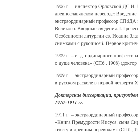
1906 г. – инспектор Орловской ДС И. 
древнеславянском переводе: Введение и
экстраординарный профессор СПбДА 
Великого: Вводные сведения. I: Гречес
Особенности литургии св. Иоанна Злат
снимками с рукописей. Первое критиче
1909 г. – и. д. ординарного профессо
о душе человека» (СПб., 1908) (доктор
1909 г. – экстраординарный професс
в русском расколе в первой четверти X
Докторские диссертации, присужден
1910–1911 гг.
1911 г. – экстраординарный професс
«Книга Премудрости Иисуса, сына Сир
тексту и древним переводам» (СПб., 19