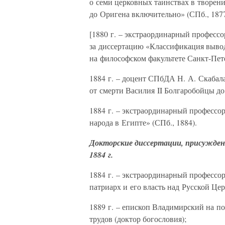
о семи церковных таинствах в творен
до Оригена включительно» (СПб., 1877
[1880 г. – экстраординарный профес
за диссертацию «Классификация выво
на философском факультете Санкт-Пете
1884 г. – доцент СПбДА Н. А. Скабала
от смерти Василия II Болгаробойцы до
1884 г. – экстраординарный профессо
народа в Египте» (СПб., 1884).
Докторские диссертации, присужден
1884 г.
1884 г. – экстраординарный профессо
патриарх и его власть над Русской Цер
1889 г. – епископ Владимирский на по
трудов (доктор богословия);