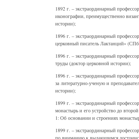
1892 г. – экстраординарный профессо
иконографии, преимущественно визант
истории);
1896 г. – экстраординарный профессо
церковный писатель Лактанций» (СПб.,
1896 г. – экстраординарный профессо
труды (доктор церковной истории);
1896 г. – экстраординарный професс
за литературно-ученую и преподавате
истории);
1899 г. – экстраординарный професс
монастырь и его устройство до второй
1: Об основании и строениях монастыр
1899 г. – экстраординарный професс
по вниманию к выдающимся достоинств