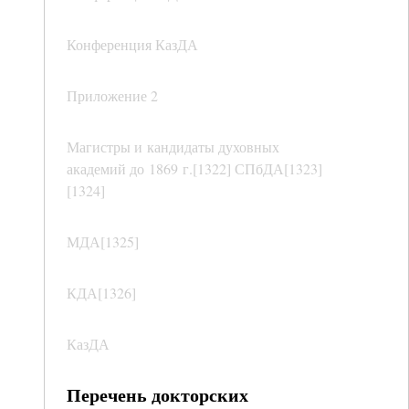
Конференция КазДА
Приложение 2
Магистры и кандидаты духовных
академий до 1869 г.[1322] СПбДА[1323]
[1324]
МДА[1325]
КДА[1326]
КазДА
Перечень докторских