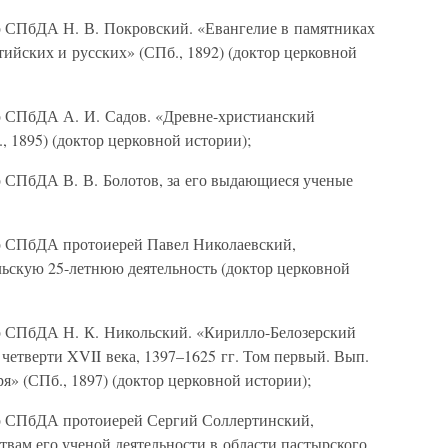
р СПбДА Н. В. Покровский. «Евангелие в памятниках
ийских и русских» (СПб., 1892) (доктор церковной
р СПбДА А. И. Садов. «Древне-христианский
 1895) (доктор церковной истории);
р СПбДА В. В. Болотов, за его выдающиеся ученые
ор СПбДА протоиерей Павел Николаевский,
льскую 25-летнюю деятельность (доктор церковной
ор СПбДА Н. К. Никольский. «Кирилло-Белозерский
 четверти XVII века, 1397–1625 гг. Том первый. Вып.
я» (СПб., 1897) (доктор церковной истории);
ор СПбДА протоиерей Сергий Соллертинский,
ам его ученой деятельности в области пастырского