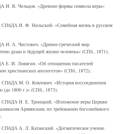
ДА И. В. Чельцов. «Древние формы символа веры»
р СПбДА И. Ф. Нильский. «Семейная жизнь в русском
А И. А. Чистович. «Древне-греческий мир
ртию души и будущей жизни человека» (СПб., 1871);
ДА Е. И. Ловягин. «Об отношении писателей
ию христианских апологетов» (СПб., 1872);
р СПбДА М. О. Коялович. «История воссоединения
 (до 1800 г.)» (СПб., 1873);
ор СПбДА И. Е. Троицкий. «Изложение веры Церкви
аталикосом Армянским, по требованию боголюбивого
;
р СПбДА А. Л. Катанский. «Догматическое учение