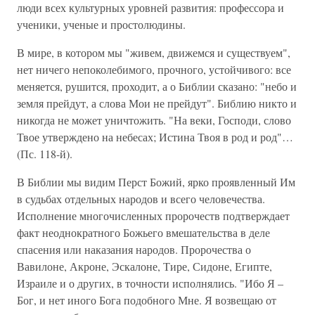
люди всех культурных уровней развития: профессора и
ученики, ученые и простолюдины.
В мире, в котором мы "живем, движемся и существуем",
нет ничего непоколебимого, прочного, устойчивого: все
меняется, рушится, проходит, а о Библии сказано: "небо и
земля прейдут, а слова Мои не прейдут". Библию никто и
никогда не может уничтожить. "На веки, Господи, слово
Твое утверждено на небесах; Истина Твоя в род и род"…
(Пс. 118-й).
В Библии мы видим Перст Божий, ярко проявленный Им
в судьбах отдельных народов и всего человечества.
Исполнение многочисленных пророчеств подтверждает
факт неоднократного Божьего вмешательства в деле
спасения или наказания народов. Пророчества о
Вавилоне, Акроне, Эскалоне, Тире, Сидоне, Египте,
Израиле и о других, в точности исполнялись. "Ибо Я –
Бог, и нет иного Бога подобного Мне. Я возвещаю от