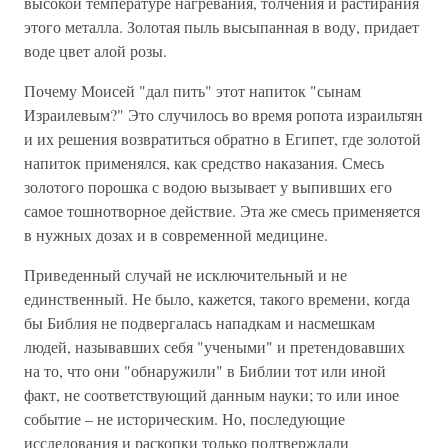
высокой температуре нагревания, толчения и растирания
этого металла. Золотая пыль высыпанная в воду, придает
воде цвет алой розы.
Почему Моисей "дал пить" этот напиток "сынам
Израилевым?" Это случилось во время ропота израильтян
и их решения возвратиться обратно в Египет, где золотой
напиток применялся, как средство наказания. Смесь
золотого порошка с водою вызывает у выпивших его
самое тошнотворное действие. Эта же смесь применяется
в нужных дозах и в современной медицине.
Приведенный случай не исключительный и не
единственный. Не было, кажется, такого времени, когда
бы Библия не подвергалась нападкам и насмешкам
людей, называвших себя "учеными" и претендовавших
на то, что они "обнаружили" в Библии тот или иной
факт, не соответствующий данным науки; то или иное
событие – не историческим. Но, последующие
исследования и раскопки только подтверждали