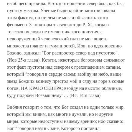
из общего правила. В этом отношении север был, как бы,
пустым местом. Ученые были крайне заинтригованы
этим фактом, но ни чем не могли объяснить этого
феномена. За полторы тысячи лет до Р. X., когда о
телескопах люди не имели никакого понятия, а
невооруженный человеческий глаз не мог видеть
множества планет и туманностей, Иов, по вдохновению
Божию, записал: "Бог распростер север над пустотою".
(Иов 25-я глава). Кстати, некоторые богословы связывают
этот факт пустоты над севером с грехопадением сатаны,
который "говорил в сердце своем: взойду на небо, выше
звезд Божиих вознесу престол мой и сяду на горе в сонме
богов, НА КРАЮ СЕВЕРА; взойду на высоты облачные,
буду подобен Всевышнему"… (Ис. 14-я глава).
Библия говорит о том, что Бог создал не один только мир,
который мы видим, как многие думали, но и другие
миры, которые недоступны нашему зрению; ибо сказано:
Бог "говорил нам в Сыне, Которого поставил