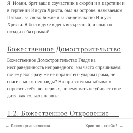
Я, Иоанн, брат ваш и соучастник в скорби и в царствии и
в терпении Иисуса Христа, был на острове, называемом
Патмос, за слово Божие и за свидетельство Иисуса
Христа. Я был в духе в день воскресный, и слышал
позади себя громкий
Божественное Домостроительство
Божественное Домостроительство Глядя на
несправедливость неправедного, мы часто спрашиваем:
почему Бог сразу же не поразит его ударом грома, не
спасет нас от неправды? Но при этом мы забываем
спросить себя: во–первых, почему мать не убивает свое
дитя, как только впервые
1.2. Божественное Откровение —
принцип единства Священного
←
→
Бессмертие человека
Христос – кто Он?
Предания