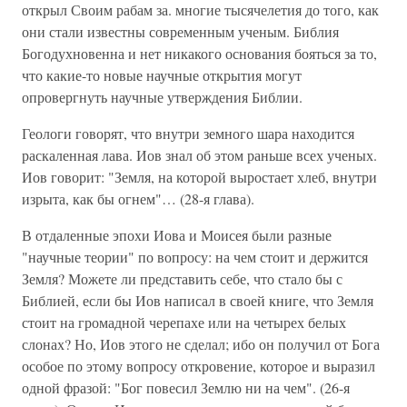
открыл Своим рабам за. многие тысячелетия до того, как
они стали известны современным ученым. Библия
Богодухновенна и нет никакого основания бояться за то,
что какие-то новые научные открытия могут
опровергнуть научные утверждения Библии.
Геологи говорят, что внутри земного шара находится
раскаленная лава. Иов знал об этом раньше всех ученых.
Иов говорит: "Земля, на которой выростает хлеб, внутри
изрыта, как бы огнем"… (28-я глава).
В отдаленные эпохи Иова и Моисея были разные
"научные теории" по вопросу: на чем стоит и держится
Земля? Можете ли представить себе, что стало бы с
Библией, если бы Иов написал в своей книге, что Земля
стоит на громадной черепахе или на четырех белых
слонах? Но, Иов этого не сделал; ибо он получил от Бога
особое по этому вопросу откровение, которое и выразил
одной фразой: "Бог повесил Землю ни на чем". (26-я