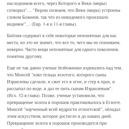
наследником всего, через Которого и Веки (миры)
сотворил"… "Верою познаем, что Веки (миры) устроены
словом Божиим, так что из невидимого произошло
видимое"… (Евр. 1-я и 11-я главы).
Библия содержит в себе некоторые непонятные для нас
места, но это не значит, что все то, чего мы не понимаем,
неверно. Часто вещи непонятные для одного поколения,
понятны другому.
Еще не так давно ученые безбожники издевались над тем,
что Моисей "взял тельца золотого, которого сыны
Израилевы сделали, и сжег его в огне, и стер в прах, и
рассыпал по воде, и дал ее пить сынам Израилевым".
(Исх. 32-я глава). Позже, ученые установили, что
превращение золота в порошок практиковалось в Египте.
Моисей "наученный всей мудрости египетской", обладал
этим искусством, которое достигло и до наших дней.
Превращение золота в порошок производится при