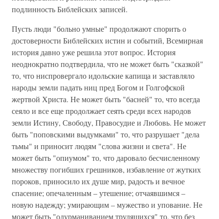
подлинность Библейских записей.
Пусть люди "больно умные" продолжают спорить о
достоверности Библейских истин и событий, Всемирная
история давно уже решила этот вопрос. История
неоднократно подтвердила, что не может быть "сказкой"
то, что ниспровергало идольские капища и заставляло
народы земли падать ниц пред Богом и Голгофской
жертвой Христа. Не может быть "басней" то, что всегда
сеяло и все еще продолжает сеять среди всех народов
земли Истину, Свободу, Правосудие и Любовь. Не может
быть "поповскими выдумками" то, что разрушает "дела
тьмы" и приносит людям "слова жизни и света". Не
может быть "опиумом" то, что даровало бесчисленному
множеству погибших грешников, избавление от жутких
пороков, приносило их душе мир, радость и вечное
спасение; опечаленным – утешение; отчаявшимся –
новую надежду; умирающим – мужество и упование. Не
может быть "одурманиванием трудящихся" то, что без