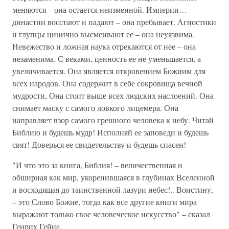
меняются – она остается неизменной. Империи…
династии восстают и падают – она пребывает. Агностики
и глупцы цинично высмеивают ее – она неуязвима.
Невежество и ложная наука отрекаются от нее – она
незаменима. С веками, ценность ее не уменьшается, а
увеличивается. Она является откровением Божиим для
всех народов. Она содержит в себе сокровища вечной
мудрости, Она стоит выше всех людских наслоений. Она
снимает маску с самого ловкого лицемера. Она
направляет взор самого грешного человека к небу. Читай
Библию и будешь мудр! Исполняй ее заповеди и будешь
свят! Доверься ее свидетельству и будешь спасен!
"И что это за книга, Библия! – величественная и
обширная как мир, укоренившаяся в глубинах Вселенной
и восходящая до таинственной лазури небес!.. Воистину,
– это Слово Божие, тогда как все другие книги мира
выражают только свое человеческое искусство" – сказал
Генрих Гейне.