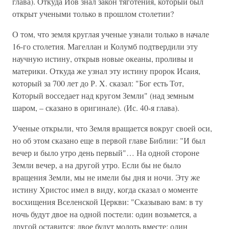
глава). Откуда Иов знал закон тяготения, который был
открыт учеными только в прошлом столетии?
О том, что земля круглая ученые узнали только в начале
16-го столетия. Магеллан и Колумб подтвердили эту
научную истину, открыв новые океаны, проливы и
материки. Откуда же узнал эту истину пророк Исаия,
который за 700 лет до Р. X. сказал: "Бог есть Тот,
Который восседает над кругом Земли" (над земным
шаром, – сказано в оригинале). (Ис. 40-я глава).
Ученые открыли, что Земля вращается вокруг своей оси,
но об этом сказано еще в первой главе Библии: "И был
вечер и было утро день первый"… На одной стороне
Земли вечер, а на другой утро. Если бы не было
вращения Земли, мы не имели бы дня и ночи. Эту же
истину Христос имел в виду, когда сказал о моменте
восхищения Вселенской Церкви: "Сказываю вам: в ту
ночь будут двое на одной постели: один возьмется, а
другой оставится; двое будут молоть вместе: один