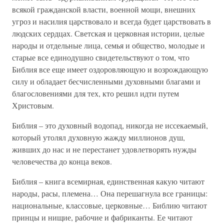
всякой гражданской власти, военной мощи, внешних
угроз и насилия царствовало и всегда будет царствовать в
людских сердцах. Светская и церковная истории, целые
народы и отдельные лица, семья и общество, молодые и
старые все единодушно свидетельствуют о том, что
Библия все еще имеет оздоровляющую и возрождающую
силу и обладает бесчисленными духовными благами и
благословениями для тех, кто решил идти путем
Христовым.
Библия – это духовный водопад, никогда не иссекаемый,
который утолял духовную жажду миллионов душ,
живших до нас и не перестанет удовлетворять нужды
человечества до конца веков.
Библия – книга всемирная, единственная какую читают
народы, расы, племена… Она перешагнула все границы:
национальные, классовые, церковные… Библию читают
принцы и нищие, рабочие и фабриканты. Ее читают