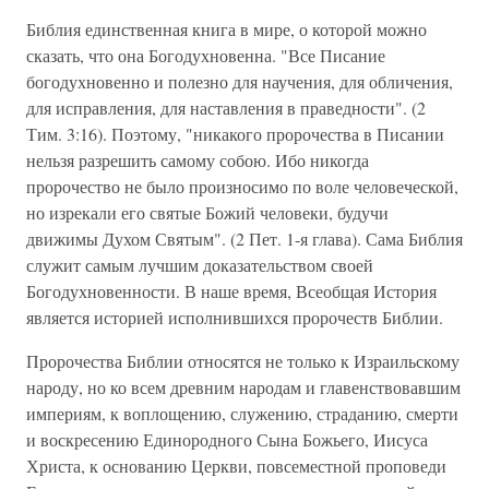
Библия единственная книга в мире, о которой можно
сказать, что она Богодухновенна. "Все Писание
богодухновенно и полезно для научения, для обличения,
для исправления, для наставления в праведности". (2
Тим. 3:16). Поэтому, "никакого пророчества в Писании
нельзя разрешить самому собою. Ибо никогда
пророчество не было произносимо по воле человеческой,
но изрекали его святые Божий человеки, будучи
движимы Духом Святым". (2 Пет. 1-я глава). Сама Библия
служит самым лучшим доказательством своей
Богодухновенности. В наше время, Всеобщая История
является историей исполнившихся пророчеств Библии.
Пророчества Библии относятся не только к Израильскому
народу, но ко всем древним народам и главенствовавшим
империям, к воплощению, служению, страданию, смерти
и воскресению Единородного Сына Божьего, Иисуса
Христа, к основанию Церкви, повсеместной проповеди