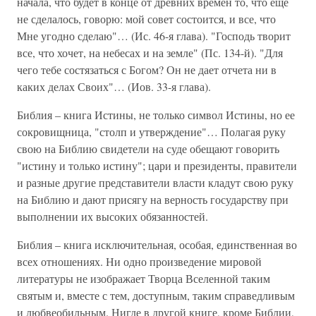
начала, что будет в конце от древних времен то, что еще
не сделалось, говорю: мой совет состоится, и все, что
Мне угодно сделаю"… (Ис. 46-я глава). "Господь творит
все, что хочет, на небесах и на земле" (Пс. 134-й). "Для
чего тебе состязаться с Богом? Он не дает отчета ни в
каких делах Своих"… (Иов. 33-я глава).
Библия – книга Истины, не только символ Истины, но ее
сокровищница, "столп и утверждение"… Полагая руку
свою на Библию свидетели на суде обещают говорить
"истину и только истину"; цари и президенты, правители
и разные другие представители власти кладут свою руку
на Библию и дают присягу на верность государству при
выполнении их высоких обязанностей.
Библия – книга исключительная, особая, единственная во
всех отношениях. Ни одно произведение мировой
литературы не изображает Творца Вселенной таким
святым и, вместе с тем, доступным, таким справедливым
и любвеобильным. Нигде в другой книге, кроме Библии,