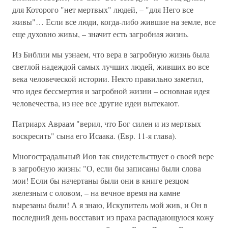
для Которого "нет мертвых" людей, – "для Него все
живы"… Если все люди, когда-либо жившие на земле, все
еще духовно живы, – значит есть загробная жизнь.
Из Библии мы узнаем, что вера в загробную жизнь была
светлой надеждой самых лучших людей, живших во все
века человеческой истории. Некто правильно заметил,
что идея бессмертия и загробной жизни – основная идея
человечества, из нее все другие идеи вытекают.
Патриарх Авраам "верил, что Бог силен и из мертвых
воскресить" сына его Исаака. (Евр. 11-я глава).
Многострадальный Иов так свидетельствует о своей вере
в загробную жизнь: "О, если бы записаны были слова
мои! Если бы начертаны были они в книге резцом
железным с оловом, – на вечное время на камне
вырезаны были! А я знаю, Искупитель мой жив, и Он в
последний день восставит из праха распадающуюся кожу