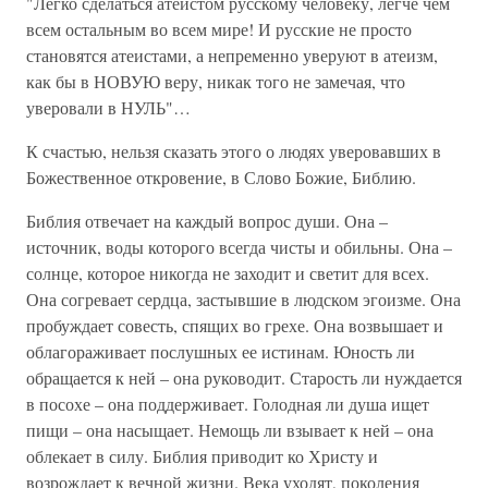
"Легко сделаться атеистом русскому человеку, легче чем
всем остальным во всем мире! И русские не просто
становятся атеистами, а непременно уверуют в атеизм,
как бы в НОВУЮ веру, никак того не замечая, что
уверовали в НУЛЬ"…
К счастью, нельзя сказать этого о людях уверовавших в
Божественное откровение, в Слово Божие, Библию.
Библия отвечает на каждый вопрос души. Она –
источник, воды которого всегда чисты и обильны. Она –
солнце, которое никогда не заходит и светит для всех.
Она согревает сердца, застывшие в людском эгоизме. Она
пробуждает совесть, спящих во грехе. Она возвышает и
облагораживает послушных ее истинам. Юность ли
обращается к ней – она руководит. Старость ли нуждается
в посохе – она поддерживает. Голодная ли душа ищет
пищи – она насыщает. Немощь ли взывает к ней – она
облекает в силу. Библия приводит ко Христу и
возрождает к вечной жизни. Века уходят, поколения