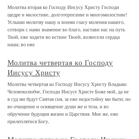
Молитва вторая ко Господу Иисусу Христу Господи
щедре и милостиве, долготерпеливе и многомилостиве!
Услыши молитву нашу и вонми гласу моления нашего,
сотвори с нами знамение во благо, настави нас на путь
Твой, еже ходити во истине Твоей, возвесели сердца
наша; во еже
Молитва четвертая ко Господу
Иисусу Христу
Молитва четвертая ко Господу Иисусу Христу Владыко
Человеколюбче, Господи Иисусе Христе Боже мой, да не
в суд ми будут Святая сия, за еже недостойну ми быти; но
во очищение и освящение души же и тела, и во
обручение будущия жизни и Царствия. Мне же, еже
прилеплятися Богу,