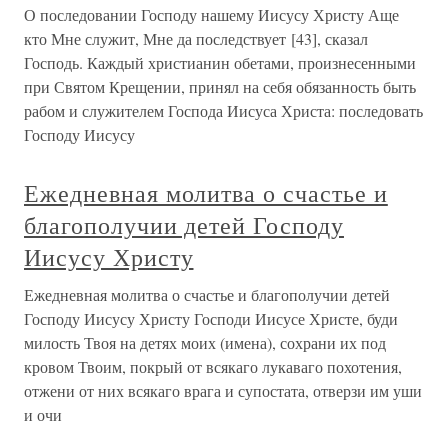
О последовании Господу нашему Иисусу Христу Аще
кто Мне служит, Мне да последствует [43], сказал
Господь. Каждый христианин обетами, произнесенными
при Святом Крещении, принял на себя обязанность быть
рабом и служителем Господа Иисуса Христа: последовать
Господу Иисусу
Ежедневная молитва о счастье и
благополучии детей Господу
Иисусу Христу
Ежедневная молитва о счастье и благополучии детей
Господу Иисусу Христу Господи Иисусе Христе, буди
милость Твоя на детях моих (имена), сохрани их под
кровом Твоим, покрый от всякаго лукаваго похотения,
отжени от них всякаго врага и супостата, отверзи им уши
и очи