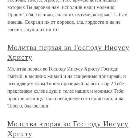
которых Ты даровал нам, исполнив наши моления.
Прошу Тебя, Господи, спаси их путями, которые Ты Сам
знаешь. Сохрани их от пороков, зла, гордости и да не
коснется души их ничто
Молитва первая ко Господу Иисусу
Христу
Молитва первая ко Господу Иисусу Христу Господи
святый, в вышних живый и на смиренныя призираяй, и
всевидящим оком Твоим призираяй на всю тварь! Тебе
преклоняем колена душ и телес наших и молимся Тебе:
простри десницу Твою невидимую от святаго жилища
Твоего, благослови
Молитва вторая ко Господу Иисусу
Христу