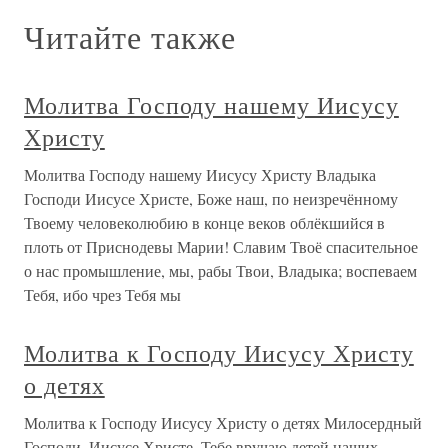
Читайте также
Молитва Господу нашему Иисусу
Христу
Молитва Господу нашему Иисусу Христу Владыка
Господи Иисусе Христе, Боже наш, по неизречённому
Твоему человеколюбию в конце веков облёкшийся в
плоть от Приснодевы Марии! Славим Твоё спасительное
о нас промышление, мы, рабы Твои, Владыка; воспеваем
Тебя, ибо чрез Тебя мы
Молитва к Господу Иисусу Христу
о детях
Молитва к Господу Иисусу Христу о детях Милосердный
Господи, Иисусе Христе, Тебе вручаю детей наших,