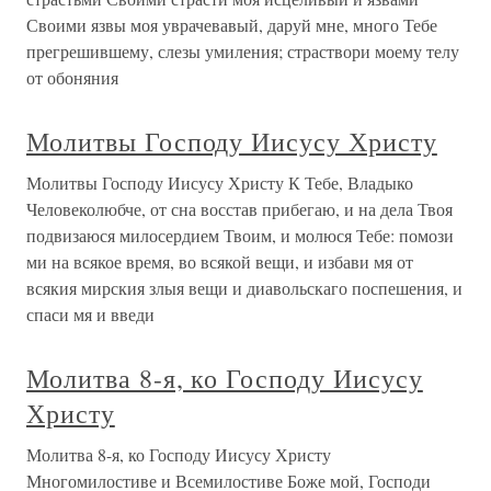
Своими язвы моя уврачевавый, даруй мне, много Тебе
прегрешившему, слезы умиления; страствори моему телу
от обоняния
Молитвы Господу Иисусу Христу
Молитвы Господу Иисусу Христу К Тебе, Владыко
Человеколюбче, от сна восстав прибегаю, и на дела Твоя
подвизаюся милосердием Твоим, и молюся Тебе: помози
ми на всякое время, во всякой вещи, и избави мя от
всякия мирския злыя вещи и диавольскаго поспешения, и
спаси мя и введи
Молитва 8-я, ко Господу Иисусу
Христу
Молитва 8-я, ко Господу Иисусу Христу
Многомилостиве и Всемилостиве Боже мой, Господи