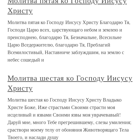
Молитва пятая ко Господу Иисусу
Христу
Молитва пятая ко Господу Иисусу Христу Благодарю Тя,
Господи Царю всех, царствующаго небом и землею и
преисподнею, благодарю Тя, Безначальне, Всесильне
Царю Вседержителю, благодарю Тя, Преблагий
Всемилостивый, Наставниче заблуждшим, на землю с
небес сошедый и
Молитва шестая ко Господу Иисусу
Христу
Молитва шестая ко Господу Иисусу Христу Владыко
Христе Боже, Иже страстьми Своими страсти моя
исцеливый и язвами Своими язвы моя уврачевавый!
Даруй мне, много Тебе прегрешившему, слезы умиления;
сраствори моему телу от обоняния Животворящаго Тела
Твоего, и наслади душу