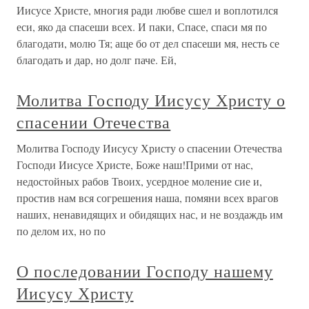
Иисусе Христе, многия ради любве сшел и воплотился
еси, яко да спасеши всех. И паки, Спасе, спаси мя по
благодати, молю Тя; аще бо от дел спасеши мя, несть се
благодать и дар, но долг паче. Ей,
Молитва Господу Иисусу Христу о
спасении Отечества
Молитва Господу Иисусу Христу о спасении Отечества
Господи Иисусе Христе, Боже наш!Прими от нас,
недостойных рабов Твоих, усердное моление сие и,
простив нам вся согрешения наша, помяни всех врагов
наших, ненавидящих и обидящих нас, и не воздаждь им
по делом их, но по
О последовании Господу нашему
Иисусу Христу