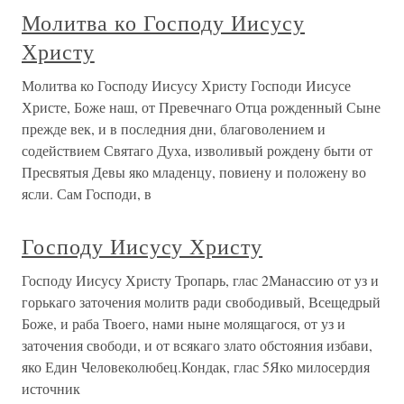
Молитва ко Господу Иисусу
Христу
Молитва ко Господу Иисусу Христу Господи Иисусе
Христе, Боже наш, от Превечнаго Отца рожденный Сыне
прежде век, и в последния дни, благоволением и
содействием Святаго Духа, изволивый рождену быти от
Пресвятыя Девы яко младенцу, повиену и положену во
ясли. Сам Господи, в
Господу Иисусу Христу
Господу Иисусу Христу Тропарь, глас 2Манассию от уз и
горькаго заточения молитв ради свободивый, Всещедрый
Боже, и раба Твоего, нами ныне молящагося, от уз и
заточения свободи, и от всякаго злато обстояния избави,
яко Един Человеколюбец.Кондак, глас 5Яко милосердия
источник