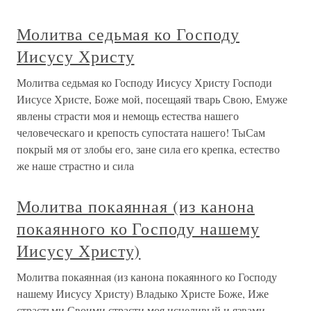
Молитва седьмая ко Господу
Иисусу Христу
Молитва седьмая ко Господу Иисусу Христу Господи
Иисусе Христе, Боже мой, посещаяй тварь Свою, Емуже
явлены страсти моя и немощь естества нашего
человеческаго и крепость супостата нашего! ТыСам
покрый мя от злобы его, зане сила его крепка, естество
же наше страстно и сила
Молитва покаянная (из канона
покаянного ко Господу нашему
Иисусу Христу)
Молитва покаянная (из канона покаянного ко Господу
нашему Иисусу Христу) Владыко Христе Боже, Иже
страстьми Своими страсти моя исцеливый и язвами