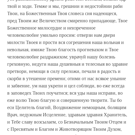
твой и ходи. Темже и мы, грешнии и недостойнии раби
Твои, на Божественныя Твоя словеса сия надеющеся,
пред Твоим же Величеством смиренно припадающе, Твое
Божественное милосердие и неизреченное
человеколюбие умильно просим: отверзи нам двери
милости Твоея и прости вся согрешения наша вольная и
невольная, имиже Твою благость прогневахом и Твое
человеколюбие раздражихом; уврачуй нашу болезнь
греховную, недуги наша душевныя и телесныя во здравие
претвори, немощи в силу преложи, печали в радость и
скорби в утешение премени; отими от нас всякое уныние
и забвение, ум наш укрепи и цел соблюди, во еже всегда
в заповедех Твоих поучатися; вся уды наша исправи, во
еже волю Твою благую и совершенную творити. Ты бо
еси Целитель благий, Воздвижение немощным, болящим
Врач, недужным Исцеление, здравым здравия Хранитель,
и Тебе славу возсылаем, со Безначальным Твоим Отцем и
с Пресвятым и Благим и Животворящим Твоим Духом,