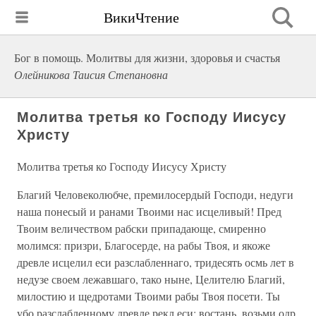
ВикиЧтение
Бог в помощь. Молитвы для жизни, здоровья и счастья
Олейникова Таисия Степановна
Молитва третья ко Господу Иисусу
Христу
Молитва третья ко Господу Иисусу Христу
Благий Человеколюбче, премилосердый Господи, недуги
наша понесый и ранами Твоими нас исцеливый! Пред
Твоим величеством рабски припадающе, смиренно
молимся: призри, Благосерде, на рабы Твоя, и якоже
древле исцелил еси разслабленнаго, тридесять осмь лет в
недузе своем лежавшаго, тако ныне, Целителю Благий,
милостию и щедротами Твоими рабы Твоя посети. Ты
убо разслабленному древле рекл еси: востань, возьми одр