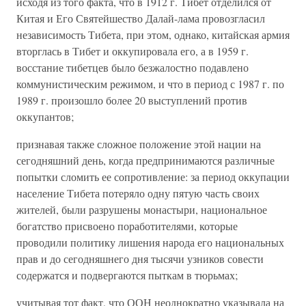
исходя из того факта, что в 1912 г. Тибет отделился от
Китая и Его Святейшество Далай-лама провозгласил
независимость Тибета, при этом, однако, китайская армия
вторглась в Тибет и оккупировала его, а в 1959 г.
восстание тибетцев было безжалостно подавлено
коммунистическим режимом, и что в период с 1987 г. по
1989 г. произошло более 20 выступлений против
оккупантов;
признавая также сложное положение этой нации на
сегодняшний день, когда предпринимаются различные
попытки сломить ее сопротивление: за период оккупации
население Тибета потеряло одну пятую часть своих
жителей, были разрушены монастыри, национальное
богатство присвоено поработителями, которые
проводили политику лишения народа его национальных
прав и до сегодняшнего дня тысячи узников совести
содержатся и подвергаются пыткам в тюрьмах;
учитывая тот факт, что ООН неоднократно указывала на