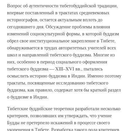
Вопрос об аутентичности тибетобуддийской традиции,
впервые поставленный в трактатах средневековых
историографов, остается актуальным вплоть до
сегодняшнего дня. Обсуждение проблемы влияния
изменений социокультурной формы, в которой буддизм
обрел свое институциональное закрепление в Тибете,
обнаруживается в трудах авторитетных учителей всех
школ и направлений тибетского буддизма. Многие из
них, особенно в период социального оформления
тибетского буддизма — XIII–XVI вв., пытались
осмыслить историю буддизма в Индии. Именно поэтому
трактаты, посвященные исследованию тибетского
буддизма, как правило, содержат хотя бы краткий раздел
о буддизме в Индии.
Тибетские буддийские теоретики разработали несколько
критериев, позволявших им утверждать, что учение
Будды не претерпело искажений в процессе своего
укоренения в Тибете. Разработка такого рода критериев