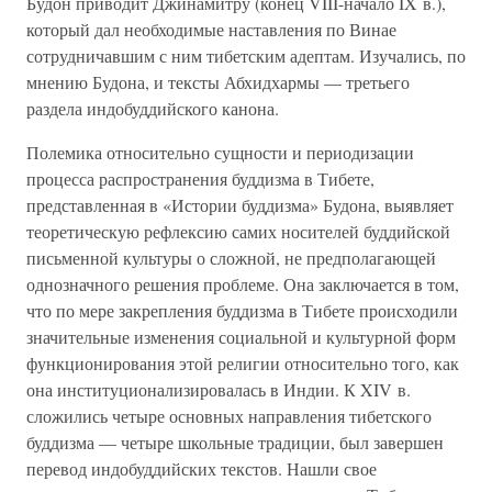
Будон приводит Джинамитру (конец VIII-начало IX в.),
который дал необходимые наставления по Винае
сотрудничавшим с ним тибетским адептам. Изучались, по
мнению Будона, и тексты Абхидхармы — третьего
раздела индобуддийского канона.
Полемика относительно сущности и периодизации
процесса распространения буддизма в Тибете,
представленная в «Истории буддизма» Будона, выявляет
теоретическую рефлексию самих носителей буддийской
письменной культуры о сложной, не предполагающей
однозначного решения проблеме. Она заключается в том,
что по мере закрепления буддизма в Тибете происходили
значительные изменения социальной и культурной форм
функционирования этой религии относительно того, как
она институционализировалась в Индии. К XIV в.
сложились четыре основных направления тибетского
буддизма — четыре школьные традиции, был завершен
перевод индобуддийских текстов. Нашли свое