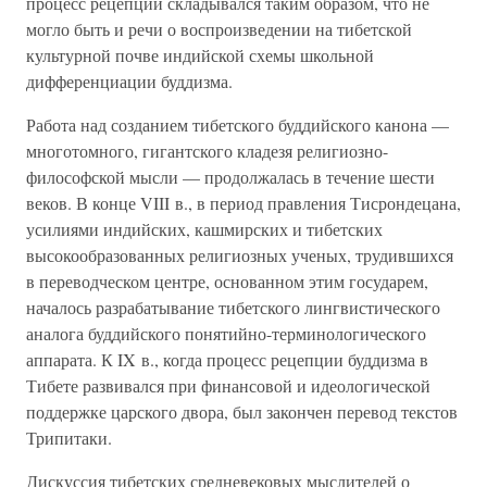
процесс рецепции складывался таким образом, что не
могло быть и речи о воспроизведении на тибетской
культурной почве индийской схемы школьной
дифференциации буддизма.
Работа над созданием тибетского буддийского канона —
многотомного, гигантского кладезя религиозно-
философской мысли — продолжалась в течение шести
веков. В конце VIII в., в период правления Тисрондецана,
усилиями индийских, кашмирских и тибетских
высокообразованных религиозных ученых, трудившихся
в переводческом центре, основанном этим государем,
началось разрабатывание тибетского лингвистического
аналога буддийского понятийно-терминологического
аппарата. К IX в., когда процесс рецепции буддизма в
Тибете развивался при финансовой и идеологической
поддержке царского двора, был закончен перевод текстов
Трипитаки.
Дискуссия тибетских средневековых мыслителей о