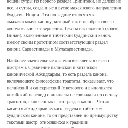
вошли сутры Из первого раздела Трипитаки, но далеко не
все, и сутры, созданные в русле махаянского направления
буддизма Индии. Эти последние относятся к
«махаянскому» канону, который так и не обрел своего
окончательного завершения. Тексты наставлений (кодекс
Винаи), включенные в тибетский буддийский канон,
имеют своим прототипом соответствующий раздел
канона Сарвастивады и Муласарвастивады.
Наиболее значительные отличия выявлены в связи с
шастрами. Сравнение палийской и китайской
канонической Абхидхармы, то есть раздела канона,
включающего философские трактаты, показывает, что
палийский и санскритский (с которого и выполнялся
китайский перевод) оригиналы не совпадали по составу
трактатов, включенных в этот раздел канона. Что же
касается абхидхармического раздела в тибетском
буддийском каноне, то он представлен по преимуществу
текстами шастр, относящихся к традиции