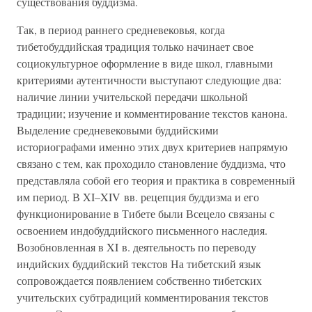
существования буддизма.
Так, в период раннего средневековья, когда
тибетобуддийская традиция только начинает свое
социокультурное оформление в виде школ, главными
критериями аутентичности выступают следующие два:
наличие линии учительской передачи школьной
традиции; изучение и комментирование текстов канона.
Выделение средневековыми буддийскими
историографами именно этих двух критериев напрямую
связано с тем, как проходило становление буддизма, что
представляла собой его теория и практика в современный
им период. В XI–XIV вв. рецепция буддизма и его
функционирование в Тибете были Всецело связаны с
освоением индобуддийского письменного наследия.
Возобновленная в XI в. деятельность по переводу
индийских буддийский текстов На тибетский язык
сопровождается появлением собственно тибетских
учительских субтрадиций комментирования текстов