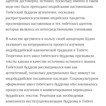
адептов достоверно, истинно, поскольку именно в таком
виде оно было преподано индийскими наставниками.
Тибетский буддизм аутентичен, поскольку
распространялся усилиями индийских пандитов,
просвещенных наставников и тех тибетских адептов,
которые являлись их непосредственными учениками.
В качестве аргумента в пользу своей концепции Будон
указывает на непрерывность процесса изучения
индобуддийской канонической традиции в Тибете.
Теоретики всех школ тибетского буддизма признавали
тексты канона в качестве источника истинного знания.
Тибетский буддизм рассматривался ими как
аутентичный, поскольку доктринально был замкнут на
индобуддийское письменное наследие. Социокультурное
оформление школ тибетского буддизма обусловливалось
процессом изучения и комментирования переводных
буддийских текстов. Рецепция как необходимая
компонента институционализации буддизма в Тибете