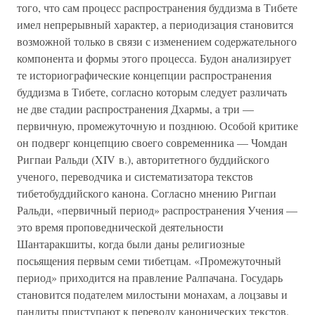
того, что сам процесс распространения буддизма в Тибете
имел непрерывный характер, а периодизация становится
возможной только в связи с изменением содержательного
компонента и формы этого процесса. Будон анализирует
те историографические концепции распространения
буддизма в Тибете, согласно которым следует различать
не две стадии распространения Дхармы, а три —
первичную, промежуточную и позднюю. Особой критике
он подверг концепцию своего современника — Чомдан
Ригпаи Ральди (XIV в.), авторитетного буддийского
ученого, переводчика и систематизатора текстов
тибетобуддийского канона. Согласно мнению Ригпаи
Ральди, «первичный период» распространения Учения —
это время проповеднической деятельности
Шантаракшиты, когда были даны религиозные
посьящения первым семи тибетцам. «Промежуточный
период» приходится на правление Ралпачана. Государь
становится подателем милостыни монахам, а лоцзавы и
пандиты приступают к переводу канонических текстов.