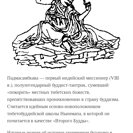
Падмасамбхава — первый индийский миссионер (VIII
в.), полулегендарный буддист-тантрик, сумевший
«покорить» местных тибетских божеств,
препятствовавших проникновению в страну буддизма.
Считается идейным осново-новоположником
тибетобуддийской школы Ньинмапа, в которой он
почитается в качестве «Второго Будды».
Научные знания об истории укоренения буддизма в