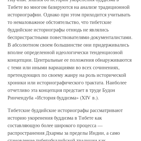
Тибете во многом базируются на анализе традиционной
историографии. Однако при этом приходится учитывать
то немаловажное обстоятельство, что тибетские
буддийские историографы отнюдь не являлись
беспристрастными повествователями-документалистами.
В абсолютном своем большинстве они придерживались
вполне определенной идеологически тенденциозной
концепции. Центральные ее положения обнаруживаются
с теми или иными вариациями во всех сочинениях,
претендующих по своему жанру на роль исторической
хроники или историографического трактата. Наиболее
отчетливо эта концепция предстает в труде Будон
Ринчендуба «История буддизма» (XIV в.).
Тибетские буддийские историографы рассматривают
историю укоренения буддизма в Тибете как
составляющую более широкого процесса —
распространения Дхармы за пределы Индии, а само
становление тибетобуддийской традиции как