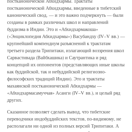
постканонической Абхидхармы. Трактаты
постканонической Абхидхармы, введенные в тибетский
канонический свод, — и это важно подчеркнуть — были
созданы в рамках различных школ и направлений
буддизма в Индии. Это и «Абхидхармакоша»
(«Энциклопедия Абхидхармы») Васубандху (IV–V вв.) —
крупнейший компендиум разъяснений к трактатам
третьего раздела Трипитаки, излагающий воззрения школ
Сарвастивада (Вайбхашика) и Саутрантика и ряд
концепций их оппонентов (представляющих иные школы
как буддийской, так и небуддийской религиозно-
философских традиций Индии). Это и трактаты
махаянской постканонической Абхидхармы —
«Абхидхармасамуччая» Асанги (IV–V вв.), и целый ряд
других.
Сказанное позволяет сделать вывод, что тибетские
переводчики индобуддийских текстов, по-видимому, не
располагали ни одной из полных версий Трипитаки. А