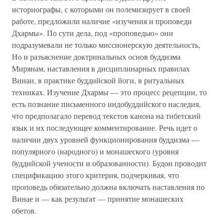
историографы, с которыми он полемизирует в своей
работе, предложили наличие «изучения и проповеди
Дхармы». По сути дела, под «проповедью» они
подразумевали не только миссионерскую деятельность,
Но и разъяснение доктринальных основ буддизма
Мирянам, наставления в дисциплинарных правилах
Винаи, в практике буддийской йоги, в ритуальных
техниках. Изучение Дхармы — это процесс рецепции, то
есть познание письменного индобуддийского наследия,
что предполагало перевод текстов канона на тибетский
язык и их последующее комментирование. Речь идет о
наличии двух уровней функционирования буддизма —
популярного (народного) и монашеского (уровня
буддийской учености и образованности). Будон проводит
спецификацию этого критерия, подчеркивая, что
проповедь обязательно должна включать наставления по
Винае и — как результат — принятие монашеских
обетов.