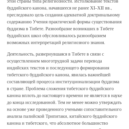
этой страны типа религиозности. Истолкование текстов
буддийского канона, начавшееся не ранее XI–XII вв.,
преследовало цель создания адекватной доктринальному
содержанию Учения практической формы существования
буддизма в Тибете. Разнообразие возникших в Тибете
буддийских школ обусловливалось разнообразием
возможных интерпретаций религиозного знания.
Деятельность, развернувшаяся в Тибете в связи с
осуществлением многотрудной задачи перевода
индийских текстов и последующего формирования
тибетского буддийского канона, явилась важнейшей
составляющей процесса институционализации буддизма
в стране. Проблема сложения тибетского буддийского
канона вплоть до настоящего времени не является в науке
до конца исследованной. Тем не менее можно утверждать
на основе уже проведенного учеными сопоставительного
анализа палийской Трипитаки, китайского буддийского
канона и тибетского, что абсолютное большинство