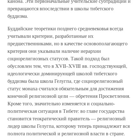
канона. Эти первоначальные учительские субтрадиции и
превращаются впоследствии в школы тибетского
буддизма.
Буддийские теоретики позднего средневековья всегда
учитывали критерии, разработанные их
предшественниками, но в качестве основополагающего
критерия они указывали наличие иерархии
социорелигиозных статусов. Такой подход был
обусловлен тем, что в XVII–XVIII вв. господствующей,
идеологически доминирующей школой тибетского
буддизма была школа Гелугпа, где социорелигиозный
статус монаха считался обязательным для достижения
конечной религиозной цели — обретения Просветления.
Кроме того, значительно изменяется и социально-
политическая ситуация в Тибете: во главе государства
становится теократический правитель — религиозный
лидер школы Гелугпа, которому теперь принадлежит вся
полнота политической и религиозной власти в стране.