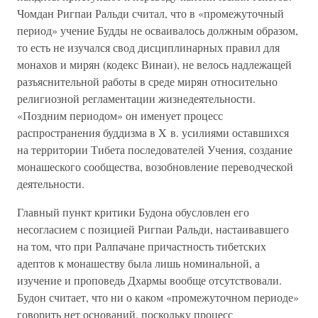
Чомдан Ригпаи Ральди считал, что в «промежуточный
период» учение Будды не осваивалось должным образом,
то есть не изучался свод дисциплинарных правил для
монахов и мирян (кодекс Винаи), не велось надлежащей
разъяснительной работы в среде мирян относительно
религиозной регламентации жизнедеятельности.
«Поздним периодом» он именует процесс
распространения буддизма в X в. усилиями оставшихся
на территории Тибета последователей Учения, создание
монашеского сообщества, возобновление переводческой
деятельности.
Главный пункт критики Будона обусловлен его
несогласием с позицией Ригпаи Ральди, настаивавшего
на том, что при Ралпачане причастность тибетских
адептов к монашеству была лишь номинальной, а
изучение и проповедь Дхармы вообще отсутствовали.
Будон считает, что ни о каком «промежуточном периоде»
говорить нет оснований, поскольку процесс