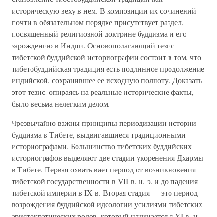
историческую веху в нем. В композиции их сочинений
почти в обязательном порядке присутствует раздел,
посвященный религиозной доктрине буддизма и его
зарождению в Индии. Основополагающий тезис
тибетской буддийской историографии состоит в том, что
тибетобуддийская традиция есть подлинное продолжение
индийской, сохранившее ее исходную полноту. Доказать
этот тезис, опираясь на реальные исторические факты,
было весьма нелегким делом.
Чрезвычайно важны принципы периодизации истории
буддизма в Тибете, выдвигавшиеся традиционными
историографами. Большинство тибетских буддийских
историографов выделяют две стадии укоренения Дхармы
в Тибете. Первая охватывает период от возникновения
тибетской государственности в VII в. н. э. и до падения
тибетской империи в IX в. Вторая стадия — это период
возрождения буддийской идеологии усилиями тибетских
аристократических родов, который начинается с XI в. и