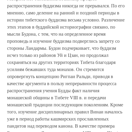
распространения буддизма никогда не прерывался. По его
мнению, само деление на ранний и поздний периоды в
истории тибетского буддизма весьма условно. Различение
этих этапов в буддийской историографии связано, по
мысли Будона, с тем, что на определенное время
проповедь и изучение буддизма подверглись запрету со
стороны Ландармы. Будон подчеркивает, что буддизм
исчез только из районов Уй и Цзан, но продолжал
сохраняться на других территориях Тибета благодаря
усилиям бежавших туда монахов. Он стремится
опровергнуть концепцию Ригпаи Ральди, приводя в
качестве аргумента в пользу непрерывности процесса
распространения учения Будды факт наличия
монашеской общины в Тибете VIII в. и передачи
монашеской традиции последующим поколениям. Кроме
того, изучение дисциплинарных правил Винаи началось
уже в период работы кашмирских прославленных
пандитов над переводом канона. В качестве примера