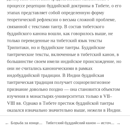
процессе рецепции буддийской доктрины в Тибете, о его
этапах представляет собой определенную форму
теоретической рефлексии о весьма сложной проблеме,
связанной с текстами тантр. В состав тибетского
буддийского канона вошли, как говорилось выше, не
только переведенные на тибетский язык тексты
Трипитаки, но и буддийские тантры. Буддийские
тантрические тексты, включенные в тибетский канон, в
большинстве своем имели индийское происхождение, но
они не считались каноническими в рамках
индобуддийской традиции. В Индии буддийская
тантрическая традиция получает социорелигиозное
признание довольно поздно — она становится объектом
изучения в монастырях-университетах только в VII–
VIII вв. Однако в Тибете престиж буддийской тантры
оказался изначально значительно выше, нежели в Индии.
Религия Будды распространяется в Тибете в первое время
←
→
именно благодаря усилиям учителей-тантриков, причем
Борьба за концептуальную власть
Тибетский буддийский канон — источник зарождения школьных традиций