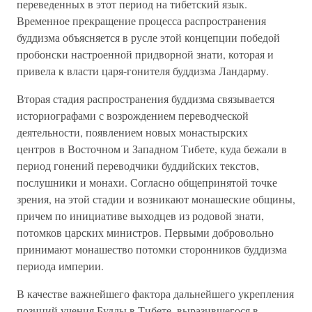
переведенных в этот период на тибетский язык.
Временное прекращение процесса распространения
буддизма объясняется в русле этой концепции победой
пробонски настроенной придворной знати, которая и
привела к власти царя-гонителя буддизма Ландарму.
Вторая стадия распространения буддизма связывается
историографами с возрождением переводческой
деятельности, появлением новых монастырских
центров в Восточном и Западном Тибете, куда бежали в
период гонений переводчики буддийских текстов,
послушники и монахи. Согласно общепринятой точке
зрения, на этой стадии и возникают монашеские общины,
причем по инициативе выходцев из родовой знати,
потомков царских министров. Первыми добровольно
принимают монашество потомки сторонников буддизма
периода империи.
В качестве важнейшего фактора дальнейшего укрепления
позиций учения Будды в Тибете, выразившегося в