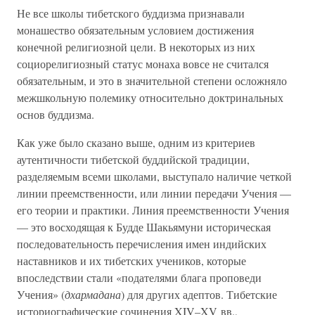
Не все школы тибетского буддизма признавали
монашество обязательным условием достижения
конечной религиозной цели. В некоторых из них
социорелигиозный статус монаха вовсе не считался
обязательным, и это в значительной степени осложняло
межшкольную полемику относительно доктринальных
основ буддизма.
Как уже было сказано выше, одним из критериев
аутентичности тибетской буддийской традиции,
разделяемым всеми школами, выступало наличие четкой
линии преемственности, или линии передачи Учения —
его теории и практики. Линия преемственности Учения
— это восходящая к Будде Шакьямуни историческая
последовательность перечисления имен индийских
наставников и их тибетских учеников, которые
впоследствии стали «подателями блага проповеди
Учения» (
дхармадана
) для других адептов. Тибетские
историографические сочинения XIV–XV вв.,