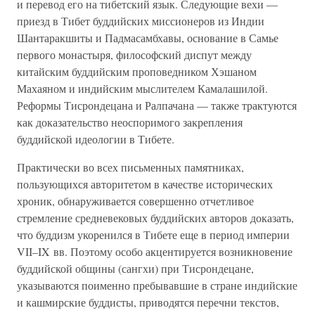
и перевод его на тибетский язык. Следующие вехи —
приезд в Тибет буддийских миссионеров из Индии
Шантаракшиты и Падмасамбхавы, основание в Самье
первого монастыря, философский диспут между
китайским буддийским проповедником Хэшаном
Махаяном и индийским мыслителем Камалашилой.
Реформы Тисрондецана и Ралпачана — также трактуются
как доказательство неоспоримого закрепления
буддийской идеологии в Тибете.
Практически во всех письменных памятниках,
пользующихся авторитетом в качестве исторических
хроник, обнаруживается совершенно отчетливое
стремление средневековых буддийских авторов доказать,
что буддизм укоренился в Тибете еще в период империи
VII–IX вв. Поэтому особо акцентируется возникновение
буддийской общины (сангхи) при Тисрондецане,
указываются поименно пребывавшие в стране индийские
и кашмирские буддисты, приводятся перечни текстов,