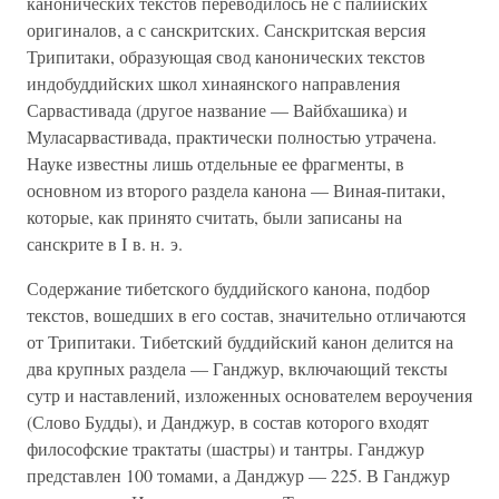
канонических текстов переводилось не с палийских
оригиналов, а с санскритских. Санскритская версия
Трипитаки, образующая свод канонических текстов
индобуддийских школ хинаянского направления
Сарвастивада (другое название — Вайбхашика) и
Муласарвастивада, практически полностью утрачена.
Науке известны лишь отдельные ее фрагменты, в
основном из второго раздела канона — Виная-питаки,
которые, как принято считать, были записаны на
санскрите в I в. н. э.
Содержание тибетского буддийского канона, подбор
текстов, вошедших в его состав, значительно отличаются
от Трипитаки. Тибетский буддийский канон делится на
два крупных раздела — Ганджур, включающий тексты
сутр и наставлений, изложенных основателем вероучения
(Слово Будды), и Данджур, в состав которого входят
философские трактаты (шастры) и тантры. Ганджур
представлен 100 томами, а Данджур — 225. В Ганджур