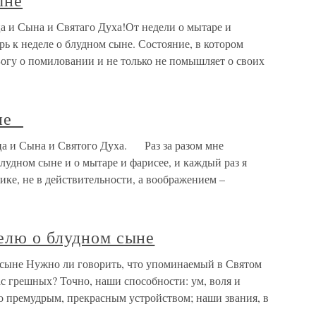
ыне
а и Сына и Святаго Духа!От недели о мытаре и
рь к неделе о блудном сыне. Состояние, в котором
 Богу о помиловании и не только не помышляет о своих
ыне
а и Сына и Святого Духа. Раз за разом мне
лудном сыне и о мытаре и фарисее, и каждый раз я
тике, не в действительности, а воображением –
елю о блудном сыне
 сыне Нужно ли говорить, что упоминаемый в Святом
с грешных? Точно, наши способности: ум, воля и
его премудрым, прекрасным устройством; наши звания, в