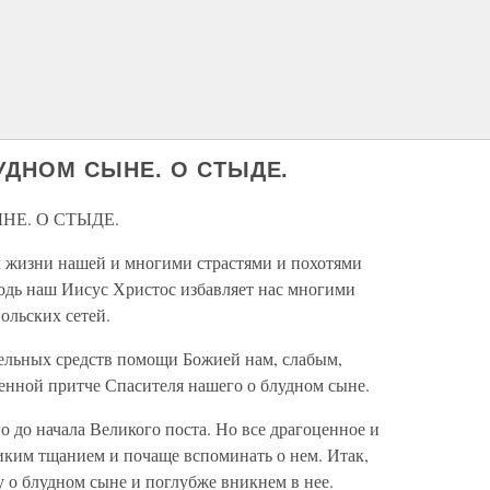
УДНОМ СЫНЕ. О СТЫДЕ.
НЕ. О СТЫДЕ.
х жизни нашей и многими страстями и похотями
подь наш Иисус Христос избавляет нас многими
ольских сетей.
тельных средств помощи Божией нам, слабым,
енной притче Спасителя нашего о блудном сыне.
о до начала Великого поста. Но все драгоценное и
иким тщанием и почаще вспоминать о нем. Итак,
 о блудном сыне и поглубже вникнем в нее.