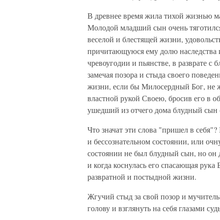
В древнее время жила тихой жизнью ма
Молодой младший сын очень тяготилс
веселой и блестящей жизни, удовольст
причитающуюся ему долю наследства и
чревоугодии и пьянстве, в разврате с 
замечая позора и стыда своего поведе
жизни, если бы Милосердный Бог, не 
властной рукой Своею, бросив его в об
ушедший из отчего дома блудный сын с
Что значат эти слова "пришел в себя"?
и бессознательном состоянии, или очн
состоянии не был блудный сын, но он 
и когда коснулась его спасающая рука 
развратной и постыдной жизни.
Жгучий стыд за свой позор и мучитель
голову и взглянуть на себя глазами суд