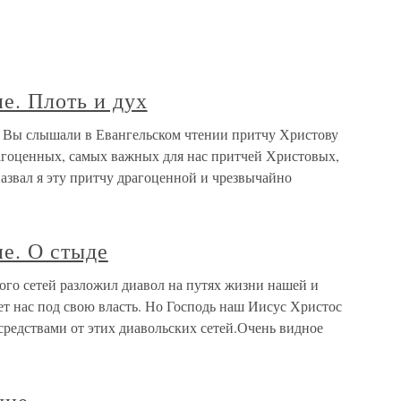
е. Плоть и дух
х Вы слышали в Евангельском чтении притчу Христову
рагоценных, самых важных для нас притчей Христовых,
назвал я эту притчу драгоценной и чрезвычайно
е. О стыде
ого сетей разложил диавол на путях жизни нашей и
т нас под свою власть. Но Господь наш Иисус Христос
средствами от этих диавольских сетей.Очень видное