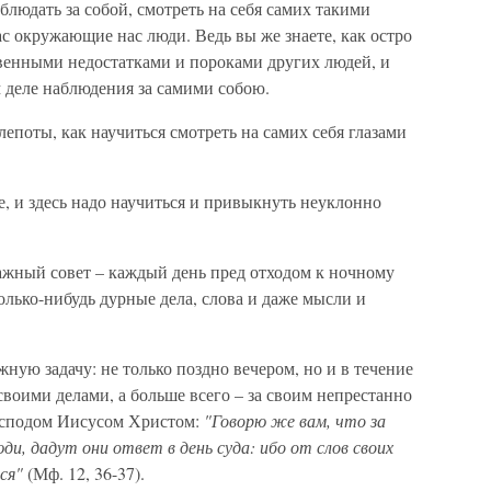
блюдать за собой, смотреть на себя самих такими
ас окружающие нас люди. Ведь вы же знаете, как остро
твенными недостатками и пороками других людей, и
м деле наблюдения за самими собою.
лепоты, как научиться смотреть на самих себя глазами
е, и здесь надо научиться и привыкнуть неуклонно
ажный совет – каждый день пред отходом к ночному
колько-нибудь дурные дела, слова и даже мысли и
ную задачу: не только поздно вечером, но и в течение
своими делами, а больше всего – за своим непрестанно
осподом Иисусом Христом:
"Говорю же вам, что за
юди, дадут они ответ в день суда: ибо от слов своих
ся"
(Мф. 12, 36-37).