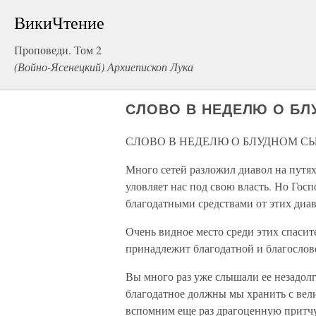
ВикиЧтение
Проповеди. Том 2
(Войно-Ясенецкий) Архиепископ Лука
СЛОВО В НЕДЕЛЮ О БЛ
СЛОВО В НЕДЕЛЮ О БЛУДНОМ СЫ
Много сетей разложил диавол на путя
уловляет нас под свою власть. Но Гос
благодатными средствами от этих диав
Очень видное место среди этих спаси
принадлежит благодатной и благослов
Вы много раз уже слышали ее незадолг
благодатное должны мы хранить с вел
вспомним еще раз драгоценную притчу