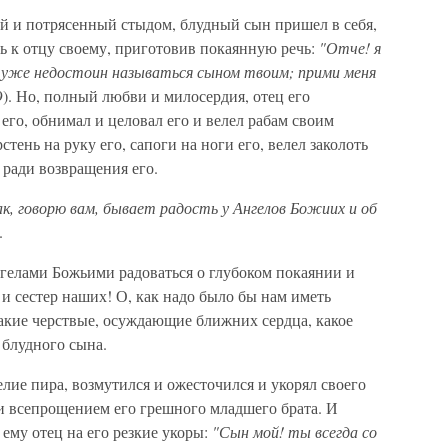
 и потрясенный стыдом, блудный сын пришел в себя,
ть к отцу своему, приготовив покаянную речь:
"Отче! я
 уже недостоин называться сыном твоим; прими меня
9). Но, полный любви и милосердия, отец его
его, обнимал и целовал его и велел рабам своим
тень на руку его, сапоги на ноги его, велел заколоть
 ради возвращения его.
ак, говорю вам, бывает радость у Ангелов Божиих и об
.
нгелами Божьими радоваться о глубоком покаянии и
 и сестер наших! О, как надо было бы нам иметь
 такие черствые, осуждающие ближних сердца, какое
 блудного сына.
елие пира, возмутился и ожесточился и укорял своего
ю и всепрощением его грешного младшего брата. И
 ему отец на его резкие укоры:
"Сын мой! ты всегда со