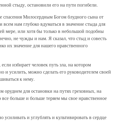
енной стыду, остановили его на пути погибели.
еле спасения Милосердным Богом блудного сына от
 и всем нам глубоко вдуматься в значение стыда для
ей мере, или хотя бы только в небольшой подобны
нечно, не чужды и нам. Я сказал, что стыд и совесть
ико их значение для нашего нравственного
если избирает человек путь зла, на котором
но и усилить, можно сделать его руководителем своей
шиваться к нему.
м орудием для остановки на путях греховных, на
о все больше и больше теряем мы свое нравственное
о усиливать и углублять и культивировать в сердце