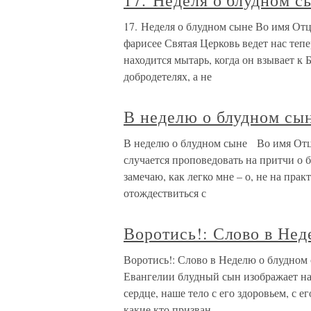
17. Неделя о блудном с
17. Неделя о блудном сыне Во имя Отц
фарисее Святая Церковь ведет нас тепе
находится мытарь, когда он взывает к
добродетелях, а не
В неделю о блудном с
В неделю о блудном сыне Во имя Отц
случается проповедовать на притчи о б
замечаю, как легко мне – о, не на прак
отождествиться с
Воротись!: Слово в Нед
Воротись!: Слово в Неделю о блудном
Евангелии блудный сын изображает на
сердце, наше тело с его здоровьем, с 
какие кто призван,