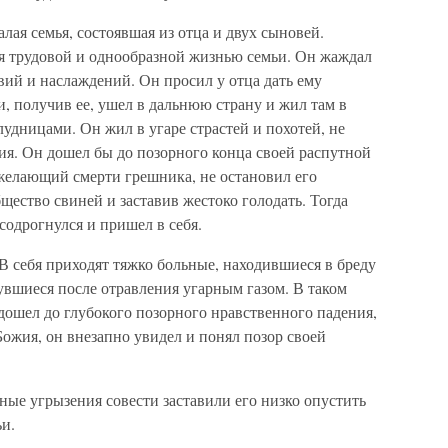
лая семья, состоявшая из отца и двух сыновей.
я трудовой и однообразной жизнью семьи. Он жаждал
вий и наслаждений. Он просил у отца дать ему
, получив ее, ушел в дальнюю страну и жил там в
блудницами. Он жил в угаре страстей и похотей, не
ния. Он дошел бы до позорного конца своей распутной
желающий смерти грешника, не остановил его
щество свиней и заставив жестоко голодать. Тогда
одрогнулся и пришел в себя.
 В себя приходят тяжко больные, находившиеся в бреду
увшиеся после отравления угарным газом. В таком
дошел до глубокого позорного нравственного падения,
Божия, он внезапно увидел и понял позор своей
ные угрызения совести заставили его низко опустить
ьи.