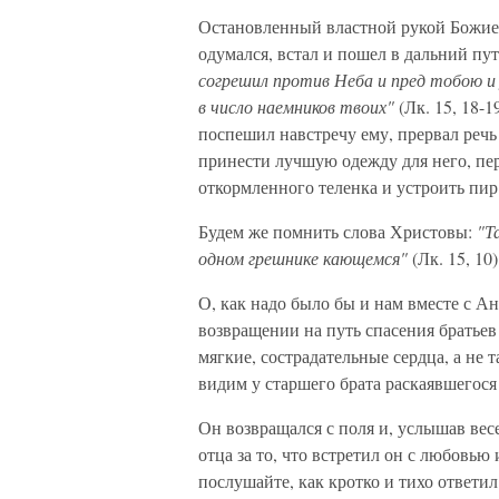
Остановленный властной рукой Божией
одумался, встал и пошел в дальний пу
согрешил против Неба и пред тобою и
в число наемников твоих"
(Лк. 15, 18-1
поспешил навстречу ему, прервал речь 
принести лучшую одежду для него, перс
откормленного теленка и устроить пир
Будем же помнить слова Христовы:
"Т
одном грешнике кающемся"
(Лк. 15, 10)
О, как надо было бы и нам вместе с А
возвращении на путь спасения братьев
мягкие, сострадательные сердца, а не
видим у старшего брата раскаявшегося
Он возвращался с поля и, услышав вес
отца за то, что встретил он с любовь
послушайте, как кротко и тихо ответил