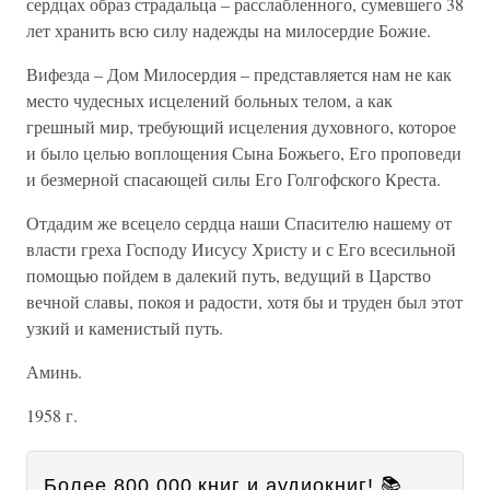
сердцах образ страдальца – расслабленного, сумевшего 38
лет хранить всю силу надежды на милосердие Божие.
Вифезда – Дом Милосердия – представляется нам не как
место чудесных исцелений больных телом, а как
грешный мир, требующий исцеления духовного, которое
и было целью воплощения Сына Божьего, Его проповеди
и безмерной спасающей силы Его Голгофского Креста.
Отдадим же всецело сердца наши Спасителю нашему от
власти греха Господу Иисусу Христу и с Его всесильной
помощью пойдем в далекий путь, ведущий в Царство
вечной славы, покоя и радости, хотя бы и труден был этот
узкий и каменистый путь.
Аминь.
1958 г.
Более 800 000 книг и аудиокниг! 📚