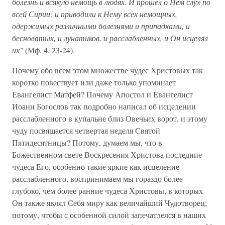
болезнь и всякую немощь в людях. И прошел о Нем слух по
всей Сирии; и приводили к Нему всех немощных,
одержимых различными болезнями и припадками, и
бесноватых, и лунатиков, и расслабленных, и Он исцелял
их"
(Мф. 4, 23-24).
Почему обо всем этом множестве чудес Христовых так
коротко повествует или даже только упоминает
Евангелист Матфей? Почему Апостол и Евангелист
Иоанн Богослов так подробно написал об исцелении
расслабленного в купальне близ Овечьих ворот, и этому
чуду посвящается четвертая неделя Святой
Пятидесятницы? Потому, думаем мы, что в
Божественном свете Воскресения Христова последние
чудеса Его, особенно такие яркие как исцеление
расслабленного, воспринимаем мы гораздо более
глубоко, чем более ранние чудеса Христовы, в которых
Он также являл Себя миру как величайший Чудотворец;
потому, чтобы с особенной силой запечатлелся в наших