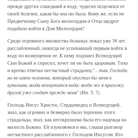
прежде других сошедший в воду, чудесно исцелялся от
своей болезни, какая бы она ни была. Кому же, если не
Предвечному Сыну Бога милосердия и Отца щедрот
подобало войти в Дом Милосердия?
Среди огромного множества больных лежал уже 38 лет
расслабленный, никогда не успевавший первым войти в
воду по возмущении ее. К нему подошел Всеведущий
Сын Божий и спросил, хочет ли он быть здоровым. Тихо
и кротко отвечал несчастный страдалец:
"…так, Господи;
но не имею человека, который опустил бы меня в
купальню, когда возмутится вода; когда же я прихожу,
другой уже сходит прежде меня"
(Ин. 5, 7).
Господь Иисус Христос, Сердцеведец и Всеведущий,
знал, как огромно и безмерно было терпение этого
страдальца, знал, как несокрушима была его надежда на
милость Божию. Ей изумляемся и мы, слыша разговор
несчастного расслабленного с Господом Иисусом. Кто