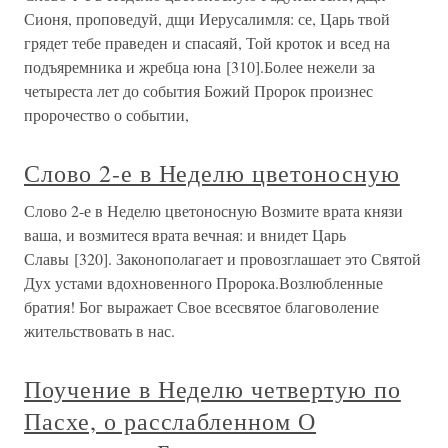
Сионя, проповедуй, дщи Иерусалимля: се, Царь твой
грядет тебе праведен и спасаяй, Той кроток и всед на
подъяремника и жребца юна [310].Более нежели за
четыреста лет до события Божий Пророк произнес
пророчество о событии,
Слово 2-е в Неделю цветоносную
Слово 2-е в Неделю цветоносную Возмите врата князи
ваша, и возмитеся врата вечная: и внидет Царь
Славы [320]. Законополагает и провозглашает это Святой
Дух устами вдохновенного Пророка.Возлюбленные
братия! Бог выражает Свое всесвятое благоволение
жительствовать в нас.
Поучение в Неделю четвертую по
Пасхе, о расслабленном О