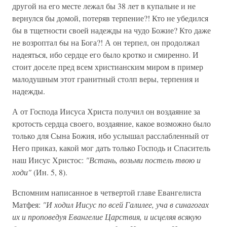
другой на его месте лежал бы 38 лет в купальне и не
вернулся бы домой, потеряв терпение?! Кто не убедился
бы в тщетности своей надежды на чудо Божие? Кто даже
не возроптал 6ы на Бога?! А он терпел, он продолжал
надеяться, ибо сердце его было кротко и смиренно. И
стоит доселе пред всем христианским миром в пример
малодушным этот гранитный столп веры, терпения и
надежды.
А от Господа Иисуса Христа получил он воздаяние за
кротость сердца своего, воздаяние, какое возможно было
только для Сына Божия, ибо услышал расслабленный от
Него приказ, какой мог дать только Господь и Спаситель
наш Иисус Христос:
"Встань, возьми постель твою и
ходи"
(Ин. 5, 8).
Вспомним написанное в четвертой главе Евангелиста
Матфея:
"И ходил Иисус по всей Галилее, уча в синагогах
их и проповедуя Евангелие Царствия, и исцеляя всякую