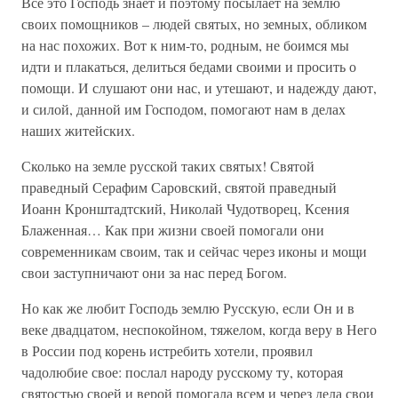
Все это Господь знает и поэтому посылает на землю
своих помощников – людей святых, но земных, обликом
на нас похожих. Вот к ним-то, родным, не боимся мы
идти и плакаться, делиться бедами своими и просить о
помощи. И слушают они нас, и утешают, и надежду дают,
и силой, данной им Господом, помогают нам в делах
наших житейских.
Сколько на земле русской таких святых! Святой
праведный Серафим Саровский, святой праведный
Иоанн Кронштадтский, Николай Чудотворец, Ксения
Блаженная… Как при жизни своей помогали они
современникам своим, так и сейчас через иконы и мощи
свои заступничают они за нас перед Богом.
Но как же любит Господь землю Русскую, если Он и в
веке двадцатом, неспокойном, тяжелом, когда веру в Него
в России под корень истребить хотели, проявил
чадолюбие свое: послал народу русскому ту, которая
святостью своей и верой помогала всем и через дела свои