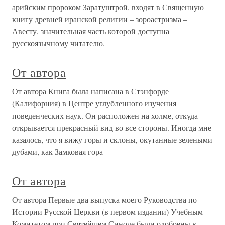
арийским пророком Заратуштрой, входят в Священную
книгу древней иранской религии – зороастризма –
Авесту, значительная часть которой доступна
русскоязычному читателю.
От автора
От автора Книга была написана в Стэнфорде
(Калифорния) в Центре углубленного изучения
поведенческих наук. Он расположен на холме, откуда
открывается прекрасный вид во все стороны. Иногда мне
казалось, что я вижу горы и склоны, окутанные зелеными
дубами, как Замковая гора
От автора
От автора Первые два выпуска моего Руководства по
Истории Русской Церкви (в первом издании) Учебным
Комитетом при Святейшем Синоде были одобрены в