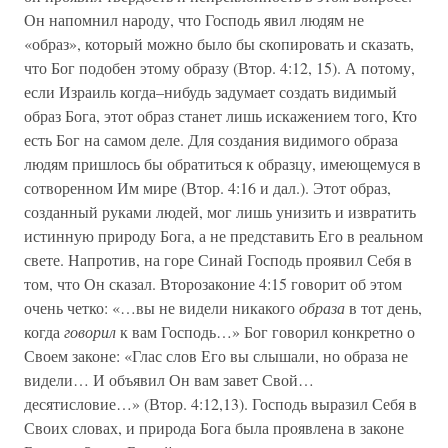
Он напомнил народу, что Господь явил людям не
«образ», который можно было бы скопировать и сказать,
что Бог подобен этому образу (Втор. 4:12, 15). А потому,
если Израиль когда–нибудь задумает создать видимый
образ Бога, этот образ станет лишь искажением того, Кто
есть Бог на самом деле. Для создания видимого образа
людям пришлось бы обратиться к образцу, имеющемуся в
сотворенном Им мире (Втор. 4:16 и дал.). Этот образ,
созданный руками людей, мог лишь унизить и извратить
истинную природу Бога, а не представить Его в реальном
свете. Напротив, на горе Синай Господь проявил Себя в
том, что Он сказал. Второзаконие 4:15 говорит об этом
очень четко: «…вы не видели никакого
образа
в тот день,
когда
говорил
к вам Господь…» Бог говорил конкретно о
Своем законе: «Глас слов Его вы слышали, но образа не
видели… И объявил Он вам завет Свой…
десятисловие…» (Втор. 4:12,13). Господь выразил Себя в
Своих словах, и природа Бога была проявлена в законе