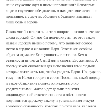
наше служение идет в ином направлении? Некоторые
люди в служении обездоленным находят свое истинное
призвание, а у других общение с бедными вызывает
лишь боль и горечь.
Иаков мог бы ответить на этот вопрос, пояснив значение
слова
царский.
Он мог бы подчеркнуть, что этот закон
назван
царским
именно потому, что занимает особое
место в сердце и желаниях Царя. Этот закон особым
образом отражает Его сущность, то есть то, Кем в
реальности является Сам Царь и каковы Его желания. А
посему закон обязателен для исполнения теми людьми,
которые хотят жить так, чтобы угодить Царю. Но, судя по
тому, что Иаков говорит в своем Послании, такой подход
и такое объяснение покажутся недостаточно
убедительными. Иаков идет дальше понятия
индивидуальной ответственности и обязанности
подчиниться царскому закону и устанавливает некую
всеобщую обязанность, которая, по сути дела, является