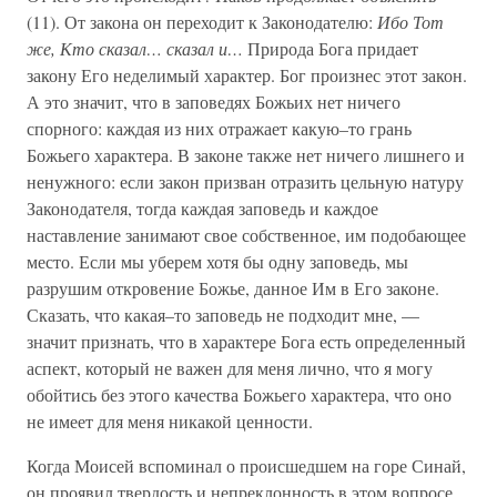
(11). От закона он переходит к Законодателю:
Ибо Тот
же, Кто сказал… сказал и…
Природа Бога придает
закону Его неделимый характер. Бог произнес этот закон.
А это значит, что в заповедях Божьих нет ничего
спорного: каждая из них отражает какую–то грань
Божьего характера. В законе также нет ничего лишнего и
ненужного: если закон призван отразить цельную натуру
Законодателя, тогда каждая заповедь и каждое
наставление занимают свое собственное, им подобающее
место. Если мы уберем хотя бы одну заповедь, мы
разрушим откровение Божье, данное Им в Его законе.
Сказать, что какая–то заповедь не подходит мне, —
значит признать, что в характере Бога есть определенный
аспект, который не важен для меня лично, что я могу
обойтись без этого качества Божьего характера, что оно
не имеет для меня никакой ценности.
Когда Моисей вспоминал о происшедшем на горе Синай,
он проявил твердость и непреклонность в этом вопросе.