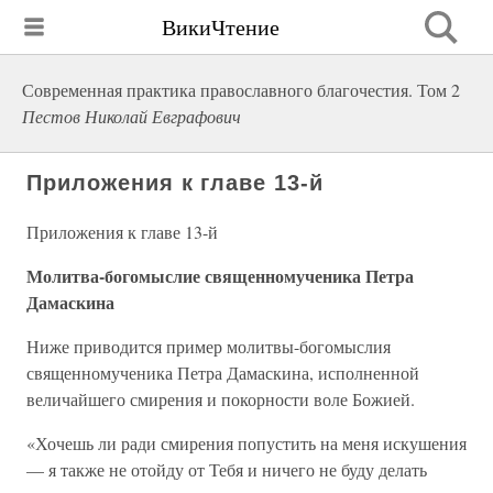
ВикиЧтение
Современная практика православного благочестия. Том 2
Пестов Николай Евграфович
Приложения к главе 13-й
Приложения к главе 13-й
Молитва-богомыслие священномученика Петра
Дамаскина
Ниже приводится пример молитвы-богомыслия
священномученика Петра Дамаскина, исполненной
величайшего смирения и покорности воле Божией.
«Хочешь ли ради смирения попустить на меня искушения
— я также не отойду от Тебя и ничего не буду делать