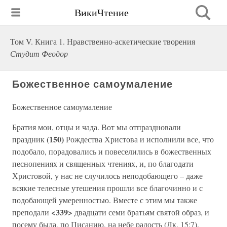
ВикиЧтение
Том V. Книга 1. Нравственно-аскетические творения
Студит Феодор
Божественное самоумаление
Божественное самоумаление
Братия мои, отцы и чада. Вот мы отпраздновали
(150)
праздник
Рождества Христова и исполнили все, что
подобало, порадовались и повеселились в божественных
песнопениях и священных чтениях, и, по благодати
Христовой, у нас не случилось неподобающего – даже
всякие телесные утешения прошли все благочинно и с
подобающей умеренностью. Вместе с этим мы также
<339>
преподали
двадцати семи братьям святой образ, и
посему была, по Писанию, на небе радость (Лк. 15:7).