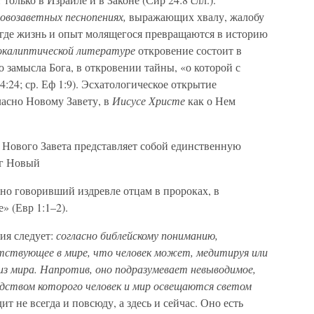
овозаветных песнопениях,
выражающих хвалу, жалобу
 где жизнь и опыт молящегося превращаются в историю
окалиптической литературе
откровение состоит в
 замысла Бога, в откровении тайны, «о которой с
:24; ср. Еф 1:9). Эсхатологическое открытие
ласно Новому Завету, в
Иисусе Христе
как о Нем
и Нового Завета представляет собой единственную
ог Новый
зно говоривший издревле отцам в пророках, в
» (Евр 1:1–2).
ия следует:
согласно библейскому пониманию,
тствующее в мире, что человек может, медитируя или
з мира. Напротив, оно подразумевает невыводимое,
едством которого человек и мир освещаются светом
 не всегда и повсюду, а здесь и сейчас. Оно есть