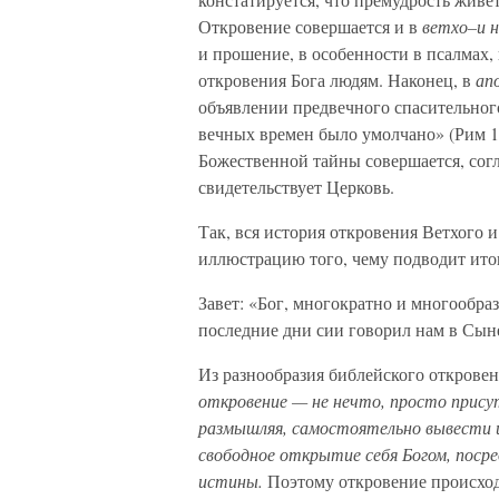
Откровение совершается и в
ветхо–и н
и прошение, в особенности в псалмах,
откровения Бога людям. Наконец, в
ап
объявлении предвечного спасительного
вечных времен было умолчано» (Рим 14
Божественной тайны совершается, сог
свидетельствует Церковь.
Так, вся история откровения Ветхого 
иллюстрацию того, чему подводит ит
Завет: «Бог, многократно и многообра
последние дни сии говорил нам в Сыне
Из разнообразия библейского откровен
откровение — не нечто, просто прису
размышляя, самостоятельно вывести и
свободное открытие себя Богом, поср
истины.
Поэтому откровение происходит