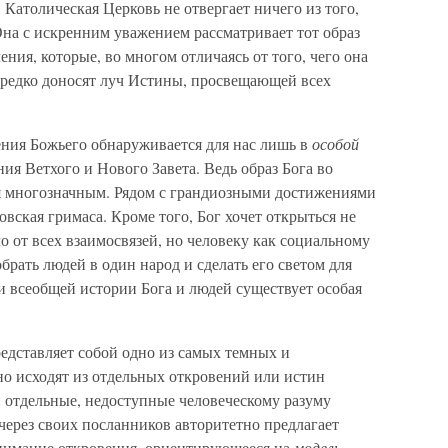
атолическая Церковь не отвергает ничего из того,
 Она с искренним уважением рассматривает тот образ
ения, которые, во многом отличаясь от того, чего она
нередко доносят луч Истины, просвещающей всех
ния Божьего обнаруживается для нас лишь в
особой
ия Ветхого и Нового Завета. Ведь образ Бога во
я многозначным. Рядом с грандиозными достижениями
вская гримаса. Кроме того, Бог хочет открыться не
о от всех взаимосвязей, но человеку как социальному
брать людей в один народ и сделать его светом для
ди всеобщей истории Бога и людей существует особая
едставляет собой одно из самых темных и
о исходят из отдельных откровений или истин
 отдельные, недоступные человеческому разуму
 через своих посланников авторитетно предлагает
онимание откровения, ориентирующееся на
модель