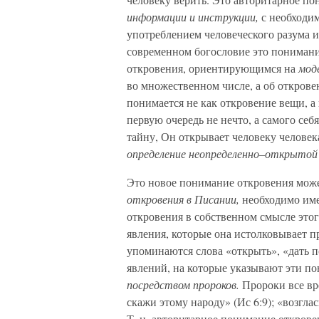
информации и инструкции,
с необходим
употреблением человеческого разума и
современном богословие это пониман
откровения, ориентирующимся на
мод
во множественном числе, а об открове
понимается не как откровение вещи, а
первую очередь не нечто, а самого себ
тайну, Он открывает человеку человек
определение неопределенно–открытой 
Это новое понимание откровения может
откровения в Писании,
необходимо име
откровения в собственном смысле этог
явления, которые она истолковывает 
упоминаются слова «открыть», «дать п
явлений, на которые указывают эти п
посредством пророков.
Пророки все вр
скажи этому народу» (Ис 6:9); «возгла
Т. н. авторитарное понимание открове