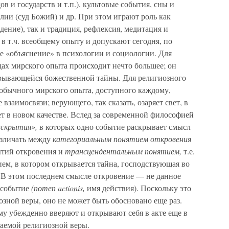
в и государств и т.п.), культовые события, сны и
лии (суд Божий) и др. При этом играют роль как
дение), так и традиция, рефлексия, медитация и
в т.ч. всеобщему опыту и допускают сегодня, по
е «объяснение» в психологии и социологии. Для
ах мирского опыта происходит нечто большее; он
крывающейся божественной тайны. Для религиозного
и обычного мирского опыта, доступного каждому,
заимосвязи; верующего, так сказать, озаряет свет, в
ет в новом качестве. Вслед за современной философией
аскрытия»,
в которых одно событие раскрывает смысл
азличать между
категориальным понятием откровения
ытий откровения и
трансцендентальным понятием,
т.е.
ем, в котором открывается тайна, господствующая во
. В этом последнем смысле откровение — не данное
а событие
(потеп actionis,
имя действия). Поскольку это
зной веры, оно не может быть обосновано еще раз.
ему убежденно вверяют и открывают себя в акте еще в
аемой религиозной веры.