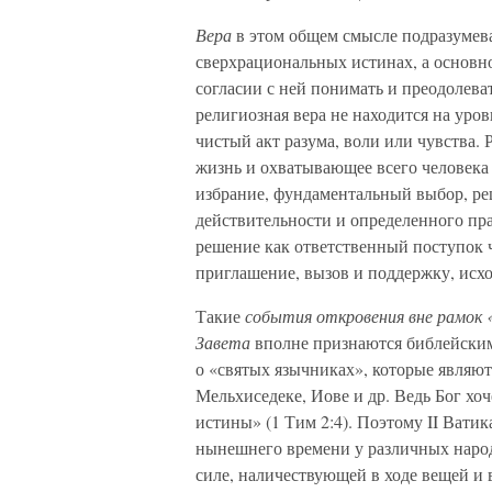
Вера
в этом общем смысле подразумева
сверхрациональных истинах, а основн
согласии с ней понимать и преодолева
религиозная вера не находится на уров
чистый акт разума, воли или чувства.
жизнь и охватывающее всего человека 
избрание, фундаментальный выбор, ре
действительности и определенного пра
решение как ответственный поступок ч
приглашение, вызов и поддержку, исхо
Такие
события откровения вне рамок 
Завета
вполне признаются библейским
о «святых язычниках», которые являют
Мельхиседеке, Иове и др. Ведь Бог хоч
истины» (1 Тим 2:4). Поэтому II Ватик
нынешнего времени у различных народ
силе, наличествующей в ходе вещей и 