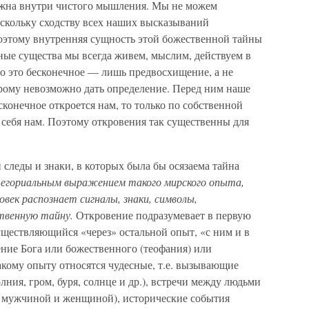
ожна внутри чистого мышления. Мы не можем
оскольку сходству всех наших высказываний
Поэтому внутренняя сущность этой божественной тайны
чные существа мы всегда живем, мыслим, действуем в
но это бесконечное — лишь предвосхищение, а не
орому невозможно дать определение. Перед ним наше
онечное откроется нам, то только по собственной
 себя нам. Поэтому откровения так существенны для
 следы и знаки, в которых была бы осязаема тайна
егориальным выражением такого мирского опыта,
овек распознает сигналы, знаки, символы,
твенную тайну.
Откровение подразумевает в первую
существляющийся «через» остальной опыт, «с ним и в
ение Бога или божественного (теофания) или
акому опыту относятся чудесные, т.е. вызывающие
лния, гром, буря, солнце и др.), встречи между людьми
у мужчиной и женщиной), исторические события