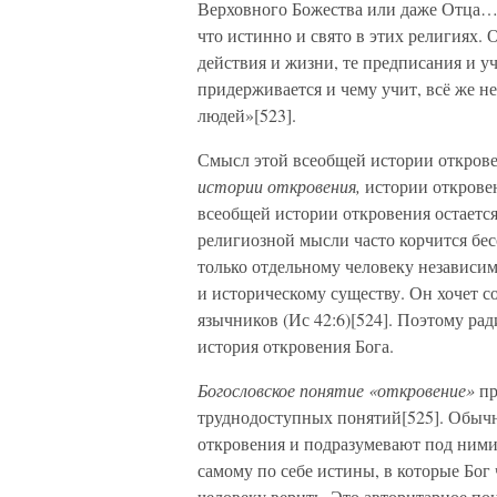
Верховного Божества или даже Отца… К
что истинно и свято в этих религиях.
действия и жизни, те предписания и уч
придерживается и чему учит, всё же 
людей»[523].
Смысл этой всеобщей истории открове
истории откровения,
истории откровен
всеобщей истории откровения остаетс
религиозной мысли часто корчится бесо
только отдельному человеку независим
и историческому существу. Он хочет со
язычников (Ис 42:6)[524]. Поэтому ра
история откровения Бога.
Богословское понятие «откровение»
пр
труднодоступных понятий[525]. Обычн
откровения и подразумевают под ними
самому по себе истины, в которые Бог
человеку верить. Это авторитарное п