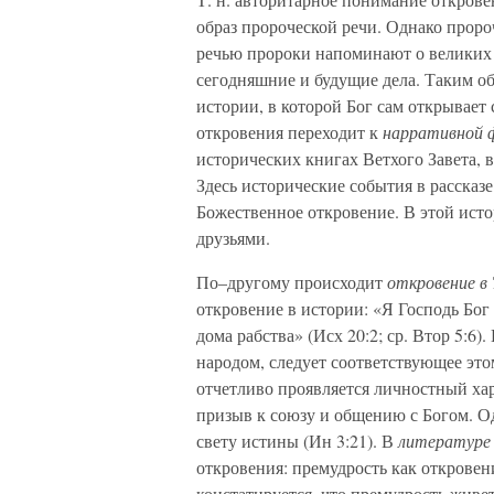
образ пророческой речи. Однако пророч
речью пророки напоминают о великих 
сегодняшние и будущие дела. Таким о
истории, в которой Бог сам открывает
откровения переходит к
нарративной 
исторических книгах Ветхого Завета, 
Здесь исторические события в рассказ
Божественное откровение. В этой исто
друзьями.
По–другому происходит
откровение в 
откровение в истории: «Я Господь Бог 
дома рабства» (Исх 20:2; ср. Втор 5:6
народом, следует соответствующее это
отчетливо проявляется личностный ха
призыв к союзу и общению с Богом. Од
свету истины (Ин 3:21). В
литературе
откровения: премудрость как откровен
констатируется, что премудрость живет 