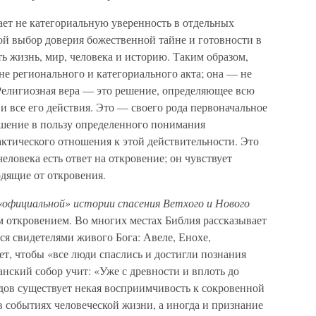
ет не категориальную уверенность в отдельных
ой выбор доверия божественной тайне и готовности в
ть жизнь, мир, человека и историю. Таким образом,
не регионального и категориального акта; она — не
 Религиозная вера — это решение, определяющее всю
и все его действия. Это — своего рода первоначальное
шение в пользу определенного понимания
ктического отношения к этой действительности. Это
еловека есть ответ на откровение; он чувствует
дящие от откровения.
«официальной» истории спасения Ветхого и Нового
 откровением. Во многих местах Библия рассказывает
ся свидетелями живого Бога: Авеле, Енохе,
ет, чтобы «все люди спаслись и достигли познания
анский собор учит: «Уже с древности и вплоть до
ов существует некая восприимчивость к сокровенной
в событиях человеческой жизни, а иногда и признание