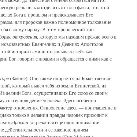
ескую речь нельзя отделить от того факта, что этой
делах Бога в прошлом и предсказывают Его
бразом, для пророков важно полномочное толкование
 себя своему народу. В этом пророческий тип
форме откровения,
которую мы находим прежде всего в
в новозаветных Евангелиях и Деяниях Апостолов.
е этой истории сами истолковывают себя как
рии Бог говорит с людьми и обращается с ними как с
Торе
(Законе). Оно также опирается на Божественное
твой, который вывел тебя из земли Египетской, из
). Из деяний Бога, осуществивших Его союз со своим
му союзу поведение человека. Здесь особенно
рактер откровения. Откровение здесь — приглашение и
нако только в делании правды человек приходит к
 премудрости
встречается еще одно понимание
ие действительности и ее законов, причем
только в Израиле и в Законе (Сир 24:8 слл.).