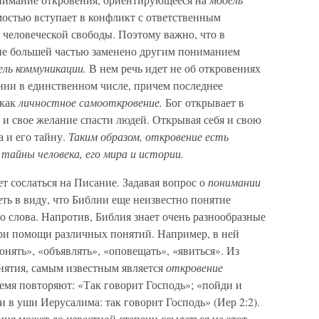
остью вступает в конфликт с ответственным
 человеческой свободы. Поэтому важно, что в
ие большей частью заменено другим пониманием
ель коммуникации.
В нем речь идет не об откровениях
нии в единственном числе, причем последнее
 как
личностное самооткровение.
Бог открывает в
я и свое желание спасти людей. Открывая себя и свою
а и его тайну.
Таким образом, откровение есть
тайны человека, его мира и истории.
 сослаться на Писание. Задавая вопрос о
понимании
ть в виду, что Библии еще неизвестно понятие
о слова. Напротив, Библия знает очень разнообразные
при помощи различных понятий. Например, в ней
онять», «объявлять», «оповещать», «явиться». Из
онятия, самым известным является
откровение
емя повторяют: «Так говорит Господь»; «пойди и
си в уши Иерусалима: так говорит Господь» (Иер 2:2).
ния может до известной степени ссылаться на этот