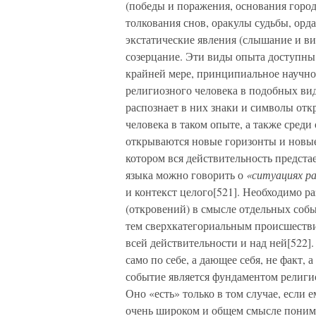
(победы и поражения, основания городо
толкования снов, оракулы судьбы, орда
экстатические явления (слышание и ви
созерцание. Эти виды опыта доступны 
крайней мере, принципиальное научно
религиозного человека в подобных вид
распознает в них знаки и символы от
человека в таком опыте, а также сред
открываются новые горизонты и новые в
котором вся действительность предста
языка можно говорить о
«ситуациях р
и контекст целого[521]. Необходимо р
(откровений) в смысле отдельных соб
тем сверхкатегориальным происшестви
всей действительности и над ней[522]
само по себе, а дающее себя, не факт, 
событие является фундаментом религио
Оно «есть» только в том случае, если 
очень широком и общем смысле поним