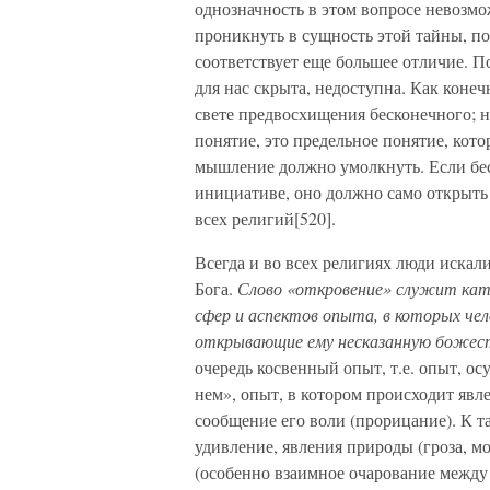
однозначность в этом вопросе невозм
проникнуть в сущность этой тайны, п
соответствует еще большее отличие. 
для нас скрыта, недоступна. Как коне
свете предвосхищения бесконечного; 
понятие, это предельное понятие, кот
мышление должно умолкнуть. Если беск
инициативе, оно должно само открыть
всех религий[520].
Всегда и во всех религиях люди искали
Бога.
Слово «откровение» служит кат
сфер и аспектов опыта, в которых чел
открывающие ему несказанную божес
очередь косвенный опыт, т.е. опыт, о
нем», опыт, в котором происходит явл
сообщение его воли (прорицание). К т
удивление, явления природы (гроза, мо
(особенно взаимное очарование межд