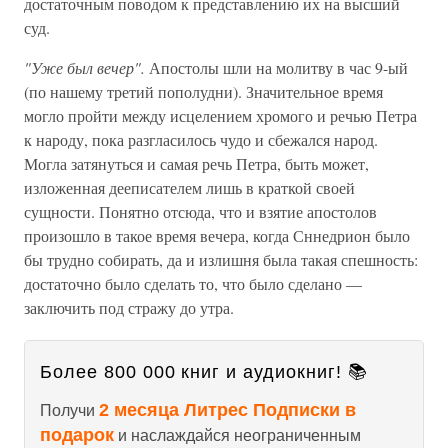
достаточным поводом к представлению их на высший
суд.
"Уже был вечер".
Апостолы шли на молитву в час 9-ый
(по нашему третий пополудни). Значительное время
могло пройти между исцелением хромого и речью Петра
к народу, пока разгласилось чудо и сбежался народ.
Могла затянуться и самая речь Петра, быть может,
изложенная дееписателем лишь в краткой своей
сущности. Понятно отсюда, что и взятие апостолов
произошло в такое время вечера, когда Сннедрион было
бы трудно собирать, да и излишня была такая спешность:
достаточно было сделать то, что было сделано —
заключить под стражу до утра.
Более 800 000 книг и аудиокниг! 📚
2 месяца Литрес Подписки в
Получи
подарок
и наслаждайся неограниченным