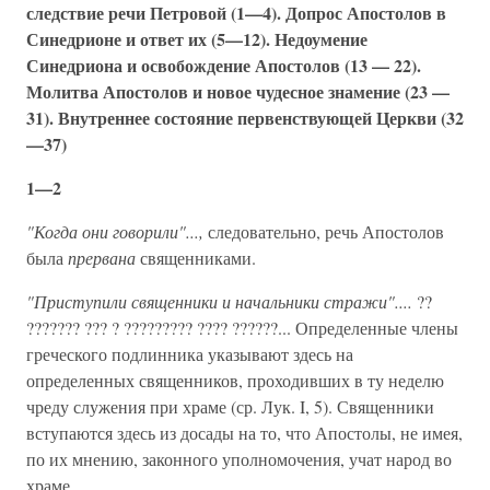
следствие речи Петровой (1—4). Допрос Апостолов в
Синедрионе и ответ их (5—12). Недоумение
Синедриона и освобождение Апостолов (13 — 22).
Молитва Апостолов и новое чудесное знамение (23 —
31). Внутреннее состояние первенствующей Церкви (32
—37)
1—2
"Когда они говорили"...,
следовательно, речь Апостолов
была
прервана
священниками.
"Приступили священники и начальники стражи"....
??
??????? ??? ? ????????? ???? ??????... Определенные члены
греческого подлинника указывают здесь на
определенных священников, проходивших в ту неделю
чреду служения при храме (ср. Лук. I, 5). Священники
вступаются здесь из досады на то, что Апостолы, не имея,
по их мнению, законного уполномочения, учат народ во
храме.