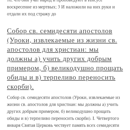
воскресение из мертвых; 3 И наложили на них руки и
отдали их под стражу до
Собор св. семидесяти апостолов
(Уроки, извлекаемые из жизни св.
апостолов для христиан: мы
должны а) учить других добрым
примером, б) великодушно прощать
обиды и в) терпеливо переносить
скорби).
Собор св. семидесяти апостолов (Уроки, извлекаемые из
жизни св. апостолов для христиан: мы должны а) учить
других добрым примером, б) великодушно прощать
обиды и в) терпеливо переносить скорби). I. Четвертого
января Святая Церковь чествует память всех семидесяти