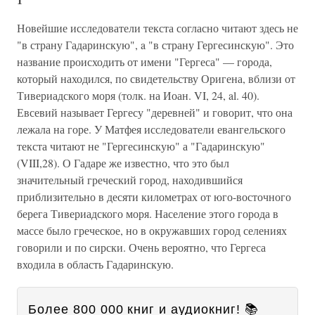
Новейшие исследователи текста согласно читают здесь не
"в страну Гадаринскую", a "в страну Гергесинскую". Это
название происходить от имени "Гергеса" — города,
который находился, по свидетельству Оригена, вблизи от
Тивериадского моря (толк. на Иоан. VI, 24, al. 40).
Евсевий называет Гергесу "деревней" и говорит, что она
лежала на горе. У Матфея исследователи евангельского
текста читают не "Гергесинскую" а "Гадаринскую"
(VIII,28). О Гадаре же известно, что это был
значительный греческий город, находившийся
приблизительно в десяти километрах от юго-восточного
берега Тивериадского моря. Население этого города в
массе было греческое, но в окружавших город селениях
говорили и по сирски. Очень вероятно, что Гергеса
входила в область Гадаринскую.
Более 800 000 книг и аудиокниг! 📚