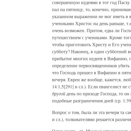
совершенную иудеями в тот год Пасху 
пал на пятницу, то, конечно, приним
указанном выражении не мог иметь в 
учениками Христос на день раньше, т.е
очень возможен. Притом, едва ли Госп
путешествием с учениками. Кроме того
чтобы приготовить Христу и Его учени
субботу? Наконец, в один субботний в
прибытие многих иудеев в Вифанию, по
определение первосвященников убить и 
что Господь пришел в Вифанию в пятн
вечеря. Евреи же вообще, кажется, люб
14:1,5[291] и сл.). Если евангелист не
другой
день по приходе Господа, то он
подобные разграничения дней (ср. 1:39
Вопрос о том, была ли эта вечеря та са
и сл.), толкователями решается различн
Одни (напр.,
еп. Михаил
) утверждают, 