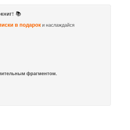
книг! 📚
писки в подарок
и наслаждайся
омительным фрагментом.