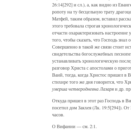
26:14[292] и сл.), а, как видно из Ева
ропоту на ту бесцельную трату драгоц
Матфей, таким образом, вставил расска
этого требовала строгая хронологическ
отчасти охарактеризовать настроение 
того, чтобы сказать, что Господь знал
Совершенно в такой же связи стоит ис
свидетельства богослужебных песнопен
устанавливать хронологическую послед
разговор Христа с апостолами о приго
Ваий, тогда, когда Христос пришел в
стихире того же дня говорится, что 
умерша четверодневна Лазаря
и др. п
Откуда пришел в этот раз Господь в В
посетил дом Закхея (Лк. 19:5[294]). 
часов.
О Вифании — см. 2:1.