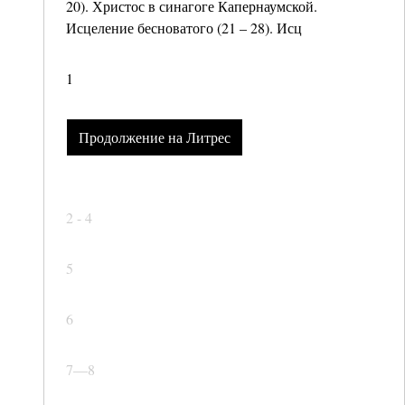
20). Христос в синагоге Капернаумской.
Исцеление бесноватого (21 – 28). Исц
1
Продолжение на Литрес
2 - 4
5
6
7—8