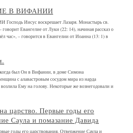
ИЕ В ВИФАНИИ
осподь Иисус воскрешает Лазаря. Монастырь св.
 говорит Евангелие от Луки (22: 14), начиная рассказ о
ёл час», – говорится в Евангелии от Иоанна (13: 1) в
и.
 когда был Он в Вифании, в доме Симона
женщина с алавастровым сосудом мира из нарда
, возлила Ему на голову. Некоторые же вознегодовали и
а царство. Первые годы его
ние Саула и помазание Давида
рвые годы его царствования. Отвержение Саула и