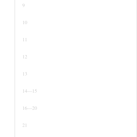
9
10
11
12
13
14—15
16—20
21