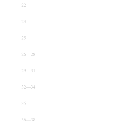
22
23
25
26—28
29—31
32—34
35
36—38