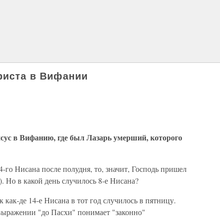
Христа в Вифании
исус в Вифанию, где был Лазарь умерший, которого
14-го Нисана после полудня, то, значит, Господь пришел
. Но в какой день случилось 8-е Нисана?
к как-де 14-е Нисана в тот год случилось в пятницу.
 выражении "до Пасхи" понимает "законно"