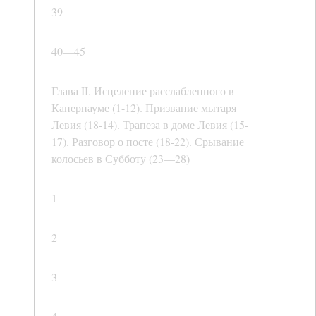
39
40—45
Глава II. Исцеление расслабленного в
Капернауме (1-12). Призвание мытаря
Левия (18-14). Трапеза в доме Левия (15-
17). Разговор о посте (18-22). Срывание
колосьев в Субботу (23—28)
1
2
3