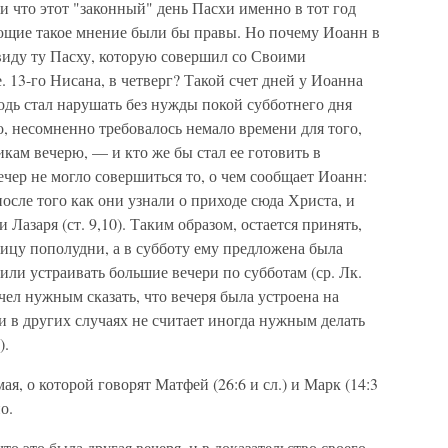
и что этот "законный" день Пасхи именно в тот год
ающие такое мнение были бы правы. Но почему Иоанн в
виду ту Пасху, которую совершил со Своими
. 13-го Нисана, в четверг? Такой счет дней у Иоанна
одь стал нарушать без нужды покой субботнего дня
, несомненно требовалось немало времени для того,
кам вечерю, — и кто же бы стал ее готовить в
ечер не могло совершиться то, о чем сообщает Иоанн:
сле того как они узнали о приходе сюда Христа, и
Лазаря (ст. 9,10). Таким образом, остается принять,
ицу пополудни, а в субботу ему предложена была
или устраивать большие вечери по субботам (ср. Лк.
 счел нужным сказать, что вечеря была устроена на
 и в других случаях не считает иногда нужным делать
).
мая, о которой говорят Матфей (26:6 и сл.) и Марк (14:3
о.
что это была другая вечеря, и в доказательство своего