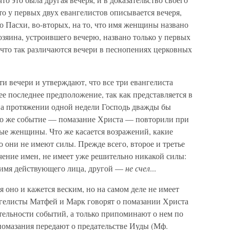
то у первых двух евангелистов описывается вечеря,
 до Пасхи, во-вторых, на то, что имя женщины названо
озяина, устроившего вечерю, названо только у первых
, что так различаются вечери в песнопениях церковных
ти вечери и утверждают, что все три евангелиста
ее последнее предположение, так как представляется в
на протяжении одной недели Господь дважды бы
то же событие — помазание Христа — повторили при
ые женщины. Что же касается возражений, какие
о они не имеют силы. Прежде всего, второе и третье
чение имен, не имеет уже решительно никакой силы:
имя действующего лица, другой —
не счел
...
тя оно и кажется веским, но на самом деле не имеет
ангелисты Матфей и Марк говорят о помазании Христа
тельности событий, а только припоминают о нем по
 помазания передают о предательстве Иуды (Мф.