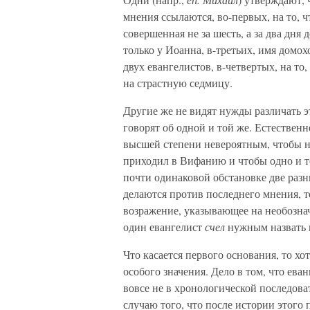
мнения ссылаются, во-первых, на то, ч
совершенная не за шесть, а за два дня
только у Иоанна, в-третьих, имя домох
двух евангелистов, в-четвертых, на то
на страстную седмицу.
Другие же не видят нужды различать э
говорят об одной и той же. Естественн
высшей степени невероятным, чтобы 
приходил в Вифанию и чтобы одно и 
почти одинаковой обстановке две разн
делаются против последнего мнения, т
возражение, указывающее на необозна
один евангелист
счел
нужным назвать 
Что касается первого основания, то хо
особого значения. Дело в том, что ев
вовсе не в хронологической последова
случаю того, что после истории этого