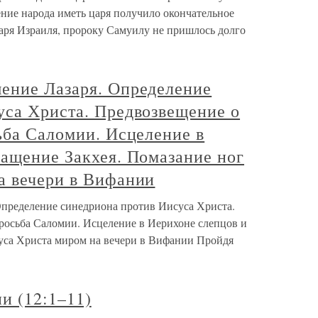
ние народа иметь царя получило окончательное
аря Израиля, пророку Самуилу не пришлось долго
ение Лазаря. Определение
уса Христа. Предвозвещение о
ьба Саломии. Исцеление в
ращение Закхея. Помазание ног
а вечери в Вифании
пределение синедриона против Иисуса Христа.
Просьба Саломии. Исцеление в Иерихоне слепцов и
уса Христа миром на вечери в Вифании Пройдя
и (12:1–11)