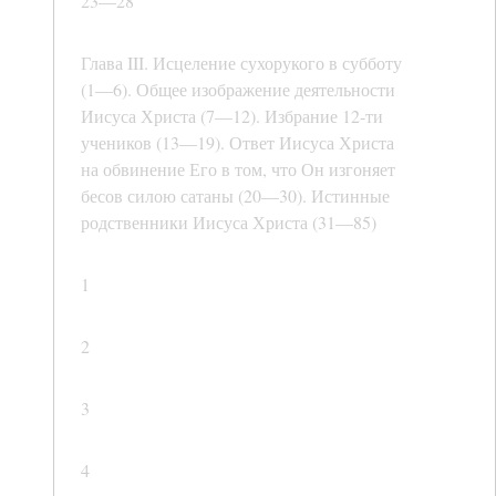
23—28
Глава III. Исцеление сухорукого в субботу
(1—6). Общее изображение деятельности
Иисуса Христа (7—12). Избрание 12-ти
учеников (13—19). Ответ Иисуса Христа
на обвинение Его в том, что Он изгоняет
бесов силою сатаны (20—30). Истинные
родственники Иисуса Христа (31—85)
1
2
3
4