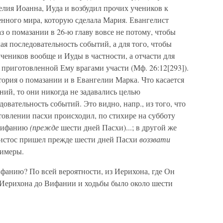
нгелия Иоанна, Иуда и возбудил прочих учеников к
енного мира, которую сделала Мария. Евангелист
з о помазании в 26-ю главу вовсе не потому, чтобы
ая последовательность событий, а для того, чтобы
учеников вообще и Иуды в частности, а отчасти для
 о приготовленной Ему врагами участи (Мф. 26:12[293]).
тория о помазании и в Евангелии Марка. Что касается
ий, то они никогда не задавались целью
овательность событий. Это видно, напр., из того, что
товлении пасхи происходил, по стихире на субботу
 Вифанию
(прежде
шести дней Пасхи)...; в другой же
Христос пришел прежде шести дней Пасхи
воззвати
римеры.
ифанию? По всей вероятности, из Иерихона, где Он
От Иерихона до Вифании и ходьбы было около шести