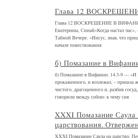
Глава 12 ВОСКРЕШЕН
Глава 12 ВОСКРЕШЕНИЕ В ВИФАНИИ Г
Еватерины, Синай«Когда настал час», –
Тайной Вечере. «Иисус, зная, что приш
начале повествования
б) Помазание в Вифани
б) Помазание в Вифании. 14.3-9 — «И
прокаженного, и возлежал, – пришла 
чистого, драгоценного и, разбив сосуд
говорили между собою: к чему сия
XXXI Помазание Саула н
царствования. Отверже
XXXI Помазание Саула на царство. Пе