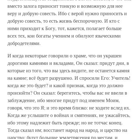
вместо залога приносит тонкую и возможную для нее
веру и добрую совесть. Ибо с верой нужно приносить и
добрую совесть, то есть жизнь беспорочную. И кто с
ними приходит к Богу, тот, кажется, полагает больше
всех тех, кои богаты учением и обилуют языческими
добродетелями.
И когда некоторые говорили о храме, что он украшен
дорогими камнями и вкладами, Он сказал: придут дни, в
которые из того, что вы здесь видите, не останется камня
на камне; всё будет разрушено. И спросили Его: Учитель!
когда же это будет? и какой признак, когда это должно
произойти? Он сказал: берегитесь, чтобы вас не ввели в
заблуждение, ибо многие придут под именем Моим,
говоря, что это Я; и это время близко: не ходите вслед их.
Когда же услышите о войнах и смятениях, не ужасайтесь,
ибо этому надлежит быть прежде; но не тотчас конец.
Тогда сказал им; восстанет народ на народ, и царство на
царство; будут большие землетрясения по местам, и