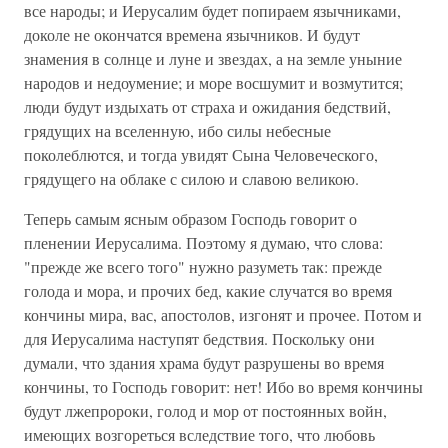
все народы; и Иерусалим будет попираем язычниками,
доколе не окончатся времена язычников. И будут
знамения в солнце и луне и звездах, а на земле уныние
народов и недоумение; и море восшумит и возмутится;
люди будут издыхать от страха и ожидания бедствий,
грядущих на вселенную, ибо силы небесные
поколеблются, и тогда увидят Сына Человеческого,
грядущего на облаке с силою и славою великою.
Теперь самым ясным образом Господь говорит о
пленении Иерусалима. Поэтому я думаю, что слова:
"прежде же всего того" нужно разуметь так: прежде
голода и мора, и прочих бед, какие случатся во время
кончины мира, вас, апостолов, изгонят и прочее. Потом и
для Иерусалима наступят бедствия. Поскольку они
думали, что здания храма будут разрушены во время
кончины, то Господь говорит: нет! Ибо во время кончины
будут лжепророки, голод и мор от постоянных войн,
имеющих возгореться вследствие того, что любовь