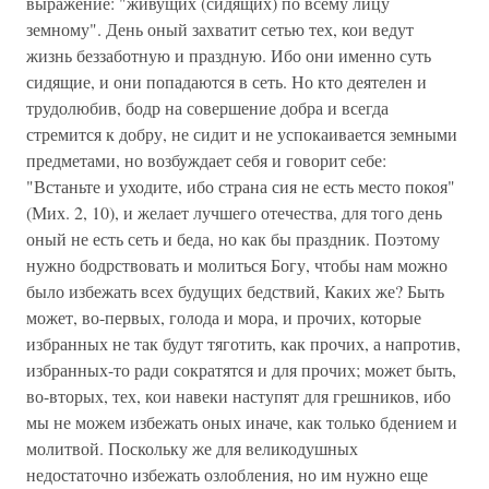
выражение: "живущих (сидящих) по всему лицу
земному". День оный захватит сетью тех, кои ведут
жизнь беззаботную и праздную. Ибо они именно суть
сидящие, и они попадаются в сеть. Но кто деятелен и
трудолюбив, бодр на совершение добра и всегда
стремится к добру, не сидит и не успокаивается земными
предметами, но возбуждает себя и говорит себе:
"Встаньте и уходите, ибо страна сия не есть место покоя"
(Мих. 2, 10), и желает лучшего отечества, для того день
оный не есть сеть и беда, но как бы праздник. Поэтому
нужно бодрствовать и молиться Богу, чтобы нам можно
было избежать всех будущих бедствий, Каких же? Быть
может, во-первых, голода и мора, и прочих, которые
избранных не так будут тяготить, как прочих, а напротив,
избранных-то ради сократятся и для прочих; может быть,
во-вторых, тех, кои навеки наступят для грешников, ибо
мы не можем избежать оных иначе, как только бдением и
молитвой. Поскольку же для великодушных
недостаточно избежать озлобления, но им нужно еще