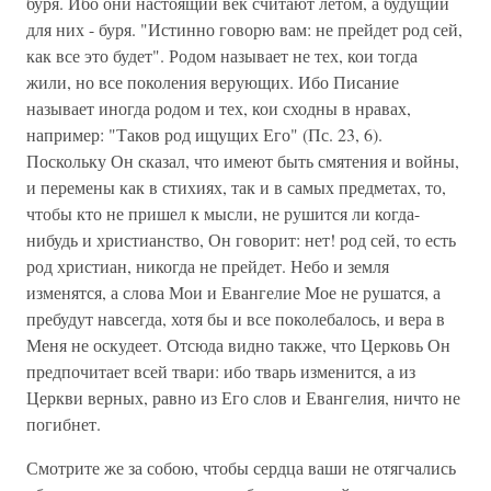
буря. Ибо они настоящий век считают летом, а будущий
для них - буря. "Истинно говорю вам: не прейдет род сей,
как все это будет". Родом называет не тех, кои тогда
жили, но все поколения верующих. Ибо Писание
называет иногда родом и тех, кои сходны в нравах,
например: "Таков род ищущих Его" (Пс. 23, 6).
Поскольку Он сказал, что имеют быть смятения и войны,
и перемены как в стихиях, так и в самых предметах, то,
чтобы кто не пришел к мысли, не рушится ли когда-
нибудь и христианство, Он говорит: нет! род сей, то есть
род христиан, никогда не прейдет. Небо и земля
изменятся, а слова Мои и Евангелие Мое не рушатся, а
пребудут навсегда, хотя бы и все поколебалось, и вера в
Меня не оскудеет. Отсюда видно также, что Церковь Он
предпочитает всей твари: ибо тварь изменится, а из
Церкви верных, равно из Его слов и Евангелия, ничто не
погибнет.
Смотрите же за собою, чтобы сердца ваши не отягчались