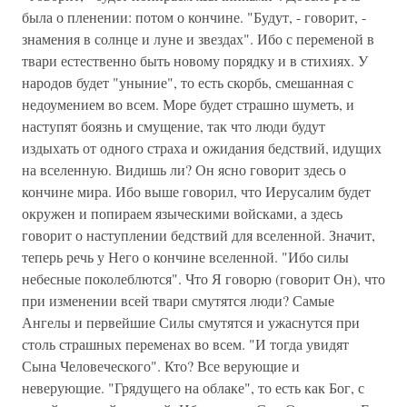
была о пленении: потом о кончине. "Будут, - говорит, -
знамения в солнце и луне и звездах". Ибо с переменой в
твари естественно быть новому порядку и в стихиях. У
народов будет "уныние", то есть скорбь, смешанная с
недоумением во всем. Море будет страшно шуметь, и
наступят боязнь и смущение, так что люди будут
издыхать от одного страха и ожидания бедствий, идущих
на вселенную. Видишь ли? Он ясно говорит здесь о
кончине мира. Ибо выше говорил, что Иерусалим будет
окружен и попираем языческими войсками, а здесь
говорит о наступлении бедствий для вселенной. Значит,
теперь речь у Него о кончине вселенной. "Ибо силы
небесные поколеблются". Что Я говорю (говорит Он), что
при изменении всей твари смутятся люди? Самые
Ангелы и первейшие Силы смутятся и ужаснутся при
столь страшных переменах во всем. "И тогда увидят
Сына Человеческого". Кто? Все верующие и
неверующие. "Грядущего на облаке", то есть как Бог, с