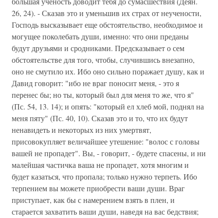
большая ученость доводит тебя до сумасшествия (Деян.
26, 24). - Сказав это и уменьшив их страх от неучености,
Господь высказывает еще обстоятельство, необходимое и
могущее поколебать души, именно: что они преданы
будут друзьями и сродниками. Предсказывает о сем
обстоятельстве для того, чтобы, случившись внезапно,
оно не смутило их. Ибо оно сильно поражает душу, как и
Давид говорит: "ибо не враг поносит меня, - это я
перенес бы; но ты, который был для меня то же, что я"
(Пс. 54, 13. 14); и опять: "который ел хлеб мой, поднял на
меня пяту" (Пс. 40, 10). Сказав это и то, что их будут
ненавидеть и некоторых из них умертвят,
присовокупляет величайшее утешение: "волос с головы
вашей не пропадет". Вы, - говорит, - будете спасены, и ни
малейшая частичка ваша не пропадет, хотя многим и
будет казаться, что пропала; только нужно терпеть. Ибо
терпением вы можете приобрести ваши души. Враг
приступает, как бы с намерением взять в плен, и
старается захватить ваши души, наведя на вас бедствия;