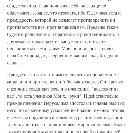
свидетельства. Итак положите себе на сердце не
обдумывать заранее, что отвечать, ибо Я дам вам уста и
премудрость, которой не возмогут противоречить ни
противостоять все, противящиеся вам. Преданы также
будете и родителями, и братьями, и родственниками, и
друзьями, и некоторых из вас умертвят; и будете
ненавидимы всеми за имя Мое, но и волос с головы
вашей не пропадет, - терпением вашим спасайте души
ваши.
Прежде всего того, что имеет случиться при кончине
мира, или и при пленении (ибо, как я сказал, Он с речью
о кончине соединяет речь и о пленении), "возложат на
вас", то есть учеников Моих, "руки". И действительно,
прежде пленения Иерусалима апостолы изгнаны были из
него, по особенному усмотрению Божию, именно: чтобы
все ужасы обрушились только над распинателями, а они,
то есть апостолы, наполнили весь мир проповедью. Были
также приводимы апостолы и пред царей и правителей: