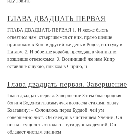
иду ловить
ГЛАВА ДВАДЦАТЬ ПЕРВАЯ
ГЛАВА ДВАДЦАТЬ ПЕРВАЯ 1. И якоже бысть
отвезтися нам, отвергшымся от них, прямо шедше
приидохом в Кон, в другий же день в Родос, и оттуду в
Патару. 2. И обретше корабль преходящ в Финикию,
возшедше отвезохомся. 3. Возникший же нам Кипр
оставлше ошуюю, плыхом в Сирию, и
Глава двадцать первая. Завершение
Глава двадцать первая. Завершение Затем благородная
богиня Бодхисаттвасамуччая вознесла стихами хвалу
Бхагавану: – Склоняюсь перед Буддой, чей ум
совершенно чист. Он сведущ в чистейшем Учении, Он
познал сущность отхода от пути дурных деяний, Он
обладает чистым знанием