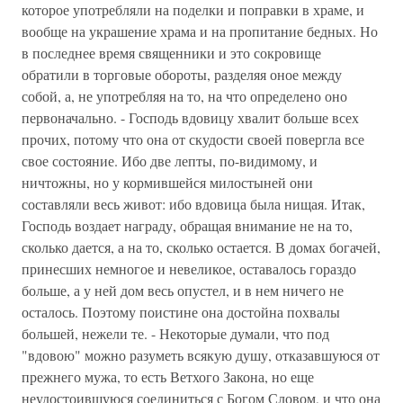
которое употребляли на поделки и поправки в храме, и
вообще на украшение храма и на пропитание бедных. Но
в последнее время священники и это сокровище
обратили в торговые обороты, разделяя оное между
собой, а, не употребляя на то, на что определено оно
первоначально. - Господь вдовицу хвалит больше всех
прочих, потому что она от скудости своей повергла все
свое состояние. Ибо две лепты, по-видимому, и
ничтожны, но у кормившейся милостыней они
составляли весь живот: ибо вдовица была нищая. Итак,
Господь воздает награду, обращая внимание не на то,
сколько дается, а на то, сколько остается. В домах богачей,
принесших немногое и невеликое, оставалось гораздо
больше, а у ней дом весь опустел, и в нем ничего не
осталось. Поэтому поистине она достойна похвалы
большей, нежели те. - Некоторые думали, что под
"вдовою" можно разуметь всякую душу, отказавшуюся от
прежнего мужа, то есть Ветхого Закона, но еще
неудостоившуюся соединиться с Богом Словом, и что она