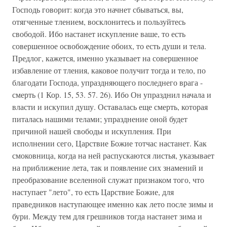
Господь говорит: когда это начнет сбываться, вы,
отягченные тлением, восклонитесь и пользуйтесь
свободой. Ибо настанет искупление ваше, то есть
совершенное освобождение обоих, то есть души и тела.
Предлог, кажется, именно указывает на совершенное
избавление от тления, каковое получит тогда и тело, по
благодати Господа, упраздняющего последнего врага -
смерть (1 Кор. 15, 53. 57. 26). Ибо Он упразднил начала и
власти и искупил душу. Оставалась еще смерть, которая
питалась нашими телами; упразднение оной будет
причиной нашей свободы и искупления. При
исполнении сего, Царствие Божие тотчас настанет. Как
смоковница, когда на ней распускаются листья, указывает
на приближение лета, так и появление сих знамений и
преобразование вселенной служат признаком того, что
наступает "лето", то есть Царствие Божие, для
праведников наступающее именно как лето после зимы и
бури. Между тем для грешников тогда настанет зима и