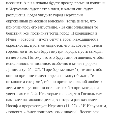
иссякнет. А вы изгнаны будете прежде времени кончины,
и Иерусалим будет взят в плен, и камни сии будут
разрушены. Когда увидите город Иерусалим,
окруженный римскими войсками, тогда знайте, что
приблизилось его запустение. - За сим оплакивает те
бедствия, кои постигнут тогда город. Находящиеся в
Иудее, - говорит, - пусть бегут в горы; находящиеся в
окрестностях пусть не надеются, что их сберегут стены
города, но и те, кои будут внутри города, пусть выходят
из него вон. Потому что это будут дни отмщения, чтобы
исполнилось написанное, особенно в книге пророка
Даниила (9, 26 - 27). "Горе беременным" (в те дни), ибо
они по причине тяжести чрева не могут бежать, "и
питающим сосцами", ибо по причине сильной любви к
детям не могут они ни оставить их без присмотра, ни
увести их с собой. Некоторые говорят, что Господь сим
намекает на заклание детей, о котором рассказывает
Иосиф и пророчествует Иеремия (11, 22). - "И Иерусалим,
- говорит, - будет попираем язычниками". Доселе речь