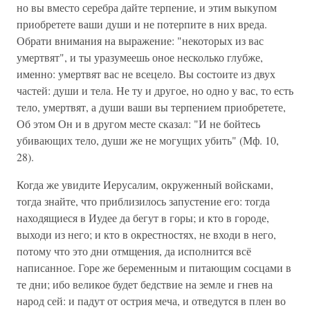
но вы вместо серебра дайте терпение, и этим выкупом
приобретете ваши души и не потерпите в них вреда.
Обрати внимания на выражение: "некоторых из вас
умертвят", и ты уразумеешь оное несколько глубже,
именно: умертвят вас не всецело. Вы состоите из двух
частей: души и тела. Не ту и другое, но одно у вас, то есть
тело, умертвят, а души ваши вы терпением приобретете,
Об этом Он и в другом месте сказал: "И не бойтесь
убивающих тело, души же не могущих убить" (Мф. 10,
28).
Когда же увидите Иерусалим, окруженный войсками,
тогда знайте, что приблизилось запустение его: тогда
находящиеся в Иудее да бегут в горы; и кто в городе,
выходи из него; и кто в окрестностях, не входи в него,
потому что это дни отмщения, да исполнится всё
написанное. Горе же беременным и питающим сосцами в
те дни; ибо великое будет бедствие на земле и гнев на
народ сей: и падут от острия меча, и отведутся в плен во