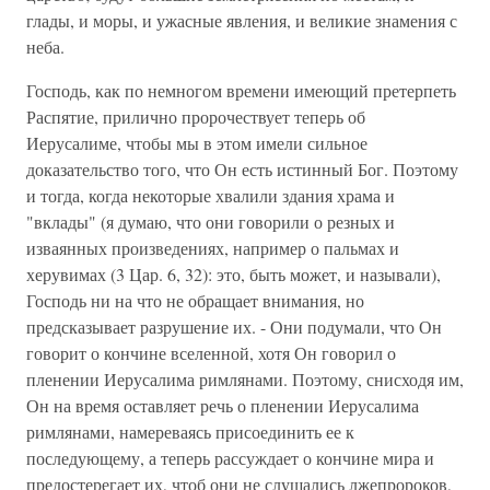
глады, и моры, и ужасные явления, и великие знамения с
неба.
Господь, как по немногом времени имеющий претерпеть
Распятие, прилично пророчествует теперь об
Иерусалиме, чтобы мы в этом имели сильное
доказательство того, что Он есть истинный Бог. Поэтому
и тогда, когда некоторые хвалили здания храма и
"вклады" (я думаю, что они говорили о резных и
изваянных произведениях, например о пальмах и
херувимах (3 Цар. 6, 32): это, быть может, и называли),
Господь ни на что не обращает внимания, но
предсказывает разрушение их. - Они подумали, что Он
говорит о кончине вселенной, хотя Он говорил о
пленении Иерусалима римлянами. Поэтому, снисходя им,
Он на время оставляет речь о пленении Иерусалима
римлянами, намереваясь присоединить ее к
последующему, а теперь рассуждает о кончине мира и
предостерегает их, чтоб они не слушались лжепророков,