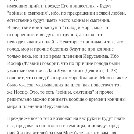
имеющих прийти прежде Его пришествия. - Будут
"войны и смятения", ибо, по прекращении всякой любви,
естественно будут иметь место войны и смятения.
Вследствие войн наступят "голод и мор"; мор - от
испорченности воздуха от трупов, а голод - от
невозделывания полей. - Некоторые принимали так, что
голод, мор и прочие бедствия будут не при кончине
только века, но и во время пленения Иерусалима. Ибо
Иосиф (Флавий) говорит, что по причине голода были
ужасные бедствия. Да и Лука в книге Деяний (11, 28)
говорит, что голод был при кесаре Клавдии. Много также
было ужасов, указывавших на плен, как повествует тот
же Иосиф. Это, то есть "войны, смятения" и прочее,
решительно можно понимать вообще о времени кончины
мира и пленения Иерусалима.
Прежде же всего того возложат на вас руки и будут гнать
вас, предавая в синагоги и в темницы, и поведут пред
царей и правителей за имя Мое; будет же это вам для