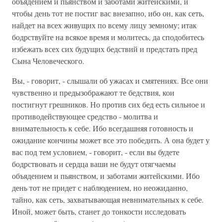
объядением и пьянством и заботами житейскими, и
чтобы день тот не постиг вас внезапно, ибо он, как сеть,
найдет на всех живущих по всему лицу земному; итак
бодрствуйте на всякое время и молитесь, да сподобитесь
избежать всех сих будущих бедствий и предстать пред
Сына Человеческого.
Вы, - говорит, - слышали об ужасах и смятениях. Все они
чувственно и предызображают те бедствия, кои
постигнут грешников. Но против сих бед есть сильное и
противодействующее средство - молитва и
внимательность к себе. Ибо всегдашняя готовность и
ожидание кончины может все это победить. А она будет у
вас под тем условием, - говорит, - если вы будете
бодрствовать и сердца ваши не будут отягчаемы
объядением и пьянством, и заботами житейскими. Ибо
день тот не придет с наблюдением, но неожиданно,
тайно, как сеть, захватывающая невнимательных к себе.
Иной, может быть, станет до тонкости исследовать