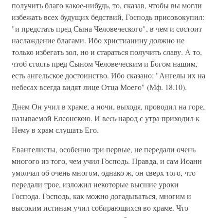
получить благо какое-нибудь, то, сказав, чтобы вы могли
избежать всех будущих бедствий, Господь присовокупил:
"и предстать пред Сына Человеческого", в чем и состоит
наслаждение благами. Ибо христианину должно не
только избегать зол, но и стараться получить славу. А то,
чтоб стоять пред Сыном Человеческим и Богом нашим,
есть ангельское достоинство. Ибо сказано: "Ангелы их на
небесах всегда видят лице Отца Моего" (Мф. 18.10).
Днем Он учил в храме, а ночи, выходя, проводил на горе,
называемой Елеонскою. И весь народ с утра приходил к
Нему в храм слушать Его.
Евангелисты, особенно три первые, не передали очень
многого из того, чем учил Господь. Правда, и сам Иоанн
умолчал об очень многом, однако ж, он сверх того, что
передали трое, изложил некоторые высшие уроки
Господа. Господь, как можно догадываться, многим и
высоким истинам учил собирающихся во храме. Что