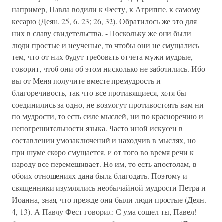
например, Павла водили к Фесту, к Агриппе, к самому
кесарю (Деян. 25, 6. 23; 26, 32). Обратилось же это для
них в славу свидетельства. - Поскольку же они были
люди простые и неученые, то чтобы они не смущались
тем, что от них будут требовать отчета мужи мудрые,
говорит, чтоб они об этом нисколько не заботились. Ибо
вы от Меня получите вместе премудрость и
благоречивость, так что все противящиеся, хотя бы
соединились за одно, не возмогут противостоять вам ни
по мудрости, то есть силе мыслей, ни по красноречию и
непогрешительности языка. Часто иной искусен в
составлении умозаключений и находчив в мыслях, но
при шуме скоро смущается, и от того во время речи к
народу все перемешивает. Но им, то есть апостолам, в
обоих отношениях дана была благодать. Поэтому и
священники изумлялись необычайной мудрости Петра и
Иоанна, зная, что прежде они были люди простые (Деян.
4, 13). А Павлу Фест говорил: С ума сошел ты, Павел!