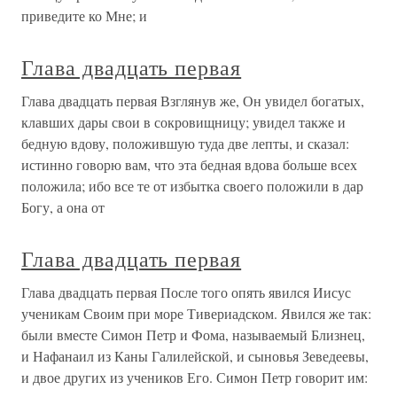
приведите ко Мне; и
Глава двадцать первая
Глава двадцать первая Взглянув же, Он увидел богатых,
клавших дары свои в сокровищницу; увидел также и
бедную вдову, положившую туда две лепты, и сказал:
истинно говорю вам, что эта бедная вдова больше всех
положила; ибо все те от избытка своего положили в дар
Богу, а она от
Глава двадцать первая
Глава двадцать первая После того опять явился Иисус
ученикам Своим при море Тивериадском. Явился же так:
были вместе Симон Петр и Фома, называемый Близнец,
и Нафанаил из Каны Галилейской, и сыновья Зеведеевы,
и двое других из учеников Его. Симон Петр говорит им: