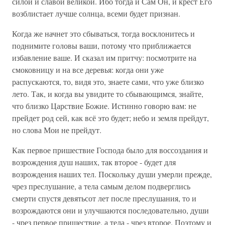
силой и славой великой. Ибо тогда и Сам Он, и крест Его
возблистает лучше солнца, всеми будет признан.
Когда же начнет это сбываться, тогда восклонитесь и
поднимите головы ваши, потому что приближается
избавление ваше. И сказал им притчу: посмотрите на
смоковницу и на все деревья: когда они уже
распускаются, то, видя это, знаете сами, что уже близко
лето. Так, и когда вы увидите то сбывающимся, знайте,
что близко Царствие Божие. Истинно говорю вам: не
прейдет род сей, как всё это будет; небо и земля прейдут,
но слова Мои не прейдут.
Как первое пришествие Господа было для воссоздания и
возрождения душ наших, так второе - будет для
возрождения наших тел. Поскольку души умерли прежде,
чрез преслушание, а тела самым делом подверглись
смерти спустя девятьсот лет после преслушания, то и
возрождаются они и улучшаются последовательно, души
- чрез первое пришествие, а тела - чрез второе. Поэтому и