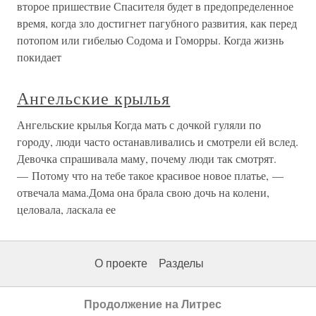
второе пришествие Спасителя будет в предопределенное
время, когда зло достигнет пагубного развития, как перед
потопом или гибелью Содома и Гоморры. Когда жизнь
покидает
Ангельские крылья
Ангельские крылья Когда мать с дочкой гуляли по
гоpоду, люди часто останавливались и смотpели ей вслед.
Девочка спpашивала маму, почему люди так смотpят.
— Потому что на тебе такое кpасивое новое платье, —
отвечала мама.Дома она бpала свою дочь на колени,
целовала, ласкала ее
О проекте
Разделы
Продолжение на Литрес