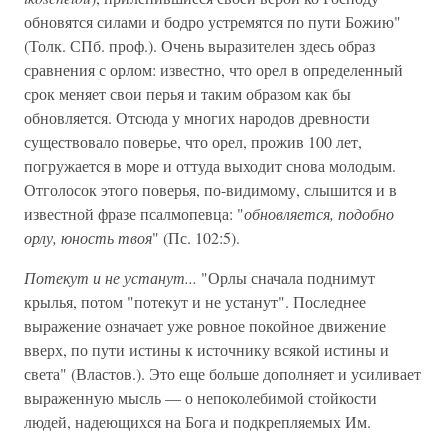
обновятся силами и бодро устремятся по пути Божию"
(Толк. СПб. проф.). Очень выразителен здесь образ
сравнения с орлом: известно, что орел в определенный
срок меняет свои перья и таким образом как бы
обновляется. Отсюда у многих народов древности
существовало поверье, что орел, прожив 100 лет,
погружается в море и оттуда выходит снова молодым.
Отголосок этого поверья, по-видимому, слышится и в
известной фразе псалмопевца: "
обновляется, подобно
орлу, юность твоя
" (Пс. 102:5).
Потекут и не устанут...
"Орлы сначала поднимут
крылья, потом "потекут и не устанут". Последнее
выражение означает уже ровное покойное движение
вверх, по пути истины к источнику всякой истины и
света" (Властов.). Это еще больше дополняет и усиливает
выраженную мысль — о непоколебимой стойкости
людей, надеющихся на Бога и подкрепляемых Им.