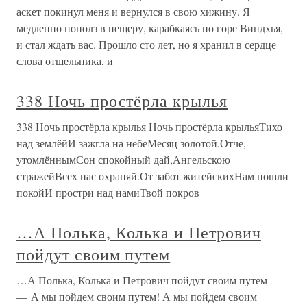
аскет покинул меня и вернулся в свою хижину. Я
медленно пополз в пещеру, карабкаясь по горе Виндхья,
и стал ждать вас. Прошло сто лет, но я хранил в сердце
слова отшельника, и
338 Ночь простёрла крылья
338 Ночь простёрла крылья Ночь простёрла крыльяТихо
над землёйИ зажгла на небеМесяц золотой.Отче,
утомлённымСон спокойный дай,Ангельскою
стражейВсех нас охраняй.От забот житейскихНам пошли
покойИ простри над намиТвой покров
…А Полька, Колька и Петрович
пойдут своим путем
…А Полька, Колька и Петрович пойдут своим путем
— А мы пойдем своим путем! А мы пойдем своим