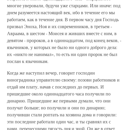
многие уверовали, будучи уже старцами. Или иначе: под
днем разумеется настоящий век, ибо в течение его мы
работаем, как в течение дня. В первом часу дня Господь
призвал Эноха, Ноя и их современников, в третьем -
Авраама, в шестом - Моисея и живших вместе с ним, в
девятом - пророков, а в одиннадцатом, под конец веков, -
язычников, у которых не было ни одного доброго дела:
их «никто не нанимал», то есть ни один пророк не был
послан к язычникам.
Когда же наступил вечер, говорит господин
виноградника управителю своему: позови работников и
отдай им плату, начав с последних до первых. И
пришедшие около одиннадцатого часа получили по
динарию. Пришедшие же первыми думали, что они
получат больше; но получили и они по динарию;
получивши стали роптать на хозяина дома и говорили:
эти последние работали один час, и ты сравнял их с
нами, перенесшими тягость дня и зной. Он же в ответ