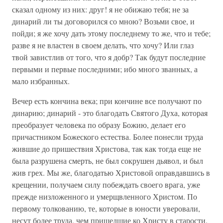
сказал одному из них: друг! я не обижаю тебя; не за
динарий ли ты договорился со мною? Возьми свое, и
пойди; я же хочу дать этому последнему то же, что и тебе;
разве я не властен в своем делать, что хочу? Или глаз
твой завистлив от того, что я добр? Так будут последние
первыми и первые последними; ибо много званных, а
мало избранных.
Вечер есть кончина века; при кончине все получают по
динарию; динарий - это благодать Святого Духа, которая
преобразует человека по образу Божию, делает его
причастником Божеского естества. Более понесли труда
жившие до пришествия Христова, так как тогда еще не
была разрушена смерть, не был сокрушен дьявол, и был
жив грех. Мы же, благодатью Христовой оправдавшись в
крещении, получаем силу побеждать своего врага, уже
прежде низложенного и умерщвленного Христом. По
первому толкованию, те, которые в юности уверовали,
несут более труда, чем пришедшие ко Христу в старости.