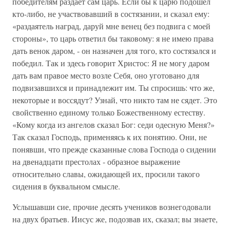
победителям раздает сам царь. Если бы к царю подошел
кто-либо, не участвовавший в состязании, и сказал ему:
«раздаятель наград, даруй мне венец без подвига с моей
стороны», то царь ответил бы таковому: я не имею права
дать венок даром, - он назначен для того, кто состязался и
победил. Так и здесь говорит Христос: Я не могу даром
дать вам правое место возле Себя, оно уготовано для
подвизавшихся и принадлежит им. Ты спросишь: что же,
некоторые и воссядут? Узнай, что никто там не сядет. Это
свойственно единому только Божественному естеству.
«Кому когда из ангелов сказал Бог: седи одесную Меня?»
Так сказал Господь, применяясь к их понятию. Они, не
понявши, что прежде сказанные слова Господа о сидении
на двенадцати престолах - образное выражение
относительно славы, ожидающей их, просили такого
сидения в буквальном смысле.
Услышавши сие, прочие десять учеников вознегодовали
на двух братьев. Иисус же, подозвав их, сказал; вы знаете,