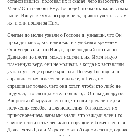
остановившись, подозвал их и сказал: чего вы хотите от
Меня? Они говорят Ему: Господи! чтобы открылись глаза
наши. Иисус же умилосердившись, прикоснулся к глазам
их, и они пошли за Ним.
Слепые по молве узнали о Господе и, узнавши, что Он
проходит мимо, воспользовались удобным временем.
Они уверовали, что Иисус, происшедший от семени
Давидова по плоти, может исцелить их. Имея такую
пламенную веру, они не молчали, а когда их заставляли
умолкнуть, еще громче кричали. Посему Господь и не
спрашивает их, имеют ли они веру в Него, но
спрашивает только, чего они хотят, чтобы кто-либо не
подумал, что слепцы хотели одного, а Он им дал другое.
Вопросом обнаруживает и то, что они кричали не для
получения серебра, а для исцеления. Он исцеляет их
прикосновением, дабы мы знали, что каждый член Его
Святой плоти есть член животворящий и божественный.
Далее, хотя Лука и Марк говорят об одном слепце, однако