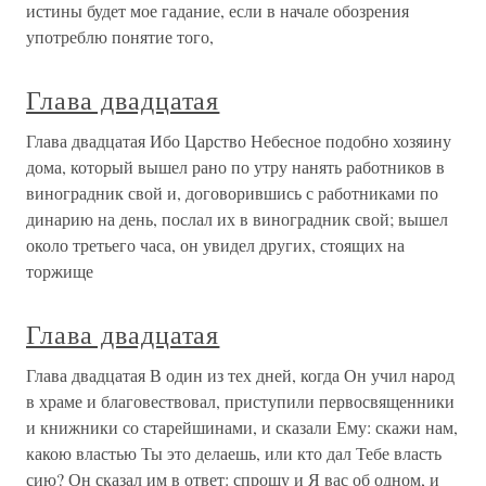
истины будет мое гадание, если в начале обозрения
употреблю понятие того,
Глава двадцатая
Глава двадцатая Ибо Царство Небесное подобно хозяину
дома, который вышел рано по утру нанять работников в
виноградник свой и, договорившись с работниками по
динарию на день, послал их в виноградник свой; вышел
около третьего часа, он увидел других, стоящих на
торжище
Глава двадцатая
Глава двадцатая В один из тех дней, когда Он учил народ
в храме и благовествовал, приступили первосвященники
и книжники со старейшинами, и сказали Ему: скажи нам,
какою властью Ты это делаешь, или кто дал Тебе власть
сию? Он сказал им в ответ: спрошу и Я вас об одном, и