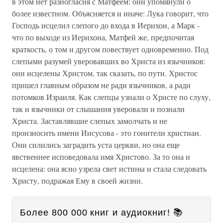
в этом нет разногласия с Матфеем: они упомянули о
более известном. Объясняется и иначе: Лука говорит, что
Господь исцелил слепого до входа в Иерихон, а Марк -
что по выходе из Иерихона, Матфей же, предпочитая
краткость, о том и другом повествует одновременно. Под
слепыми разумей уверовавших во Христа из язычников:
они исцелены Христом, так сказать, по пути. Христос
пришел главным образом не ради язычников, а ради
потомков Израиля. Как слепцы узнали о Христе по слуху,
так и язычники от слышания уверовали и познали
Христа. Заставлявшие слепых замолчать и не
произносить имени Иисусова - это гонители христиан.
Они силились заградить уста церкви, но она еще
явственнее исповедовала имя Христово. За то она и
исцелена: она ясно узрела свет истины и стала следовать
Христу, подражая Ему в своей жизни.
Более 800 000 книг и аудиокниг! 📚