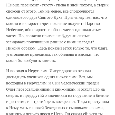
Юноша переносит «тяготу» гнева и зной похоти, а старик
спокоен от этого. Тем не менее, все сподобляются
одинакового дара Святого Духа. Притча научает нас, что
можно и в старости чрез покаяние получить Царство
Небесное, ибо старость и обозначается одиннадцатым
часом. Но, согласно притче, не будут ли святые
завидовать получившим равные с ними награды?
Никоим образом. Здесь показывается только то, что блага,
уготованные праведным, так обильны и высоки, что
могли бы возбудить зависть.
И восходя в Иерусалим, Иисус дорогою отозвал
двенадцать учеников одних и сказал им: Вот, мы
восходим в Иерусалим, и Сын Человеческий предан
будет первосвященникам и книжникам, и осудят Его на
смерть; и предадут Его язычникам на поругание и биение
и распятие; и в третий день воскреснет. Тогда приступила
к Нему мать сыновей Зеведеевых с сыновьями своими,
кланяясь и чего-то прося у Него. Он сказал ей: чего ты