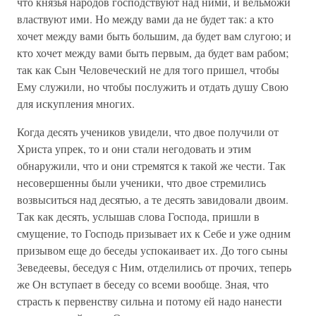
что князья народов господствуют над ними, и вельможи
властвуют ими. Но между вами да не будет так: а кто
хочет между вами быть большим, да будет вам слугою; и
кто хочет между вами быть первым, да будет вам рабом;
так как Сын Человеческий не для того пришел, чтобы
Ему служили, но чтобы послужить и отдать душу Свою
для искупления многих.
Когда десять учеников увидели, что двое получили от
Христа упрек, то и они стали негодовать и этим
обнаружили, что и они стремятся к такой же чести. Так
несовершенны были ученики, что двое стремились
возвыситься над десятью, а те десять завидовали двоим.
Так как десять, услышав слова Господа, пришли в
смущение, то Господь призывает их к Себе и уже одним
призывом еще до беседы успокаивает их. До того сыны
Зеведеевы, беседуя с Ним, отделились от прочих, теперь
же Он вступает в беседу со всеми вообще. Зная, что
страсть к первенству сильна и потому ей надо нанести