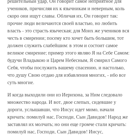
решительный удар, Он говорит самое неприятное для
учеников, причисляя их к язычникам и неверным, коль
скоро они ищут славы. Обличая их, Он говорит так:
прочие люди величаются своей властью, но любить
власть - это страсть языческая; для Моих же учеников вся
честь в смирении; посему кто хочет быть большим, тот
должен служить слабейшим: в этом и состоит самое
великое смирение; пример этого являю Я на Себе Самом:
будучи Владыкою и Царем Небесным, Я смирил Самого
Себя, чтобы послужить вашему спасению, и настолько,
что душу Свою отдаю для избавления многих, - ибо все
суть многие.
И когда выходили они из Иерихона, за Ним следовало
множество народа. И вот, двое слепых, сидевшие у
дороги, услышавши, что Иисус идет мимо, начали
кричать: помилуй нас, Господи, Сын Давидов! Народ же
заставлял их молчать; но они еще громче стали кричать:
помилуй нас, Господи, Сын Давидов! Иисус,