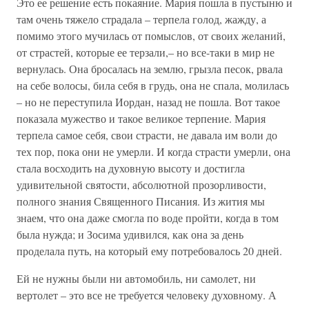
Это ее решение есть покаяние. Мария пошла в пустыню и
там очень тяжело страдала – терпела голод, жажду, а
помимо этого мучилась от помыслов, от своих желаний,
от страстей, которые ее терзали,– но все-таки в мир не
вернулась. Она бросалась на землю, грызла песок, рвала
на себе волосы, била себя в грудь, она не спала, молилась
– но не переступила Иордан, назад не пошла. Вот такое
показала мужество и такое великое терпение. Мария
терпела самое себя, свои страсти, не давала им воли до
тех пор, пока они не умерли. И когда страсти умерли, она
стала восходить на духовную высоту и достигла
удивительной святости, абсолютной прозорливости,
полного знания Священного Писания. Из жития мы
знаем, что она даже смогла по воде пройти, когда в том
была нужда; и Зосима удивился, как она за день
проделала путь, на который ему потребовалось 20 дней.
Ей не нужны были ни автомобиль, ни самолет, ни
вертолет – это все не требуется человеку духовному. А