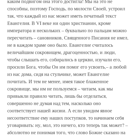
каким подвигом она этого достигла! Мы на это не
способны, поэтому Господь, по милости Своей, устроил
так, что каждый из нас может иметь печатный текст
Евангелия. В VI веке ни один христианин, кроме
императора и нескольких – буквально по пальцам можно
пересчитать – сановников, Священного Писания не имел,
не в каждом храме оно было. Евангелие считалось
величайшим сокровищем, драгоценностью, и люди,
чтобы слышать его, собирались в церкви, изучали его,
просили Бога, чтобы Он им помог его усвоить,– а любой
из нас дома, сидя на стульчике, может Евангелие
почитать. И тем не менее, имея такое блаженное
сокровище, мы им не пользуемся – читаем, как мы
привыкли правило читать, лишь бы отделаться,
совершенно не думая над тем, насколько оно
соответствует нашей жизни. А если увидим явное
несоответствие ему наших поступков, то начинаем себя
уговаривать: ну, мол, это ничего, кто теперь так может? –
абсолютно не понимая того, что слово Божие сказано на