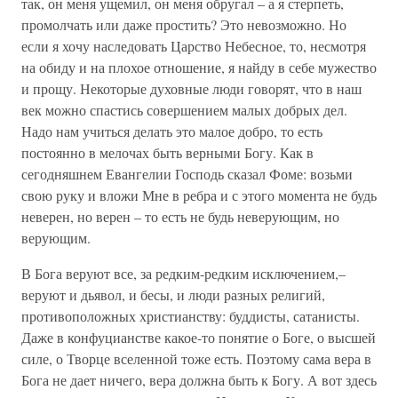
так, он меня ущемил, он меня обругал – а я стерпеть,
промолчать или даже простить? Это невозможно. Но
если я хочу наследовать Царство Небесное, то, несмотря
на обиду и на плохое отношение, я найду в себе мужество
и прощу. Некоторые духовные люди говорят, что в наш
век можно спастись совершением малых добрых дел.
Надо нам учиться делать это малое добро, то есть
постоянно в мелочах быть верными Богу. Как в
сегодняшнем Евангелии Господь сказал Фоме: возьми
свою руку и вложи Мне в ребра и с этого момента не будь
неверен, но верен – то есть не будь неверующим, но
верующим.
В Бога веруют все, за редким-редким исключением,–
веруют и дьявол, и бесы, и люди разных религий,
противоположных христианству: буддисты, сатанисты.
Даже в конфуцианстве какое-то понятие о Боге, о высшей
силе, о Творце вселенной тоже есть. Поэтому сама вера в
Бога не дает ничего, вера должна быть к Богу. А вот здесь