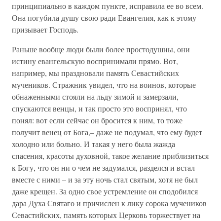
принципиально в каждом пункте, исправила ее во всем.
Она погубила душу свою ради Евангелия, как к этому
призывает Господь.
Раньше вообще люди были более простодушны, они
истину евангельскую воспринимали прямо. Вот,
например, мы праздновали память Севастийских
мучеников. Стражник увидел, что на воинов, которые
обнаженными стояли на льду зимой и замерзали,
спускаются венцы, и так просто это воспринял, что
понял: вот если сейчас он бросится к ним, то тоже
получит венец от Бога,– даже не подумал, что ему будет
холодно или больно. И такая у него была жажда
спасения, красоты духовной, такое желание приблизиться
к Богу, что он ни о чем не задумался, разделся и встал
вместе с ними – и за эту ночь стал святым, хотя не был
даже крещен. За одно свое устремление он сподобился
дара Духа Святаго и причислен к лику сорока мучеников
Севастийских, память которых Церковь торжествует на