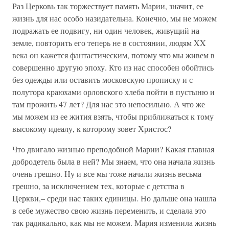
Раз Церковь так торжествует память Марии, значит, ее
жизнь для нас особо назидательна. Конечно, мы не можем
подражать ее подвигу, ни один человек, живущий на
земле, повторить его теперь не в состоянии, людям XX
века он кажется фантастическим, потому что мы живем в
совершенно другую эпоху. Кто из нас способен обойтись
без одежды или оставить московскую прописку и с
полутора краюхами орловского хлеба пойти в пустыню и
там прожить 47 лет? Для нас это непосильно. А что же
мы можем из ее жития взять, чтобы приближаться к тому
высокому идеалу, к которому зовет Христос?
Что двигало жизнью преподобной Марии? Какая главная
добродетель была в ней? Мы знаем, что она начала жизнь
очень грешно. Ну и все мы тоже начали жизнь весьма
грешно, за исключением тех, которые с детства в
Церкви,– среди нас таких единицы. Но дальше она нашла
в себе мужество свою жизнь переменить, и сделала это
так радикально, как мы не можем. Мария изменила жизнь