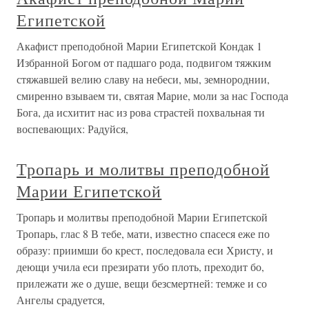
Египетской
Акафист преподобной Марии Египетской Кондак 1
Избранной Богом от падшаго рода, подвигом тяжким
стяжавшей велию славу на небеси, мы, земнороднии,
смиренно взываем ти, святая Марие, моли за нас Господа
Бога, да исхитит нас из рова страстей похвальная ти
воспевающих: Радуйся,
Тропарь и молитвы преподобной
Марии Египетской
Тропарь и молитвы преподобной Марии Египетской
Тропарь, глас 8 В тебе, мати, известно спасеся еже по
образу: приимши бо крест, последовала еси Христу, и
деющи учила еси презирати убо плоть, преходит бо,
прилежати же о душе, вещи безсмертней: темже и со
Ангелы срадуется,