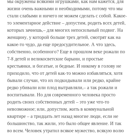
мы окружены всякими игрушками, как нам кажется, для
жизни очень важными и необходимыми, потому что мы
стали слабыми и ничего не можем сделать с собой. Какое-
то элементарное действие – допустим, родить всех детей,
которых зачнешь,– для многих непосильный подвиг. На
женщину, у которой больше трех детей, смотрят как на
какое-то чудо, да еще предосудительное. А что здесь,
собственно, особенного? Еще в прошлом веке рожали по
7-8 детей и великосветские барыни, и простые
крестьянки, и богатые, и бедные. И никому в голову не
приходило, что от детей как-то можно избавляться, хотя
бывали случаи, что их подкидывали или редко, крайне
редко убивали или плод вытравляли,– а так рожали и
воспитывали. Но для современного человека просто
родить своих собственных детей – это уже что-то
невозможное; или, допустим, жить в коммунальной
квартире – а тридцать лет назад многие люди, если не
большинство, так жили, это было общее явление. И так
во всем. Человек утратил всякое мужество, всякую волю