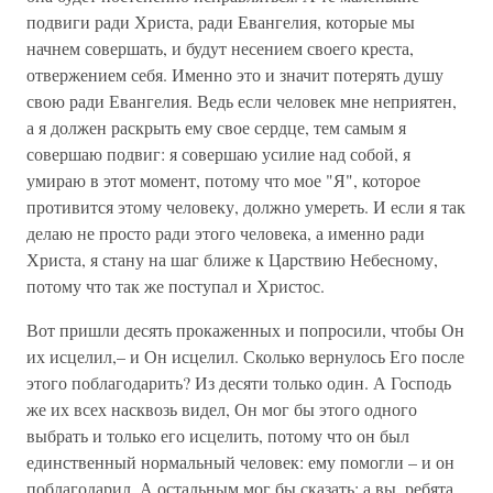
подвиги ради Христа, ради Евангелия, которые мы
начнем совершать, и будут несением своего креста,
отвержением себя. Именно это и значит потерять душу
свою ради Евангелия. Ведь если человек мне неприятен,
а я должен раскрыть ему свое сердце, тем самым я
совершаю подвиг: я совершаю усилие над собой, я
умираю в этот момент, потому что мое "Я", которое
противится этому человеку, должно умереть. И если я так
делаю не просто ради этого человека, а именно ради
Христа, я стану на шаг ближе к Царствию Небесному,
потому что так же поступал и Христос.
Вот пришли десять прокаженных и попросили, чтобы Он
их исцелил,– и Он исцелил. Сколько вернулось Его после
этого поблагодарить? Из десяти только один. А Господь
же их всех насквозь видел, Он мог бы этого одного
выбрать и только его исцелить, потому что он был
единственный нормальный человек: ему помогли – и он
поблагодарил. А остальным мог бы сказать: а вы, ребята,