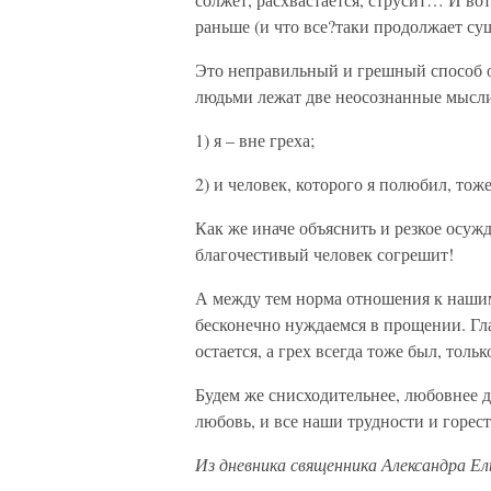
раньше (и что все?таки продолжает су
Это неправильный и грешный способ о
людьми лежат две неосознанные мысл
1) я – вне греха;
2) и человек, которого я полюбил, тож
Как же иначе объяснить и резкое осуж
благочестивый человек согрешит!
А между тем норма отношения к нашим
бесконечно нуждаемся в прощении. Гла
остается, а грех всегда тоже был, тольк
Будем же снисходительнее, любовнее д
любовь, и все наши трудности и горес
Из дневника священника Александра Ел