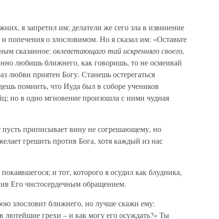
них, я запретил им; делатели же сего зла в извинение
 и попечения о злословимом. Но я сказал им: «Оставьте
жным сказанное:
оклеветающаго тай искренняго своего,
тинно любишь ближнего, как говоришь, то не осмеивай
браз любви приятен Богу. Станешь остерегаться
дешь помнить, что Иуда был в соборе учеников
йц; но в одно мгновение произошла с ними чудная
от пусть приписывает вину не согрешающему, но
елает грешить против Бога, хотя каждый из нас
покаявшегося; и тот, которого я осудил как блудника,
вив Его чистосердечным обращением.
обою злословит ближнего, но лучше скажи ему:
 в лютейшие грехи – и как могу его осуждать?» Ты