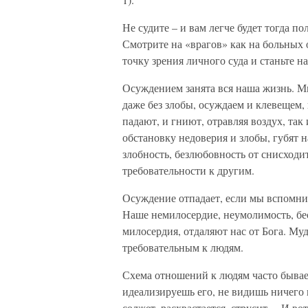
Не судите – и вам легче будет тогда пол
Смотрите на «врагов» как на больных 
точку зрения личного суда и станьте н
Осуждением занята вся наша жизнь. М
даже без злобы, осуждаем и клевещем,
падают, и гниют, отравляя воздух, так
обстановку недоверия и злобы, губят 
злобность, безлюбовность от снисходит
требовательности к другим.
Осуждение отпадает, если мы вспомни
Наше немилосердие, неумолимость, бе
милосердия, отдаляют нас от Бога. Муд
требовательным к людям.
Схема отношений к людям часто бывает
идеализируешь его, не видишь ничего 
солжет, расхвастается, струсит… И во