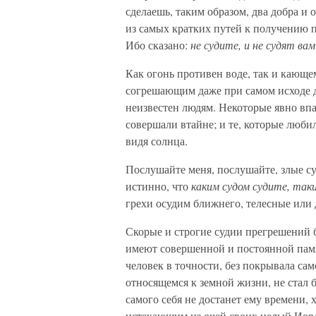
сделаешь, таким образом, два добра и
из самых кратких путей к получению п
Ибо сказано:
не судите, и не судят вам
Как огонь противен воде, так и кающе
согрешающим даже при самом исходе ду
неизвестен людям. Некоторые явно вп
совершали втайне; и те, которые любил
видя солнца.
Послушайте меня, послушайте, злые суд
истинно, что
каким судом судите, так
грехи осудим ближнего, телесные или д
Скорые и строгие судии прегрешений б
имеют совершенной и постоянной памя
человек в точности, без покрывала сам
относящемся к земной жизни, не стал 
самого себя не достанет ему времени, 
истекающим из очей своих целый Иорда