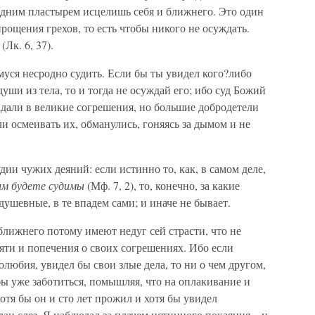
 одним пластырем исцелишь себя и ближнего. Это один
рощения грехов, то есть чтобы никого не осуждать.
(Лк. 6, 37).
муся несродно судить. Если бы ты увидел кого?либо
ши из тела, то и тогда не осуждай его; ибо суд Божий
адали в великие согрешения, но большие добродетели
и осмеивать их, обманулись, гоняясь за дымом и не
ии чужих деяний: если истинно то, как, в самом деле,
им будете судимы
(Мф. 7, 2), то, конечно, за какие
ушевные, в те впадем сами; и иначе не бывает.
лижнего потому имеют недуг сей страсти, что не
ти и попечения о своих согрешениях. Ибо если
олюбия, увидел бы свои злые дела, то ни о чем другом,
бы уже заботиться, помышляя, что на оплакивание и
хотя бы он и сто лет прожил и хотя бы увидел
н слез. Я наблюдал за плачем истинного покаяния – и