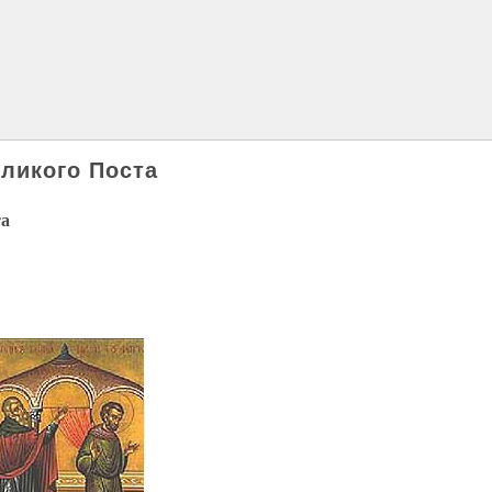
ликого Поста
та