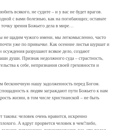
юбить всякого, не судите – и у вас не будет врагов.
одной с вами болезнью, как на погибающих; оставьте
а точку зрения Божьего дела в мире…
ы не щадим чужого имени, мы легкомысленно, часто
 почти уже по привычке. Как осенние листья шуршат и
 и осуждения разрушают всякое дело, создают
наши души. Признак недолжного суда – страстность,
ельства к себе, непризнания своей греховности и
м бесконечную нашу задолженность перед Богом.
спощадность к людям заграждают пути Божьего к нам
рость жизни, в том числе христианской – не быть
 такова: человек очень нравится, искренно
плохого. А вдруг прорвется человек в чем?либо,
т делаешь переоценку, перечеркиваешь все, что видел