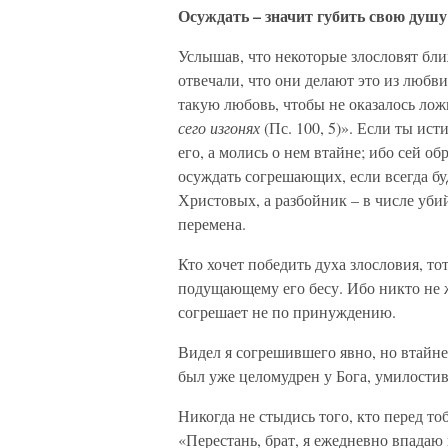
Осуждать – значит губить свою душу
Услышав, что некоторые злословят ближ
отвечали, что они делают это из любви
такую любовь, чтобы не оказалось ло
сего изгонях
(Пс. 100, 5)». Если ты ис
его, а молись о нем втайне; ибо сей о
осуждать согрешающих, если всегда бу
Христовых, а разбойник – в числе уби
перемена.
Кто хочет победить духа злословия, т
подущающему его бесу. Ибо никто не ж
согрешает не по принуждению.
Видел я согрешившего явно, но втайне 
был уже целомудрен у Бога, умилости
Никогда не стыдись того, кто перед т
«Перестань, брат, я ежедневно впадаю