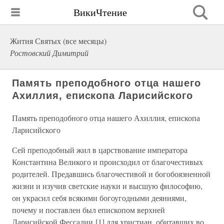
ВикиЧтение
Жития Святых (все месяцы)
Ростовский Димитрий
Память преподобного отца нашего
Ахиллия, епископа Ларисийского
Память преподобного отца нашего Ахиллия, епископа
Ларисийского
Сей преподобный жил в царствование императора
Константина Великого и происходил от благочестивых
родителей. Предавшись благочестивой и богобоязненной
жизни и изучив светские науки и высшую философию,
он украсил себя всякими богоугодными деяниями,
почему и поставлен был епископом верхней
Ларисийской Фессалии [1] для христиан, обитавших во