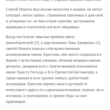
Святой Никита был весьма милостив к нищим; он питал
алчущих, нагих одевал, странников принимал в дом свой
и упокоевал их; он был отцом сиротам, заступником
вдовицам и спасителем для всех обидимых.
Когда наступили тяжелые времена ереси
иконоборческой [2], в царствование Льва Армянина [3],
святой Никита показал себя мужественным
исповедником имени Христова, ибо много подвизался в
борьбе с нечестивым учением, обличая неправославные
догматы, увещевая всех с благоговением поклоняться
иконе Христа Господа и Его Пречистой Богоматери, а
также иконам и всех прочих святых; доблестный
исповедник Христов перенес много мучений от
нечестивого царя и его единомышленников; перенес он и
изгнания, и уничижения, и прочие беды за свое
правоверие.