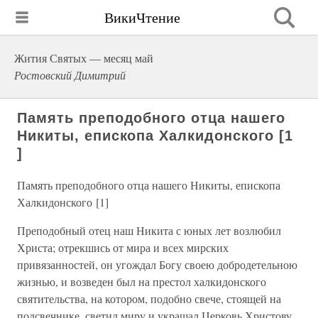
ВикиЧтение
Жития Святых — месяц май
Ростовский Димитрий
Память преподобного отца нашего
Никиты, епископа Халкидонского [1
]
Память преподобного отца нашего Никиты, епископа
Халкидонского [1]
Преподобный отец наш Никита с юных лет возлюбил
Христа; отрекшись от мира и всех мирских
привязанностей, он угождал Богу своею добродетельною
жизнью, и возведен был на престол халкидонского
святительства, на котором, подобно свече, стоящей на
подсвечнике, светил миру и украшал Церковь Христову.