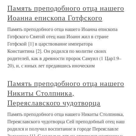
Память преподобного отца нашего
Иоанна епископа Готфского
Память преподобного отца нашего Иоанна епископа
Готфского Святой отец наш Иоанн жил в стране
Готфской [1] в царствование императора
Константина [2]. Он родился по молитве своих
родителей, как в древности пророк Самуил (1 Цар1:9–
20), и, с юных лет предавшись иноческим
Память преподобного отца нашего
Никиты Столпника,
Переяславского чудотворца
Память преподобного отца нашего Никиты Столпника,
Переяславского чудотворца Сей преподобный отец наш
родился и получил воспитание в городе Переяславле
Залесском [1]. С молодых лет он отличался жестоким и