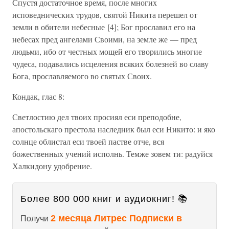
Спустя достаточное время, после многих
исповеднических трудов, святой Никита перешел от
земли в обители небесные [4]; Бог прославил его на
небесах пред ангелами Своими, на земле же — пред
людьми, ибо от честных мощей его творились многие
чудеса, подавались исцеления всяких болезней во славу
Бога, прославляемого во святых Своих.
Кондак, глас 8:
Светлостию дел твоих просиял еси преподобне,
апостольскаго престола наследник был еси Никито: и яко
солнце облистал еси твоей пастве отче, вся
божественных учений исполнь. Темже зовем ти: радуйся
Халкидону удобрение.
Более 800 000 книг и аудиокниг! 📚
2 месяца Литрес Подписки в
Получи