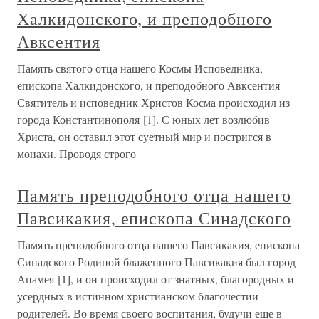
Халкидонского, и преподобного
Авксентия
Память святого отца нашего Космы Исповедника,
епископа Халкидонского, и преподобного Авксентия
Святитель и исповедник Христов Косма происходил из
города Константинополя [1]. С юных лет возлюбив
Христа, он оставил этот суетный мир и постригся в
монахи. Проводя строго
Память преподобного отца нашего
Павсикакия, епископа Синадского
Память преподобного отца нашего Павсикакия, епископа
Синадского Родиной блаженного Павсикакия был город
Апамея [1], и он происходил от знатных, благородных и
усердных в истинном христианском благочестии
родителей. Во время своего воспитания, будучи еще в