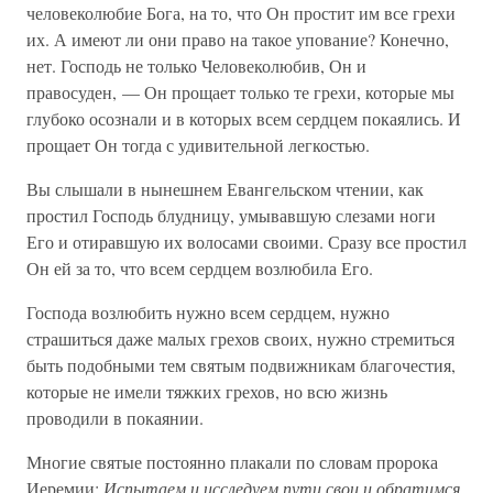
человеколюбие Бога, на то, что Он простит им все грехи
их. А имеют ли они право на такое упование? Конечно,
нет. Господь не только Человеколюбив, Он и
правосуден, — Он прощает только те грехи, которые мы
глубоко осознали и в которых всем сердцем покаялись. И
прощает Он тогда с удивительной легкостью.
Вы слышали в нынешнем Евангельском чтении, как
простил Господь блудницу, умывавшую слезами ноги
Его и отиравшую их волосами своими. Сразу все простил
Он ей за то, что всем сердцем возлюбила Его.
Господа возлюбить нужно всем сердцем, нужно
страшиться даже малых грехов своих, нужно стремиться
быть подобными тем святым подвижникам благочестия,
которые не имели тяжких грехов, но всю жизнь
проводили в покаянии.
Многие святые постоянно плакали по словам пророка
Иеремии:
Испытаем и исследуем пути свои и обратимся