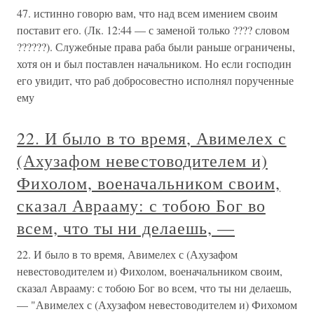
47. истинно говорю вам, что над всем имением своим
поставит его. (Лк. 12:44 — с заменой только ???? словом
??????). Служебные права раба были раньше ограничены,
хотя он и был поставлен начальником. Но если господин
его увидит, что раб добросовестно исполнял порученные
ему
22. И было в то время, Авимелех с
(Ахузафом невестоводителем и)
Фихолом, военачальником своим,
сказал Аврааму: с тобою Бог во
всем, что ты ни делаешь, —
22. И было в то время, Авимелех с (Ахузафом
невестоводителем и) Фихолом, военачальником своим,
сказал Аврааму: с тобою Бог во всем, что ты ни делаешь,
— "Авимелех с (Ахузафом невестоводителем и) Фихомом