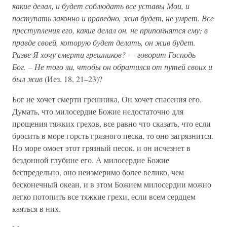
какие делал, и будет соблюдать все уставы Мои, и
поступать законно и праведно, жив будет, не умрет. Все
преступления его, какие делал он, не припомнятся ему; в
правде своей, которую будет делать, он жив будет.
Разве Я хочу смерти грешников? — говорит Господь
Бог. – Не того ли, чтобы он обратился от путей своих и
был жив
(Иез. 18, 21–23)?
Бог не хочет смерти грешника, Он хочет спасения его.
Думать, что милосердие Божие недостаточно для
прощения тяжких грехов, все равно что сказать, что если
бросить в море горсть грязного песка, то оно загрязнится.
Но море омоет этот грязный песок, и он исчезнет в
бездонной глубине его. А милосердие Божие
беспредельно, оно неизмеримо более велико, чем
бесконечный океан, и в этом Божием милосердии можно
легко потопить все тяжкие грехи, если всем сердцем
каяться в них.