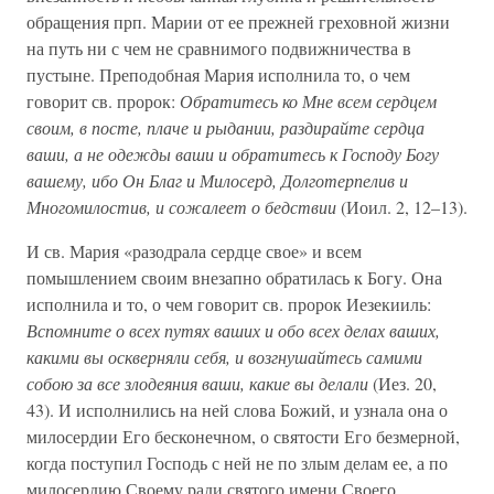
обращения прп. Марии от ее прежней греховной жизни
на путь ни с чем не сравнимого подвижничества в
пустыне. Преподобная Мария исполнила то, о чем
говорит св. пророк:
Обратитесь ко Мне всем сердцем
своим, в посте, плаче и рыдании, раздирайте сердца
ваши, а не одежды ваши и обратитесь к Господу Богу
вашему, ибо Он Благ и Милосерд, Долготерпелив и
Многомилостив, и сожалеет о бедствии
(Иоил. 2, 12–13).
И св. Мария «разодрала сердце свое» и всем
помышлением своим внезапно обратилась к Богу. Она
исполнила и то, о чем говорит св. пророк Иезекииль:
Вспомните о всех путях ваших и обо всех делах ваших,
какими вы оскверняли себя, и возгнушайтесь самими
собою за все злодеяния ваши, какие вы делали
(Иез. 20,
43). И исполнились на ней слова Божий, и узнала она о
милосердии Его бесконечном, о святости Его безмерной,
когда поступил Господь с ней не по злым делам ее, а по
милосердию Своему ради святого имени Своего.