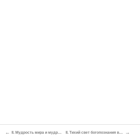
←
→
II. Мудрость мира и мудрость чистого сердца
II. Тихий свет богопознания в преподобных сердцах