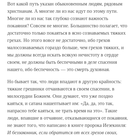
Вот какой путь указан обыкновенным людям, рядовым
христианам. А многие ли из нас идут по этому пути.
Многие ли из нас так глубоко сознают важность
покаяния? Совсем не многие. Большинство полагает, что
достаточно только покаяться в ясно сознаваемых тяжких
грехах. Но этого вовсе не достаточно, ибо грехов
малосознаваемых гораздо больше, чем грехов тяжких, и
мы должны всегда искать всякую нечистоту в сердце
своем, не должны быть беспечными в деле спасения
нашего, ибо беспечность — это смерть духовная.
Но бывает так, что люди впадают в другую крайность:
тяжкие грешники отчаиваются в своем спасении, в
милосердии Божием. Они думают, что уже поздно
каяться, и сатана нашептывает им: «Да, да, это так,
напрасно тебе каяться, не трать время на это». Такие
люди, впавшие в отчаяние, отказывающиеся от покаяния,
не знают того, что написано в книге пророка Иезекииля:
И беззаконник, если обратится от всех грехов своих,