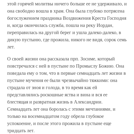
этой горячей молитвы ничего больше ее не удерживало, и
она свободно вошла в храм. Она была глубоко потрясена
богослужением праздника Воздвижения Креста Господня
и, когда окончилась служба, пошла на реку Иордан,
переправилась на другой берег и ушла далеко-далеко, в
дикую пустыню, где прожила, никого не видя, сорок семь
лет.
О своей жизни она рассказала прп. Зосиме, который
повстречался с ней в пустыне по Промыслу Божию. Она
поведала ему о том, что в первые семнадцать лет жизни в
пустыне мучения ее были чрезвычайно тяжкими: она
страдала от зноя и голода, в то время как ей
представлялись роскошные яства и вина и вся ее
блестящая и развратная жизнь в Александрии.
Семнадцать лет она боролась с этими мечтаниями, и
только на восемнадцатом году обрела глубокое
успокоение, и после этого прожила в пустыне еще
тридцать лет.