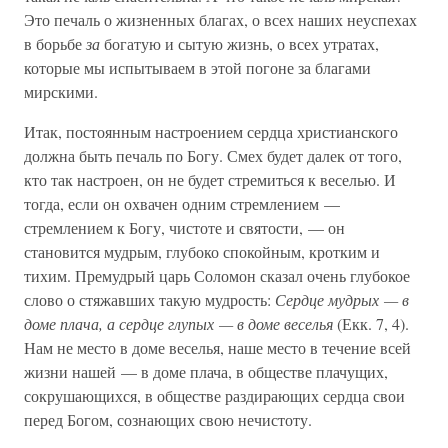
Это печаль о жизненных благах, о всех наших неуспехах
в борьбе
за
богатую и сытую жизнь, о всех утратах,
которые мы испытываем в этой погоне за благами
мирскими.
Итак, постоянным настроением сердца христианского
должна быть печаль по Богу. Смех будет далек от того,
кто так настроен, он не будет стремиться к веселью. И
тогда, если он охвачен одним стремлением —
стремлением к Богу, чистоте и святости, — он
становится мудрым, глубоко спокойным, кротким и
тихим. Премудрый царь Соломон сказал очень глубокое
слово о стяжавших такую мудрость:
Сердце мудрых — в
доме плача, а сердце глупых — в доме веселья
(Екк. 7, 4).
Нам не место в доме веселья, наше место в течение всей
жизни нашей — в доме плача, в обществе плачущих,
сокрушающихся, в обществе раздирающих сердца свои
перед Богом, сознающих свою нечистоту.