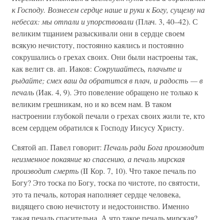
к Господу. Вознесем сердце наше и руки к Богу, сущему на
небесах: мы отпали и упорствовали
(Плач. 3, 40–42). С
великим тщанием разыскивали они в сердце своем
всякую нечистоту, постоянно каялись и постоянно
сокрушались о грехах своих. Они были настроены так,
как велит св. ап. Иаков:
Сокрушайтесь, плачьте и
рыдайте; смех ваш да обратится в плач, и радость — в
печаль
(Иак. 4, 9). Это повеление обращено не только к
великим грешникам, но и ко всем нам. В таком
настроении глубокой печали о грехах своих жили те, кто
всем сердцем обратился к Господу Иисусу Христу.
Святой ап. Павел говорит:
Печаль ради Бога производит
неизменное покаяние ко спасению, а печаль мирская
производит смерть
(II Кор. 7, 10). Что такое печаль по
Богу? Это тоска по Богу, тоска по чистоте, по святости,
это та печаль, которая наполняет сердце человека,
видящего свою нечистоту и недостоинство. Именно
такая печаль спасительна. А что такое печаль мирская?