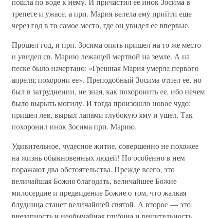
пошла по воде к нему. И причастил ее инок Зосима в
трепете и ужасе, а прп. Мария велела ему прийти еще
через год в то самое место, где он увидел ее впервые.
Прошел год, и прп. Зосима опять пришел на то же место
и увидел св. Марию лежащей мертвой на земле. А на
песке было начертано: «Грешная Мария умерла первого
апреля; похорони ее». Преподобный Зосима отпел ее, но
был в затруднении, не зная, как похоронить ее, ибо нечем
было вырыть могилу. И тогда произошло новое чудо:
пришел лев, вырыл лапами глубокую яму и ушел. Так
похоронил инок Зосима прп. Марию.
Удивительное, чудесное житие, совершенно не похожее
на жизнь обыкновенных людей! Но особенно в нем
поражают два обстоятельства. Прежде всего, это
величайшая Божия благодать, величайшее Божие
милосердие и предвидение Божие о том, что жалкая
блудница станет величайшей святой. А второе — это
внезапность и необычайная глубина и решительность