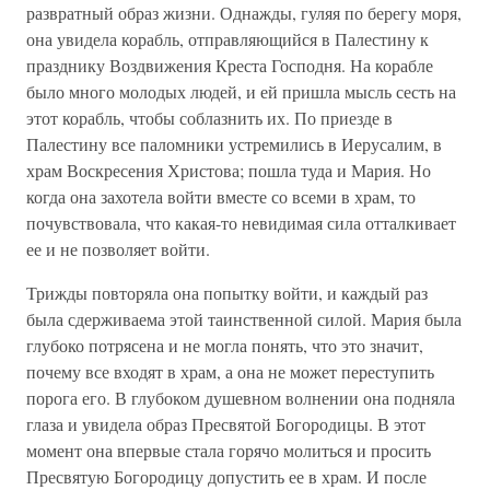
развратный образ жизни. Однажды, гуляя по берегу моря,
она увидела корабль, отправляющийся в Палестину к
празднику Воздвижения Креста Господня. На корабле
было много молодых людей, и ей пришла мысль сесть на
этот корабль, чтобы соблазнить их. По приезде в
Палестину все паломники устремились в Иерусалим, в
храм Воскресения Христова; пошла туда и Мария. Но
когда она захотела войти вместе со всеми в храм, то
почувствовала, что какая-то невидимая сила отталкивает
ее и не позволяет войти.
Трижды повторяла она попытку войти, и каждый раз
была сдерживаема этой таинственной силой. Мария была
глубоко потрясена и не могла понять, что это значит,
почему все входят в храм, а она не может переступить
порога его. В глубоком душевном волнении она подняла
глаза и увидела образ Пресвятой Богородицы. В этот
момент она впервые стала горячо молиться и просить
Пресвятую Богородицу допустить ее в храм. И после