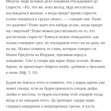
Многие люди великое дело покаяния откладывают до
старости. «Ну, что же, пока молод, буду веселиться,
наслаждаться жизнью, а когда придет время старости,
успею покаяться в грехах своих», — говорят они. Разве
это разумно? Разве знает кто-нибудь из нас, когда придет
час смертный? Разве можно рассчитывать на то, что
достигнешь старости? Каяться нужно немедленно, как
только совершен грех, не откладывая этого ни на день, ни
на час. Нужно помнить те слова, которые говорил св.
Иоанн Предтеча на Иордане, призывая народ к
покаянию:
Уже и секира при корне дерев лежит. Всякое
дерево, не приносящее доброго плода, срубают и бросают
в огонь
(Мф. 3, 10).
Будем же бояться этого и помнить, что у корня дерева уже
лежит секира; если не будем приносить плодов добра,
любви и чистоты, то будем посечены этой секирой тогда,
когда и не ожидаем этого. Да трепещет сердце наше,
страшась нерадения о непрощенных грехах, и пусть