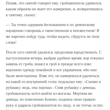
Поняв, что святой говорит ему, гробокопатель удивился,
каким образом он знает его намерение, и, возвратившись
к святому, сказал:
— Ты точно одержим беснованием и по демонскому
наущению говоришь о таинственном и неизвестном! Я
же нарочно пойду туда, чтобы видеть, сбудутся ли твои
слова!
После сего святой удалился, продолжая юродствовать. С
наступлением вечера, выбрав удобное время, вор отвалил
камень от гроба, вошел в гроб и прежде всего взял
верхнюю одежду покойной и все украшения, ибо они
были многоценны. Взяв это, он намеревался удалиться,
но какой-то внутренний голос подсказал ему: «Сними и
рубашку: ведь, она хороша». Сняв рубашку с девицы,
гробокопатель хотел выйти из могилы. Мертвая же
девица, по повелению Божию, подняла свою правую
руку и ударила гробокопателя по лицу, и он тотчас ослеп.