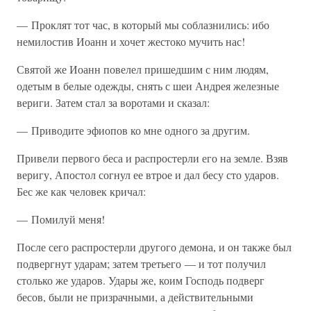
— Проклят тот час, в который мы соблазнились: ибо
немилостив Иоанн и хочет жестоко мучить нас!
Святой же Иоанн повелел пришедшим с ним людям,
одетым в белые одежды, снять с шеи Андрея железные
вериги. Затем стал за воротами и сказал:
— Приводите эфиопов ко мне одного за другим.
Привели первого беса и распростерли его на земле. Взяв
веригу, Апостол согнул ее втрое и дал бесу сто ударов.
Бес же как человек кричал:
— Помилуй меня!
После сего распростерли другого демона, и он также был
подвергнут ударам; затем третьего — и тот получил
столько же ударов. Удары же, коим Господь подверг
бесов, были не призрачными, а действительными