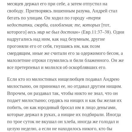
месяцев держал его при себе, а затем отпустил на
свободу. Притворяясь лишенным разума, Андрей стал
бегать по улицам. Он ходил по городу
«терпя
недостатки, скорби, озлобления; те, которых
[тот,
которого]
весь мир не был достоин»
(Евр.11:37–38). Одни
надругались над ним, как над безумным, другие
прогоняли его от себя, гнушаясь им, как псом
смердящим, иные же считали его за одержимого бесом, а
малолетние отроки глумились и били блаженного. Он же
все претерпевал и молился об оскорблявших его.
Если кто из милостивых нищелюбцев подавал Андрею
милостыню, он принимал ее, но отдавал другим нищим.
Впрочем, он раздавал так, чтобы никто не знал, что он
подает милостыню; сердясь на нищих и как бы желая их
побить, он как юродивый бросал им в лицо деньгами,
которые держал в руках, а нищие их подбирали. Иногда
по трое суток не вкушал он хлеба, иногда же голодал и
целую неделю, а если не находилось никого, кто бы