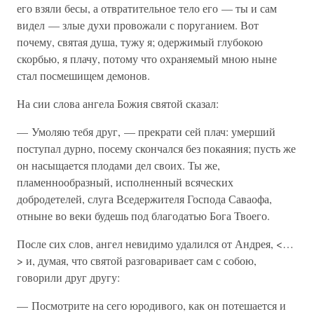
его взяли бесы, а отвратительное тело его — ты и сам
видел — злые духи провожали с поруганием. Вот
почему, святая душа, тужу я; одержимый глубокою
скорбью, я плачу, потому что охраняемый мною ныне
стал посмешищем демонов.
На сии слова ангела Божия святой сказал:
— Умоляю тебя друг, — прекрати сей плач: умерший
поступал дурно, посему скончался без покаяния; пусть же
он насыщается плодами дел своих. Ты же,
пламеннообразный, исполненный всяческих
добродетелей, слуга Вседержителя Господа Саваофа,
отныне во веки будешь под благодатью Бога Твоего.
После сих слов, ангел невидимо удалился от Андрея, <…
> и, думая, что святой разговаривает сам с собою,
говорили друг другу:
— Посмотрите на сего юродивого, как он потешается и