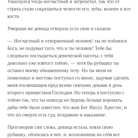
Ужаснулся тогда несчастный и затрепетал, так что от
страха стали сокрушаться челюсти его, зубы, колени и все
кости.
Умершая же девица отверзла уста свои и сказала:
— Несчастный и отверженный человек! ты не побоялся
Бога, не подумал того, что и ты человек! Тебе бы
следовало постыдиться девической наготы; с тебя
довольно уже взятого тобою, — хотя бы рубашку ты
оставил моему обнаженному телу. Но ты меня не
помиловал и жестоко поступил со мною, задумав сделать
меня посмешищем пред всеми святыми девами в день
второго пришествия Господня. Но теперь я поступлю с
тобою так, что ты никогда не будешь больше воровать,
дабы тебе было известно, что жив Бог Иисус Христос, и
что по смерти есть суд, воздаяние и наказание.
Проговорив сии слова, девица встала, взяла свою
рубашку, облеклась в нее, и, возложивши на себя все