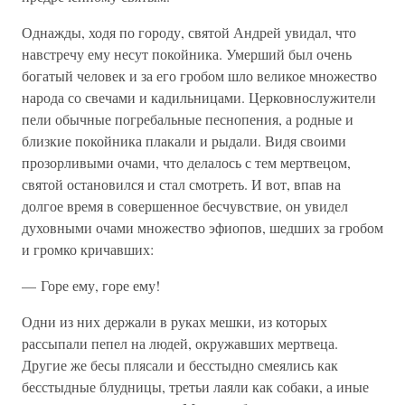
Однажды, ходя по городу, святой Андрей увидал, что
навстречу ему несут покойника. Умерший был очень
богатый человек и за его гробом шло великое множество
народа со свечами и кадильницами. Церковнослужители
пели обычные погребальные песнопения, а родные и
близкие покойника плакали и рыдали. Видя своими
прозорливыми очами, что делалось с тем мертвецом,
святой остановился и стал смотреть. И вот, впав на
долгое время в совершенное бесчувствие, он увидел
духовными очами множество эфиопов, шедших за гробом
и громко кричавших:
— Горе ему, горе ему!
Одни из них держали в руках мешки, из которых
рассыпали пепел на людей, окружавших мертвеца.
Другие же бесы плясали и бесстыдно смеялись как
бесстыдные блудницы, третьи лаяли как собаки, а иные