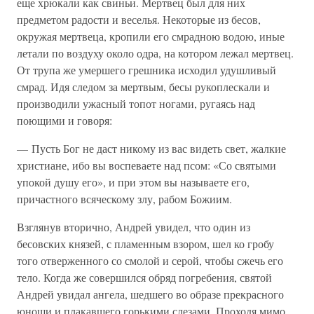
еще хрюкали как свиньи. Мертвец был для них
предметом радости и веселья. Некоторые из бесов,
окружая мертвеца, кропили его смрадною водою, иные
летали по воздуху около одра, на котором лежал мертвец.
От трупа же умершего грешника исходил удушливый
смрад. Идя следом за мертвым, бесы рукоплескали и
производили ужасный топот ногами, ругаясь над
поющими и говоря:
— Пусть Бог не даст никому из вас видеть свет, жалкие
христиане, ибо вы воспеваете над псом: «Со святыми
упокой душу его», и при этом вы называете его,
причастного всяческому злу, рабом Божиим.
Взглянув вторично, Андрей увидел, что один из
бесовских князей, с пламенным взором, шел ко гробу
того отверженного со смолой и серой, чтобы сжечь его
тело. Когда же совершился обряд погребения, святой
Андрей увидал ангела, шедшего во образе прекрасного
юноши и плакавшего горькими слезами. Проходя мимо,