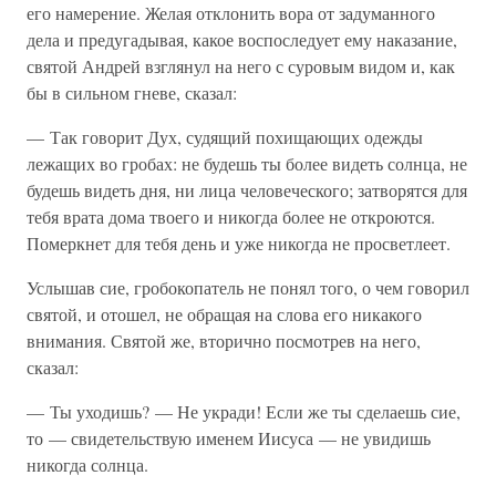
его намерение. Желая отклонить вора от задуманного
дела и предугадывая, какое воспоследует ему наказание,
святой Андрей взглянул на него с суровым видом и, как
бы в сильном гневе, сказал:
— Так говорит Дух, судящий похищающих одежды
лежащих во гробах: не будешь ты более видеть солнца, не
будешь видеть дня, ни лица человеческого; затворятся для
тебя врата дома твоего и никогда более не откроются.
Померкнет для тебя день и уже никогда не просветлеет.
Услышав сие, гробокопатель не понял того, о чем говорил
святой, и отошел, не обращая на слова его никакого
внимания. Святой же, вторично посмотрев на него,
сказал:
— Ты уходишь? — Не укради! Если же ты сделаешь сие,
то — свидетельствую именем Иисуса — не увидишь
никогда солнца.