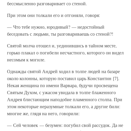
бессмысленно разговаривает со стеной.
При этом они толкали его и отгоняли, говоря:
— Что тебе нужно, юродивый? — недостойный
беседовать с людьми, ты разговариваешь со стеной?!
Святой молча отошел и, уединившись в тайном месте,
горько плакал о погибели несчастного, которого он видел
несомым к могиле.
Однажды святой Андрей ходил в толпе людей на базаре
около колонны, которую поставил царь Константин [7].
Некая женщина по имени Варвара, будучи просвещена
Святым Духом, с ужасом увидала в толпе блаженного
Андрея блистающим наподобие пламенного столпа. При
этом некоторые неразумные толкали его, а другие били:
многие же, глядя на него, говорили:
— Сей человек — безумен: погубил свой рассудок. Да не