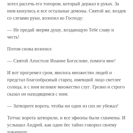
хотел рассечь его топором, который держал в руках. За
ним кинулись и все остальные демоны. Святой же, воздев
со слезами руки, возопил ко Господу:
— Не предай зверям душу, воздающую Тебе славу и
честь!
Потом снова возопил:
— Святой Апостоле Иоанне Богослове, помоги мне!
И вот прогремел гром, явилось множество людей и
предстал благообразный старец, имевший лицо светлее
солнца, и с ним великое множество слуг. Грозно и строго
сказал он находящимся с ним:
— Затворите ворота, чтобы ни один из сих не убежал!
Тотчас ворота затворили, и все эфиопы были схвачены. И
услышал Андрей, как один бес тайно говорил своему
товарищу: