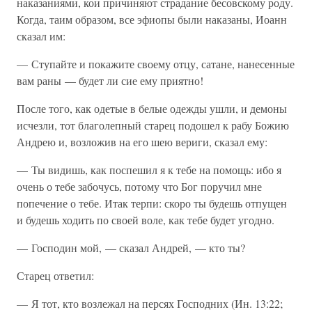
наказаниями, кои причиняют страдание бесовскому роду.
Когда, таим образом, все эфиопы были наказаны, Иоанн
сказал им:
— Ступайте и покажите своему отцу, сатане, нанесенные
вам раны — будет ли сие ему приятно!
После того, как одетые в белые одежды ушли, и демоны
исчезли, тот благолепный старец подошел к рабу Божию
Андрею и, возложив на его шею вериги, сказал ему:
— Ты видишь, как поспешил я к тебе на помощь: ибо я
очень о тебе забочусь, потому что Бог поручил мне
попечение о тебе. Итак терпи: скоро ты будешь отпущен
и будешь ходить по своей воле, как тебе будет угодно.
— Господин мой, — сказал Андрей, — кто ты?
Старец ответил:
— Я тот, кто возлежал на персях Господних (Ин. 13:22;