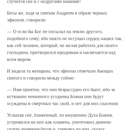
случится сие и с недругами нашими!
Бесы же, ходя за святым Андреем в образе черных
эфиопов, говорили:
— О если бы Бог не посылал на землю другого,
подобного сему; ибо никто не иссушал сердец наших так,
как сей человек, который, не желая работать для своего
господина, притворился юродивым и насмехается над
всем миром.
И видела та женщина, что эфиопы отмечали бьющих
святого и говорили между собою:
— Нам приятно, что они безрассудно его бьют, ибо за
истязание невинного угодника Божия они будут
осуждены в смертных час свой, и нет для них спасения.
Услыхав сие, блаженный, по внушению Духа Божия,
устремился на них как пламень, уничтожил дивною
силою знамения бесов и, гневаясь на них, сказал: