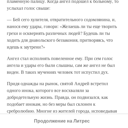
пламенную палицу. Когда ангел подошел к больному, то
услыхал голос свыше:
— Бей сего хулителя, отвратительного содомлянина, и,
нанося ему удары, говори: «Желаешь ли ты еще творить
грехи и осквернять различных людей? Будешь ли ты
ходить для диавольского беззакония, притворяясь, что
идешь к заутрени?»
Ангел стал исполнять повеленное ему. При сем голос
ангела и удары его были слышны, сам же ангел не был
виден. В таких мучениях человек тот испустил дух.
Придя однажды на рынок, святой Андрей встретил
одного инока, которого все восхваляли за
добродетельную жизнь. Правда, он подвизался, как
подобает инокам, но без меры был склонен к
сребролюбию. Многие из жителей города, исповедывая
ему свои грехи, давали ему много золота, для раздачи
Продолжение на Литрес
нищим. Он же, будучи одержим ненасытною страстью