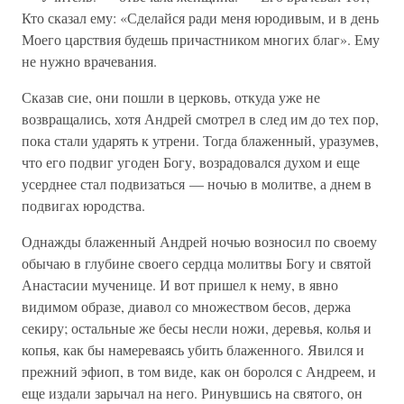
Кто сказал ему: «Сделайся ради меня юродивым, и в день
Моего царствия будешь причастником многих благ». Ему
не нужно врачевания.
Сказав сие, они пошли в церковь, откуда уже не
возвращались, хотя Андрей смотрел в след им до тех пор,
пока стали ударять к утрени. Тогда блаженный, уразумев,
что его подвиг угоден Богу, возрадовался духом и еще
усерднее стал подвизаться — ночью в молитве, а днем в
подвигах юродства.
Однажды блаженный Андрей ночью возносил по своему
обычаю в глубине своего сердца молитвы Богу и святой
Анастасии мученице. И вот пришел к нему, в явно
видимом образе, диавол со множеством бесов, держа
секиру; остальные же бесы несли ножи, деревья, колья и
копья, как бы намереваясь убить блаженного. Явился и
прежний эфиоп, в том виде, как он боролся с Андреем, и
еще издали зарычал на него. Ринувшись на святого, он