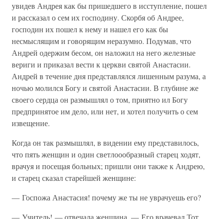
увидев Андрея как бы пришедшего в исступление, пошел
и рассказал о сем их господину. Скорбя об Андрее,
господин их пошел к нему и нашел его как бы
несмыслящим и говорящим неразумно. Подумав, что
Андрей одержим бесом, он наложил на него железные
вериги и приказал вести к церкви святой Анастасии.
Андрей в течение дня представлялся лишенным разума, а
ночью молился Богу и святой Анастасии. В глубине же
своего сердца он размышлял о том, приятно ил Богу
предпринятое им дело, или нет, и хотел получить о сем
извещение.
Когда он так размышлял, в видении ему представилось,
что пять женщин и один светлоообразный старец ходят,
врачуя и посещая больных; пришли они также к Андрею,
и старец сказал старейшей женщине:
— Госпожа Анастасия! почему же ты не уврачуешь его?
— Учитель! — отвечала женщина. — Его врачевал Тот,