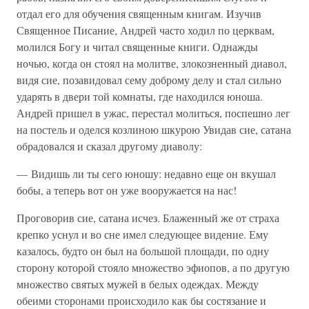
отдал его для обучения священным книгам. Изучив
Священное Писание, Андрей часто ходил по церквам,
молился Богу и читал священные книги. Однажды
ночью, когда он стоял на молитве, злокозненный диавол,
видя сие, позавидовал сему доброму делу и стал сильно
ударять в двери той комнаты, где находился юноша.
Андрей пришел в ужас, перестал молиться, поспешно лег
на постель и оделся козлиною шкурою Увидав сие, сатана
обрадовался и сказал другому диаволу:
— Видишь ли ты сего юношу: недавно еще он вкушал
бобы, а теперь вот он уже вооружается на нас!
Проговорив сие, сатана исчез. Блаженный же от страха
крепко уснул и во сне имел следующее видение. Ему
казалось, будто он был на большой площади, по одну
сторону которой стояло множество эфиопов, а по другую
множество святых мужей в белых одеждах. Между
обеими сторонами происходило как бы состязание и