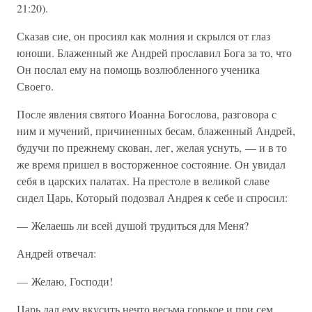
21:20).
Сказав сие, он просиял как молния и скрылся от глаз
юноши. Блаженный же Андрей прославил Бога за то, что
Он послал ему на помощь возлюбленного ученика
Своего.
После явления святого Иоанна Богослова, разговора с
ним и мучений, причиненных бесам, блаженный Андрей,
будучи по прежнему скован, лег, желая уснуть, — и в то
же время пришел в восторженное состояние. Он увидал
себя в царских палатах. На престоле в великой славе
сидел Царь, Который подозвал Андрея к себе и спросил:
— Желаешь ли всей душой трудиться для Меня?
Андрей отвечал:
— Желаю, Господи!
Царь дал ему вкусить нечто весьма горькое и при сем