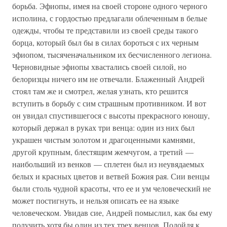
борьба. Эфиопы, имея на своей стороне одного черного
исполина, с гордостью предлагали облеченным в белые
одежды, чтобы те представили из своей среды такого
борца, который был бы в силах бороться с их черным
эфиопом, тысяченачальником их бесчисленного легиона.
Черновидные эфиопы хвастались своей силой, но
белоризцы ничего им не отвечали. Блаженный Андрей
стоял там же и смотрел, желая узнать, кто решится
вступить в борьбу с сим страшным противником. И вот
он увидал спустившегося с высоты прекрасного юношу,
который держал в руках три венца: один из них был
украшен чистым золотом и драгоценными камнями,
другой крупным, блестящим жемчугом, а третий —
наибольший из венков — сплетен был из неувядаемых
белых и красных цветов и ветвей Божия рая. Сии венцы
были столь чудной красоты, что ее и ум человеческий не
может постигнуть, и нельзя описать ее на языке
человеческом. Увидав сие, Андрей помыслил, как бы ему
получить хотя бы один из тех трех венцов. Подойдя к