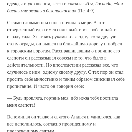
одежды и украшения, легла и сказала:
«Ты, Господи, един
даешь мне жить в безопасности»
(Пс. 4:9).
С сими словами она снова почила в мире. А тот
отверженный едва имел силы выйти из гроба и найти
ограду сада. Хватаясь руками то за одну, то за другую
стену ограды, он вышел на ближайшую дорогу и побрел
к городским воротам. Расспрашивавшим о причине его
слепоты он рассказывал совсем не то, что было в
действительности. Но впоследствии рассказал все, что
случилось с ним, одному своему другу. С тех пор он стал
просить себе милостыню и таким образом снискивал себе
пропитание. И часто он говорил себе:
— Будь проклята, гортань моя, ибо из-за тебя постигла
меня слепота!
Вспоминал он также и святого Андрея и удивлялся, как
все исполнилось, согласно провиденному и
предреченному святым.