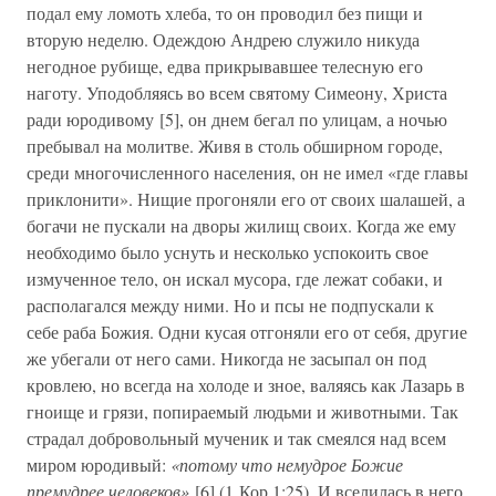
подал ему ломоть хлеба, то он проводил без пищи и
вторую неделю. Одеждою Андрею служило никуда
негодное рубище, едва прикрывавшее телесную его
наготу. Уподобляясь во всем святому Симеону, Христа
ради юродивому [5], он днем бегал по улицам, а ночью
пребывал на молитве. Живя в столь обширном городе,
среди многочисленного населения, он не имел «где главы
приклонити». Нищие прогоняли его от своих шалашей, а
богачи не пускали на дворы жилищ своих. Когда же ему
необходимо было уснуть и несколько успокоить свое
измученное тело, он искал мусора, где лежат собаки, и
располагался между ними. Но и псы не подпускали к
себе раба Божия. Одни кусая отгоняли его от себя, другие
же убегали от него сами. Никогда не засыпал он под
кровлею, но всегда на холоде и зное, валяясь как Лазарь в
гноище и грязи, попираемый людьми и животными. Так
страдал добровольный мученик и так смеялся над всем
миром юродивый:
«потому что немудрое Божие
премудрее человеков»
[6] (1 Кор.1:25). И вселилась в него