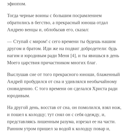
эфиопом.
Тогда черные воины с большим посрамлением
обратились в бегство, а прекрасный юноша отдал
Андрею венцы и, облобызав его, сказал:
— Ступай с миром! с сего времени ты будешь нашим
другом и братом. Иди же на подвиг добродетели: будь
нагим и юродивым ради Меня [4], и ты явишься в день
Моего царствия причастником многих благ.
Выслушав сие от того прекрасного юноши, блаженный
Андрей пробудился от сна и удивлялся необычайному
сновидению. С того времени он сделался Христа ради
юродивым.
На другой день, восстав от сна, он помолился, взял нож,
и пошел к колодцу; тут снял он с себя одежду, и,
представляясь лишенным разума, изрезал ее на части.
Ранним утром пришел за водой к колодцу повар и,