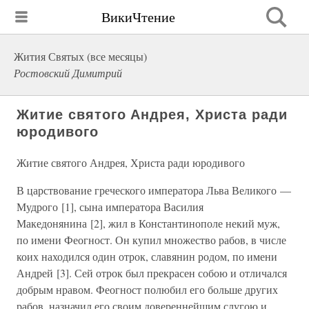
ВикиЧтение
Жития Святых (все месяцы)
Ростовский Димитрий
Житие святого Андрея, Христа ради
юродивого
Житие святого Андрея, Христа ради юродивого
В царствование греческого императора Льва Великого —
Мудрого [1], сына императора Василия
Македонянина [2], жил в Константинополе некий муж,
по имени Феогност. Он купил множество рабов, в числе
коих находился один отрок, славянин родом, по имени
Андрей [3]. Сей отрок был прекрасен собою и отличался
добрым нравом. Феогност полюбил его больше других
рабов, назначил его своим довереннейшим слугою и