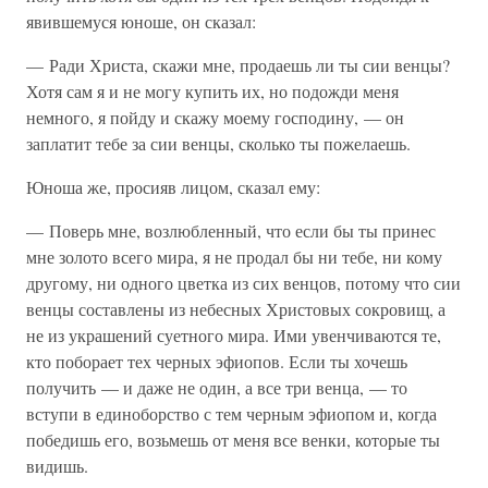
явившемуся юноше, он сказал:
— Ради Христа, скажи мне, продаешь ли ты сии венцы?
Хотя сам я и не могу купить их, но подожди меня
немного, я пойду и скажу моему господину, — он
заплатит тебе за сии венцы, сколько ты пожелаешь.
Юноша же, просияв лицом, сказал ему:
— Поверь мне, возлюбленный, что если бы ты принес
мне золото всего мира, я не продал бы ни тебе, ни кому
другому, ни одного цветка из сих венцов, потому что сии
венцы составлены из небесных Христовых сокровищ, а
не из украшений суетного мира. Ими увенчиваются те,
кто поборает тех черных эфиопов. Если ты хочешь
получить — и даже не один, а все три венца, — то
вступи в единоборство с тем черным эфиопом и, когда
победишь его, возьмешь от меня все венки, которые ты
видишь.