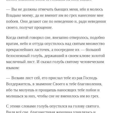
— Вы не должны отмечать бьющих меня, ибо я молюсь
Владыке моему, да не вменит им во грех нанесение мне
побоев. Они делают сие по неведению и, ради неведения
своего, получат прощение.
Когда святой говорил сие, внезапно отверзлось, подобно
вратам, небо и оттуда опустилось над святым множество
прекраснейших ласточек, а посередине их — большой
белоснежный голубь, державший в своем клюве золотой
масличный лист. И сказал голубь святому человеческим
языком:
— Возьми лист сей, его прислал тебе из рая Господь
Вседержитель, в знамение Своего к тебе благоволения,
ибо ты милуешь и прощаешь наносящих тебе побои и
молишься за них, чтобы сие не вменилось им во грех.
С этими словами голубь опустился на голову святого.
Видя всё сие, благочестивая женщина удивлялась и,