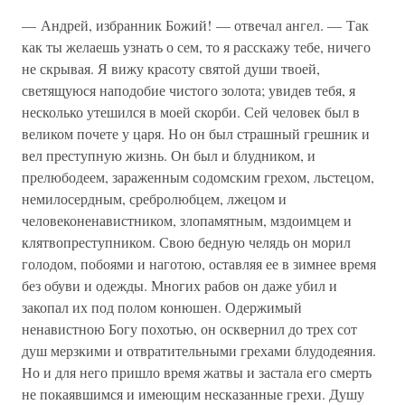
— Андрей, избранник Божий! — отвечал ангел. — Так
как ты желаешь узнать о сем, то я расскажу тебе, ничего
не скрывая. Я вижу красоту святой души твоей,
светящуюся наподобие чистого золота; увидев тебя, я
несколько утешился в моей скорби. Сей человек был в
великом почете у царя. Но он был страшный грешник и
вел преступную жизнь. Он был и блудником, и
прелюбодеем, зараженным содомским грехом, льстецом,
немилосердным, сребролюбцем, лжецом и
человеконенавистником, злопамятным, мздоимцем и
клятвопреступником. Свою бедную челядь он морил
голодом, побоями и наготою, оставляя ее в зимнее время
без обуви и одежды. Многих рабов он даже убил и
закопал их под полом конюшен. Одержимый
ненавистною Богу похотью, он осквернил до трех сот
душ мерзкими и отвратительными грехами блудодеяния.
Но и для него пришло время жатвы и застала его смерть
не покаявшимся и имеющим несказанные грехи. Душу