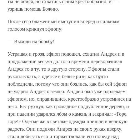
ты не бойся, но схватись с ним крестообразно, и —
узришь помощь Божию.
После сего блаженный выступил вперед и сильным
голосом крикнул эфиопу:
— Выходи на борьбу!
Устрашая и грозя, эфиоп подошел, схватил Андрея и в
продолжение весьма долгого времени переворачивал
Андрея то в ту, то в другую сторону. Эфиопы стали
рукоплескать, а одетые в белые ризы как будто
побледнели, потому что они боялись, как бы сей эфиоп
не ударил Андрея о землю. Андрей был уже одолеваем
эфиопом, но, оправившись, крестообразно устремился на
него. Бес рухнул, как громадное подрубленное дерево, и
при падении ударился лбом о камень и закричал: «Горе,
горе!» Одетые же в светлые одежды пришли в великую
радость. Они подняли Андрея на своих руках кверху,
стали лобызать его и торжествовали его победу над