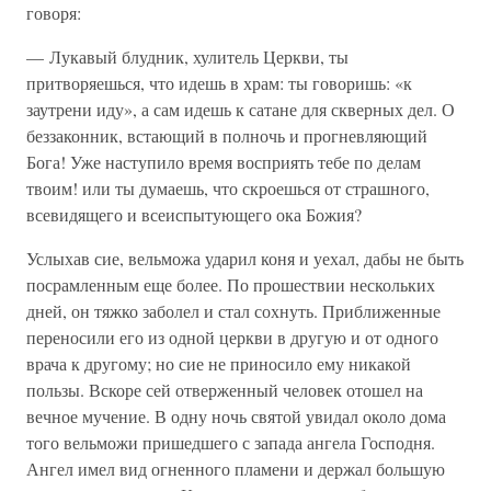
говоря:
— Лукавый блудник, хулитель Церкви, ты
притворяешься, что идешь в храм: ты говоришь: «к
заутрени иду», а сам идешь к сатане для скверных дел. О
беззаконник, встающий в полночь и прогневляющий
Бога! Уже наступило время восприять тебе по делам
твоим! или ты думаешь, что скроешься от страшного,
всевидящего и всеиспытующего ока Божия?
Услыхав сие, вельможа ударил коня и уехал, дабы не быть
посрамленным еще более. По прошествии нескольких
дней, он тяжко заболел и стал сохнуть. Приближенные
переносили его из одной церкви в другую и от одного
врача к другому; но сие не приносило ему никакой
пользы. Вскоре сей отверженный человек отошел на
вечное мучение. В одну ночь святой увидал около дома
того вельможи пришедшего с запада ангела Господня.
Ангел имел вид огненного пламени и держал большую