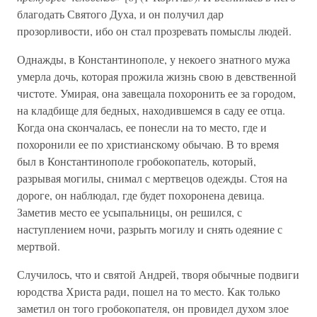
благодать Святого Духа, и он получил дар
прозорливости, ибо он стал прозревать помыслы людей.
Однажды, в Константинополе, у некоего знатного мужа
умерла дочь, которая прожила жизнь свою в девственной
чистоте. Умирая, она завещала похоронить ее за городом,
на кладбище для бедных, находившемся в саду ее отца.
Когда она скончалась, ее понесли на то место, где и
похоронили ее по христианскому обычаю. В то время
был в Константинополе гробокопатель, который,
разрывая могилы, снимал с мертвецов одежды. Стоя на
дороге, он наблюдал, где будет похоронена девица.
Заметив место ее усыпальницы, он решился, с
наступлением ночи, разрыть могилу и снять одеяние с
мертвой.
Случилось, что и святой Андрей, творя обычные подвиги
юродства Христа ради, пошел на то место. Как только
заметил он того гробокопателя, он провидел духом злое