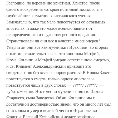
Господню, по верованию христиан, Христос, после
Своего воскресения «открыл истинный
гносис
», т. е.
глубочайшее разумение христианского учения.
Замечательно, что так мало повествуется об остальных
апостолах, и даже это малое всецело зависит от
неопределенного и неудостоверенного предания.
Странствовали ли они все в качестве миссионеров?
Умерли ли они все как мученики? Ираклион, во втором
столетии, свидетельствовал, что апостолы Матфий,
Фома, Филипп и Матфей умерли естественною смертью,
и св. Климент Александрийский приводит это
свидетельство без всякого опровержения. В Новом Завете
повествуется о смерти только одного апостола и
повествуется лишь в двух словах — ?????? ??????? —
«убить мечом». Это именно мученичество св. Иакова
Старшего, сына Заведеева. Об ап. Филиппе мы с
достаточной достоверностью знаем, что он много лет был
епископом и умер в великой чести в Иераполе, во
Фригии. Евсевий Кесарийский делает особенное