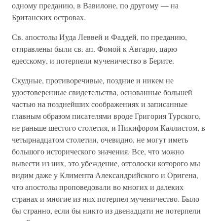
одному преданию, в Вавилоне, по другому — на
Британских островах.
Св. апостолы Иуда Леввей и Фаддей, по преданию,
отправлены были св. ап. Фомой к Авгарю, царю
едесскому, и потерпели мученичество в Берите.
Скудные, противоречивые, поздние и никем не
удостоверенные свидетельства, основанные большей
частью на позднейших соображениях и записанные
главным образом писателями вроде Григория Турского,
не раньше шестого столетия, и Никифором Каллистом, в
четырнадцатом столетии, очевидно, не могут иметь
большого исторического значения. Все, что можно
вывести из них, это убеждение, отголоски которого мы
видим даже у Климента Александрийского и Оригена,
что апостолы проповедовали во многих и далеких
странах и многие из них потерпел мученичество. Было
бы странно, если бы никто из двенадцати не потерпели