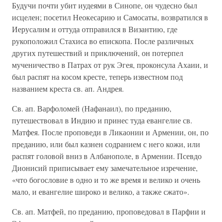
Будучи почти убит иудеями в Синопе, он чудесно был
исцелен; посетил Неокесарию и Самосаты, возвратился в
Иерусалим и оттуда отправился в Византию, где
рукоположил Стахиса во епископа. После различных
других путешествий и приключений, он потерпел
мученичество в Патрах от рук Эгея, проконсула Ахаии, и
был распят на косом кресте, теперь известном под
названием креста св. ап. Андрея.
Св. ап. Варфоломей (Нафанаил), по преданию,
путешествовал в Индию и принес туда евангелие св.
Матфея. После проповеди в Ликаонии и Армении, он, по
преданию, или был казнен содранием с него кожи, или
распят головой вниз в Албанополе, в Армении. Псевдо
Дионисий приписывает ему замечательное изречение,
«что богословие в одно и то же время и велико и очень
мало, и евангелие широко и велико, а также сжато».
Св. ап. Матфей, по преданию, проповедовал в Парфии и