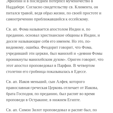
Эфиопии и в последней потерпел мученичество в
Наддабере. Согласно свидетельству св. Климента, он
питался травой, ведя образ жизни, по своей простоте и
самоотречению приближавшийся к ессейскому.
Св. ап. Фома называется апостолом Индии и, по
преданию, основал христианские общины в Индии, и
доселе называющие себя его именем. Но это, по-
видимому, ошибка. Феодорит говорит, что Фома,
учредивший эти церкви, был манихей и «деяния Фомы
проникнуты манихейским духом». Ориген говорит, что
этот апостол проповедовал в Парфии. В четвертом
столетии его гробница показывалась в Едессе.
Св. ап. Иаков меньший, сын Алфея, которого
православная греческая Церковь отличает от Иакова,
брата Господня, по преданию, был распят во время
проповеди в Остракине, в нижнем Египте.
Св. ап. Симон Зилот проповедовал и распят был, по