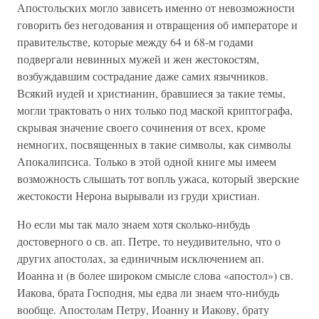
Апостольских могло зависеть именно от невозможности
говорить без негодования и отвращения об императоре и
правительстве, которые между 64 и 68-м годами
подвергали невинных мужей и жен жестокостям,
возбуждавшим сострадание даже самих язычников.
Всякий иудей и христианин, бравшиеся за такие темы,
могли трактовать о них только под маской криптографа,
скрывая значение своего сочинения от всех, кроме
немногих, посвященных в такие символы, как символы
Апокалипсиса. Только в этой одной книге мы имеем
возможность слышать тот вопль ужаса, который зверские
жестокости Нерона вырывали из груди христиан.
Но если мы так мало знаем хотя сколько-нибудь
достоверного о св. ап. Петре, то неудивительно, что о
других апостолах, за единичным исключением ап.
Иоанна и (в более широком смысле слова «апостол») св.
Иакова, брата Господня, мы едва ли знаем что-нибудь
вообще. Апостолам Петру, Иоанну и Иакову, брату