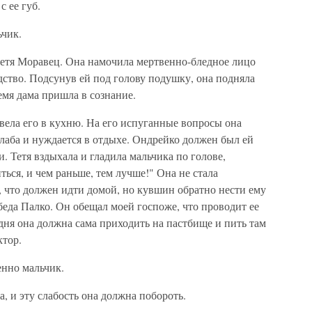
с ее губ.
ьчик.
тетя Моравец. Она намочила мертвенно-бледное лицо
дство. Подсунув ей под голову подушку, она подняла
ремя дама пришла в сознание.
овела его в кухню. На его испуганные вопросы она
слаба и нуждается в отдыхе. Ондрейко должен был ей
и. Тетя вздыхала и гладила мальчика по голове,
ься, и чем раньше, тем лучше!" Она не стала
л, что должен идти домой, но кувшин обратно нести ему
беда Палко. Он обещал моей госпоже, что проводит ее
ня она должна сама приходить на пастбище и пить там
ктор.
енно мальчик.
а, и эту слабость она должна побороть.