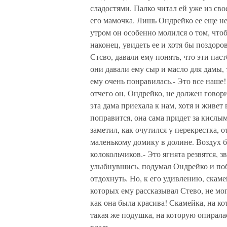
сладостями. Палко читал ей уже из сво
его мамочка. Лишь Ондрейко ее еще не
утром он особенно молился о том, чтоб
наконец, увидеть ее и хотя бы поздоро
Стсво, давали ему понять, что эти паст
они давали ему сыр и масло для дамы, т
ему очень понравилась.- Это все наше!
отчего он, Ондрейко, не должен говор
эта дама приехала к нам, хотя и живет
поправится, она сама придет за кисл
заметил, как очутился у перекрестка, о
маленькому домику в долине. Воздух б
колокольчиков.- Это ягнята резвятся, з
улыбнувшись, подумал Ондрейко и по
отдохнуть. Но, к его удивлению, скаме
которых ему рассказывал Стево, не мог
как она была красива! Скамейка, на ко
такая же подушка, на которую опирала
вдаль.