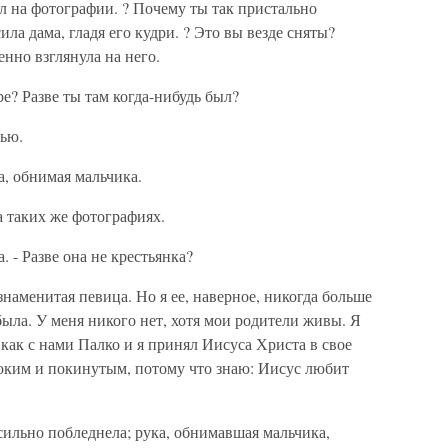
л на фотографии. ? Почему ты так пристально
ла дама, гладя его кудри. ? Это вы везде сняты?
енно взглянула на него.
ре? Разве ты там когда-нибудь был?
лью.
а, обнимая мальчика.
на таких же фотографиях.
. - Разве она не крестьянка?
 знаменитая певица. Но я ее, наверное, никогда больше
была. У меня никого нет, хотя мои родители живы. Я
, как с нами Палко и я принял Иисуса Христа в свое
ноким и покинутым, потому что знаю: Иисус любит
 сильно побледнела; рука, обнимавшая мальчика,