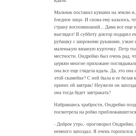
Мальчик поставил кувшин на землю и, 
бледное лицо. И снова ему казалось, чт
страну воспоминаний... Дама все еще 
выглядел! В субботу доктор подарил е
рубашку с широкими рукавами, узкие
маленькую вязаную курточку. Петр тож
местности. Ондрейко был очень рад, чт
церкви многие прихожане поглядывали 
она все еще глядела вдаль. Да, это она
этой скамейке? С ней была и ее белая к
принес ей завтрак! Неужели он запозд
она тогда будет завтракать?
Набравшись храбрости, Ондрейко позд
посмотрела на робко приближавшегося
- Доброе утро,- проговорил Ондрейко, 
немного запоздал. Я очень торопился, 