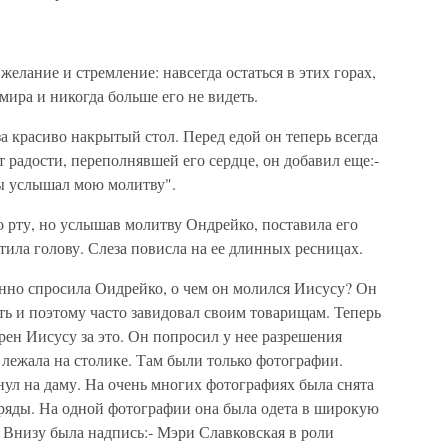
желание и стремление: навсегда остаться в этих горах,
мира и никогда больше его не видеть.
 за красиво накрытый стол. Перед едой он теперь всегда
от радости, переполнявшей его сердце, он добавил еще:-
Ты услышал мою молитву".
о рту, но услышав молитву Ондрейко, поставила его
тила голову. Слеза повисла на ее длинных ресницах.
анно спросила Оидрейко, о чем он молился Иисусу? Он
еть и поэтому часто завидовал своим товарищам. Теперь
рен Иисусу за это. Он попросил у нее разрешения
 лежала на столике. Там были только фотографии.
ул на даму. На очень многих фотографиях была снята
аряды. На одной фотографии она была одета в широкую
. Внизу была надпись:- Мэри Славковская в роли