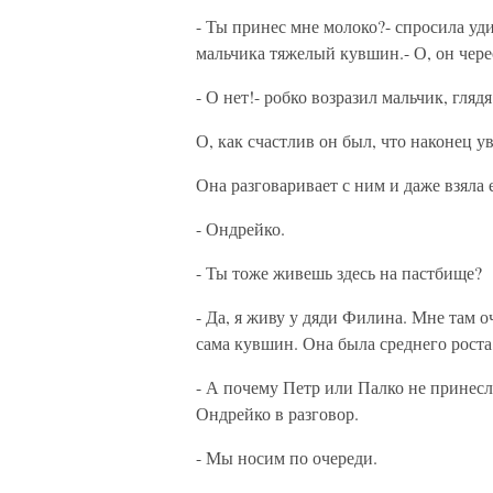
- Ты принес мне молоко?- спросила уди
мальчика тяжелый кувшин.- О, он чере
- О нет!- робко возразил мальчик, гля
О, как счастлив он был, что наконец ув
Она разговаривает с ним и даже взяла ег
- Ондрейко.
- Ты тоже живешь здесь на пастбище?
- Да, я живу у дяди Филина. Мне там о
сама кувшин. Она была среднего роста,
- А почему Петр или Палко не принесл
Ондрейко в разговор.
- Мы носим по очереди.