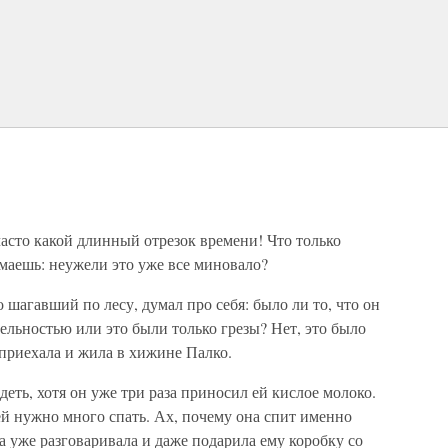
часто какой длинный отрезок времени! Что только
маешь: неужели это уже все миновало?
 шагавший по лесу, думал про себя: было ли то, что он
ельностью или это были только грезы? Нет, это было
приехала и жила в хижине Палко.
деть, хотя он уже три раза приносил ей кислое молоко.
 ей нужно много спать. Ах, почему она спит именно
а уже разговаривала и даже подарила ему коробку со