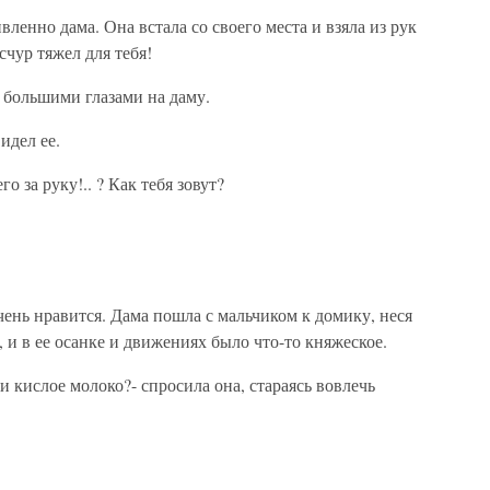
вленно дама. Она встала со своего места и взяла из рук
счур тяжел для тебя!
дя большими глазами на даму.
идел ее.
о за руку!.. ? Как тебя зовут?
чень нравится. Дама пошла с мальчиком к домику, неся
 и в ее осанке и движениях было что-то княжеское.
и кислое молоко?- спросила она, стараясь вовлечь