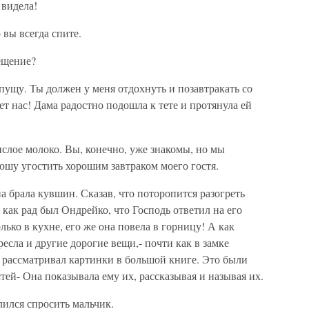
 видела!
 вы всегда спите.
сещение?
отпущу. Ты должен у меня отдохнуть и позавтракать со
ет нас! Дама радостно подошла к тете и протянула ей
ислое молоко. Вы, конечно, уже знакомы, но мы
рошу угостить хорошим завтраком моего гостя.
а брала кувшин. Сказав, что поторопится разогреть
 как рад был Ондрейко, что Господь ответил на его
лько в кухне, его же она повела в горницу! А как
есла и другие дорогие вещи,- почти как в замке
и рассматривал картинки в большой книге. Это были
тей- Она показывала ему их, рассказывая и называя их.
лился спросить мальчик.