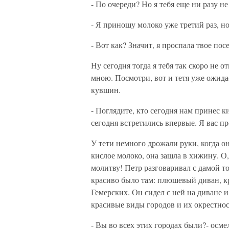
- По очереди? Но я тебя еще ни разу не
- Я приношу молоко уже третий раз, но
- Вот как? Значит, я проспала твое по
Ну сегодня тогда я тебя так скоро не 
мною. Посмотри, вот и тетя уже ожида
кувшин.
- Поглядите, кто сегодня нам принес к
сегодня встретились впервые. Я вас п
У тети немного дрожали руки, когда он
кислое молоко, она зашла в хижину. О,
молитву! Петр разговаривал с дамой то
красиво было там: плюшевый диван, кр
Гемерских. Он сидел с ней на диване 
красивые виды городов и их окрестнос
- Вы во всех этих городах были?- осме