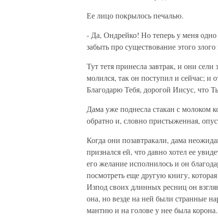
Ее лицо покрылось печалью.
- Да, Ондрейко! Но теперь у меня одно 
забыть про существование этого злого 
Тут тетя принесла завтрак, и они сели
молился, так он поступил и сейчас; и 
Благодарю Тебя, дорогой Иисус, что 
Дама уже поднесла стакан с молоком к
обратно и, словно пристыженная, опус
Когда они позавтракали, дама неожид
признался ей, что давно хотел ее увид
его желание исполнилось и он благода
посмотреть еще другую книгу, которая
Изпод своих длинных ресниц он взглян
она, но везде на ней были странные н
мантию и на голове у нее была корона