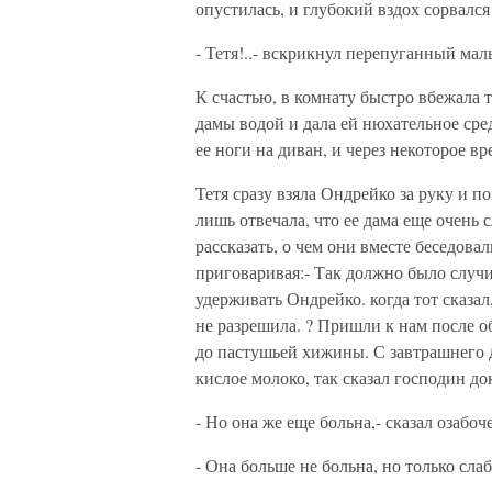
опустилась, и глубокий вздох сорвался 
- Тетя!..- вскрикнул перепуганный мал
К счастью, в комнату быстро вбежала 
дамы водой и дала ей нюхательное сре
ее ноги на диван, и через некоторое в
Тетя сразу взяла Ондрейко за руку и п
лишь отвечала, что ее дама еще очень 
рассказать, о чем они вместе беседовал
приговаривая:- Так должно было случит
удерживать Ондрейко. когда тот сказа
не разрешила. ? Пришли к нам после о
до пастушьей хижины. С завтрашнего д
кислое молоко, так сказал господин до
- Но она же еще больна,- сказал озабоч
- Она больше не больна, но только слаб