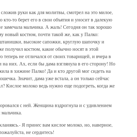
сложив руки как для молитвы, смотрел на это милое,
о кто-то берет его в свои объятия и уносит в далекую
не замечала мальчика. А жаль! Сегодня он так хорошо
му новый костюм, почти такой же, как у Палко:
 штанишки, высокие сапожки, круглую шапочку и
е получил костюм, какие обычно носят в этой
о теперь не отличался от своих товарищей, и вчера в
на них. Ах, если бы дама взглянула в его сторону! Но
 жила в хижине Палко! Да и кто другой мог сидеть на
ошечка. Значит, дама уже встала, а он только сейчас
ал? Кислое молоко ведь нужно еще подогреть, когда же
оровался с ней. Женщина вздрогнула и с удивлением
 мальчика.
кланяясь.- Я принес вам кислое молоко, но, наверное,
пожалуйста, не сердитесь!