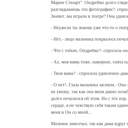
Марии Стюарт". Ондрейко долго гляде
разглядываешь эти фотографии?- спроси
Значит, вы играли в театре? Она удивл
- Неужели ты знаешь уже что-то о теат
- Нет,- лицо мальчика покрылось печа
- Что с тобою, Ондрейко?- спросила он
- Ах, моя мама тоже, наверное, снята 
- Твоя мама? - спросила удивленно дама
- О нет!- Глаза мальчика засияли.- Она
не увижу, так как она меня давно поза
долго печалился об этом. Но с тех пор
сердце, я не чувствую себя таким оди
меня и Он со мной...
Мальчик замолчал, так как дама вдруг