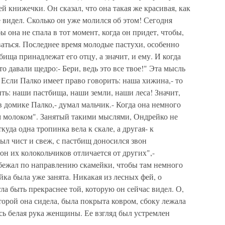
ей книжечки. Он сказал, что она такая же красивая, как
 видел. Сколько он уже молился об этом! Сегодня
ы она не спала в тот момент, когда он придет, чтобы,
ваться. Последнее время молодые пастухи, особенно
бища принадлежат его отцу, а значит, и ему. И когда
о давали щедро:- Бери, ведь это все твое!" Эта мысль
 Если Палко имеет право говорить: наша хижина,- то
ить: наши пастбища, наши земли, наши леса! Значит,
 в домике Палко,- думал мальчик.- Когда она немного
ым молоком". Занятый такими мыслями, Ондрейко не
ткуда одна тропинка вела к скале, а другая- к
ыл чист и свеж, с пастбищ доносился звон
вон их колокольчиков отличается от других",-
бежал по направлению скамейки, чтобы там немного
йка была уже занята. Никакая из лесных фей, о
ла быть прекраснее той, которую он сейчас видел. О,
торой она сидела, была покрыта ковром, сбоку лежала
сь белая рука женщины. Ее взгляд был устремлен