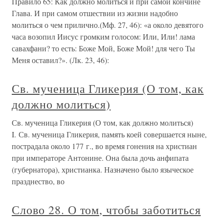
Правило 65: Как должно молиться и при самой кончине
Глава. И при самом отшествии из жизни надобно
молиться о чем прилично.(Мф. 27, 46): «а около девятого
часа возопил Иисус громким голосом: Или, Или! лама
савахфани? то есть: Боже Мой, Боже Мой! для чего Ты
Меня оставил?». (Лк. 23, 46):
Св. мученица Гликерия (О том, как
должно молиться)
Св. мученица Гликерия (О том, как должно молиться)
I. Св. мученица Гликерия, память коей совершается ныне,
пострадала около 177 г., во время гонения на христиан
при императоре Антонине. Она была дочь анфипата
(губернатора), христианка. Назначено было языческое
празднество, во
Слово 28. О том, чтобы заботиться