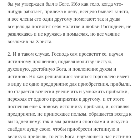
бы ум утвержден был в Боге. Ибо как тело, когда что-
нибудь работает, прилежа к делу, всецело бывает занято,
и все члены его один другому помогают: так и душа
всецело да посвятит себя молитве и любви Господней, не
развлекаясь и не кружась в помыслах, но все чаяние
возложив на Христа.
2. И в таком случае, Господь сам просветит ее, научая
истинному прошению, подавая молитву чистую,
духовную, достойную Бога, и поклонение духом и
истиною. Но как решившийся заняться торговлею имеет
в виду не одно предприятие для приобретения, прибыли,
но старается всячески увеличить и умножить прибытки,
переходя от одного предприятия к другому, и от этого
поспешая еще к новому источнику прибыли, и, оставляя
предприятие, не приносящее пользы, обращается всегда к
выгоднейшему: так и мы разными способами и искусно
снабдим душу свою, чтобы приобрести истинную и
великую прибыль, то есть Бога, научающего нас истинно