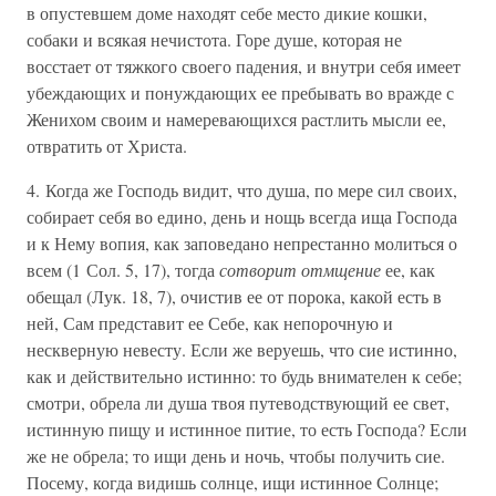
в опустевшем доме находят себе место дикие кошки,
собаки и всякая нечистота. Горе душе, которая не
восстает от тяжкого своего падения, и внутри себя имеет
убеждающих и понуждающих ее пребывать во вражде с
Женихом своим и намеревающихся растлить мысли ее,
отвратить от Христа.
4. Когда же Господь видит, что душа, по мере сил своих,
собирает себя во едино, день и нощь всегда ища Господа
и к Нему вопия, как заповедано непрестанно молиться о
всем (1 Сол. 5, 17), тогда
сотворит отмщение
ее, как
обещал (Лук. 18, 7), очистив ее от порока, какой есть в
ней, Сам представит ее Себе, как непорочную и
нескверную невесту. Если же веруешь, что сие истинно,
как и действительно истинно: то будь внимателен к себе;
смотри, обрела ли душа твоя путеводствующий ее свет,
истинную пищу и истинное питие, то есть Господа? Если
же не обрела; то ищи день и ночь, чтобы получить сие.
Посему, когда видишь солнце, ищи истинное Солнце;