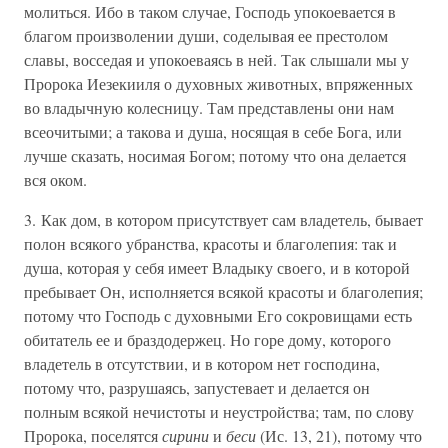
молиться. Ибо в таком случае, Господь упокоевается в
благом произволении души, соделывая ее престолом
славы, восседая и упокоеваясь в ней. Так слышали мы у
Пророка Иезекииля о духовных животных, впряженных
во владычную колесницу. Там представлены они нам
всеочитыми; а такова и душа, носящая в себе Бога, или
лучше сказать, носимая Богом; потому что она делается
вся оком.
3. Как дом, в котором присутствует сам владетель, бывает
полон всякого убранства, красоты и благолепия: так и
душа, которая у себя имеет Владыку своего, и в которой
пребывает Он, исполняется всякой красоты и благолепия;
потому что Господь с духовными Его сокровищами есть
обитатель ее и браздодержец. Но горе дому, которого
владетель в отсутствии, и в котором нет господина,
потому что, разрушаясь, запустевает и делается он
полным всякой нечистоты и неустройства; там, по слову
Пророка, поселятся
сирини
и
беси
(Ис. 13, 21), потому что