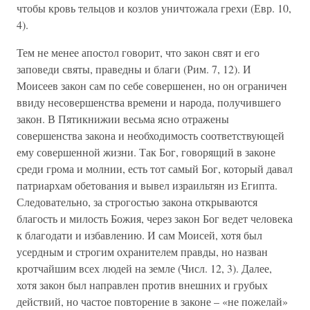
чтобы кровь тельцов и козлов уничтожала грехи (Евр. 10,
4).
Тем не менее апостол говорит, что закон свят и его
заповеди святы, праведны и благи (Рим. 7, 12). И
Моисеев закон сам по себе совершенен, но он ограничен
ввиду несовершенства времени и народа, получившего
закон. В Пятикнижии весьма ясно отражены
совершенства закона и необходимость соответствующей
ему совершенной жизни. Так Бог, говорящий в законе
среди грома и молнии, есть тот самый Бог, который давал
патриархам обетования и вывел израильтян из Египта.
Следовательно, за строгостью закона открываются
благость и милость Божия, через закон Бог ведет человека
к благодати и избавлению. И сам Моисей, хотя был
усердным и строгим охранителем правды, но назван
кротчайшим всех людей на земле (Числ. 12, 3). Далее,
хотя закон был направлен против внешних и грубых
действий, но частое повторение в законе – «не пожелай»