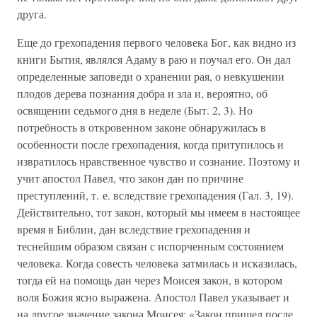
друга.
Еще до грехопадения первого человека Бог, как видно из
книги Бытия, являлся Адаму в раю и поучал его. Он дал
определенные заповеди о хранении рая, о невкушении
плодов дерева познания добра и зла и, вероятно, об
освящении седьмого дня в неделе (Быт. 2, 3). Но
потребность в откровенном законе обнаружилась в
особенности после грехопадения, когда притупилось и
извратилось нравственное чувство и сознание. Поэтому и
учит апостол Павел, что закон дан по причине
преступлений, т. е. вследствие грехопадения (Гал. 3, 19).
Действительно, тот закон, который мы имеем в настоящее
время в Библии, дан вследствие грехопадения и
теснейшим образом связан с испорченным состоянием
человека. Когда совесть человека затмилась и исказилась,
тогда ей на помощь дан через Моисея закон, в котором
воля Божия ясно выражена. Апостол Павел указывает и
на другое значение закона Моисея: «Закон пришел после,