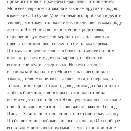
привносит новое, проведем параллель с отношением
Моисеева еврейского закона к законам других народов,
языческих. По букве Моисей немного прибавил в десяти
заповедях к тому, что было известно человеческому роду
до него. Что убийство, непочтение к родителям,
нарушение супружеской верности и т. д. являются
преступлениями, было известно не только евреям.
Потому заповеди декалога в более или менее полном
виде встречаем и у других народов, особенно в
египетской «Книге мертвых». Но тем не менее
израильский народ чтил Моисея как своего нового
законодателя. Новое здесь заключается, во-первых, в
толковании старого закона, доведенном до обязанности
любить ближних, а во-вторых, закон дан от лица
всемогущего и святейшего Яхве, учреждающего отныне
новый порядок в жизни. Таково же положение Господа
Иисуса Христа по отношению к ветхозаветному закону.
По букве Он не сообщает нового закона; но Он сообщает
его в таком возвышенном смысле, что закон поистине