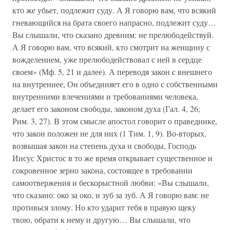
кто же убьет, подлежит суду. А Я говорю вам, что всякий
гневающийся на брата своего напрасно, подлежит суду…
Вы слышали, что сказано древним: не прелюбодействуй.
А Я говорю вам, что всякий, кто смотрит на женщину с
вожделением, уже прелюбодействовал с ней в сердце
своем» (Мф. 5, 21 и далее). А переводя закон с внешнего
на внутреннее, Он объединяет его в одно с собственными
внутренними влечениями и требованиями человека,
делает его законом свободы, законом духа (Гал. 4, 26;
Рим. 3, 27). В этом смысле апостол говорит о праведнике,
что закон положен не для них (1 Тим. 1, 9). Во-вторых,
возвышая закон на степень духа и свободы, Господь
Иисус Христос в то же время открывает существенное и
сокровенное зерно закона, состоящее в требовании
самоотвержения и бескорыстной любви: «Вы слышали,
что сказано: око за око, и зуб за зуб. А Я говорю вам: не
противься злому. Но кто ударит тебя в правую щеку
твою, обрати к нему и другую… Вы слышали, что