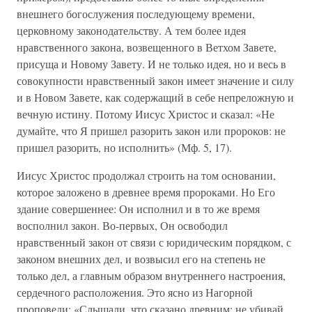
внешнего богослужения последующему времени,
церковному законодательству. А тем более идея
нравственного закона, возвещенного в Ветхом Завете,
присуща и Новому Завету. И не только идея, но и весь в
совокупности нравственный закон имеет значение и силу
и в Новом Завете, как содержащий в себе непреложную и
вечную истину. Потому Иисус Христос и сказал: «Не
думайте, что Я пришел разорить закон или пророков: не
пришел разорить, но исполнить» (Мф. 5, 17).
Иисус Христос продолжал строить на том основании,
которое заложено в древнее время пророками. Но Его
здание совершеннее: Он исполнил и в то же время
восполнил закон. Во-первых, Он освободил
нравственный закон от связи с юридическим порядком, с
законом внешних дел, и возвысил его на степень не
только дел, а главным образом внутреннего настроения,
сердечного расположения. Это ясно из Нагорной
проповеди: «Слышали, что сказано древним: не убивай,