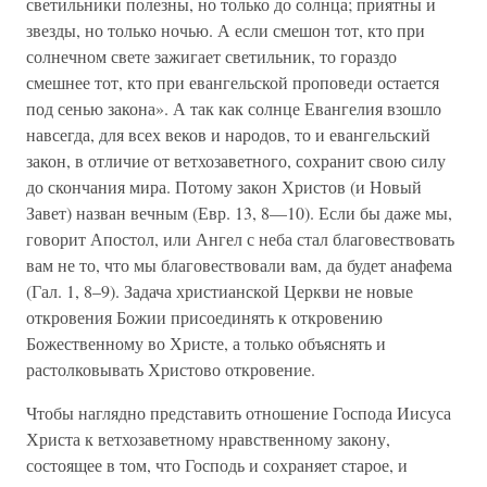
светильники полезны, но только до солнца; приятны и
звезды, но только ночью. А если смешон тот, кто при
солнечном свете зажигает светильник, то гораздо
смешнее тот, кто при евангельской проповеди остается
под сенью закона». А так как солнце Евангелия взошло
навсегда, для всех веков и народов, то и евангельский
закон, в отличие от ветхозаветного, сохранит свою силу
до скончания мира. Потому закон Христов (и Новый
Завет) назван вечным (Евр. 13, 8—10). Если бы даже мы,
говорит Апостол, или Ангел с неба стал благовествовать
вам не то, что мы благовествовали вам, да будет анафема
(Гал. 1, 8–9). Задача христианской Церкви не новые
откровения Божии присоединять к откровению
Божественному во Христе, а только объяснять и
растолковывать Христово откровение.
Чтобы наглядно представить отношение Господа Иисуса
Христа к ветхозаветному нравственному закону,
состоящее в том, что Господь и сохраняет старое, и