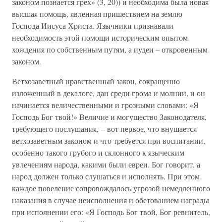
законом познается грех» (3, 20)) и необходима была новая
высшая помощь, явленная пришествием на землю
Господа Иисуса Христа. Язычники признавали
необходимость этой помощи историческим опытом
хождения по собственным путям, а иудеи – откровенным
законом.
Ветхозаветный нравственный закон, сокращенно
изложенный в декалоге, дан среди грома и молнии, и он
начинается величественными и грозными словами: «Я
Господь Бог твой!» Величие и могущество Законодателя,
требующего послушания, – вот первое, что внушается
ветхозаветным законом и что требуется при воспитании,
особенно такого грубого и склонного к языческим
увлечениям народа, какими были евреи. Бог говорит, а
народ должен только слушаться и исполнять. При этом
каждое повеление сопровождалось угрозой немедленного
наказания в случае неисполнения и обетованием награды
при исполнении его: «Я Господь Бог твой, Бог ревнитель,