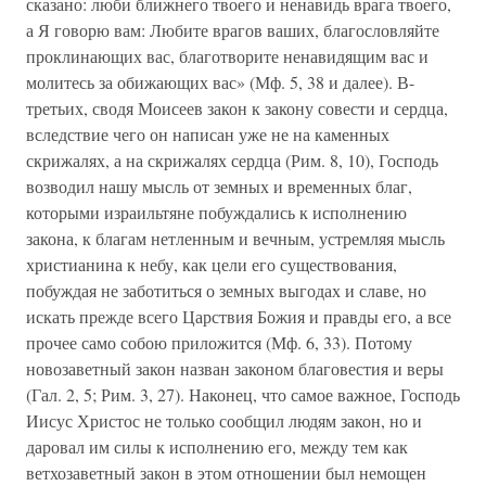
сказано: люби ближнего твоего и ненавидь врага твоего,
а Я говорю вам: Любите врагов ваших, благословляйте
проклинающих вас, благотворите ненавидящим вас и
молитесь за обижающих вас» (Мф. 5, 38 и далее). В-
третьих, сводя Моисеев закон к закону совести и сердца,
вследствие чего он написан уже не на каменных
скрижалях, а на скрижалях сердца (Рим. 8, 10), Господь
возводил нашу мысль от земных и временных благ,
которыми израильтяне побуждались к исполнению
закона, к благам нетленным и вечным, устремляя мысль
христианина к небу, как цели его существования,
побуждая не заботиться о земных выгодах и славе, но
искать прежде всего Царствия Божия и правды его, а все
прочее само собою приложится (Мф. 6, 33). Потому
новозаветный закон назван законом благовестия и веры
(Гал. 2, 5; Рим. 3, 27). Наконец, что самое важное, Господь
Иисус Христос не только сообщил людям закон, но и
даровал им силы к исполнению его, между тем как
ветхозаветный закон в этом отношении был немощен