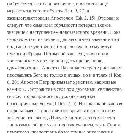
(«Отметется жертва и возлияние, и во святилище
мерзость запустения будет» Дан. 9, 27) и
засвидетельствована Апостолом (Еф. 2, 15). Отсюда не
следует, что сама идея обрядности потеряла всякое
значение с наступлением новозаветного времени. Пока
человек живет на земле и для него имеет значение этот
видимый и чувственный мир, до тех пор ему будут
нужны и обряды. Потому обряды существуют и в
христианском мире, но они здесь проще, чище,
одухотвореннее. Апостол Павел заповедует христианам
прославлять Бога не только в душах, но и в телах (1 Кор.
6, 20). Апостол Петр призывает христиан, как живые
камни: «…Устрояйте из себя дом духовный, священство
святое, чтобы приносить духовные жертвы,
благоприятные Богу» (1 Пет. 2, 5). Но так как обрядовая
сторона имеет в новозаветное время второстепенное
значение, то Господь Иисус Христос дал на этот счет
лишь самые общие указания (как учением, так и Своим
примером), предоставив более точные определения