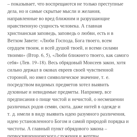
– показывает, что воспрещаются не только преступные
дела, но и самые скрытые мысли и желания,
направленные во вред ближним и разрушающие
нравственную сущность человека. А главная
христианская заповедь, заповедь о любви, есть и в
Ветхом Завете: «Люби Господа, Бога твоего, всем
сердцем твоим, и всей душой твоей, и всеми силами
твоими» (Втор. 6, 5), «Люби ближнего твоего, как самого
себя» (Лев. 19–18). Весь обрядовый Моисеев закон, хотя
сильно держал в оковах евреев своей чувственной
стороной, но имел символическое значение, т. е.
посредством видимых предметов хотел выявить
духовные и невидимые предметы. Например, все
предписания о пище чистой и нечистой, о несмешении
различных родов семян, скота, даже нитей в одежде и
т. д. имели в виду выявить идею разумного различения,
идею установленного Богом и самой природой порядка и
чистоты. А главный пункт обрядового закона –
первосвященнического служения и жертвы,