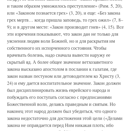
и таким образом умножилось преступление» (Рим. 5, 20),
или «Законом познается грех» (3, 20), и еще: «Без закона
грех мертв… когда пришла заповедь, то грех ожил» (7, 8–
9); и в другом месте: «Закон производит гнев» (4, 15). Все
эти изречения показывают, что закон дан не только для
уяснения людям воли Божией, но и для раскрытия им
собственного их испорченного состояния. Чтобы
врачевать болезнь, надо сначала вывести наружу ее
скрытый яд. А более общее значение ветхозаветного
закона высказано апостолом в послании к галатам, где
закон назван пестуном или детоводителем ко Христу (3,
24) и ему дается воспитательное значение. Закон должен
был дисциплинировать жизнь еврейского народа и
побуждать его поступать согласно с предписаниями
Божественной воли, делаясь праведным и святым. Но
наконец этот народ должен был убедиться, что одного
закона недостаточно для достижения этой цели («Делами
закона не оправдается перед Ним никакая плоть; ибо