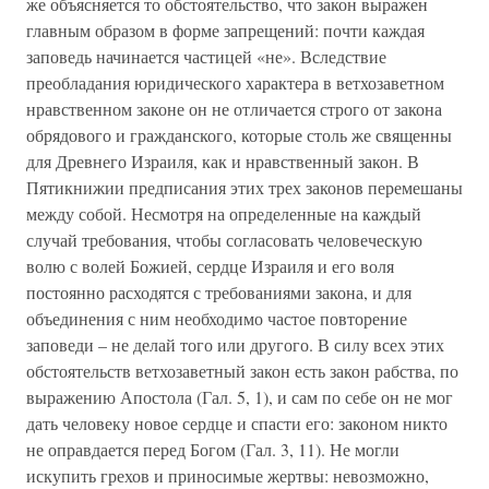
же объясняется то обстоятельство, что закон выражен
главным образом в форме запрещений: почти каждая
заповедь начинается частицей «не». Вследствие
преобладания юридического характера в ветхозаветном
нравственном законе он не отличается строго от закона
обрядового и гражданского, которые столь же священны
для Древнего Израиля, как и нравственный закон. В
Пятикнижии предписания этих трех законов перемешаны
между собой. Несмотря на определенные на каждый
случай требования, чтобы согласовать человеческую
волю с волей Божией, сердце Израиля и его воля
постоянно расходятся с требованиями закона, и для
объединения с ним необходимо частое повторение
заповеди – не делай того или другого. В силу всех этих
обстоятельств ветхозаветный закон есть закон рабства, по
выражению Апостола (Гал. 5, 1), и сам по себе он не мог
дать человеку новое сердце и спасти его: законом никто
не оправдается перед Богом (Гал. 3, 11). Не могли
искупить грехов и приносимые жертвы: невозможно,