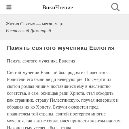
ВикиЧтение
Жития Святых — месяц март
Ростовский Димитрий
Память святого мученика Евлогия
Память святого мученика Евлогия
Святой мученик Евлогий был родом из Палестины.
Родители его были люди неверующие. По смерти их,
святой роздал нищим доставшиеся ему в наследство
богатства, а сам, обнищав ради Христа, стал обходить,
как странник, страну Палестинскую, поучая неверных и
обращая их ко Христу. Будучи оклеветан пред
правителем той страны, святой претерпел многие
мучения, так как не соглашался принести жертвы идолам.
Наконец ему усечена была глава.