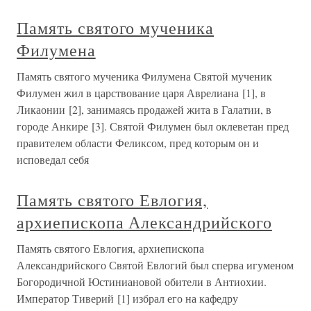
Память святого мученика
Филумена
Память святого мученика Филумена Святой мученик
Филумен жил в царствование царя Аврелиана [1], в
Ликаонии [2], занимаясь продажей жита в Галатии, в
городе Анкире [3]. Святой Филумен был оклеветан пред
правителем области Феликсом, пред которым он и
исповедал себя
Память святого Евлогия,
архиепископа Александрийского
Память святого Евлогия, архиепископа
Александрийского Святой Евлогий был сперва игуменом
Богородичной Юстиниановой обители в Антиохии.
Император Тиверий [1] избрал его на кафедру