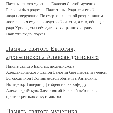
Память святого мученика Евлогия Святой мученик
Евлогий был родом из Палестины. Родители его были
люди неверующие. По смерти их, святой роздал нищим
доставшиеся ему в наследство богатства, а сам, обнищав
ради Христа, стал обходить, как странник, страну
Палестинскую, поучая
Память святого Евлогия,
архиепископа Александрийского
Память святого Евлогия, архиепископа
Александрийского Святой Евлогий был сперва игуменом
Богородичной Юстиниановой обители в Антиохии.
Император Тиверий [1] избрал его на кафедру
Александрийскую. Здесь святой Евлогий действовал
против еретиков с неутомимою
Память святого мученика