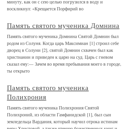
минуту, как он с сею целью погрузился в воду и
воскликнул: «Крещается Порфирий во
Память святого мученика Домнина
Память святого мученика Домнина Святой Домнин был
родом из Солуня. Когда царь Максимиан [1] строил себе
дворец в Солуни [2], святой Домнин схвачен был как
христианин и приведен к царю на суд. Царь с гневом
сказал ему:— Зачем во время пребывания моего в городе,
ты открыто
Память святого мученика
Полихрония
Память святого мученика Полихрония Святой
Полихроний, из области Гамфанидской [1], был сын
земледельца Вардания, который научил отрока истинам
веры Христовой, а также чтению божественных книг и