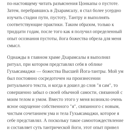
по-настоящему читать разъяснения Цонкапы о пустоте.
Затем, перебравшись в Дхарамсалу, я стал более усердно
изучать стадии пути, пустоту, Тантру и выполнять
соответствующие практики. Таким образом, только к
тридцати годам, после того как я получил определенный
опыт осознания пустоты, йога божества обрела для меня
смысл.
Однажды в главном храме Дхарамсалы я выполнял
ритуал, при котором представлял себя в облике
Гухьясамаджи — божества Высшей Йога-тантры. Мой ум
был постоянно сосредоточен на произнесении
ритуального текста, и когда я дошел до слов "я сам", то
совершенно забыл о своей обычной самости, связанной с
моим телом и умом. Вместо этого у меня возникло очень
ясное ощущение собственного "я", связанного с новым,
чистым сочетанием ума и тела Гухьясамаджи, которое я
себе представлял. А поскольку такое самоотождествление
и составляет суть тантрической йоги, этот опыт привел