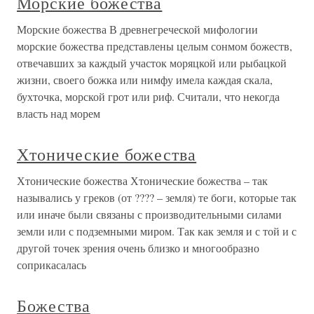
Морские божества
Морские божества В древнегреческой мифологии
морские божества представлены целым сонмом божеств,
отвечавших за каждый участок моряцкой или рыбацкой
жизни, своего божка или нимфу имела каждая скала,
бухточка, морской грот или риф. Считали, что некогда
власть над морем
Хтонические божества
Хтонические божества Хтонические божества – так
назывались у греков (от ???? – земля) те боги, которые так
или иначе были связаны с производительными силами
земли или с подземными миром. Так как земля и с той и с
другой точек зрения очень близко и многообразно
соприкасалась
Божества