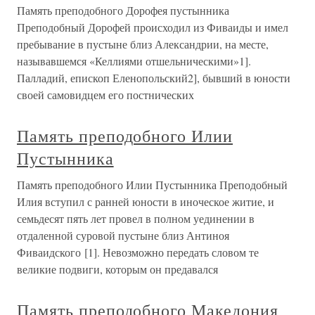
Память преподобного Дорофея пустынника
Преподобный Дорофей происходил из Фиваиды и имел
пребывание в пустыне близ Александрии, на месте,
называвшемся «Келлиями отшельническими»1].
Палладий, епископ Еленопольский2], бывший в юности
своей самовидцем его постнических
Память преподобного Илии
Пустынника
Память преподобного Илии Пустынника Преподобный
Илия вступил с ранней юности в иноческое житие, и
семьдесят пять лет провел в полном уединении в
отдаленной суровой пустыне близ Антиноя
Фиваидского [1]. Невозможно передать словом те
великие подвиги, которым он предавался
Память преподобного Македония