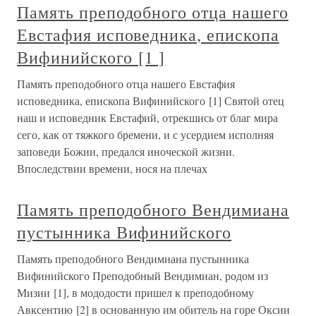
Память преподобного отца нашего
Евстафия исповедника, епископа
Вифинийского [1 ]
Память преподобного отца нашего Евстафия
исповедника, епископа Вифинийского [1] Святой отец
наш и исповедник Евстафий, отрекшись от благ мира
сего, как от тяжкого бремени, и с усердием исполняя
заповеди Божии, предался иноческой жизни.
Впоследствии времени, нося на плечах
Память преподобного Вендимиана
пустынника Вифинийского
Память преподобного Вендимиана пустынника
Вифинийского Преподобный Вендимиан, родом из
Мизии [1], в мододости пришел к преподобному
Авксентию [2] в основанную им обитель на горе Оксии