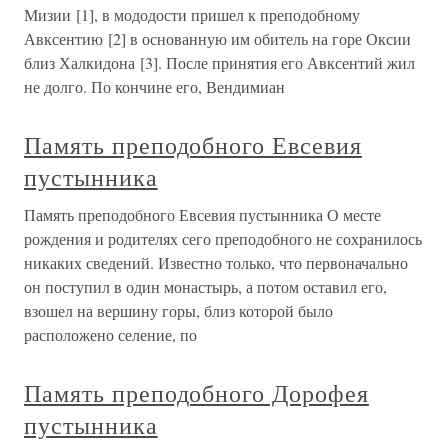
Мизии [1], в мододости пришел к преподобному
Авксентию [2] в основанную им обитель на горе Оксии
близ Халкидона [3]. После принятия его Авксентий жил
не долго. По кончине его, Вендимиан
Память преподобного Евсевия
пустынника
Память преподобного Евсевия пустынника О месте
рождения и родителях сего преподобного не сохранилось
никаких сведений. Известно только, что первоначально
он поступил в один монастырь, а потом оставил его,
взошел на вершину горы, близ которой было
расположено селение, по
Память преподобного Дорофея
пустынника