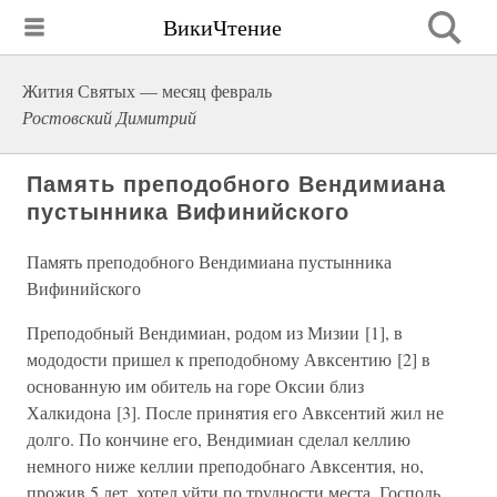
ВикиЧтение
Жития Святых — месяц февраль
Ростовский Димитрий
Память преподобного Вендимиана
пустынника Вифинийского
Память преподобного Вендимиана пустынника
Вифинийского
Преподобный Вендимиан, родом из Мизии [1], в
мододости пришел к преподобному Авксентию [2] в
основанную им обитель на горе Оксии близ
Халкидона [3]. После принятия его Авксентий жил не
долго. По кончине его, Вендимиан сделал келлию
немного ниже келлии преподобнаго Авксентия, но,
прожив 5 лет, хотел уйти по трудности места. Господь